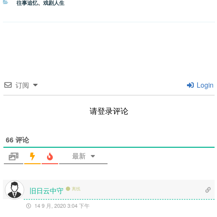
分
往事追忆
、
戏剧人生
类
订阅
Login
请登录评论
66
评论
最新
旧日云中守
离线
14 9 月, 2020 3:04 下午