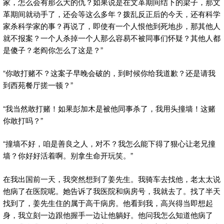
家，怎么会有那么大的仇？如果说是在文革期间结下的梁子，那文
革期间就动手了，还会等这么多年？拨乱反正后的今天，还有科学
家杀科学家的事？再说了，即使有一个人恨他到死地步，那其他人
就不报案？一个人杀掉一个人那么容易不被同事们怀疑？其他人都
是傻子？老阎你怎么了这是？”
“你敢打赌不？这案子早晚会破的，到时候你给我道歉？还是请我
到西苑餐厅搓一顿？”
“我当然敢打赌！如果彭加木是被他同事杀了，我用头撞墙！这赌
你敢打吗？”
“撞墙不好，咱是善良之人，对不？我怎么能下得了狠心让老兄撞
墙？你好好活着啊。别拿生命开玩笑。”
在我出国前一天，我突然想到了姜先生。我骑车去找他，老太太说
他病了在医院呢。她告诉了我医院和病房号，我就去了。找了半天
找到了，姜先生住的属于高干病房。他看到我，高兴得当即想起
身，我立刻一边跟他握手一边让他躺好。他问我怎么知道他病了