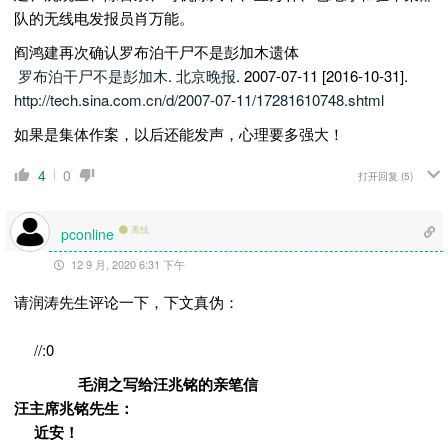
队的无线电发报员肖万能。
阎鸿建再次确认罗布泊干尸不是彭加木遗体
罗布泊干尸不是彭加木
.
北京晚报
. 2007-07-11 [2016-10-31].
http://tech.sina.com.cn/d/2007-07-11/17281610748.shtml
如果是集体作案，以后还能发声，心理要多强大！
4
0
打开回复
(5)
离线
pconline
12 9 月, 2020 6:31 下午
请润涛先生评论一下，下文真伪：
//:0
毛润之写给汪兆铭的亲笔信
汪主席兆铭先生：
近安！