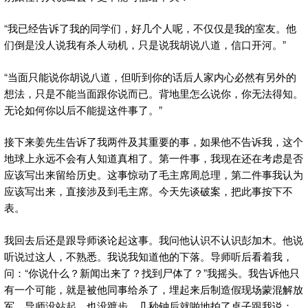
“我已经告诉了我的同学们，好几个人呢，不仅仅是我的室友。他
们倒是没人说我有杀人动机，只是说我胡说八道，信口开河。”
“当面只能说你胡说八道，但听到你的话后人家内心必然有另外的
想法，只是不能当面跟你说而已。背地里怎么说你，你无法得知。
无论如何你以后不能提这件事了。”
接下来姜先生告诉了我两件及其重要的事，如果他不告诉我，这个
地球上永远不会有人知道真相了。第一件事，我现在还在考虑是否
应该写出来留给历史。这事惊动了毛主席周总理，第二件事我认为
应该写出来，直接涉及到毛主席。今天先谈破案，把此事按下不
表。
我回去后还是跟导师谈论起这事。我问他认识不认识彭加木。他说
听说过这人，不熟悉。我说我知道他的下落。导师听后看着我，
问：“你说什么？新闻出来了？找到尸体了？”我摇头。我告诉他只
有一个可能，就是被他同事给杀了，埋起来后制造假现场蒙混解放
军。导师没站起，也没踱步，几秒钟后就啪地拍了桌子跟我说：