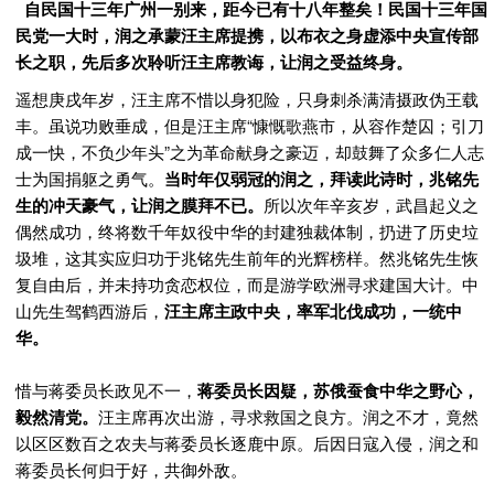
自民国十三年广州一别来，距今已有十八年整矣！民国十三年国
民党一大时，
润之承蒙汪主席提携，以布衣之身虚添中央宣传部
长之职，先后多次聆听汪主席教诲，让润之受益终身。
遥想庚戌年岁，汪主席不惜以身犯险，只身刺杀满清摄政伪王载
丰。虽说功败垂成，但是汪主席
“
慷慨歌燕市，从容作楚囚；引刀
成一快，不负少年头
”
之为革命献身之豪迈，却鼓舞了众多仁人志
士为国捐躯之勇气。
当时年仅弱冠的润之，拜读此诗时，兆铭先
生的冲天豪气，让润之膜拜不已。
所以次年辛亥岁，武昌起义之
偶然成功，终将数千年奴役中华的封建独裁体制，扔进了历史垃
圾堆，这其实应归功于兆铭先生前年的光辉榜样。然兆铭先生恢
复自由后，并未持功贪恋权位，而是游学欧洲寻求建国大计。
中
山先生驾鹤西游后，
汪主席主政中央，率军北伐成功，一统中
华。
惜与蒋委员长政见不一，
蒋委员长因疑，苏俄蚕食中华之野心，
毅然清党。
汪主席再次出游，寻求救国之良方。润之不才，竟然
以区区数百之农夫与蒋委员长逐鹿中原。后因日寇入侵，润之和
蒋委员长何归于好，共御外敌。