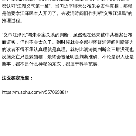
都认可“江湖义气第一桩”。当习近平哪天公布朱令案件真相，那就
是他要拿江泽民本人开刀了。去读润涛阎旧作判断“义帝江泽民”的
推理过程。
“义帝江泽民”与朱令案关系的判断，虽然现在还未被中共档案公布
而证实，但也不会太久了。到时候就会令那些怀疑润涛阎判断能力
的读者不得不承认真理就是真理。就好比润涛阎判断金三胖没死也
没脑死亡只是躲猫猫，最终会被证明是判断准确。不论是识人还是
断事，都不是什么神秘的东东，都属于科学范畴。
法医鉴定报道：
https://m.sohu.com/n/557063881/