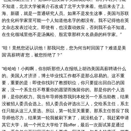
不知道，北京大学被蒋介石改成了北平大学来着。他后来去了上
海、新疆，就是一普通研究人员。如果不是发生这事，美国与苏联
的生化科学家里可能一个人知道他名字的都没有。我不记得他在英
文杂志发表过论文。即使有，也没轰动效应，否则我不会不知道。
在生化领域里他不是汤佩松、殷宏章那样大名鼎鼎的科学家。”
“哇！竟然您还认识他！那我问您，您为何当时回国了？难道是美
国‘高薪聘请’您，被您拒绝了？”
“哈哈哈！小阎啊，你别听那些人在报纸上胡诌美国高薪聘请什么
的。美国人才济济，博士毕业找工作都不是那么容易的。这不重
要，重要的是：即使你找到了教授职位，你只要提出回自己的国
家，没一个系主任不尊重你的愿望而挽留你的。那是你的个人选
择，是你的权力。我当年导师推荐我到本校另一个系当助教，结果
没被招人委员会选上。招人委员会评选出三人，交给系主任，系主
任只能从这三人里选。所以，第一轮至关重要。那系主任答应了我
导师他尽力，结果第一轮我被刷下来了，就没机会了。我赶紧申请
其它大学，就一个州立大学给了我offer，最后一次面试算是通过