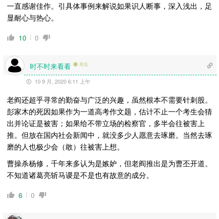
一直感谢佳作。引具体事例来解说如果识人断事，深入浅出，足
显耐心与热心。
10
0
时不时来看看
离线
10 9 月, 2020 6:11 上午
老阎还超乎寻常的勤奋与广泛的兴趣，虽然根本不需要针刺股。
彭家木的死因如果作为一道高考作文题，估计不止一个考生会猜
出并论证是被害；如果给不带立场的检察官，多半会往被害上
推。但放在国内社会新闻中，就没多少人愿意去琢磨。当然去琢
磨的人也极少会（敢）往被害上想。
曹操杀杨修，千年来多认为是嫉妒，但老阎推出是为曹丕开道。
不知道诸葛亮斩马谡是不是也有故意的成分。
6
0