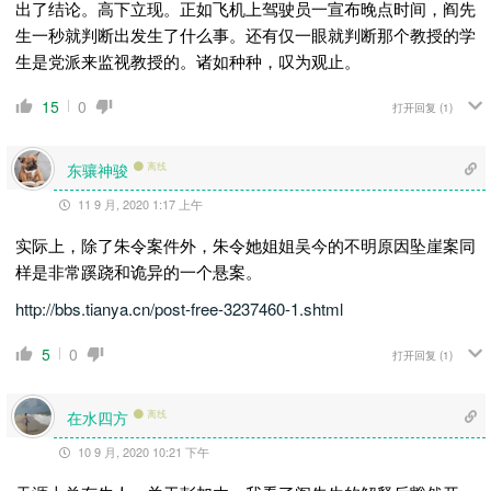
出了结论。高下立现。正如飞机上驾驶员一宣布晚点时间，阎先
生一秒就判断出发生了什么事。还有仅一眼就判断那个教授的学
生是党派来监视教授的。诸如种种，叹为观止。
15
0
打开回复
(1)
东骧神骏
离线
11 9 月, 2020 1:17 上午
实际上，除了朱令案件外，朱令她姐姐吴今的不明原因坠崖案同
样是非常蹊跷和诡异的一个悬案。
http://bbs.tianya.cn/post-free-3237460-1.shtml
5
0
打开回复
(1)
在水四方
离线
10 9 月, 2020 10:21 下午