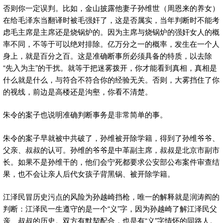
否则你一定误判。比如，金山披露他妻子孙维世（周恩来的养女）
在给毛泽东当翻译时被毛强奸了，这是否属实，当年判断时不能考
虑毛主席是主席还是烧锅炉的。因为主席与烧锅炉的强奸女人的概
率不同，不等于可以绝对排除。亿万分之一的概率，发生在一个人
身上，就是百分之百。这是准确断事所必须具备的特质，以去除
“先入为主”的干扰。就等于把迷雾拨开，你才能看到真相，真相是
什么就是什么，与符合不符合你的经验无关。否则，大雾挡住了你
的视线，前边是高楼还是沟壑，你看不清楚。
朱令的案子也说明准确判断事务是非常简单的事。
朱令的案子早就被中共破了，孙维被开除学籍，得到了孙维爷爷、
父亲、叔叔的认可。孙维的爷爷是中革副主席，叔叔是北京市副市
长。如果不是孙维干的，他们会宁死都要求公安部公布案件审查结
果，也不会让亲人后代女孩子背黑锅、被开除学籍。
江泽民冒历史污点的风险为孙越崎挡枪，唯一的解释就是润涛阎的
判断：江泽民一生遵守的是一个“义”字，因为孙越崎了解江泽民父
亲、叔叔的历史。双方有默契配合，也是有“义”字情怀的同路人。