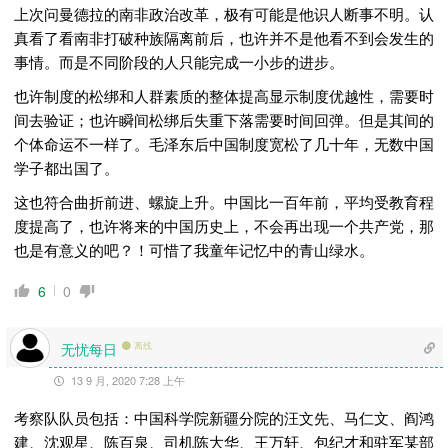
上次问曼德拉的南非政治改革，极有可能是他识人断事不明。认
真看了看南非打破种族隔离前后，也许并不是他看不到会发生的
事情。而是不同阶段的人只能完成一小步的进步。
也许制度的松绑和人群素质的整体提高显示制度优越性，需要时
间去验证；也许瞬间松绑后失重下落需要时间回弹。但是其间的
个体命运不一样了。毛泽东后中国制度宽松了几十年，无数中国
学子都出国了。
这也符合曲折前进、螺旋上升。中国比一百年前，平均受教育程
度提高了，也许将来的中国历史上，不会再出现一个共产党，那
也是有意义的吧？！可惜了我童年记忆中的青山绿水。
6
0
无忧每日
离线
13 9 月, 2020 7:28 上午
考察队队员包括：中国科学院新疆分院的汪文先、马仁文、阎鸿
建、沈观星、陈百泉、司机陈大华、王万轩、包纪才和驻军某部