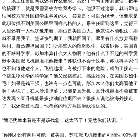
了，系主任当面问我还有什么要求。我说了一句多余的废话，把事
给搞砸了，就是我需要校方给我办绿卡。他没干过这事，就当即电
话问校方管外国留学生事务的人，答复是：可以办绿卡，但要求是
此职位找不到美国公民里同样合格的人。系主任听到这里，觉得三
人里还有一人他犹豫来着，那位是美国白人。他就说不能犯法，那
就不录用我了。签证快到期了，我就回国了。哪里有什么放弃高薪
聘用、自己选择回国？别听那些人的瞎掰吹牛。我告诉你，美国真
的不缺科学家。彭加木算什么大人物啊？他有什么了不起的科学贡
献令美国派飞机越境把他接走？苏联也不会干这事，苏联科学家们
也不知道他这个人。飞机越境，有被打下来的危险，就为了接走一
个搞生物化学的科学家？他又没搞核武。搞生物的，在美国多如牛
毛！如果是钱三强，也许有一点点可能。彭加木？你们太高看他了
啊！再说了，在大沙漠降落，只能是直升机，直升机越境不会被雷
达发现？直升机能带多少油能往返回去？很多人说他被海外接走
了，我还查过地图，他考察的地方离国境线很远的。”
“我还犹豫来着是不是该找您，这太巧了！竟然你们认识。”
“你刚才说有两种可能。被美国、苏联派飞机接走的可能性100%排