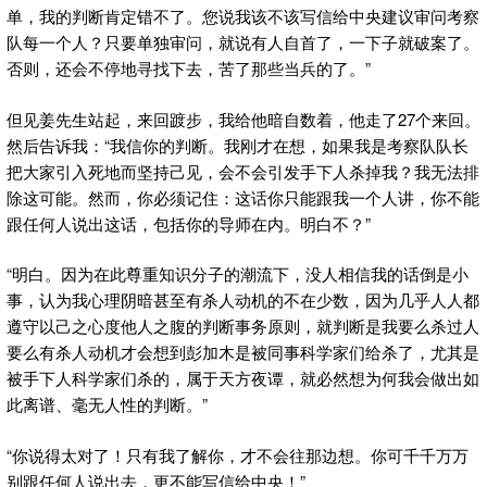
单，我的判断肯定错不了。您说我该不该写信给中央建议审问考察
队每一个人？只要单独审问，就说有人自首了，一下子就破案了。
否则，还会不停地寻找下去，苦了那些当兵的了。”
但见姜先生站起，来回踱步，我给他暗自数着，他走了27个来回。
然后告诉我：“我信你的判断。我刚才在想，如果我是考察队队长
把大家引入死地而坚持己见，会不会引发手下人杀掉我？我无法排
除这可能。然而，你必须记住：这话你只能跟我一个人讲，你不能
跟任何人说出这话，包括你的导师在内。明白不？”
“明白。因为在此尊重知识分子的潮流下，没人相信我的话倒是小
事，认为我心理阴暗甚至有杀人动机的不在少数，因为几乎人人都
遵守以己之心度他人之腹的判断事务原则，就判断是我要么杀过人
要么有杀人动机才会想到彭加木是被同事科学家们给杀了，尤其是
被手下人科学家们杀的，属于天方夜谭，就必然想为何我会做出如
此离谱、毫无人性的判断。”
“你说得太对了！只有我了解你，才不会往那边想。你可千千万万
别跟任何人说出去，更不能写信给中央！”