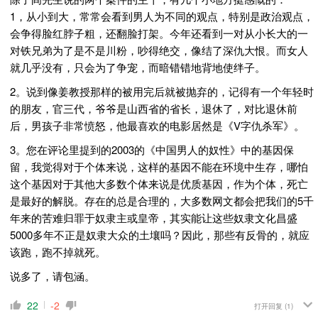
1，从小到大，常常会看到男人为不同的观点，特别是政治观点，
会争得脸红脖子粗，还翻脸打架。今年还看到一对从小长大的一
对铁兄弟为了是不是川粉，吵得绝交，像结了深仇大恨。而女人
就几乎没有，只会为了争宠，而暗错错地背地使绊子。
2。说到像姜教授那样的被用完后就被抛弃的，记得有一个年轻时
的朋友，官三代，爷爷是山西省的省长，退休了，对比退休前
后，男孩子非常愤怒，他最喜欢的电影居然是《V字仇杀军》。
3。您在评论里提到的2003的《中国男人的奴性》中的基因保
留，我觉得对于个体来说，这样的基因不能在环境中生存，哪怕
这个基因对于其他大多数个体来说是优质基因，作为个体，死亡
是最好的解脱。存在的总是合理的，大多数网文都会把我们的5千
年来的苦难归罪于奴隶主或皇帝，其实能让这些奴隶文化昌盛
5000多年不正是奴隶大众的土壤吗？因此，那些有反骨的，就应
该跑，跑不掉就死。
说多了，请包涵。
22
-2
打开回复
(1)