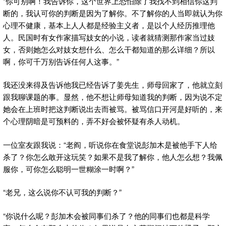
“你可别啊！我告诉你，这个世界上恐怕除了我找不到相信你这判
断的，我认可你的判断是因为了解你。不了解你的人当即就认为你
心理不健康，基本上人人都是经验主义者，是以个人经历推理他
人。民国时有女作家描写妓女的小说，读者就猜测那作家当过妓
女，否则她怎么对妓女想什么、怎么干都知道的那么详细？所以
啊，你可千万别告诉任何人这事。”
我还没来得及告诉他我已经告诉了姜先生，师母回家了，他就立刻
跟我聊课题的事。显然，他不想让师母知道我的判断，因为说不定
她会在上班时把这判断说出去而被骂。被骂信口开河是好听的，来
个心理阴暗是可预料的，弄不好会被怀疑有杀人动机。
一位室友跟我说：“老阎，听说你在食堂说彭加木是被他手下人给
杀了？你怎么敢开这玩笑？如果不是我了解你，他人怎么想？我佩
服你，可你怎么聪明一世糊涂一时啊？”
“老兄，这么说你不认可我的判断？”
“你说什么呢？彭加木会被同事们杀了？他的同事们也都是科学