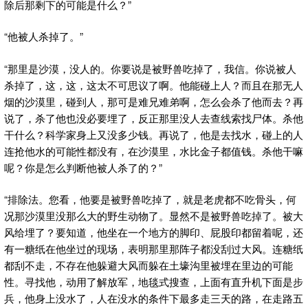
除后那剩下的可能是什么？”
“他被人杀掉了。”
“那里是沙漠，没人的。你要说是被野兽吃掉了，我信。你说被人
杀掉了，这，这，这太不可思议了啊。他能碰上人？而且在那无人
烟的沙漠里，碰到人，那可是难兄难弟啊，怎么会杀了他而去？再
说了，杀了他也没必要埋了，反正那里没人去查线索找尸体。杀他
干什么？科学家身上又没多少钱。再说了，他是去找水，碰上的人
连抢他水的可能性都没有，在沙漠里，水比金子都值钱。杀他干嘛
呢？你是怎么判断他被人杀了的？”
“排除法。您看，他要是被野兽吃掉了，就是老虎都不吃骨头，何
况那沙漠里没那么大的野生动物了。显然不是被野兽吃掉了。被大
风给埋了？要知道，他坐在一个地方的脚印、屁股印都留着呢，还
有一糖纸在他坐过的现场，表明那里那阵子都没刮过大风。连糖纸
都刮不走，不存在他躲避大风而躲在土壕沟里被埋在里边的可能
性。寻找他，动用了解放军，地毯式搜查，上面有直升机下面是步
兵，他身上没水了，人在没水的条件下最多走三天的路，在走路五