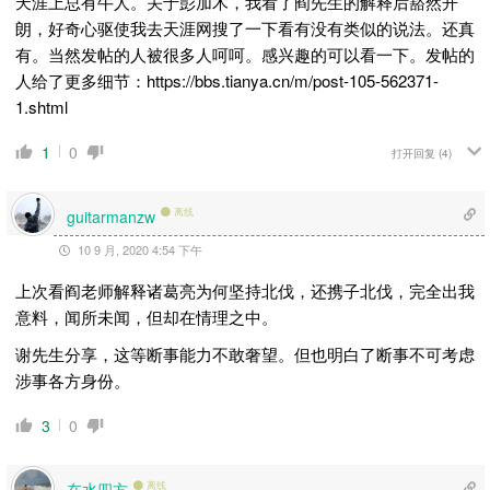
天涯上总有牛人。关于彭加木，我看了阎先生的解释后豁然开
朗，好奇心驱使我去天涯网搜了一下看有没有类似的说法。还真
有。当然发帖的人被很多人呵呵。感兴趣的可以看一下。发帖的
人给了更多细节：https://bbs.tianya.cn/m/post-105-562371-
1.shtml
1
0
打开回复
(4)
离线
guitarmanzw
10 9 月, 2020 4:54 下午
上次看阎老师解释诸葛亮为何坚持北伐，还携子北伐，完全出我
意料，闻所未闻，但却在情理之中。
谢先生分享，这等断事能力不敢奢望。但也明白了断事不可考虑
涉事各方身份。
3
0
在水四方
离线