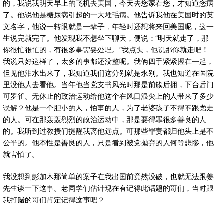
的，我说我明天早上的飞机去美国，今天去您家看您，才知道您病
了。他说他是糖尿病引起的一大堆毛病。他告诉我他在美国时的英
文名字，他说一转眼就是一辈子，年轻时还想将来回美国呢，这一
生说完就完了。他发现我不想坐下聊天，便说：“明天就走了，那
你很忙很忙的，有很多事需要处理。”我点头，他说那你就走吧！
我说只好这样了，太多的事都还没整呢。我俩四手紧紧握在一起，
但见他泪水出来了，我知道我们这分别就是永别。我也知道在医院
里没他人去看他。当年他当党支书风光时那是前簇后拥，下台后门
可罗雀。无休止的政治运动给他这个在风口浪尖上的人带来了多少
误解？他是一个胆小的人，怕事的人，为了老婆孩子不得不跟党走
的人。可在那轰轰烈烈的政治运动中，那是要得罪很多善良的人
的。我听到过教授们提醒我离他远点。可那些罪责都归他头上是不
公平的。他本性是善良的人，只是看到被党抛弃的人何等悲惨，他
就害怕了。
我没想到彭加木那简单的案子在我出国前竟然没破，也就无法跟姜
先生谈一下这事。老同学们估计现在有记得此话题的哥们，当时跟
我打赌的哥们肯定记得这事吧？