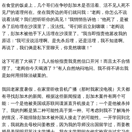
在食堂的饭桌上，几个哥们在争吵彭加木是否活着、活不见人死不
见尸的道理何在。坐在我旁边的哥们就问我：“老阎，你怎么不说
说看法呢？我们想听听你的高见！”我悄悄告诉他：“他死了，是被
杀了后给埋在沙漠里了，没法找。”哥们听后立刻嚷嚷：“老阎说
了，彭加木被他手下人活埋在沙漠里了。”我当即指责他篡改我的
原话：“我可没说活埋啊。是先杀后埋，还是活埋，我不知道啊。
再说了，我们俩是私下里聊天，你竟然嚷嚷！”
这下可惹了大祸了！几人纷纷指责我竟然信口开河！而且太不合情
理了。“老阎你今天喝酒了？”有人自然纳闷地问。我不得不讲出我
是如何用排除法破案的。
我回老家度暑假，在家里听收音机广播（那时我家没电视）天天都
有寻找彭加木的新闻。根据这些新闻报道，彭加木案件有两个可
能：一个是他被美国或苏联间谍派直升机接走了；一个是他被杀掉
了。我的判断是第二种可能性高于第一种。可考虑到我不了解海外
的情况，不能排除彭加木被外国人接走了的可能性。一开学回到北
京，我就跑去母校问姜教授，因为我的导师没出国留学过，而姜教
授是美国明尼苏达大学博士，我在大学期间在他实验室当过实习生