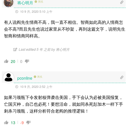
将心明月
离线
10 9 月, 2020 5:10 上午
有人说阎先生情商不高，我一直不相信。智商如此高的人情商怎
会不高?而且先生也说过家里从不吵架，再到这篇文字，说明先生
智商和情商同样高。
Last edited 5 年 之前 by 将心明月
20
0
离线
pconline
10 9 月, 2020 2:52 上午
如果习颈瓶下令发射核弹袭击美国，手下会认为必被美国报复，
亡国灭种，自己也必死！要想活命，就如同杀死彭加木一样下手
刺杀习颈瓶，这样分析符合老阎的推理逻辑！
13
-9