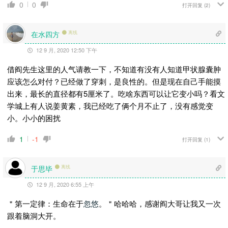
0
0
打开回复
(2)
在水四方
离线
12 9 月, 2020 12:50 下午
借阎先生这里的人气请教一下，不知道有没有人知道甲状腺囊肿
应该怎么对付？已经做了穿刺，是良性的。但是现在自己手能摸
出来，最长的直径都有5厘米了。吃啥东西可以让它变小吗？看文
学城上有人说姜黄素，我已经吃了俩个月不止了，没有感觉变
小。小小的困扰
1
-1
打开回复
(1)
于思毕
离线
12 9 月, 2020 6:55 上午
＂第一定律：生命在于
忽悠
。＂哈哈哈，感谢阎大哥让我又一次
跟着脑洞大开。