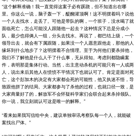
“这个解释准确！我一直觉得这案子必有蹊跷，但不知道出在哪
里。你这么一说，脑子轰一下，醍醐灌顶啊！这不明摆着吗？说他
一个人去找水，走丢了。可他是带队的啊，一个班子，没水喝了就
面临死亡，怎么可能没人跟随他一起去？这种情况下总是分成小
队，最少也得俩人一组，分头去找水。再说了，都巴结上级，一个
领导出去，就会有下属跟随，如果没一个人愿意跟他走，那他的人
缘坏到什么地步了？这明摆着不合情理。至于为何他们要杀掉他，
我们不了解他是什么人干了什么事，无从得知。考虑到都隐瞒案
件，表明那是集体行动。当然，出主意动杀机的可能只有一人或两
人，说出来后其他人在愤愤不平情况下也就认可了。肯定是面对死
亡，这个彭加木的决定有大家都会死的可能性，他又执迷不悟，导
致跟他拼了的结局。大家都参与了杀他的过程，也就口径一致，是
大家商量好了的，解放军不会怀疑科学家们会联合起来杀掉领队。
你一说，我立刻就认可这是唯一的解释。”
“看来如果我写信给中央，建议单独审讯考察队每一个人，就能破
案找出尸体。”