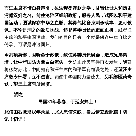
而汪主席不惜自身声名，效法程婴存赵之举，甘冒让世人和历史
污赠汉奸之名。前往沦陷区组织政府，服务人民，试图以和平建
国运动，图谋保存中华之血脉。其勇气比舍身刺杀载丰，更可钦
佩。
不论是润之的敌后抗战、还是蒋委员长的正面血拼，
或者汪
主席的和平建国运动。我们的目的只有一个就是保存中华血脉之
传承。可谓是殊途同归。
今我项英部，因听命于苏俄，致使蒋委员长误会，造成兄弟阋
墙，让中华国防力量白白流失。
为防止此类事件再次发生，我部
将移防苏北，中间如有和汪主席的和平军有粗误之处，
还
望汪主
席敕令部署，互不侵害。
勿使中华国防力量流失。
另我部医药奇
缺，望汪主席有所周济。
润之
民国31年
暮春、于延安拜上！
此信由我党潘汉年亲呈，此人忠信欠缺，看后请立毁此信！切
记！切记！