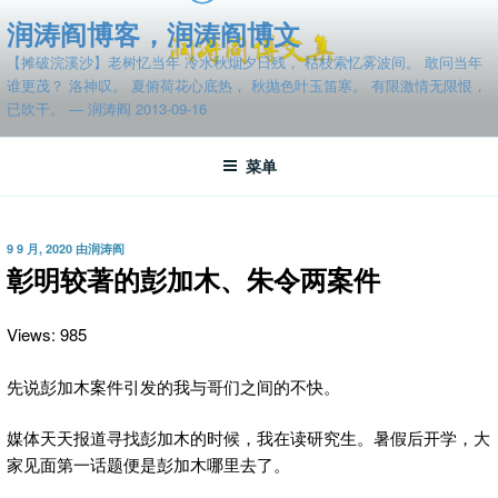
跳
润涛阎博客，润涛阎博文
至
【摊破浣溪沙】老树忆当年 冷水秋烟夕日残， 枯枝索忆雾波间。 敢问当年
内
谁更茂？ 洛神叹。 夏俯荷花心底热， 秋抛色叶玉笛寒。 有限激情无限恨，
容
已吹干。 — 润涛阎 2013-09-16
菜单
发
9 9 月, 2020
由
润涛阎
布
彰明较著的彭加木、朱令两案件
于
Views: 985
先说彭加木案件引发的我与哥们之间的不快。
媒体天天报道寻找彭加木的时候，我在读研究生。暑假后开学，大
家见面第一话题便是彭加木哪里去了。