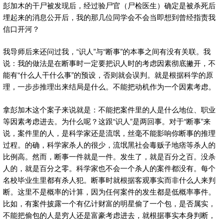
彭加木的干尸被发现后，经过验尸官（尸检医生）确定是被杀死后
埋起来的消息公开后，我的那几位同学会不会当即想到曾经指责我
信口开河？
我导师后来还问过我，“识人”与“断事”的本事之间有没有关联。我
说：我的做法是在断事时一定要把识人时的考虑因素彻底撇开，不
能有“什么人干什么事”的预设，否则就会误判。就是根据科学的原
理，一步步推理出来结局是什么。不能把动机作为一个因素考虑。
拿彭加木这个案子来说就是：不能把案件里的人是什么地位、职业
等因素考虑进去。为什么呢？这跟“识人”是两回事。对于“断事”来
说，案件里的人，是科学家还是流氓，丝毫不能影响你断事的推理
过程。的确，科学家杀人的很少，流氓黑社会毒贩子地痞等杀人的
比例高。然而，断事一件就是一件。发生了，就是百分之百。没杀
人的，就是百分之零。科学家也不会一个杀人的案件都没有。每个
名校毕业生里都有杀人犯。断事时就根据客观事实而非什么人来判
断。这里不是概率的计算，因为任何案件的发生都是低概率事件。
比如，有案件披露一个有亿计财富的明星偷了一个包，是否属实，
不能把偷包的人是穷人还是富豪考虑进去，就根据事实本身判断，