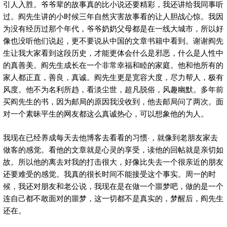
引人入胜。爷爷辈的故事真的比小说还要精彩，我还讲给我同事听
过。阎先生讲的小时候三年自然灾害故事看的让人胆战心惊。我因
为没有经历过那个年代，爷爷奶奶父母都是在一线大城市，所以好
像也没听他们说起，更不要说从中国的文章书籍中看到。谢谢阎先
生让我大家看到这段历史，才能更体会什么是邪恶，什么是人性中
的真善美。阎先生成长在一个非常幸福和睦的家庭。他和他所有的
家人都正直，善良，真诚。阎先生更是宽容大度，尽力帮人，极有
风度。他不为名利所趋，看淡尘世，超凡脱俗，风趣幽默。多年前
买阎先生的书，因为邮局的原因我没收到，他去邮局问了两次。面
对一个素昧平生的网友都这么真诚热心，可以想象他的为人。
我现在已经养成每天去他博客去看看的习惯·，就像到老朋友家去
做客的感觉。看他的文章就是心灵的享受，读他的回帖就是亲切如
故。所以他的离去对我的打击很大，好像比失去一个很亲近的朋友
还要难受的感觉。我真的很长时间不能接受这个事实。周一的时
候，我还对朋友和老公说，我现在是在做一个噩梦吧，做的是一个
连自己都不敢面对的噩梦，这一切都不是真实的，梦醒后，阎先生
还在。