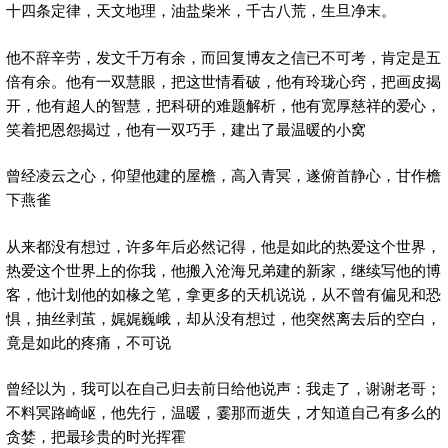
十四条定律，天文地理，油盐柴米，千古八荒，生旦净末。
他不辞辛劳，发文千万有余，而回复博友之信已不可考，肯定是五
倍有余。他有一双慧眼，把这世情看破，他有玲珑心窍，把画皮揭
开，他有超人的智慧，把科研的难题解析，他有宽厚慈祥的爱心，
笑着把恩怨揭过，他有一双巧手，建出了最温暖的小窝
曾经凌云之心，仰望他建的屋檐，高入青冥，遂俯首静心，甘作檐
下燕雀
从来都没有想过，许多年后必然记得，他是如此的热爱这个世界，
热爱这个世界上的你我，他搬入沧海兄弟建的新家，继续写他的博
客，他计划他的如椽之笔，拿更多的天机说说，从不曾有偏见和恐
惧，抽丝剥茧，娓娓巍峨，却从没有想过，他突然离去后的空白，
竟是如此的疼痛，不可说
曾经以为，我可以在自己归去前日给他说声：我走了，谢谢老哥；
不料冥路崎岖，他先行，温暖，霎那而逝失，才知道自己有多么的
贪婪，把最珍贵的时光挥霍