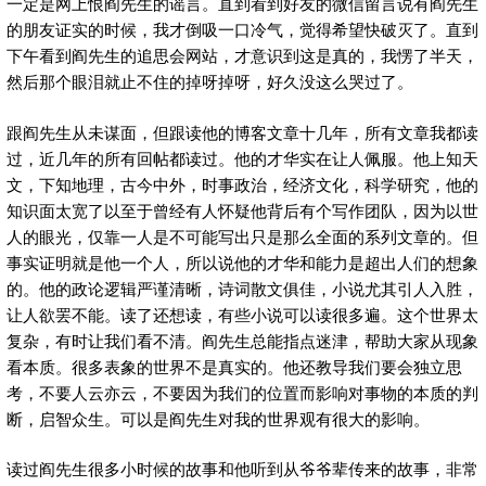
一定是网上恨阎先生的谣言。直到看到好友的微信留言说有阎先生
的朋友证实的时候，我才倒吸一口冷气，觉得希望快破灭了。直到
下午看到阎先生的追思会网站，才意识到这是真的，我愣了半天，
然后那个眼泪就止不住的掉呀掉呀，好久没这么哭过了。
跟阎先生从未谋面，但跟读他的博客文章十几年，所有文章我都读
过，近几年的所有回帖都读过。他的才华实在让人佩服。他上知天
文，下知地理，古今中外，时事政治，经济文化，科学研究，他的
知识面太宽了以至于曾经有人怀疑他背后有个写作团队，因为以世
人的眼光，仅靠一人是不可能写出只是那么全面的系列文章的。但
事实证明就是他一个人，所以说他的才华和能力是超出人们的想象
的。他的政论逻辑严谨清晰，诗词散文俱佳，小说尤其引人入胜，
让人欲罢不能。读了还想读，有些小说可以读很多遍。这个世界太
复杂，有时让我们看不清。阎先生总能指点迷津，帮助大家从现象
看本质。很多表象的世界不是真实的。他还教导我们要会独立思
考，不要人云亦云，不要因为我们的位置而影响对事物的本质的判
断，启智众生。可以是阎先生对我的世界观有很大的影响。
读过阎先生很多小时候的故事和他听到从爷爷辈传来的故事，非常