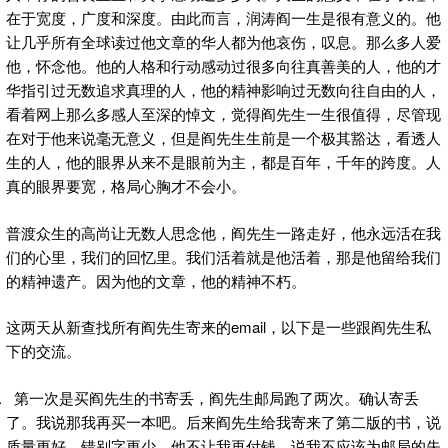
在于宽度，广度和深度。由此而言，润涛阎一生是很有意义的。他
让几乎所有全球读过他文章的华人都为他哀伤，叹息。那么多人爱
他，怀念他。他的人格和行动感动过很多向往真善美的人，他的才
华指引过无数追求真理的人，他的精神影响过无数向往自由的人，
看着网上那么多感人至深的悼文，觉得阎先生一生很值得，尽管现
在对于他来说毫无意义，但是阎先生生前是一个极其豁达，看透人
生的人，他的眼界从来不是眼前为主，都是百年，千年的跨度。人
真的眼界要宽，格局心胸才不会小。
普渡众生的高尚让无数人思念他，阎先生一路走好，他永远活在我
们的心里，我们的回忆里。我们活着就是他活着，那是他留给我们
的精神遗产。因为他的文章，他的精神不朽。
这两天从新查找所有阎先生寄来的email，以下是一些跟阎先生私
下的交流。
第一次是买阎先生的书寄丢，阎先生邮局跑了两次。确认寄丢
了。我说那我再买一本吧。后来阎先生给我寄来了第二版的书，说
质量更好，错别字更少，他不让我再付钱，说我不应该为邮局的失