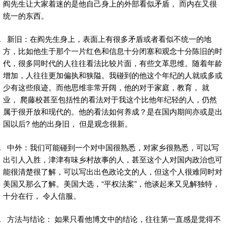
阎先生让大家着迷的是他自己身上的外部看似矛盾， 而内在又很
统一的东西。
新旧：在阎先生身上，表面上有很多矛盾或者看似不统一的地
方，比如他生于那个一片红色和信息十分闭塞和观念十分陈旧的时
代，很多同时代的人往往看法比较片面，有些文革思维。随着年龄
增加，人往往更加偏执和狭隘。我碰到的他这个年纪的人就或多或
少有这些痕迹。而他思维非常开阔，他的对于家庭，教育， 就
业， 爬藤校甚至包括性的看法对于我这个比他年纪轻的人，仍然
属于很开放和现代的。他的看法如何养成？是在国内期间亦或是出
国以后? 他的出身旧， 但是观念很新。
中外：我们可能碰到一个对中国很熟悉，对家乡很熟悉，可以写
出引人入胜，津津有味乡村故事的人，甚至这个人对国内政治也可
能很清楚很了解，可以写出出色政论文的人，但这个人很难同时对
美国又那么了解。美国大选，“平权法案”，他谈起来又见解独特，
十分在行， 令人信服。
方法与结论： 如果只看他博文中的结论，往往第一直感是觉得不