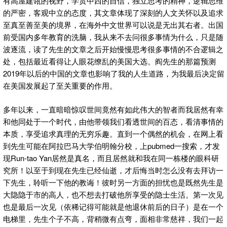
有高屋建瓴的视野，学贯中西的自信，独立思考的精神，逻辑思维
的严密，客观中立的态度，其文章体现了深刻的人文关怀以及追求
至真至善至美的境界，在海外中文世界可以说是无出其右者。出国
前受国内多年教育的洗脑，我从来不去问很多事情为什么，只是随
波逐流，读了先生的文章之后开始慢慢思考很多事情的不合逻辑之
处，包括最近看得让人眼花缭乱的美国大选。阎先生的那篇预测
2019年以后的中国的文章也影响了我的人生道路，为我最后决定留
在美国发展起了至关重要的作用。
多年以来，一直暗暗惊叹世间竟然有如此伟大的智者而我居然有幸
和他同处于一个时代，由他带领我们看透世间的百态，看清事情的
本质，享受追求真理的无穷乐趣。直到一个偶然的机会，在网上看
到先生可能在阿拉巴马大学伯明翰分校，上pubmed一搜索，才发
现Run-tao Yan居然是真名，而且居然就和我在同一栋楼的眼科研
究所！以至于到现在先生已经仙逝，才后悔当时怎么没有去拜访一
下先生，聆听一下他的教诲！彼时另一方面的担忧也是既然先生是
大隐隐于市的高人，也不想去打破他所享受的隐士生活。第一次见
也是最后一次见（依稀记得可能就是他退休前后的日子）是在一个
电梯里，先生个子不高，背稍微有点弯，面相非常慈祥，我们一起