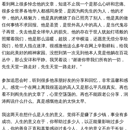
看到网上很多悼念他的文章，知道不止我一个是那么心碎和悲痛。
很多全世界各地华人都感同身受，是因为阎先生的为人，他的才
华，他的人格魅力，他是真的燃烧了自己照亮了别人，他是真的做
任何事情不求回报。他是圣贤，是世外高人中的高人，是当代鬼谷
子再世，失去他是全球华人的损失。他的存在于世人犹如灯塔般的
照耀着我们，他是那么温暖，超脱，才华横溢，还愿意无偿分享给
我们，给世人指点迷津。很感激他这么多年在网上辛勤耕耘，给我
们如此美好的精神家园。没想到第一次见到他本人竟是他躺在百花
丛中，那么安详和平静。我哭着说：“谢谢你带我们所有的一切，
先生天堂一路走好，先生天堂一路走好。”
参加追思会时，听到很多他亲朋好友的分享和回忆，非常温馨和感
人。感觉一个在网上离我很遥远的高人又是那么平凡很真实。再也
看不到阎先生的文章了，心里空荡荡的。再也不能跟老公分享，润
涛阎说什么什么。真是感慨他走的太快太早。
我这两天在想什么是人生的意义。觉得不是赚了多少钱，事业有多
成功。人生的意义在于，你帮助过多少人，以正能量影响过多少
人，你的善良正直和真挚感动过多少人。人生的意义不在于长短，