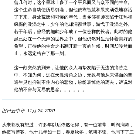
曾几何时，这个星球上多了一个平凡而又与众不同的生命。
这个生命自幼便历尽饥谨，但他依靠智慧和果夹顽强地存活
了下来。身处荒唐和可怖的年代，当乡邻和师友陷于狂热和
疯癫的漩涡之中，少年的他却洞彻世事，游弋于漩涡之外。
若干年后，曾经的翩翩少年成了一位慈祥的长者。此时的他
虽已处在一个无声的世界之中，但他仍然对生活怀着美好的
希望，正待他的生命之书翻开新一页的时候，时间却嘎然而
止，永远定格在了那一刻。
这一刻突然的到来，让他的亲人与挚友陷于无边的痛苦之
中。不知为何，远在天涯海角之边，无数与他从未谋面的普
通生灵也抑制不住内心的悲恸，纷纷哀悼他的离去，诉说对
他的不舍与无尽的思念。。。。。。
旧日云中守 11月 24, 2020
从来都没有想过，许多年以后依然记得，有一位前辈，叫阎润涛，
他擅写博客。他十几年如一日，春夏秋冬，笔耕不辍。他写下了三