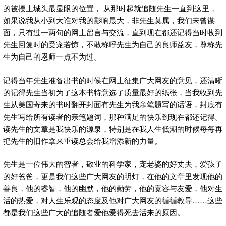
的被摆上城头最显眼的位置， 从那时起就追随先生一直到这里，
如果说我从小到大谁对我的影响最大，非先生莫属，我们未曾谋
面，只有过一两句的网上留言与交流，直到现在都还记得当时收到
先生回复时的受宠若惊，不敢称呼先生为自己的良师益友，尊称先
生为自己的恩师一点不为过。
记得当年先生准备出书的时候在网上征集广大网友的意见，还清晰
的记得先生当初为了这本书特意选了质量最好的纸张，当我收到先
生从美国寄来的书时翻开封面有先生为我亲笔题写的话语，封底有
先生写给所有读者的亲笔题词，那种满足的快乐到现在都还记得。
读先生的文章是我快乐的源泉，特别是在我人生低潮的时候每每再
把先生的旧作拿来重读总会给我增添新的力量。
先生是一位伟大的智者，敬业的科学家，宠老婆的好丈夫，爱孩子
的好爸爸，更是我们这些广大网友的明灯，在他的文章里发现他的
善良，他的睿智，他的幽默，他的勤劳，他的宽容与友爱，他对生
活的热爱，对人生乐观的态度及他对广大网友的循循教导……这些
都是我们这些广大的追随者爱他爱得死去活来的原因。