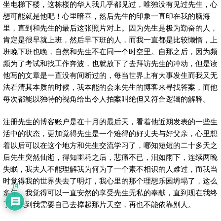
坐电梯下楼，这栋楼的华人我几乎都见过，唯独没有见过先生，心
想可能就是他吧！心里暗喜，然后先生的印象一直印在我的脑海
里，直到和先生的最后这张照片对上。因为先生是极为勤奋的人，
肯定是很早就上班，然后早下班的人，而我一直都是比较懒惰，上
班晚下班也晚，自然和先生不在同一个时空里。自那之后，因为频
频为了考试和找工作奔波，也就放下了去拜访先生的冲动，但是读
他写的文章是一直没有间断过的，每当世界上有大事发生而我又无
法看清其本质的时候，我本能的会来先生的博客来寻找答案，而他
每次都能以独特的视角给出令人拍案叫绝但又符合逻辑的解释。
注册先生的博客账户是在十月的最后天，看着他近期发表的一些生
活中的状态，更加觉得先生是一个难得的好丈夫与好父亲，心里想
着以后可以在这个地方和先生交流学习了，哪知短短的二十多天之
后先生突然仙逝，得知噩耗之后，悲痛不已，泪如雨下，连续两晚
失眠，我夫人不能理解我为何为了一个素不相识的人难过，而我当
时觉得我的世界失去了明灯，我心里的那个理想乐园坍塌了，这么
14
多年，我觉得可以一直安然的享受先生无私的奉献，直到现在我终
于意识到我需要自己去撑起那片天空，再也不能依靠别人。