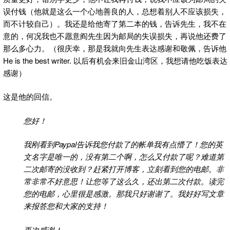
误付钱（他就是这么一个心地善良的人，总想着别人不应该损失，
而不计较自己）。我还是给他寄了第二本的钱，告诉先生，我不在
意的，何况我也不愿意阎先生因为邮局的失误损失，再说他还费了
那么多心力。（很庆幸，那是我就向先生表达感谢和敬佩，告诉他
He is the best writer. 以后有机会来旧金山湾区，我想请他吃饭表达
感谢）
这是他的回信。
您好！
我刚看到Paypal告诉我您付款了的帐单我有点懵了！您的英
文名字是唯一的，没有第二个啊，怎么又付款了呢？难道第
二次邮寄的没收到？赶紧打开博客，立刻看到您的电邮。非
常非常不好意思！让您等了这么久，还出第二次付款。读完
您的电邮，心里很是感激。那我只好谢谢了。我好好写文章
来报答您和大家的支持！
再次感谢！