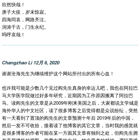
欣然快哉！
庚子大疫，岁末惊寂。
四海同哀，网路齐泣。
润涛千古，门生永纪。
呜呼哀哉！
Changzhao Li 12月 6, 2020
谢谢沧海先生为继续维护这个网站所付出的所有心血！
也许我可能是少数几个见过阎先生真身的幸运儿吧，我也在阿拉巴
马大学医学院做过好多年研究，近期因为工作原因搬离了阿拉巴
马。读阎先生的文章是从2009年刚来美国之后，大家都说文学城是
海外华人的中文社区，读了很多博客之后觉得都是众说纷纭，突然
有一天看到了置顶的阎先生的文章预测十年后 2019年后的中国，
然后一发不可收拾，接着读了他博客的其它文章，当时我的感觉就
是很多博客的作者可能在某一方面其文章有独到之处，但阎先生拥