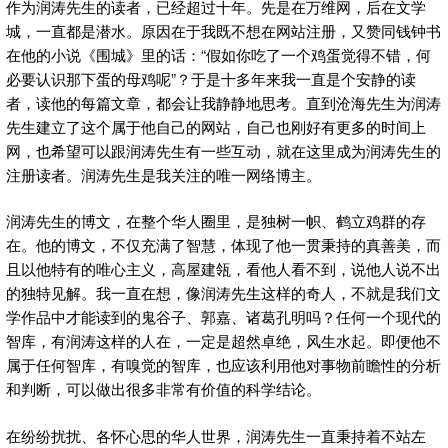
作为润涛先生的读者，已经超过十年。先是在万维网，后在文学
城，一直都是潜水。原因在于我既不想在网站注册，又赞同钱钟书
在他的小说《围城》里的话：“假如你吃了一个鸡蛋觉得不错，何
必要认识那下蛋的母鸡呢”？于是十多年来我一直是个安静的读
者，读他的每篇文章，都会让我静静地思考。直到沧海先生为润涛
先生建立了这个属于他自己的网站，自己也刚好有更多的时间上
网，也希望可以跟润涛先生有一些互动，就在这里成为润涛先生的
注册读者。润涛先生是我关注的唯一网络博主。
润涛先生的博文，在整个华人圈里，是独树一帜、鹤立鸡群的存
在。他的博文，不仅充满了智慧，体现了他一贯秉持的真善美，而
且以他特有的唯心主义，高屋建瓴，看他人看不到，说他人说不出
的独特见解。我一直在想，像润涛先生这样的奇人，不就是我们文
学作品中才能读到的鬼谷子、郭嘉、诸葛孔明吗？任何一个现代的
智库，有润涛这样的人在，一定是超然卓绝，风生水起。即便他不
属于任何智库，有嗅觉的智库，也应该利用他对事物前瞻性的分析
和判断，可以做出很多非常有价值的科学结论。
在纷纷扰扰、各怀心思的华人世界，润涛先生一直秉持着不站左