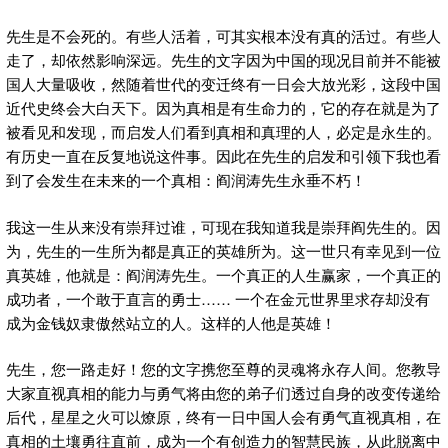
先生是不会死的。有些人活着，可其实根本没有真的活过。有些人
走了，却依然影响深远。先生的文字因为中国的现况目前并不能被
国人大量吸收，然随着世代的变迁终有一日会大放光彩，这段中国
近代史终会大白天下。因为真相是有生命力的，它的存在就是为了
被看见和发现，而启发人们看到真相和真理的人，必定是永生的。
有历史一直在反复地说这件事。因此在先生的启发和引领下我也看
到了会发生在未来的一个真相：阎润涛先生永垂不朽！
我这一生从来没有崇拜过谁，可现在我知道我是崇拜阎先生的。因
为，先生的一生所为都是真正的英雄所为。这一世只有幸见到一位
真英雄，他就是：阎润涛先生。一个真正的人生赢家，一个真正的
成功者，一个敢于直言的勇士…… 一个在金元世界里求存却没有
成为金钱奴隶傲然站立的人。这样的人他是英雄！
先生，您一路走好！您的文字携您至尊的灵魂将永存人间。您教导
大家直视真相的能力与勇气将由您的弟子们透过自身的改变传递给
后代，星星之火可以燎原，终有一日中国人会有勇气直视真相，在
真相的土壤勇往直前，成为一个有创造力的智慧民族，从此脱离中