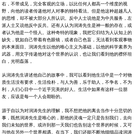
右，不带成见，完全客观的立场，以比任何人都高一个维度的视
野，向他的读者传递他对人对事的独特看法。但是他这种超越凡人
的思维，却不被大部分人所认识。反中人士说他是为中共服务，左
派人士又说他反中反共。还有人认为润涛先生是神一般的存在，或
者认为他是一个怪人。这种奇特的现象，我把它归结为人认知上的
缺失，犹如自己带着有色眼镜，或者自己色盲，无法看到客观事物
的本来面目。润涛先生以他的唯心主义为基础，以他的科学素养为
武器，用文字传递他对这个世界的认识，也让我们看到他的襟怀坦
白，光明磊落，
从润涛先生讲述他自己的故事中，我可以看到他生活中是一个对物
质生活没有要求，生活俭朴，与人为善，乐于助人，不争名，不为
利，人们心目中一个近乎完美的好人。生活中如果有这样一位朋
友，应该是每一个人会期盼的。
源于自以为对润涛先生的理解，我不想把他的离去当作十分悲切的
事，既然润涛先生是唯心的，那他的灵魂一定只是告别我们，去向
我们未知的世界。或许到那一天我们也告别这个世界的时候，又可
与他在另外一个世界相遇。在当下，我们还能不断地细细品读润涛