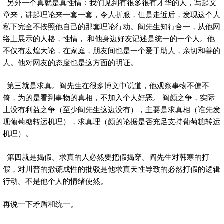
另外一个真就是真性情：我们见到有很多很有才华的人，写起文
章来，讲起理论来一套一套，令人折服，但是走近后，发现这个人
私下完全不按照他自己的那套理论行动。阎先生知行合一，从他网
络上展示的人格，性情， 和他身边好友记述是统一的一个人。他
不仅有宏煌大论，在家庭，朋友间也是一个爱于助人，亲切和善的
人。他对网友的态度也是这方面的明证。
第三就是求真。阎先生在很多博文中说道，他观察事物不偏不
倚，为的是看到事物的真相，不加入个人好恶。 阎颜之争，实际
上没有利益之争（至少阎先生这边没有），主要是求真相（谁先发
现葡萄糖转运机理），求真理（颜的论据是否充足支持葡萄糖转运
机理）。
第四就是揭假。求真的人必然要把假揭穿。阎先生对韩寒的打
假，对川普的撒谎成性的批驳是他求真天性导致的必然打假的逻辑
行动。不是他个人的情绪使然。
再说一下矛盾和统一。