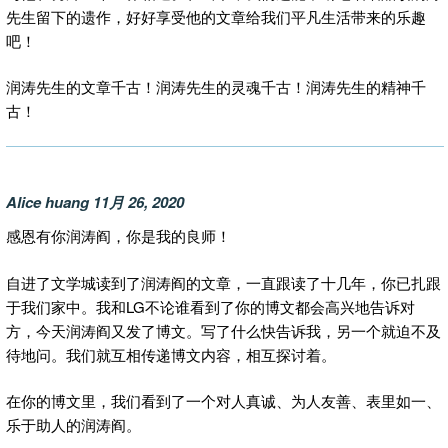
先生留下的遗作，好好享受他的文章给我们平凡生活带来的乐趣
吧！
润涛先生的文章千古！润涛先生的灵魂千古！润涛先生的精神千
古！
Alice huang 11月 26, 2020
感恩有你润涛阎，你是我的良师！
自进了文学城读到了润涛阎的文章，一直跟读了十几年，你已扎跟
于我们家中。我和LG不论谁看到了你的博文都会高兴地告诉对
方，今天润涛阎又发了博文。写了什么快告诉我，另一个就迫不及
待地问。我们就互相传递博文内容，相互探讨着。
在你的博文里，我们看到了一个对人真诚、为人友善、表里如一、
乐于助人的润涛阎。