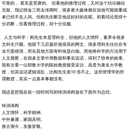
可靠的， 甚至是荒唐的。 但看他的推理过程，又对这个结论确信
无疑。我记得金三死去传闻时，很多家大媒体都在说他可能病重或
者已经不在人间。但阎先生断言他还好好的在呢。初看结论觉得十
分武断，但看推理过程，却十分信服。
人文与科学：阎先生本是理科生，但他的人文情怀，素养令很多
文科生汗颜。他留下几百篇价值很高的网文。很多理科生往往在专
业方面很强，而在其他方面有时候是白痴。而他将科学的方法用于
人文观察，在很多文章中用数据和事实说话，得到了惊奇的效果。
我有次看一位耶鲁大学的陈姓教授接受采访，虽贵为著名大学教
授，但其说话逻辑混乱，比阎先生差10 倍不止。这些管理学的所
谓教授，其实一点真本事都没有。
我还是把我在前一段时间写的悼润涛阎放在下面作为总结。
悼润涛阎
人文情怀，科学精神。
中外兼通，家国具明。
推古测今，友敌皆敬。