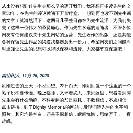
从来没有想到过先生会那么早的离开我们，我还想再多读先生的文
章30年，在先生的谆谆教诲下开智疗愈。一想到再也读不到先生新
的文章了就潸然泪下，这两日几乎整日都在为先生流泪，为我们失
去了这样一位伟大的圣贤痛心。作为先生永远的追随者，不管各位
网友有任何建议关于先生网站的运营，先生著作的出版，还是其他
各种保留先生作品的渠道我都愿意出一份力，希望网友们之间能即
时通知让先生的思想可以得以保存和流传。大家都节哀保重吧！
南山闲人 11月 26, 2020
刚刚过去的三天，不忍回望。22日白天，刚刚回复一个这里的一个
帖子说不要传谣。晚上临睡，又怀着忐忑，来到这里，想看看润涛
先生会有什么动静。不料看到的却是噩耗，不敢相信，不愿相信。
点击链接，到了Dignity Memorial的网站，发现润涛先生的名字和
照片，其它均是空白，还是不愿相信，瞬间恍惚，思绪万千，一夜
难眠。