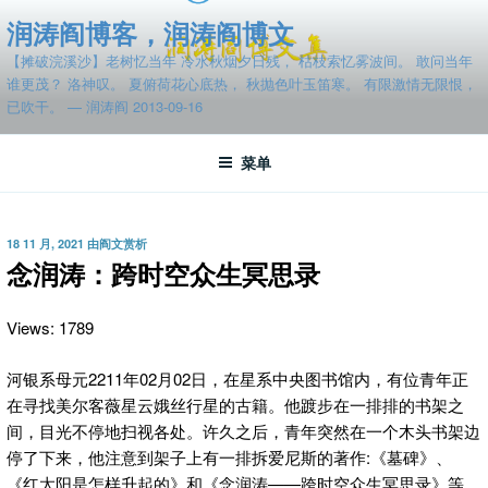
跳
润涛阎博客，润涛阎博文
至
【摊破浣溪沙】老树忆当年 冷水秋烟夕日残， 枯枝索忆雾波间。 敢问当年
内
谁更茂？ 洛神叹。 夏俯荷花心底热， 秋抛色叶玉笛寒。 有限激情无限恨，
容
已吹干。 — 润涛阎 2013-09-16
菜单
发
18 11 月, 2021
由
阎文赏析
布
念润涛：跨时空众生冥思录
于
Views: 1789
河银系母元2211年02月02日，在星系中央图书馆内，有位青年正
在寻找美尔客薇星云娥丝行星的古籍。
他踱步在一排排的书架之
间，目光不停地扫视各处。许久之后，青年突然在一个木头书架边
停了下来，他注意到架子上有一排拆爱尼斯的著作:《墓碑》、
《红太阳是怎样升起的》和《念润涛——跨时空众生冥思录》等。