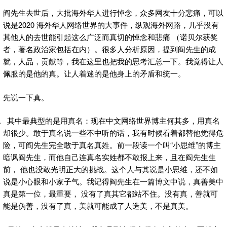
阎先生去世后，大批海外华人进行悼念，众多网友十分悲痛，可以
说是2020 海外华人网络世界的大事件，纵观海外网路，几乎没有
其他人的去世能引起这么广泛而真切的悼念和悲痛 （诺贝尔获奖
者，著名政治家包括在内）。很多人分析原因，提到阎先生的成
就，人品，贡献等，我在这里也把我的思考汇总一下。我觉得让人
佩服的是他的真。让人着迷的是他身上的矛盾和统一。
先说一下真。
其中最典型的是用真名：现在中文网络世界博主何其多，用真名
却很少。敢于真名说一些不中听的话，我有时候看着都替他觉得危
险，可阎先生完全敢于真名真姓。前一段读一个叫“小思维”的博主
暗讽阎先生，而他自己连真名实姓都不敢报上来，且在阎先生生
前， 他也没敢光明正大的挑战。这个人与其说是小思维，还不如
说是小心眼和小家子气。我记得阎先生在一篇博文中说，真善美中
真是第一位，最重要， 没有了真其它都站不住。没有真，善就可
能是伪善，没有了真，美就可能成了人造美，不是真美。