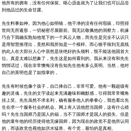
他所有的拥有，没有任何保留。呕心沥血就为了让我们也可以品尝
到他品过的生命甘露。
先生料事如神。因为他心如明镜，他干净的没有任何瑕疵，印照得
世间无所遁形，一切秘密尽展眼前。我无比敬佩他的洞察力，机缘
巧合下我确实熟知他笔下的一个风云人物，而先生是完全不认识只
是用智慧推理出，竟然和我所知是一个模样。而心狠手辣到无底线
的此人在大部分人心中居然是块绝好的头领料，恨不能送他国首大
位。真是太难以想象了，先生这是如何看到的。我从来没有和先生
悄悄话过，现在非常懊悔没有告知先生他有多么英明。当然，他对
自己的英明也是了如指掌的 。
先生有时候也像个孩子，自己捧自己，非常可爱。他有一颗超级有
趣的灵魂，先生的文字读起来充满趣味和幽默感，引得我常常嘴角
挂上笑。先生虽然不求名利，确有服务他人的拳拳心，我也看出先
生在求一个服务社会的机会。网上有人说他想当国师，这有什么错
吗？先生当国师乃是国人的福，当不了国师才是国人的损失。但是
他的童年他的经历使得他无缘国师，因为现在的政党不是他所认同
的，而该政党也视他如洪水猛兽。有个党，最怕的是真相。