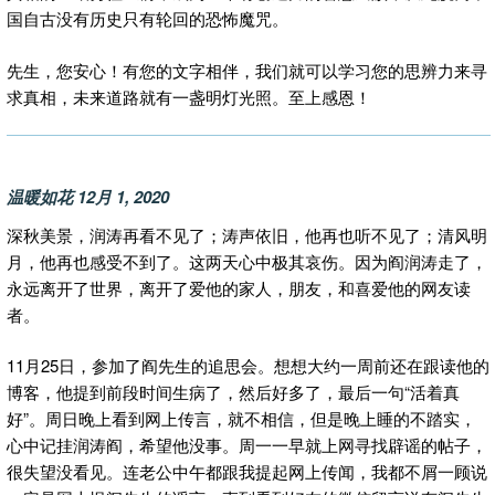
国自古没有历史只有轮回的恐怖魔咒。
先生，您安心！有您的文字相伴，我们就可以学习您的思辨力来寻
求真相，未来道路就有一盏明灯光照。至上感恩！
温暖如花 12月 1, 2020
深秋美景，润涛再看不见了；涛声依旧，他再也听不见了；清风明
月，他再也感受不到了。这两天心中极其哀伤。因为阎润涛走了，
永远离开了世界，离开了爱他的家人，朋友，和喜爱他的网友读
者。
11月25日，参加了阎先生的追思会。想想大约一周前还在跟读他的
博客，他提到前段时间生病了，然后好多了，最后一句“活着真
好”。周日晚上看到网上传言，就不相信，但是晚上睡的不踏实，
心中记挂润涛阎，希望他没事。周一一早就上网寻找辟谣的帖子，
很失望没看见。连老公中午都跟我提起网上传闻，我都不屑一顾说