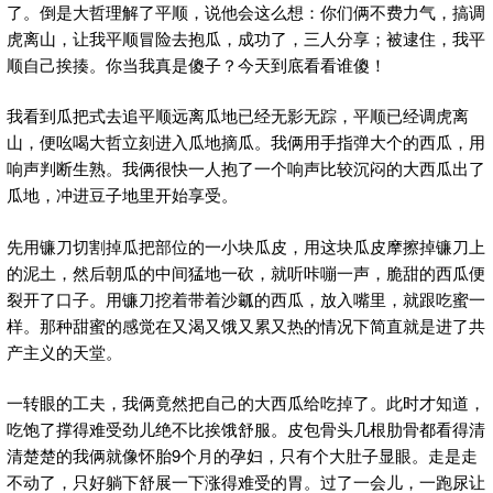
了。倒是大哲理解了平顺，说他会这么想：你们俩不费力气，搞调
虎离山，让我平顺冒险去抱瓜，成功了，三人分享；被逮住，我平
顺自己挨揍。你当我真是傻子？今天到底看看谁傻！
我看到瓜把式去追平顺远离瓜地已经无影无踪，平顺已经调虎离
山，便吆喝大哲立刻进入瓜地摘瓜。我俩用手指弹大个的西瓜，用
响声判断生熟。我俩很快一人抱了一个响声比较沉闷的大西瓜出了
瓜地，冲进豆子地里开始享受。
先用镰刀切割掉瓜把部位的一小块瓜皮，用这块瓜皮摩擦掉镰刀上
的泥土，然后朝瓜的中间猛地一砍，就听咔嘣一声，脆甜的西瓜便
裂开了口子。用镰刀挖着带着沙瓤的西瓜，放入嘴里，就跟吃蜜一
样。那种甜蜜的感觉在又渴又饿又累又热的情况下简直就是进了共
产主义的天堂。
一转眼的工夫，我俩竟然把自己的大西瓜给吃掉了。此时才知道，
吃饱了撑得难受劲儿绝不比挨饿舒服。皮包骨头几根肋骨都看得清
清楚楚的我俩就像怀胎9个月的孕妇，只有个大肚子显眼。走是走
不动了，只好躺下舒展一下涨得难受的胃。过了一会儿，一跑尿让