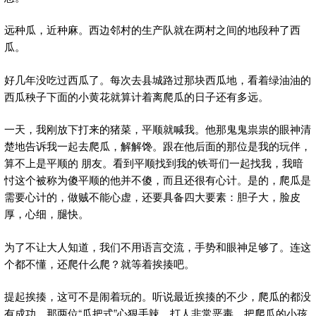
远种瓜，近种麻。西边邻村的生产队就在两村之间的地段种了西
瓜。
好几年没吃过西瓜了。每次去县城路过那块西瓜地，看着绿油油的
西瓜秧子下面的小黄花就算计着离爬瓜的日子还有多远。
一天，我刚放下打来的猪菜，平顺就喊我。他那鬼鬼祟祟的眼神清
楚地告诉我一起去爬瓜，解解馋。跟在他后面的那位是我的玩伴，
算不上是平顺的 朋友。看到平顺找到我的铁哥们一起找我，我暗
忖这个被称为傻平顺的他并不傻，而且还很有心计。是的，爬瓜是
需要心计的，做贼不能心虚，还要具备四大要素：胆子大，脸皮
厚，心细，腿快。
为了不让大人知道，我们不用语言交流，手势和眼神足够了。连这
个都不懂，还爬什么爬？就等着挨揍吧。
提起挨揍，这可不是闹着玩的。听说最近挨揍的不少，爬瓜的都没
有成功。那两位“瓜把式”心狠手辣，打人非常恶毒，把爬瓜的小孩