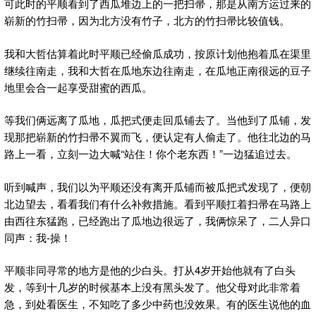
可此时的平顺看到了西瓜堆边上的一把扫帚，那是从南方运过来的
崭新的竹扫帚，因为北方没有竹子，北方的竹扫帚比较值钱。
我和大哲估算着此时平顺已经偷瓜成功，按原计划他抱着瓜在渠里
继续往南走，我和大哲在瓜地东边往南走，在瓜地正南很远的豆子
地里会合一起享受甜蜜的西瓜。
等我们俩远离了瓜地，瓜把式便走回瓜铺去了。当他到了瓜铺，发
现那把崭新的竹扫帚不翼而飞，便认定有人偷走了。他往北边的马
路上一看，立刻一边大喊“站住！你个老东西！”一边猛追过去。
听到喊声，我们以为平顺还没有离开瓜铺而被瓜把式发现了，便朝
北边望去，看看我们有什么补救措施。看到平顺扛着扫帚在马路上
由西往东猛跑，已经跑出了瓜地边很远了，我俩惊呆了，二人异口
同声：我-操！
平顺非同寻常的地方是他的少白头。打从4岁开始他就有了白头
发，等到十几岁的时候基本上没有黑头发了。他父母对此非常着
急，到处看医生，不知吃了多少中药也没效果。有的医生说他的血