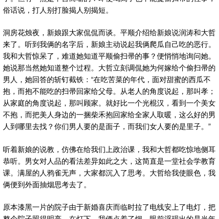
俗话说，打人别打脸揭人别揭短。
洞房花烛夜，新娘跟大家侃侃而谈。平顺介绍给新娘说润涛和大哲
来了。听到我俩的名字后，新娘主动说起我俩爬瓜自己吃的恶行。
我和大哲惊呆了，难道她知道平顺偷扫帚的事？便悄悄地询问她。
她说那当然她知道整个过程。大哲立刻调侃她为何嫁给个偷扫帚的
男人，她回答的斩钉截铁：“在吃苦菜的年代，面对甜蜜的西瓜不
抱，而抱不能吃的扫帚回家给父母。从老人的角度说起，那叫孝；
从家庭的角度说起，那叫顾家。就好比一个光棍汉，看到一个美女
不抱，而把美人身边的一捆柴禾抱回家给全家人取暖，这么好的男
人到哪里去找？你们男人要的是面子，而我们女人要的是里子。”
听着新娘的说教，仿佛在给我们上政治课，我和大哲都吃惊地侧耳
恭听。男女对人品的看法差异如此之大，这简直是一堂社会学教育
课。满屋的人鸦雀无声，大家都沉入了思考。大哲给我使眼色，我
俩便到外面抽烟思考去了。
原本漆黑一片的院子由于新婚喜庆而临时拉了电线安上了电灯，把
整个院子照得明亮。在灯下，我俩点着了烟，眼前浮现出的是当年