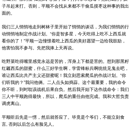
子吊起来打。否则，平顺不会找从来都不干偷瓜摸枣这种事的我出
面的。
我们三人悄悄地走到树林子里开始了悄悄的谈话，为我们悄悄的行
动悄悄地制定作战计划。“你是智多星，今天吃得上吃不上西瓜就
看你的了！”平顺一边憧憬着吃上西瓜的美好愿望一边给我鼓励，
他害怕我不参与。先把我捧上天再说。
吃野菜吃得嘴里感觉永远是苦的，浑身上下都是苦的。想到那黑籽
红瓤西瓜的甜蜜，什么三好学生啊，学雷锋标兵啊统统见鬼去吧，
谁让西瓜比共产主义还甜蜜呢！我立刻思索爬瓜的作战计划。“你
们听我的？”我问他俩。二人点头如捣蒜。这个最重要，我的命令
你不听，到时耽误战机后果自负。然后我开始下达作战命令：我们
三人中平顺跑得最快，所以，爬瓜的重任由他完成。我和大哲负责
调虎离山。
平顺听后先是一愣，然后就答应了。毕竟是个爷们，不能立刻食
言, 否则以后怎么有脸见人。