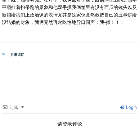
平顺扛着扫帚跑的景象和他双手摸我俩筐里有没有西瓜的镜头以及
新娘给我们上政治课的表情尤其是这家伙竟然敢把自己的丑事讲给
没结婚的对象，我俩竟然再次吃惊地异口同声：我-操！！！
分
往事追忆
类
订阅
Login
请登录评论