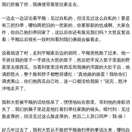
我们舒服了些，我俩便背着筐往家走去。
一边走一边议论着平顺：见过自私的，但没见过这么自私的！要是
有三把扫帚，哪怕两把旧的一把新的，你要那新的也成啊。大家合
作，你自己抱扫帚回家了，这以后你还有脸见我们吗？大哲反复说
着：平顺以后很长一段时间看到我们俩就会躲着走。
说着就进了村，走到平顺家后边的胡同，平顺突然跑了过来。他一
手抓住我的筐子一手抓住大哲的筐子，然后把手深入筐子里面的野
菜里去摸西瓜。当看到筐里没有西瓜而我俩的浑圆的大肚子后，他
满腔怒火，整个脸和脖子都憋得通红：“真他娘的操蛋！我给你们
调虎离山，你们抱西瓜自己吃，连一口都没给我留！”说完，怒冲
冲地走开了。
我和大哲被平顺的话给惊呆了，愣愣地站在那里。等到他的身影消
失了，我们的脑子里还是他扛着扫帚往家跑的镜头。暗忖到：见过
脸皮厚的，但没见过这么脸皮厚的。然后二人异口同声：我-操！
好几年过去了，我和大哲从不敢把平顺偷扫帚的事说出来，哪怕自