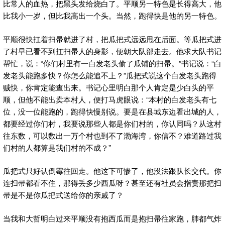
比常人的血热，把黑头发给烧白了。平顺另一特色是长得高大，他
比我小一岁，但比我高出一个头。当然，跑得快是他的另一特色。
平顺很快扛着扫帚就进了村，把瓜把式远远甩在后面。等瓜把式进
了村早已看不到扛扫帚人的身影，便朝大队部走去。他求大队书记
帮忙，说：“你们村里有一白发老头偷了瓜铺的扫帚。”书记说：“白
发老头能跑多快？你怎么能追不上？”瓜把式说这个白发老头跑得
贼快，你肯定能查出来。书记心里明白那个人肯定是少白头的平
顺，但他不能出卖本村人，便打马虎眼说：“本村的白发老头有七
位，没一位能跑的，跑得快慢别说。要是在县城东边看出城的人，
都要经过你们村，我要说那些人都是你们村的，你认同吗？从这村
往东数，可以数出一万个村也到不了渤海湾，你信不？难道路过我
们村的人都算是我们村的不成？”
瓜把式只好认倒霉往回走。他这下可惨了，他没法跟队长交代。你
连扫帚都看不住，那得丢多少西瓜呀？甚至还有社员会指责那把扫
帚是不是你瓜把式送给你的亲戚了？
当我和大哲明白过来平顺没有抱西瓜而是抱扫帚往家跑，肺都气炸