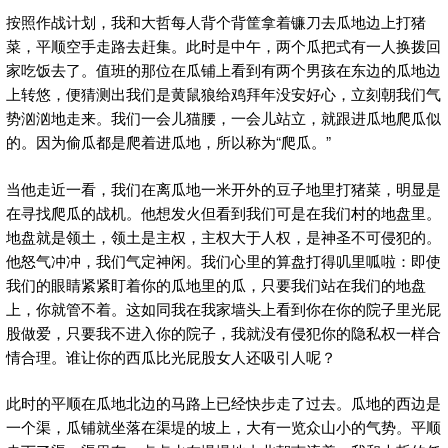
按照作战计划，我和大哲每人背个背筐拿着镰刀去瓜地边上打猪
菜，平顺空手走路去赶集。此时是中午，两个瓜把式有一人换拨回
家吃饭去了。值班的那位在瓜铺上看到有两个男孩在东边的瓜地边
上转悠，便猜测出我们是黄鼠狼给鸡拜年没安好心，立刻朝我们气
势汹汹地走来。我们一会儿猫腰，一会儿站立，就跟进瓜地爬瓜似
的。因为偷瓜都是爬着进瓜地，所以称为“爬瓜。”
当他走近一看，我们在离瓜地一米开外的豆子地里打猪菜，明显是
在寻找爬瓜的战机。他想发火但看到我们可是在我们村的地盘里。
地盘就是领土，领土是主权，主权大于人权，是神圣不可侵犯的。
他怒气冲冲，我们气定神闲。我们心里的算盘打得叽里呱啦：即使
我们的眼睛紧紧盯着你的瓜地里的瓜，只要我们站在我们的地盘
上，你就管不着。这如同我在我家墙头上看到你在你的院子里光屁
股做爱，只要我不进入你的院子，我就没有侵犯你的隐私权一样合
情合理。谁让你的西瓜比光屁股女人还吸引人呢？
此时的平顺在瓜地北边的马路上已经快步走了过去。瓜地的西边是
一个渠，瓜铺就坐落在渠堤的坡上，大有一览众山小的气势。平顺