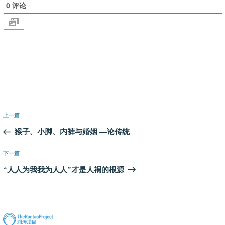
0
评论
文
上
上一篇
章
一
猴子、小脚、内裤与婚姻 —论传统
导
篇
航
文
下
下一篇
章
一
“人人为我我为人人”才是人祸的根源
篇
文
章