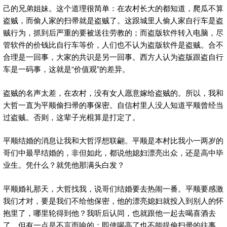
己的兄弟姐妹。这个道理很简单：在农村长大的都知道，爬瓜不算
盗贼，而偷人家的扫帚就是盗贼了。这跟城里人偷人家自行车是盗
贼行为，抓到后严重的要被送往劳教的；而盗版软件转入电脑，尽
管软件的价钱比自行车等价，人们也不认为盗版软件是盗贼。合不
合理是一回事，大家的共识是另一回事。西方人认为盗版跟盗自行
车是一码事，这就是“价值观”的差异。
盗贼的名声太差，在农村，没有女人愿意嫁给盗贼的。所以，我和
大哲一直为平顺偷扫帚的事保密。自信村里人没人知道平顺曾经当
过盗贼。否则，这辈子光棍算是打定了。
平顺结婚的消息让我和大哲浮想联翩。平顺是本村比我小一两岁的
哥们中最早结婚的，非但如此，都说他媳妇漂亮出众，还是高中毕
业生。凭什么？就凭他那满头白发？
平顺婚礼那天，大哲找我，说哥们结婚要去热闹一番。平顺要感激
我们才对，要是我们不给他保密，他的漂亮媳妇就投入到别人的怀
抱里了，哪里轮得到他？我听后认同，也就跟他一起去喝喜酒去
了。但有一点是不言而喻的：即使喝高了也不能提偷扫帚的往事，