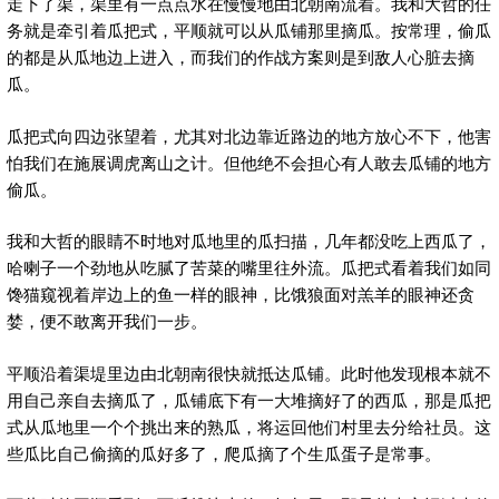
走下了渠，渠里有一点点水在慢慢地由北朝南流着。我和大哲的任
务就是牵引着瓜把式，平顺就可以从瓜铺那里摘瓜。按常理，偷瓜
的都是从瓜地边上进入，而我们的作战方案则是到敌人心脏去摘
瓜。
瓜把式向四边张望着，尤其对北边靠近路边的地方放心不下，他害
怕我们在施展调虎离山之计。但他绝不会担心有人敢去瓜铺的地方
偷瓜。
我和大哲的眼睛不时地对瓜地里的瓜扫描，几年都没吃上西瓜了，
哈喇子一个劲地从吃腻了苦菜的嘴里往外流。瓜把式看着我们如同
馋猫窥视着岸边上的鱼一样的眼神，比饿狼面对羔羊的眼神还贪
婪，便不敢离开我们一步。
平顺沿着渠堤里边由北朝南很快就抵达瓜铺。此时他发现根本就不
用自己亲自去摘瓜了，瓜铺底下有一大堆摘好了的西瓜，那是瓜把
式从瓜地里一个个挑出来的熟瓜，将运回他们村里去分给社员。这
些瓜比自己偷摘的瓜好多了，爬瓜摘了个生瓜蛋子是常事。