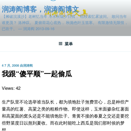
跳
润涛阎博客，润涛阎博文
至
【摊破浣溪沙】老树忆当年 冷水秋烟夕日残， 枯枝索忆雾波间。 敢问当年
内
谁更茂？ 洛神叹。 夏俯荷花心底热， 秋抛色叶玉笛寒。 有限激情无限恨，
容
已吹干。 — 润涛阎 2013-09-16
菜单
发
4 7 月, 2008
由
润涛阎
布
我跟“傻平顺”一起偷瓜
于
Views: 42
生产队里不论选举谁当队长，都为填饱肚子煞费苦心，总是种些产
量高的红薯、高粱之类的粗粮作物。即使这样，玉米面掺杂红薯面
和高粱面的窝头还是不能填饱肚子。青黄不接的春夏之交还是要挖
些野菜度日以熬到夏收。而在此时能吃上西瓜是我们那时侯的梦
想。