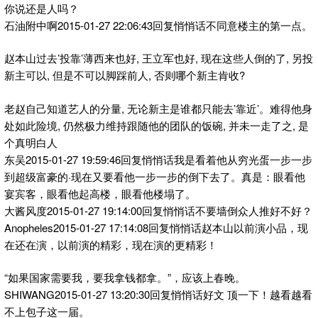
你说还是人吗？
石油附中啊2015-01-27 22:06:43回复悄悄话不同意楼主的第一点。
赵本山过去’投靠’薄西来也好, 王立军也好, 现在这些人倒的了, 另投
新主可以, 但是不可以脚踩前人, 否则哪个新主肯收?
老赵自己知道艺人的分量, 无论新主是谁都只能去’靠近’。难得他身
处如此险境, 仍然极力维持跟随他的团队的饭碗, 并未一走了之, 是
个真明白人
东吴2015-01-27 19:59:46回复悄悄话我是看着他从穷光蛋一步一步
到超级富豪的·现在又要看他一步一步的倒下去了。真是：眼看他
宴宾客，眼看他起高楼，眼看他楼塌了。
大酱风度2015-01-27 19:14:00回复悄悄话不要墙倒众人推好不好？
Anopheles2015-01-27 17:14:08回复悄悄话赵本山以前演小品，现
在还在演，以前演的精彩，现在演的更精彩！
“如果国家需要我，要我拿钱都拿。”，应该上春晚。
SHIWANG2015-01-27 13:20:30回复悄悄话好文 顶一下！越看越看
不上包子这一届。