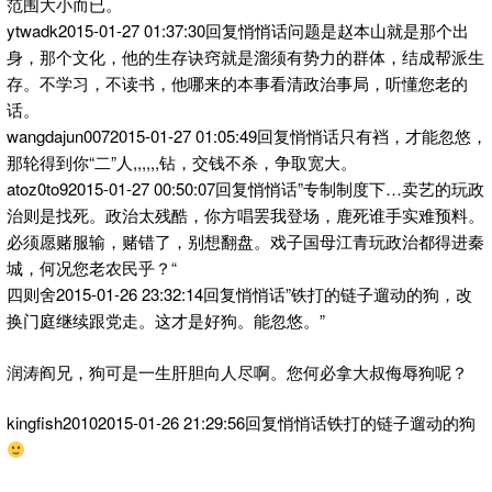
范围大小而已。
ytwadk2015-01-27 01:37:30回复悄悄话问题是赵本山就是那个出
身，那个文化，他的生存诀窍就是溜须有势力的群体，结成帮派生
存。不学习，不读书，他哪来的本事看清政治事局，听懂您老的
话。
wangdajun0072015-01-27 01:05:49回复悄悄话只有裆，才能忽悠，
那轮得到你“二”人,,,,,,钻，交钱不杀，争取宽大。
atoz0to92015-01-27 00:50:07回复悄悄话”专制制度下…卖艺的玩政
治则是找死。政治太残酷，你方唱罢我登场，鹿死谁手实难预料。
必须愿赌服输，赌错了，别想翻盘。戏子国母江青玩政治都得进秦
城，何况您老农民乎？“
四则舍2015-01-26 23:32:14回复悄悄话”铁打的链子遛动的狗，改
换门庭继续跟党走。这才是好狗。能忽悠。”
润涛阎兄，狗可是一生肝胆向人尽啊。您何必拿大叔侮辱狗呢？
kingfish20102015-01-26 21:29:56回复悄悄话铁打的链子遛动的狗