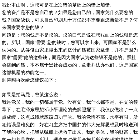
我说本山啊，这您可是在上次错的基础上的错上加错。
您的资产是不是您自己的？如果是您自己的，国家凭什么要您的
钱？国家缺钱，可以自己印刷几十万亿都不需要跟您商量不是？何
来国家要拿您的钱？
问题是：您的钱是不是您的。您的口气是说在您账面上的钱就是您
的。所以，国家“需要”您的钱时，您可以拿出来。可国家不是那么
认为的。从谷俊山家里搜出来的亿计的钱被国家拿走，并不是因为
国家“需要”他的这些钱，而是因为国家认为这些钱不是他的。黑社
会搞到的钱，本不属于黑社会成员的，拿走并法办他们，这是国家
这部机器的功能之一。
润涛阎再次给您建议如下：
如果是拍马屁，您就这么说：
我是党员，我的一切都属于党。没有党，我什么都不是。在党的领
导下，在毛泽东思想邓小平理论的光辉照耀下，我仅仅做出了一点
点成绩，这点成绩就应该归功于党。我的觉悟不高，水平有限，所
犯错误是难免的，好在习主席把中国梦的伟大光辉思想及时地送到
了我的心坎，把我从贼船上拯救了出来。我的身体，我的财富，我
的一切都是党的。所以，适当的时候我会把我所有的积蓄缴纳党