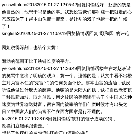
yellowfintuna20132015-01-27 12:05:42回复悄悄话好，赵赚的钱是
他自己的，他想干吗是他的事。我想说富豪们那种赚一把就走的心
态应该休了！赵本山你挪一挪窝，是让别的戏子也捞一把的时候
了！
kingfish20102015-01-27 11:59:19回复悄悄话回复 ‘颐和园’ 的评论 :
园姐说得深刻，也给个大赞！
遛动的范围正比于铁链长度的平方。
yellowfintuna20132015-01-27 11:36:49回复悄悄话楼主在对赵诙谐
的笑骂中道出了明确的观点，赞一个。遗憾的是，从文中看不出楼
主对为富不仁的”先富”们的任何负面评价。赵本山富的流油，缺没
听说他做过什麽大的慈善。他赚的是大陆人的钱，缺把自己老婆孩
子移民新加坡。取之於民，用之於民的美德哪里去了？中国以这种
速度为世界输送财富，留在国内被宰的羊们什麽时候才有出头之
日？中国富人们的为富不仁在西方国家是行不通的。
tuv2015-01-27 10:28:08回复悄悄话”铁打的链子遛动的狗，
改换门庭继续跟党走。”
想起了曾庆红的名句:”铁打的江山流动的兵.”