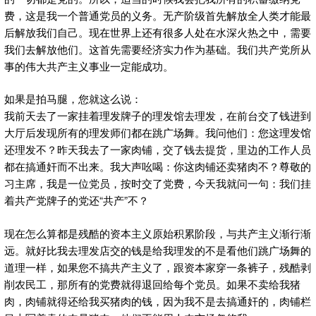
费，这是我一个普通党员的义务。无产阶级首先解放全人类才能最
后解放我们自己。现在世界上还有很多人处在水深火热之中，需要
我们去解放他们。这首先需要经济实力作为基础。我们共产党所从
事的伟大共产主义事业一定能成功。
如果是拍马腿，您就这么说：
我前天去了一家挂着理发牌子的理发馆去理发，在前台交了钱进到
大厅后发现所有的理发师们都在跳广场舞。我问他们：您这理发馆
还理发不？昨天我去了一家肉铺，交了钱去提货，里边的工作人员
都在搞通奸而不出来。我大声吆喝：你这肉铺还卖猪肉不？尊敬的
习主席，我是一位党员，按时交了党费，今天我就问一句：我们挂
着共产党牌子的党还“共产”不？
现在怎么算都是残酷的资本主义原始积累阶段，与共产主义渐行渐
远。就好比我去理发店交的钱是给我理发的不是看他们跳广场舞的
道理一样，如果您不搞共产主义了，跟资本家穿一条裤子，残酷剥
削农民工，那所有的党费就得退回给每个党员。如果不卖给我猪
肉，肉铺就得还给我买猪肉的钱，因为我不是去搞通奸的，肉铺栏