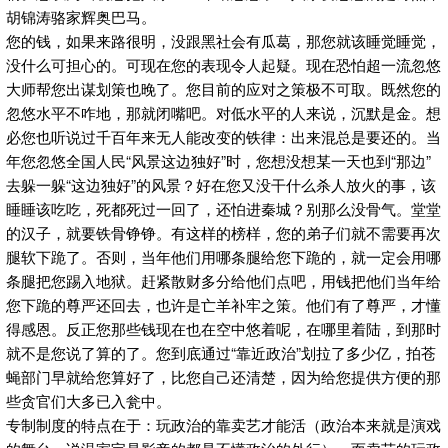
胡锦涛骆家辉奥巴马。
您的钱，如果来路很明，没跟黑社会有瓜葛，那您就该睡觉睡觉，
没什么可担心的。可现在您的表现令人起疑。现在恐怕超一流忽悠
大师帮您出谋划策也晚了。您目前的应对之策极不可取。既然您的
忽悠水平不咋地，那就闭嘴吧。对低水平的人来说，沉默是金。想
必您也听说过千百年来无人能改变的铁律：出来混总是要还的。当
年您忽悠全国人民“风景这边独好”时，您想没想某一天也到“那边”
去躲一躲“这边独好”的风景？好在您又没干什么杀人放火的事，该
睡睡该吃吃，死都死过一回了，还怕进秦城？别那么没骨气。堂堂
的汉子，就要铁骨铮铮。有这样的榜样，您的弟子们就不需要再次
腿软下跪了。否则，当年他们用哪条腿给您下跪的，就一定会用哪
条腿把您踢入地狱。赶紧散财多分给他们点吧，用钱把他们当年给
您下跪的尊严还回去，也许是亡羊补牢之策。他们有了尊严，才懂
得感恩。反正您那些钱现在也在空中悠着呢，在哪里着陆，到那时
就不是您说了算的了。您到底通过“靠近政治”划拉了多少亿，拍苍
蝇部门早就给您算好了，比您自己还清楚，因为给您提供方便的那
些贪官们大多已入瓮中。
专制制度的特点在于：玩政治的靠卖艺才能活（政治本来就是演戏