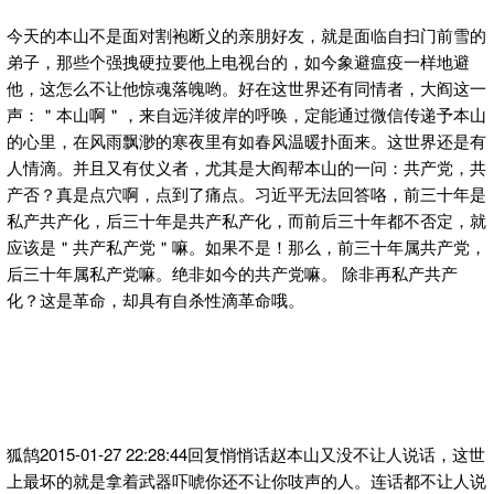
今天的本山不是面对割袍断义的亲朋好友，就是面临自扫门前雪的
弟子，那些个强拽硬拉要他上电视台的，如今象避瘟疫一样地避
他，这怎么不让他惊魂落魄哟。好在这世界还有同情者，大阎这一
声：＂本山啊＂，来自远洋彼岸的呼唤，定能通过微信传递予本山
的心里，在风雨飘渺的寒夜里有如春风温暖扑面来。这世界还是有
人情滴。并且又有仗义者，尤其是大阎帮本山的一问：共产党，共
产否？真是点穴啊，点到了痛点。习近平无法回答咯，前三十年是
私产共产化，后三十年是共产私产化，而前后三十年都不否定，就
应该是＂共产私产党＂嘛。如果不是！那么，前三十年属共产党，
后三十年属私产党嘛。绝非如今的共产党嘛。 除非再私产共产
化？这是革命，却具有自杀性滴革命哦。
狐鹄2015-01-27 22:28:44回复悄悄话赵本山又没不让人说话，这世
上最坏的就是拿着武器吓唬你还不让你吱声的人。连话都不让人说