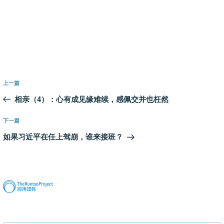
文
上
上一篇
章
一
相亲（4）：心有成见缘难续，感佩交并也枉然
导
篇
航
文
下
下一篇
章
一
如果习近平在任上驾崩，谁来接班？
篇
文
章