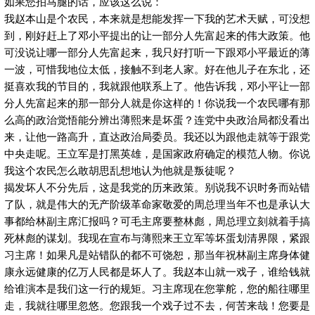
如果您拍马腿的话，应该这么说：
我赵本山是个农民，本来就是想能发挥一下我的艺术天赋，可没想
到，刚好赶上了邓小平提出的让一部分人先富起来的伟大政策。他
可没说让哪一部分人先富起来，我只好打听一下跟邓小平最近的薄
一波，可惜我地位太低，接触不到老人家。好在他儿子在东北，还
挺喜欢我的节目的，我就跟他联系上了。他告诉我，邓小平让一部
分人先富起来的那一部分人就是你这样的！你说我一个农民哪有那
么高的政治觉悟能分辨出薄熙来是坏蛋？连党中央政治局都没看出
来，让他一路高升，直达政治局委员。我还以为跟他走就等于跟党
中央走呢。王立军是打黑英雄，是国家政府确定的模范人物。你说
我这个农民怎么敢胡思乱想地认为他就是叛徒呢？
揭发坏人不分先后，这是我党的历来政策。别说我不识时务而站错
了队，就是伟大的无产阶级革命家敬爱的周总理当年不也是承认大
事都给林副主席汇报吗？可毛主席要整林彪，周总理立刻就着手搞
死林彪的谋划。我现在宣布与薄熙来王立军等坏蛋划清界限，紧跟
习主席！如果凡是站错队的都不可饶恕，那当年祝林副主席身体健
康永远健康的亿万人民都是坏人了。我赵本山就一戏子，谁给钱就
给谁演本是我们这一行的规矩。习主席现在您掌舵，您的船往哪里
走，我就往哪里忽悠。您跟我一个戏子过不去，何苦来哉！您要是