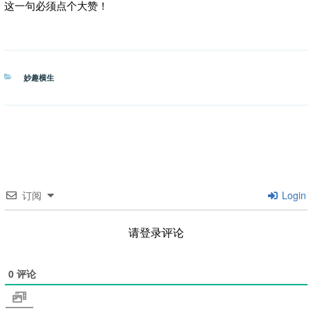
这一句必须点个大赞！
分
妙趣横生
类
订阅
Login
请登录评论
0
评论