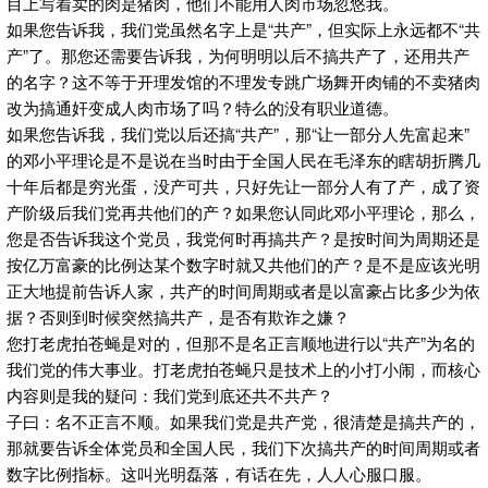
目上写着卖的肉是猪肉，他们不能用人肉市场忽悠我。
如果您告诉我，我们党虽然名字上是“共产”，但实际上永远都不“共
产”了。那您还需要告诉我，为何明明以后不搞共产了，还用共产
的名字？这不等于开理发馆的不理发专跳广场舞开肉铺的不卖猪肉
改为搞通奸变成人肉市场了吗？特么的没有职业道德。
如果您告诉我，我们党以后还搞“共产”，那“让一部分人先富起来”
的邓小平理论是不是说在当时由于全国人民在毛泽东的瞎胡折腾几
十年后都是穷光蛋，没产可共，只好先让一部分人有了产，成了资
产阶级后我们党再共他们的产？如果您认同此邓小平理论，那么，
您是否告诉我这个党员，我党何时再搞共产？是按时间为周期还是
按亿万富豪的比例达某个数字时就又共他们的产？是不是应该光明
正大地提前告诉人家，共产的时间周期或者是以富豪占比多少为依
据？否则到时候突然搞共产，是否有欺诈之嫌？
您打老虎拍苍蝇是对的，但那不是名正言顺地进行以“共产”为名的
我们党的伟大事业。打老虎拍苍蝇只是技术上的小打小闹，而核心
内容则是我的疑问：我们党到底还共不共产？
子曰：名不正言不顺。如果我们党是共产党，很清楚是搞共产的，
那就要告诉全体党员和全国人民，我们下次搞共产的时间周期或者
数字比例指标。这叫光明磊落，有话在先，人人心服口服。