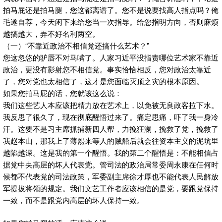
拍马屁还是拍马腿，您这都离谱了。您不是说要找高人指点吗？俺
毛遂自荐，今天闲下来给您当一次指导。给您指明方向，否则麻烦
越搞越大，弄不好名利两空。
（一）“不靠近政治不相信党还搞什么艺术？”
您这忽悠的驴唇不对马嘴了。人家习近平没指责哪位艺术家不靠近
政治，更没有影射您不相信党。事实恰恰相反，您对政治太靠近
了，您对党也太相信了，这才是您面临灭顶之灾的根本原因。
如果您拍马屁的话，您就该这么说：
我们这些艺人本应该把精力放在艺术上，以免被无良政客拉下水。
我反思了很久了，现在彻底醒悟过来了。痛定思痛，吓了我一身冷
汗。这要不是习主席抓捕新四人帮，力挽狂澜，挽救了党，挽救了
我赵本山，那我上了薄熙来等人的贼船后就会往资本主义的泥坑里
越陷越深。这是我的第一个醒悟。我的第二个醒悟是：不能相信占
据党中央高层的坏人代表党。管司法的政治局常委周永康在任何时
候都不代表党的司法政策，军委副主席徐才厚也不能代表人民解放
军提拔将领的规定。我们文艺工作者应该相信的是党，要跟党保持
一致，而不是跟党内高层的坏人保持一致。