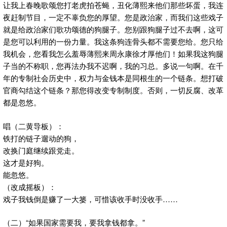
让我上春晚歌颂您打老虎拍苍蝇，丑化薄熙来他们那些坏蛋，我连
夜赶制节目，一定不辜负您的厚望。您是政治家，而我们这些戏子
就是给政治家们歌功颂德的狗腿子。您别跟狗腿子过不去啊，这可
是您可以利用的一份力量。我这条狗连骨头都不需要您给。您只给
我机会，您看我怎么羞辱薄熙来周永康徐才厚他们！如果我这狗腿
子当的不称职，您再法办我不迟啊，我的习总。多说一句啊。在千
年的专制社会历史中，权力与金钱本是同根生的一个链条。想打破
官商勾结这个链条？那您得改变专制制度。否则，一切反腐、改革
都是忽悠。
唱（二黄导板）：
铁打的链子遛动的狗，
改换门庭继续跟党走。
这才是好狗。
能忽悠。
（改成摇板）：
戏子我钱倒是赚了一大篓，可惜该收手时没收手……
（二）“如果国家需要我，要我拿钱都拿。”