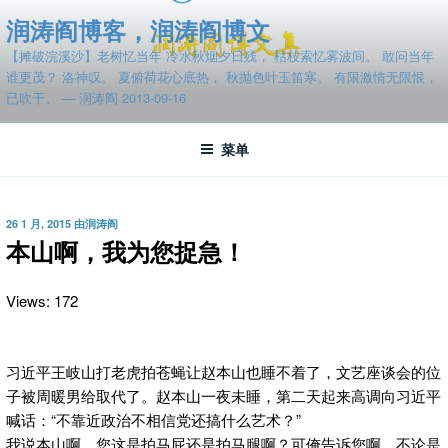
跳
润涛阎博客，润涛阎博文
至
【摊破浣溪沙】老树忆当年 冷水秋烟夕日残， 枯枝索忆雾波间。 敢问当年
内
谁更茂？ 洛神叹。 夏俯荷花心底热， 秋抛色叶玉笛寒。 有限激情无限恨，
容
已吹干。 — 润涛阎 2013-09-16
菜单
发
26 1 月, 2015
由
润涛阎
布
本山啊，我为您捉急！
于
Views: 172
习近平王岐山打老虎拍苍蝇让赵本山也睡不着了，文艺座谈会的位
子被周暖男给取代了。赵本山一夜未睡，第二天起来高调向习近平
喊话：“不靠近政治不相信党还搞什么艺术？”
我说本山啊，您这是拍马屁还是拍马腿啊？可俺告诉您啊，不论是