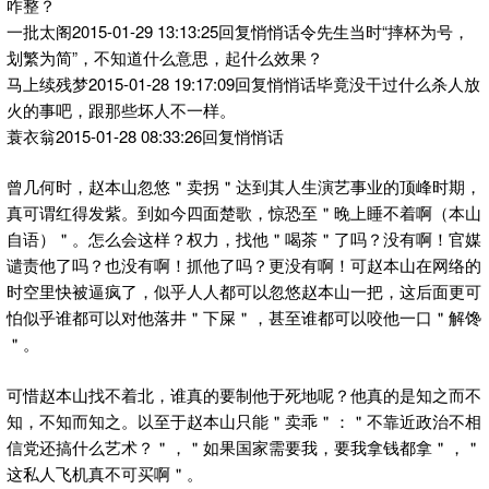
咋整？
一批太阁2015-01-29 13:13:25回复悄悄话令先生当时“摔杯为号，
划繁为简”，不知道什么意思，起什么效果？
马上续残梦2015-01-28 19:17:09回复悄悄话毕竟没干过什么杀人放
火的事吧，跟那些坏人不一样。
蓑衣翁2015-01-28 08:33:26回复悄悄话
曾几何时，赵本山忽悠＂卖拐＂达到其人生演艺事业的顶峰时期，
真可谓红得发紫。到如今四面楚歌，惊恐至＂晚上睡不着啊（本山
自语）＂。怎么会这样？权力，找他＂喝茶＂了吗？没有啊！官媒
谴责他了吗？也没有啊！抓他了吗？更没有啊！可赵本山在网络的
时空里快被逼疯了，似乎人人都可以忽悠赵本山一把，这后面更可
怕似乎谁都可以对他落井＂下屎＂，甚至谁都可以咬他一口＂解馋
＂。
可惜赵本山找不着北，谁真的要制他于死地呢？他真的是知之而不
知，不知而知之。以至于赵本山只能＂卖乖＂：＂不靠近政治不相
信党还搞什么艺术？＂，＂如果国家需要我，要我拿钱都拿＂，＂
这私人飞机真不可买啊＂。