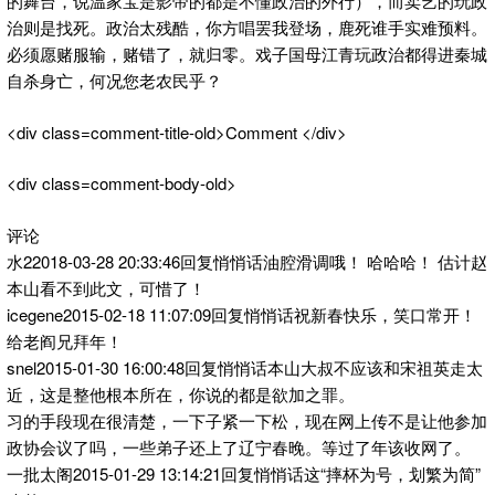
的舞台，说温家宝是影帝的都是不懂政治的外行），而卖艺的玩政
治则是找死。政治太残酷，你方唱罢我登场，鹿死谁手实难预料。
必须愿赌服输，赌错了，就归零。戏子国母江青玩政治都得进秦城
自杀身亡，何况您老农民乎？
<div class=comment-title-old>Comment </div>
<div class=comment-body-old>
评论
水22018-03-28 20:33:46回复悄悄话油腔滑调哦！ 哈哈哈！ 估计赵
本山看不到此文，可惜了！
icegene2015-02-18 11:07:09回复悄悄话祝新春快乐，笑口常开！
给老阎兄拜年！
snel2015-01-30 16:00:48回复悄悄话本山大叔不应该和宋祖英走太
近，这是整他根本所在，你说的都是欲加之罪。
习的手段现在很清楚，一下子紧一下松，现在网上传不是让他参加
政协会议了吗，一些弟子还上了辽宁春晚。等过了年该收网了。
一批太阁2015-01-29 13:14:21回复悄悄话这“摔杯为号，划繁为简”