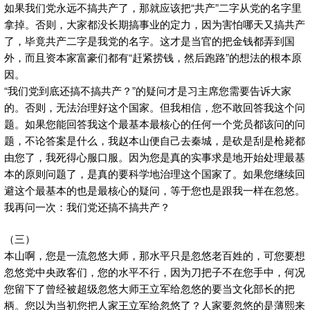
如果我们党永远不搞共产了，那就应该把“共产”二字从党的名字里
拿掉。否则，大家都没长期搞事业的定力，因为害怕哪天又搞共产
了，毕竟共产二字是我党的名字。这才是当官的把金钱都弄到国
外，而且资本家富豪们都有“赶紧捞钱，然后跑路”的想法的根本原
因。
“我们党到底还搞不搞共产？”的疑问才是习主席您需要告诉大家
的。否则，无法治理好这个国家。但我相信，您不敢回答我这个问
题。如果您能回答我这个最基本最核心的任何一个党员都该问的问
题，不论答案是什么，我赵本山便自己去秦城，是砍是刮是枪毙都
由您了，我死得心服口服。因为您是真的实事求是地开始处理最基
本的原则问题了，是真的要科学地治理这个国家了。如果您继续回
避这个最基本的也是最核心的疑问，等于您也是跟我一样在忽悠。
我再问一次：我们党还搞不搞共产？
（三）
本山啊，您是一流忽悠大师，那水平只是忽悠老百姓的，可您要想
忽悠党中央政客们，您的水平不行，因为刀把子不在您手中，何况
您留下了曾经被超级忽悠大师王立军给忽悠的要当文化部长的把
柄。您以为当初您把人家王立军给忽悠了？人家要忽悠的是薄熙来