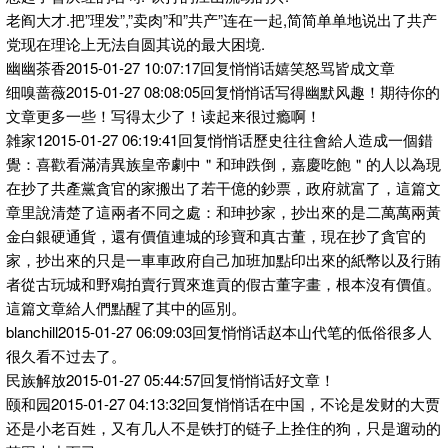
老阎大才.把”理发”,”卖肉”和”共产”连在一起,简简单单地说出了共产
党现在理论上无法自圆其说的最大困境.
幽幽茶香2015-01-27 10:07:17回复悄悄话嬉笑怒骂皆成文章
细嗅蔷薇2015-01-27 08:08:05回复悄悄话写得幽默风趣！期待你的
文章更多一些！写得太少了！读起来很过瘾啊！
雑家12015-01-27 06:19:41回复悄悄话歷史往往會給人造成一個錯
覺：喜歡看滿清異族皇帝劇中＂和珅跌倒，嘉慶吃飽＂的人以為現
在抄了共產黨貪官的家搬出了若干億的鈔票，政府就富了，這篇文
章里說清楚了這兩者不同之處：和珅抄家，抄出來的是二萬萬兩黃
金白銀硬通貨，還有價值連城的珍寶和真古董，現在抄了貪官的
家，抄出來的只是一車車政府自己加班加點印出來的紙幣以及行賄
者從古玩城和野鳮拍賣行買來進貢的假古董字畫，根本沒有價值。
這篇文章給人們點醒了其中的區別。
blanchill2015-01-27 06:09:03回复悄悄话赵本山代笔的低俗很多人
很久看不过去了。
民族解放2015-01-27 05:44:57回复悄悄话好文章！
颐和园2015-01-27 04:13:32回复悄悄话在中国，不论是发财的大贾
还是小老百姓，又有几人不是铁打的链子上拴住的狗，只是遛动的