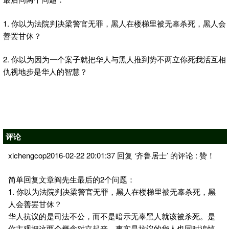
1. 你以为法院判决梁警官无罪，黑人在楼梯里被无辜杀死，黑人会
善罢甘休？
2. 你以为因为一个案子就把华人与黑人推到势不两立你死我活互相
仇视地步是华人的智慧？
评论
xichengcop2016-02-22 20:01:37 回复 ‘齐鲁居士’ 的评论 : 赞！
简单回复文章阎先生最后的2个问题：
1. 你以为法院判决梁警官无罪，黑人在楼梯里被无辜杀死，黑
人会善罢甘休？
华人抗议的是司法不公，而不是暗示无辜黑人就该被杀死。是
你主观把这两个概念对立起来。事实是抗议的华人也同时追悼