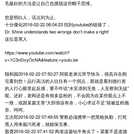
毛最好的方法是让自己也摆脱这些帽子思维。
您是明白人，话点到为止。
十分僵化2016-02-22 08:04:23 找到youtube的链接了，
Dr. Shine understands two wrongs don’t make a right!
这位是黑人
https://www.youtube.com/watch?
v=1C3nGvyOcNA&feature;=youtu.be
颐和园2016-02-22 07:50:27 阿留老弟元宵节快乐，很高兴在阎
宅看到您！品行高洁的人往往有一个弱点，那就是看到德行差
的人打心眼里起反感，要不咋说“水至清则无鱼，人至察则无徒”
呢。还好，老阎还是有很多盐粉的，不会因为在某些观点上不
一致，或因某篇文章“大胆假设有余，小心求证不足”就被盐粉抛
弃。呵呵。
五次郎2016-02-22 07:49:55 警察必须携带一把黑枪执勤，打死
黑人用来栽污死者，就能保无事。
股聋2016-02-22 07:41:52 阎老这篇钻牛角尖了 – 梁案不是道德