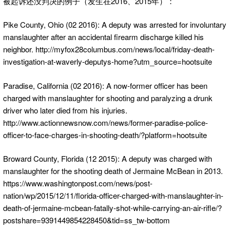
被起诉还没判决的例子（发生在2016、2015年）：
Pike County, Ohio (02 2016): A deputy was arrested for involuntary
manslaughter after an accidental firearm discharge killed his
neighbor. http://myfox28columbus.com/news/local/friday-death-
investigation-at-waverly-deputys-home?utm_source=hootsuite
Paradise, California (02 2016): A now-former officer has been
charged with manslaughter for shooting and paralyzing a drunk
driver who later died from his injuries.
http://www.actionnewsnow.com/news/former-paradise-police-
officer-to-face-charges-in-shooting-death/?platform=hootsuite
Broward County, Florida (12 2015): A deputy was charged with
manslaughter for the shooting death of Jermaine McBean in 2013.
https://www.washingtonpost.com/news/post-
nation/wp/2015/12/11/florida-officer-charged-with-manslaughter-in-
death-of-jermaine-mcbean-fatally-shot-while-carrying-an-air-rifle/?
postshare=9391449854228450&tid=ss_tw-bottom