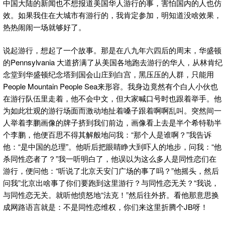
中国大陆的新闻也不想报道美国华人游行的事，害怕国内的人也仿
效。如果我住在大城市有游行的，我肯定参加，明知道没啥效果，
热热闹闹一场就够好了。
说起游行，想起了一个故事。那是在八九年六四后的周末，华盛顿
的Pennsylvania 大道挤满了从美国各地跑去游行的华人，从林肯纪
念堂到华盛顿纪念塔到国会山庄到白宫，黑压压的人群，只能用
People Mountain People Sea来形容。我身边竟然有个白人小伙也
在游行队伍里走着，他不会中文，但大家喊口号时也跟着举手。他
为如此壮观的游行场面而激动地扯着嗓子跟着啊啊乱叫。突然间一
人举着李鹏画像的牌子挤到我们前边，画像看上去是半个希特勒半
个李鹏，他便百思不得其解般地问我：“那个人是谁啊？”我告诉
他：“是中国的总理”。他听后把眼睛睁大到吓人的地步，问我：“他
杀同性恋者了？”我一听明白了，他误以为这么多人是同性恋们在
游行，便问他：“听说了北京天安门广场的事了吗？”他摇头，然后
问我”北京出啥事了你们要跑到这里游行？与同性恋无关？“我说，
与同性恋无关。就听他愤怒地“法克！”然后往外挤。看他那意思换
成网路语言就是：不是同性恋维权，你们来这里折腾个JB呀！