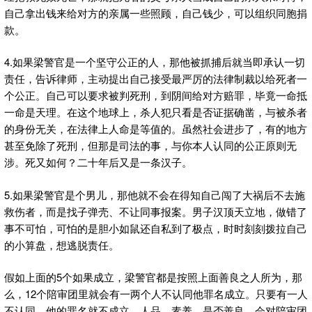
自己拿出钱来给对方的亲属一些照顾，自己钱少，可以组织同胞捐
款。
4.如果梁警官是一个坚守公正的人，那他被抓捕后就当即承认一切
责任，告诉律师，主动提出自己接受最严厉的法律制裁以给死者一
个公正。自己可以要求被判死刑，到阴间给对方赔罪，毕竟一命抵
一命是天理。在这个地球上，杀人犯只看是否证据确凿，与被杀者
的身份无关，在法律上人命是等值的。虽然社会进步了，有的地方
甚至免除了死刑，但那是司法的事，与你本人认同的公正原则无
涉。死又如何？二十年后又是一条汉子。
5.如果梁警官是个男儿，那他就不会在得知自己闯了大祸后不去施
救伤者，而是找子弹壳、不让同事报案。男子汉顶天立地，做错了
事不可怕，可怕的是胆小如鼠还自私到了极点，时时刻刻拨拉自己
的小算盘，想逃脱责任。
假如上面的5个如果成立，梁警官都是按照上面善良之人所为，那
么，12个陪审团里就会有一两个人不认同他罪名成立。只要有一人
不认同，他的罪名就不成立。人品、素养、是否善良，会对陪审团