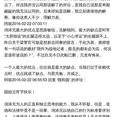
点了。何况我并没认同那误解了的评论，是我自己说那是卑鄙
龌龊的我无法认同的。后来得知是误解，我立刻谢谢他的解
释。像你这类人不少，理解力差。
阿留2016-02-22 07:03:11
润涛兄最大的优点是思路敏锐，见解独到。最大的缺点是时常
“大胆假设”的左腿迈得太远，以至于“小心求证”的右腿跟不上。
昨日关于梁警官可能是想射击同事的留言，于此为甚。唐师曾
有一句话说的极好“我作为战地记者，眼见的都未必为实，何况
是道听途说的？”。不过欣见今日此帖已删，亢龙有悔矣。
一个人最大的优点，往往就是最大的缺点。当我们过于依赖优
点时，优点就成了缺点。与君共勉，共戒之。
阿留2016-02-22 06:55:53 回复 ‘颐和园’ 的评论 :
园姐元宵节快乐！
润涛兄为人的正直和独立思考的能力，我从不怀疑。但是，道
德和法律毕竟不是一回事。润涛兄以他自己的行为标准要求别
人，上来就说人家家教短板，这就像毛爷时代某人不去学雷锋