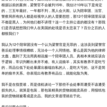
根据以前的案例，梁警官不会被判15年。我估计10年以下是肯定
的，三五年最好。一年都不判，黑人会大闹。认为陪审团、法官、
警察局所有的人都是歧视华人的人需要想想，那12个陪审团里应该
不都是黑人，为何他们都不讲理？连一个主持公道的都没有？那我
们是否该想想我们华人在美国的处境是否太悲哀了？百分之百的人
都恨我们？
我认为12个陪审团没有一个认为梁警官是无罪的，这涉及到梁警官
善后处理事情很糟糕，无法令一个人同情他。要么是因为他的律师
太蠢，蠢到了无法用真相说服一个陪审团人员。真相本来就应该合
乎逻辑，常识判断出来并不难。有人说狼羊，其实有教养不是吃亏
的，而品位低下处处暴露出极端自私的人，是吃大亏的。这不是简
单的狼羊关系。你表现出有教养有品位，就能化险为夷。
我不是在指责谁，而是借机谈论一下那些不会处事而遭受不该遭受
损失的人。就算是包装，那包装精美的货物就能卖高价，用报纸包
装的货物就被看成是次品。我的文章道理就在于此。
最后问两个问题：