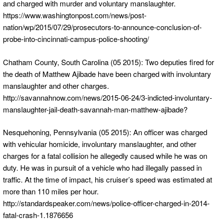
and charged with murder and voluntary manslaughter.
https://www.washingtonpost.com/news/post-
nation/wp/2015/07/29/prosecutors-to-announce-conclusion-of-
probe-into-cincinnati-campus-police-shooting/
Chatham County, South Carolina (05 2015): Two deputies fired for
the death of Matthew Ajibade have been charged with involuntary
manslaughter and other charges.
http://savannahnow.com/news/2015-06-24/3-indicted-involuntary-
manslaughter-jail-death-savannah-man-matthew-ajibade?
Nesquehoning, Pennsylvania (05 2015): An officer was charged
with vehicular homicide, involuntary manslaughter, and other
charges for a fatal collision he allegedly caused while he was on
duty. He was in pursuit of a vehicle who had illegally passed in
traffic. At the time of impact, his cruiser’s speed was estimated at
more than 110 miles per hour.
http://standardspeaker.com/news/police-officer-charged-in-2014-
fatal-crash-1.1876656