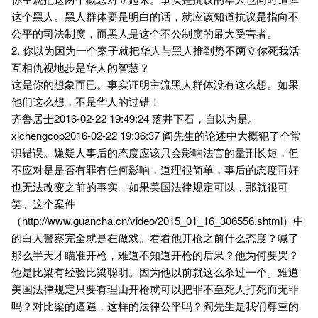
这个黑人。黑人群体要是明白的话，就应该知道抗议是指向不
公平的司法制度，而黑人是这个不公制度的最大受害者。
2. 你以为因为一个案子就把华人与黑人推到势不两立你死我活
互相仇视地步是华人的智慧？
这是你的想象而已。事实证明主流黑人群体没有这么想。如果
他们这么想，不是华人的过错！
齐鲁居士2016-02-22 19:49:24 落井下石，自以为是。
xichengcop2016-02-22 19:36:37 阎先生的论述中大概犯了个常
识错误。嫌疑人事后的态度应该只会影响法官的量刑长短，但
不应对是是否有罪有任何影响，道理很简单，事后的态度再好
也无法改变之前的事实。如果美国法律规定可以，那就很可
笑。这个案件
（http://www.guancha.cn/video/2015_01_16_306556.shtml）中
的白人警察完全就是在做戏。看看他开枪之前什么态度？喊了
那么半天才瞄准开枪，难道不知道开枪的后果？他为何要哭？
他是比梁有经验比梁聪明。因为他以前就这么杀过一个。难道
美国法律规定只要有理由开枪就可以把罪不至死人打死而无罪
吗？对比梁的遭遇，这样的法律公平吗？阎先生是我们尊重的