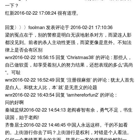
一下？
红新2016-02-22 17:08:24 很有道理。
回复〉〉〉foolman 发表评论于 2016-02-21 17:10:36
梁的冤点在于，别的警察是明白无误地射杀对方，而梁连人影
都没见到。前者的杀人主动性更强，而梁更像是意外。不知法
律上是否会有区别
wnr2016-02-22 16:56:15 回复 ‘Christmas38’ 的评论 : 那些人，
自己做软蛋，却享受着别人的努力结果，还想表现的多么“高尚
“。可耻
wnr2016-02-22 16:52:49 回复 ‘注册很麻烦’ 的评论 : 犹太人首先
是白人。和犹太人比，本`就`是无意义的论题
wnr2016-02-22 16:43:54 回复 ‘iamhereforfun2’ 的评论 :
问的好啊
秦城监狱2016-02-22 14:54:13 老阎睿智有余，勇气不足，书生
误国，始于老阎!
齐鲁居士2016-02-22 14:46:45 中国人永远这样。干的不如看
的。上街游行你去了吗？上街游行是权利，对错是个人看法。
任何一个事情要看大的方面。陈果仁一案的道理你给解剖一