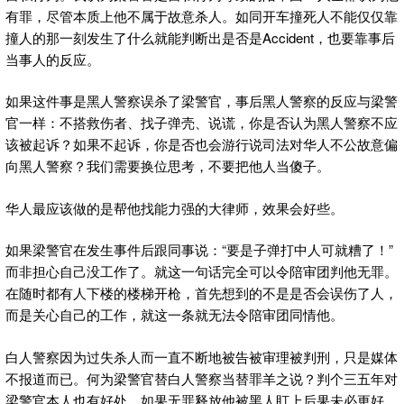
有罪，尽管本质上他不属于故意杀人。如同开车撞死人不能仅仅靠
撞人的那一刻发生了什么就能判断出是否是Accident，也要靠事后
当事人的反应。
如果这件事是黑人警察误杀了梁警官，事后黑人警察的反应与梁警
官一样：不搭救伤者、找子弹壳、说谎，你是否认为黑人警察不应
该被起诉？如果不起诉，你是否也会游行说司法对华人不公故意偏
向黑人警察？我们需要换位思考，不要把他人当傻子。
华人最应该做的是帮他找能力强的大律师，效果会好些。
如果梁警官在发生事件后跟同事说：“要是子弹打中人可就糟了！”
而非担心自己没工作了。就这一句话完全可以令陪审团判他无罪。
在随时都有人下楼的楼梯开枪，首先想到的不是是否会误伤了人，
而是关心自己的工作，就这一条就无法令陪审团同情他。
白人警察因为过失杀人而一直不断地被告被审理被判刑，只是媒体
不报道而已。何为梁警官替白人警察当替罪羊之说？判个三五年对
梁警官本人也有好处，如果无罪释放他被黑人盯上后果未必更好。