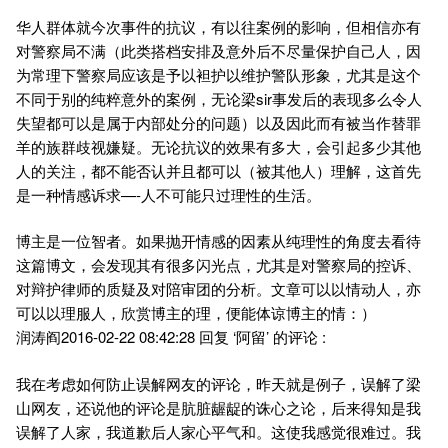
华人群体就今次事件的抗议，有以往案例的影响，但相信亦有
对警察局不满（此类搭档安排及意外后不尽量保护自己人，因
为常理下警察局应该是予以袒护以维护警队形象，尤其是这个
不同于别的纯粹意外的案例，无论梁sir事发后的表现多么令人
失望都可以是属于内部处分的问题）以及因此而有被当作替罪
羊的族群歧视嫌疑。无论抗议的效果有多大，会引起多少其他
人的关注，都不能否认并且都可以（被其他人）理解，这首先
是一种情感诉求—-人不可能只过理性的生活。
博主是一位智者。如果抛开情感的因素从纯理性的角度去看待
这篇博文，会发现其有很多闪光点，尤其是对警察局的控诉、
对辩护律师的质疑及对陪审团的分析。文章可以以情动人，亦
可以以理服人，欣赏博主的理，便能体谅博主的情：）
润涛阎2016-02-22 08:42:28 回复 ‘阿留’ 的评论 :
我在考虑如何防止误解网友的评论，昨天就是例子，误解了梁
山网友，还说他的评论是肮脏龌龊的诛心之论，后来得知是我
误解了人家，我道歉后人家心平气和。这使我感觉很难过。我