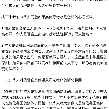
产生极大的心理影响。人内心里都有一杆秤。
接下来我们谈华人同胞如果换位思考该是怎样的心理反应。
1.如果梁警官是黑人警察，不小心误杀了华人。陪审团判决黑人警
察有罪，华人是否会上街游行谴责法院起诉了黑人警察？
2.华人是否都认同法律面前人人平等？比如，李天一强奸的不论是
妓女还是政治局常委的女儿你是否认同应该同等对待？比如，梁警
官杀的如果是奥巴马，你是否就不去游行了？这些都是非常重要的
原则。如果你自己都不认同在法律面前人人平等，那你有何资格谴
责司法不公？
（二）华人对梁警官案件进入司法程序的愤怒起因
很多在美国的华人是轻易相信美国的媒体的。诚然，美国人也有大
约30%到35%（每年的统计数据不一样但基本上在这么个范围）的
人也相信美国的媒体。而第一代华人绝大多数人是相信美国媒体
的。这倒不是说美国媒体的报道不真实，而是有选择性，因为根据