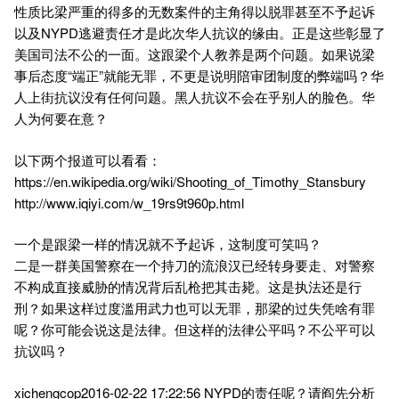
性质比梁严重的得多的无数案件的主角得以脱罪甚至不予起诉
以及NYPD逃避责任才是此次华人抗议的缘由。正是这些彰显了
美国司法不公的一面。这跟梁个人教养是两个问题。如果说梁
事后态度“端正”就能无罪，不更是说明陪审团制度的弊端吗？华
人上街抗议没有任何问题。黑人抗议不会在乎别人的脸色。华
人为何要在意？
以下两个报道可以看看：
https://en.wikipedia.org/wiki/Shooting_of_Timothy_Stansbury
http://www.iqiyi.com/w_19rs9t960p.html
一个是跟梁一样的情况就不予起诉，这制度可笑吗？
二是一群美国警察在一个持刀的流浪汉已经转身要走、对警察
不构成直接威胁的情况背后乱枪把其击毙。这是执法还是行
刑？如果这样过度滥用武力也可以无罪，那梁的过失凭啥有罪
呢？你可能会说这是法律。但这样的法律公平吗？不公平可以
抗议吗？
xichengcop2016-02-22 17:22:56 NYPD的责任呢？请阎先分析