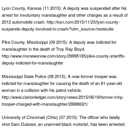
Lyon County, Kansas (11 2015): A deputy was suspended after his
arrest for involuntary manslaughter and other charges as a result of
2012 automobile crash. http://ksn.com/2015/11/23/lyon-county-
suspends-deputy-involved-in-crash/?utm_source=hootsuite
Pike County, Mississippi (09 2015): A deputy was indicted for
manslaughter in the death of Troy Ray Boyd.
http://www.msnewsnow.com/story/29995185/pike-county-sheriffs-
deputy-indicted-for-manslaughter
Mississippi State Police (08 2015): A now-former trooper was
indicted for manslaughter for causing the death of an 81-year-old
woman in a collision with his patrol vehicle.
http://www.clarionledger.com/story/news/2015/06/19/former-mhp-
trooper-charged-with-manslaughter/28986021/
University of Cincinnati (Ohio) (07 2015): The officer who fatally
shot Sam Dubose, an unarmed black motorist, has been arrested