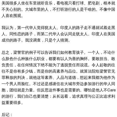
美国很多人坐在车里就听音乐，看电视只看打球、肥皂剧，根本就
不关心别的。大城市里的人，不打听游行的人是干啥的。不像中国
人喜欢围观。
我认为，第一代华人觉得犹太人、印度人的路子走不通就试着走黑
人、同性恋的路子，而第二代华人会认同走犹太人、印度人在美国
成功的路子。我没调查，只是个人猜测。
总之，梁警官的例子可以告诉我们如何教育孩子。一个人，不论什
么肤色什么种族什么职业，都要有以人为善的胸怀。要敢担当、敢
负责任，在任何情况下绝不能为了逃脱责任而说谎。令人起敬的往
往不是你有多少钱，而是你的高素养与品位。就算法院给梁警官无
罪释放的判决，就他这等素养、人品与道德，想起来我都为他作为
一个男人而脸红。不过还是感谢住在大城市旁边参加游行的华人同
胞，团结就是力量。但反思这件事也是需要的。哪怕是他人不Care
的游行，我们自己也要清楚：从长远看，追求真理与公正比追求利
益重要得多。
后记：