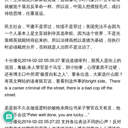
就被批个落后反革命一样。所以说，中国人想摆脱毛式，或曰
传统思维，任重道远。
民主社会，平庸不是罪过，怯懦不是罪过；美国宪法不会因为
一个人基本上是文盲就剥夺其选举权。因为这个世界，不是光
靠精英就能转得起来的。所以法律虽然以道德为基础，但执行
时必须截然分开，否则就是人治而不是法治了。
十分僵化2016-02-22 05:35:27 要说道德审判，那黑人是街上的
混混，毒贩;杀人警官是个马宝，胆小怕事，心理素质不过硬，
还有博主口中所谓“极度自私之人”。要各位选，大家选什么呢？
有英文网站的读者留言说，要看到这件事的bright side。There
is a career criminal off the street, there is a bad cop off the
street.
若是前不久在做巡逻时的被枪杀两位书呆子警官在天有灵，他
们会不会说“Peter well done, you are lucky…”
十分僵化2016-02-22 05:27:22 支持各位表达不同的心声！反对