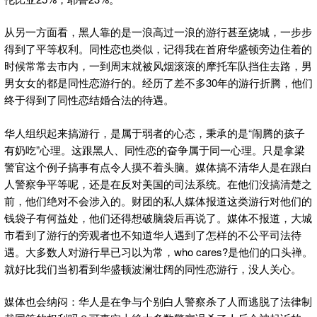
从另一方面看，黑人靠的是一浪高过一浪的游行甚至烧城，一步步
得到了平等权利。同性恋也类似，记得我在首府华盛顿旁边住着的
时候常常去市内，一到周末就被风烟滚滚的摩托车队挡住去路，男
男女女的都是同性恋游行的。经历了差不多30年的游行折腾，他们
终于得到了同性恋结婚合法的待遇。
华人组织起来搞游行，是属于弱者的心态，秉承的是“闹腾的孩子
有奶吃”心理。这跟黑人、同性恋的奋争属于同一心理。只是拿梁
警官这个例子搞事有点令人摸不着头脑。媒体搞不清华人是在跟白
人警察争平等呢，还是在反对美国的司法系统。在他们没搞清楚之
前，他们绝对不会涉入的。财团的私人媒体报道这类游行对他们的
钱袋子有何益处，他们还得想破脑袋后再说了。媒体不报道，大城
市看到了游行的旁观者也不知道华人遇到了怎样的不公平司法待
遇。大多数人对游行早已习以为常，who cares?是他们的口头禅。
就好比我们当初看到华盛顿波澜壮阔的同性恋游行，没人关心。
媒体也会纳闷：华人是在争与个别白人警察杀了人而逃脱了法律制