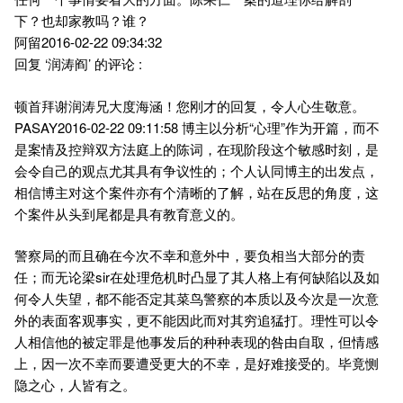
下？也却家教吗？谁？
阿留2016-02-22 09:34:32
回复 ‘润涛阎’ 的评论 :
顿首拜谢润涛兄大度海涵！您刚才的回复，令人心生敬意。
PASAY2016-02-22 09:11:58 博主以分析“心理”作为开篇，而不
是案情及控辩双方法庭上的陈词，在现阶段这个敏感时刻，是
会令自己的观点尤其具有争议性的；个人认同博主的出发点，
相信博主对这个案件亦有个清晰的了解，站在反思的角度，这
个案件从头到尾都是具有教育意义的。
警察局的而且确在今次不幸和意外中，要负相当大部分的责
任；而无论梁sir在处理危机时凸显了其人格上有何缺陷以及如
何令人失望，都不能否定其菜鸟警察的本质以及今次是一次意
外的表面客观事实，更不能因此而对其穷追猛打。理性可以令
人相信他的被定罪是他事发后的种种表现的咎由自取，但情感
上，因一次不幸而要遭受更大的不幸，是好难接受的。毕竟恻
隐之心，人皆有之。