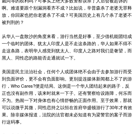
裁同等的权利吗？可事实上绝大多数警察误杀了人后会被起诉的
啊。难道要跟个别漏洞看齐不成？比如说，辛普森杀了老婆无罪释
放，你回家也把你老婆杀了不成？可美国历史上有几个杀了老婆不
被判刑的？
从华人一盘散沙的角度来看，游行当然是好事，至少借机能团结成
一个临时的团体。犹太人印度人是不走这条路的，华人如果不得不
走这条路，表明华人感觉到犹太人、印度人之路对我们是奢望，而
黑人、同性恋的路能否走通就试一下。
美国是民主法治社会，任何个人或团体绝不会由于去参加游行而受
到负面评价，更不会有负面影响。更别提连媒体新闻都上不了的游
行，Who Cares?便是结局。这倒是一个华人团结起来的路子，反
正也没有副作用，该来时就来一下子。还有警察给设路障，何乐而
不为。热闹一下对身体也有心情舒畅的正面作用。至于效果，那就
可以说微乎其微，同性恋持之以恒在首府华盛顿游行了30年才有效
果。除非媒体报道，法院的法官都未必知道有为梁警官的案子而游
行这码事。