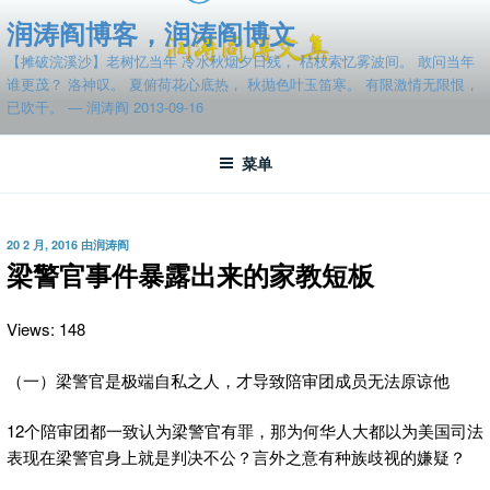
跳
润涛阎博客，润涛阎博文
至
【摊破浣溪沙】老树忆当年 冷水秋烟夕日残， 枯枝索忆雾波间。 敢问当年
内
谁更茂？ 洛神叹。 夏俯荷花心底热， 秋抛色叶玉笛寒。 有限激情无限恨，
容
已吹干。 — 润涛阎 2013-09-16
菜单
发
20 2 月, 2016
由
润涛阎
布
梁警官事件暴露出来的家教短板
于
Views: 148
（一）梁警官是极端自私之人，才导致陪审团成员无法原谅他
12个陪审团都一致认为梁警官有罪，那为何华人大都以为美国司法
表现在梁警官身上就是判决不公？言外之意有种族歧视的嫌疑？