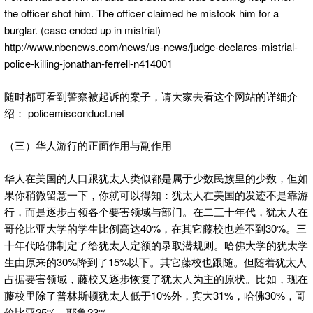
the officer shot him. The officer claimed he mistook him for a
burglar. (case ended up in mistrial)
http://www.nbcnews.com/news/us-news/judge-declares-mistrial-
police-killing-jonathan-ferrell-n414001
随时都可看到警察被起诉的案子，请大家去看这个网站的详细介
绍： policemisconduct.net
（三）华人游行的正面作用与副作用
华人在美国的人口跟犹太人类似都是属于少数民族里的少数，但如
果你稍微留意一下，你就可以得知：犹太人在美国的发迹不是靠游
行，而是逐步占领各个要害领域与部门。在二三十年代，犹太人在
哥伦比亚大学的学生比例高达40%，在其它藤校也差不到30%。三
十年代哈佛制定了给犹太人定额的录取潜规则。哈佛大学的犹太学
生由原来的30%降到了15%以下。其它藤校也跟随。但随着犹太人
占据要害领域，藤校又逐步恢复了犹太人为主的原状。比如，现在
藤校里除了普林斯顿犹太人低于10%外，宾大31%，哈佛30%，哥
伦比亚25%，耶鲁23%。