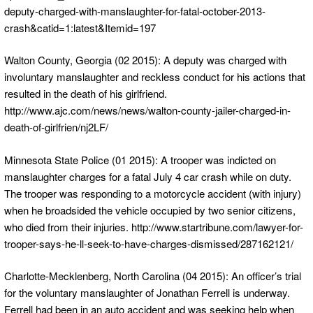
deputy-charged-with-manslaughter-for-fatal-october-2013-
crash&catid=1:latest&Itemid=197
Walton County, Georgia (02 2015): A deputy was charged with
involuntary manslaughter and reckless conduct for his actions that
resulted in the death of his girlfriend.
http://www.ajc.com/news/news/walton-county-jailer-charged-in-
death-of-girlfrien/nj2LF/
Minnesota State Police (01 2015): A trooper was indicted on
manslaughter charges for a fatal July 4 car crash while on duty.
The trooper was responding to a motorcycle accident (with injury)
when he broadsided the vehicle occupied by two senior citizens,
who died from their injuries. http://www.startribune.com/lawyer-for-
trooper-says-he-ll-seek-to-have-charges-dismissed/287162121/
Charlotte-Mecklenberg, North Carolina (04 2015): An officer’s trial
for the voluntary manslaughter of Jonathan Ferrell is underway.
Ferrell had been in an auto accident and was seeking help when