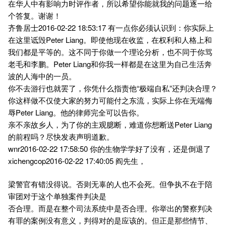
在华人中有影响力时评作者，所以希望你能就我的问题逐一给
个答复。谢谢！
齐鲁居士2016-02-22 18:53:17 有一点你必须认识到：你实际上
在这里诋毁Peter Liang。即使他现在收监，在权利和人格上和
我们都是平等的。这不同于你做一个理论分析，也不同于你骂
老毛和李鹏。Peter Liang和你我一样都是在这里为自己生活奔
波的人海中的一员。
你不去游行也就罢了，你凭什么指责他“极端自私”还判决合理？
你这样做不仅使大家的努力可能付之东流，实际上你在无端侮
辱Peter Liang。他的律师完全可以告你。
亲不亲故乡人，为了你的主观臆断，难道你想断送Peter Liang
的前程吗？尽快发表声明道歉。
wnr2016-02-22 17:58:50 你的生物学学好了没有，还是倒退了
xichengcop2016-02-22 17:40:05 阎先生，
梁警官有错没得说。否则无辜的人也不会死。但争执不在于陪
审团对于这个单独案件判决是
否合理。而是在整个司法系统中是否合理。你举出的警察判决
有罪的案例没有意义，判得对的是应该的。但正是那些情节、