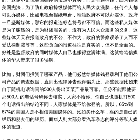
美国宪法，为了防止政府操纵媒体而给人民大众洗脑，任何个人都
可以办媒体，比如电视台报纸电台，唯独政府不可以办媒体。政府
一旦垄断媒体，那它的报道连标点符号都不可信。而这些私人媒体
是为了赚钱的，是为财团服务的，没有为人民大众服务的义务。这
些媒体天天在报道政府的不公、不作为，政府的警察误杀了人而不
受法律制裁等等，这些负面的报道往往是真实的，但不是全面的。
好处是监督政府的同时媒体人自己也赚得盆满钵满。这就给笃信媒
体的华人带来了很多误解。
比如，财团们投资了哪家产品，他们必然给媒体钱登载利于他们公
司产品的调查数据，直到出现律师告他诈骗为止。那些数据比如来
自于随机电话询问的500人得出某某产品最可靠。但你不能跟他要
那500人 的电话号码你去核实，人家不给你。你自己也随机打500
个电话得出的结论不同，人家媒体是不给你登的。所以，65%到
67%的美国人是不相信美国媒体的。比如买什么车，靠的是自己的
经历和朋友们的经历。而华人则大部分看汽车杂志的评分等私人媒
体的报道。