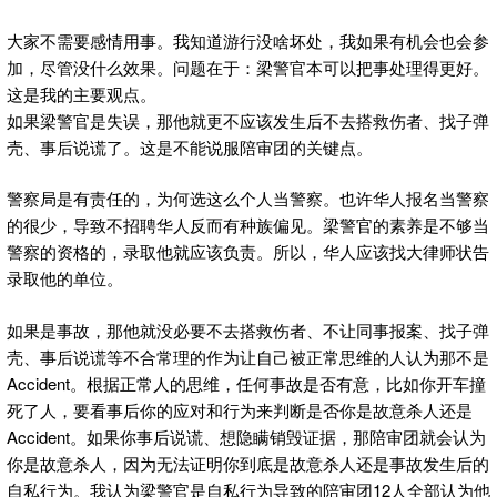
大家不需要感情用事。我知道游行没啥坏处，我如果有机会也会参
加，尽管没什么效果。问题在于：梁警官本可以把事处理得更好。
这是我的主要观点。
如果梁警官是失误，那他就更不应该发生后不去搭救伤者、找子弹
壳、事后说谎了。这是不能说服陪审团的关键点。
警察局是有责任的，为何选这么个人当警察。也许华人报名当警察
的很少，导致不招聘华人反而有种族偏见。梁警官的素养是不够当
警察的资格的，录取他就应该负责。所以，华人应该找大律师状告
录取他的单位。
如果是事故，那他就没必要不去搭救伤者、不让同事报案、找子弹
壳、事后说谎等不合常理的作为让自己被正常思维的人认为那不是
Accident。根据正常人的思维，任何事故是否有意，比如你开车撞
死了人，要看事后你的应对和行为来判断是否你是故意杀人还是
Accident。如果你事后说谎、想隐瞒销毁证据，那陪审团就会认为
你是故意杀人，因为无法证明你到底是故意杀人还是事故发生后的
自私行为。我认为梁警官是自私行为导致的陪审团12人全部认为他