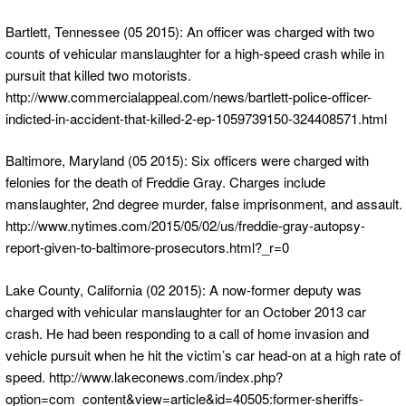
Bartlett, Tennessee (05 2015): An officer was charged with two
counts of vehicular manslaughter for a high-speed crash while in
pursuit that killed two motorists.
http://www.commercialappeal.com/news/bartlett-police-officer-
indicted-in-accident-that-killed-2-ep-1059739150-324408571.html
Baltimore, Maryland (05 2015): Six officers were charged with
felonies for the death of Freddie Gray. Charges include
manslaughter, 2nd degree murder, false imprisonment, and assault.
http://www.nytimes.com/2015/05/02/us/freddie-gray-autopsy-
report-given-to-baltimore-prosecutors.html?_r=0
Lake County, California (02 2015): A now-former deputy was
charged with vehicular manslaughter for an October 2013 car
crash. He had been responding to a call of home invasion and
vehicle pursuit when he hit the victim’s car head-on at a high rate of
speed. http://www.lakeconews.com/index.php?
option=com_content&view=article&id=40505:former-sheriffs-