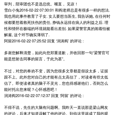
审判，陪审团也不是选总统。嘴直， 见谅！
雪白小兔2016-02-22 07:30:01 和阎老师总是有很多一样的想法.
我也用此事件教育了子女. 女儿要想当医生, 我告诉她, 在任何时
候都要想着救死扶伤的责任, 挣钱永远排在病人的利益之后. 理
性和情怀在极端的环境就能看出差别. 如果梁警官真的闹着怕被
解雇, 这个环节确实薄弱了.
阿留2016-02-22 07:25:52 回复 ‘润涛阎’ 的评论 :
多谢您解释清楚，如此向您郑重道歉，并收回那一句“梁警官可
能是想射击同事的留言，于此为甚”。
不过，对您的奉劝不变，因为您很多文章都是假设太多，证据
跟不上。此外您对自己的才能有点太高估了，对读者有些太低
估了。即使读者真的脑子不灵光，您也得感谢他们，否则怎么
能衬托出您来呢？心怀感恩吧！
润涛阎2016-02-22 07:12:37 回复 ‘阿留’ 的评论 :
不得不说，先生的大脑有问题啊。我昨天一直说那是梁山网友
的评论，后来才知道误解了他的评论。到你这里就成了我的观