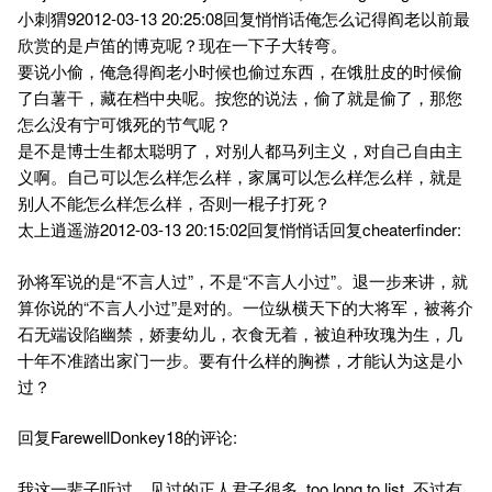
小刺猬92012-03-13 20:25:08回复悄悄话俺怎么记得阎老以前最
欣赏的是卢笛的博克呢？现在一下子大转弯。
要说小偷，俺急得阎老小时候也偷过东西，在饿肚皮的时候偷
了白薯干，藏在档中央呢。按您的说法，偷了就是偷了，那您
怎么没有宁可饿死的节气呢？
是不是博士生都太聪明了，对别人都马列主义，对自己自由主
义啊。自己可以怎么样怎么样，家属可以怎么样怎么样，就是
别人不能怎么样怎么样，否则一棍子打死？
太上逍遥游2012-03-13 20:15:02回复悄悄话回复cheaterfinder:
孙将军说的是“不言人过”，不是“不言人小过”。退一步来讲，就
算你说的“不言人小过”是对的。一位纵横天下的大将军，被蒋介
石无端设陷幽禁，娇妻幼儿，衣食无着，被迫种玫瑰为生，几
十年不准踏出家门一步。要有什么样的胸襟，才能认为这是小
过？
回复FarewellDonkey18的评论:
我这一辈子听过，见过的正人君子很多, too long to list, 不过有