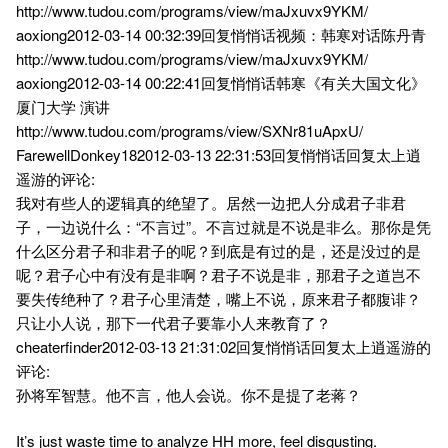
http://www.tudou.com/programs/view/maJxuvx9YKM/
aoxiong2012-03-14 00:32:39回复悄悄话视频：韩寒对话陈丹青
http://www.tudou.com/programs/view/maJxuvx9YKM/
aoxiong2012-03-14 00:22:41回复悄悄话韩寒《有关大国文化》
厦门大学 演讲
http://www.tudou.com/programs/view/SXNr81uApxU/
FarewellDonkey182012-03-13 22:31:53回复悄悄话回复太上逍
遥游的评论:
我对有些人的逻辑真的绝望了。居然一边把人分成君子非君
子，一边说什么：“不言过”。不言过就是不说是非么。那你是凭
什么区分君子和非君子的呢？到底是有过的是，还是没过的是
呢？君子心中有没有是非啊？君子不说是非，那君子之道岂不
要失传绝种了？君子心里清楚，嘴上不说，原来君子都腹诽？
只让小人说，那下一代君子要靠小人来教育了？
cheaterfinder2012-03-13 21:31:02回复悄悄话回复太上逍遥游的
评论:
孙将军智慧。他不言，他人会说。你不是提了老蒋？
It’s just waste time to analyze HH more, feel disgusting.