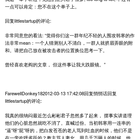
一点可以肯定：您不在这个单子上。
回复littlestartup的评论:
非常同意您的看法: “觉得你们这一群年纪不轻的人围攻韩寒的作
法非常mean：一个人猜测别人不清白，一群人就挤眉弄眼的附
和。请把自己放在被攻击者的位置换位思考一下。
曾经喜欢老阎的文章， 但这件事让我大跌眼镜。”
FarewellDonkey182012-03-13 17:42:08回复悄悄话回复
littlestartup的评论:
我真的很纳闷最近怎么彬彬君子忽然多了起来， 摆事实讲道理
他们的心脏忽然就吃不消了。直喊过份。当初韩寒用一连串的
“逼”呀“屁”呀的，把白发苍苍的老人骂到吐血的时候，他们不是
在一旁欢呼雀跃的？教主骂人妻女，用几千万砸人的时候，他