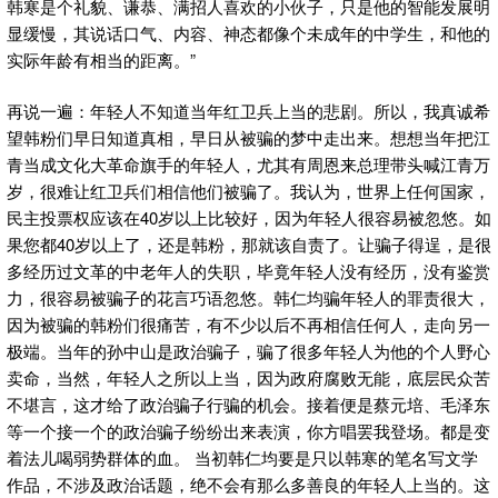
韩寒是个礼貌、谦恭、满招人喜欢的小伙子，只是他的智能发展明
显缓慢，其说话口气、内容、神态都像个未成年的中学生，和他的
实际年龄有相当的距离。”
再说一遍：年轻人不知道当年红卫兵上当的悲剧。所以，我真诚希
望韩粉们早日知道真相，早日从被骗的梦中走出来。想想当年把江
青当成文化大革命旗手的年轻人，尤其有周恩来总理带头喊江青万
岁，很难让红卫兵们相信他们被骗了。我认为，世界上任何国家，
民主投票权应该在40岁以上比较好，因为年轻人很容易被忽悠。如
果您都40岁以上了，还是韩粉，那就该自责了。让骗子得逞，是很
多经历过文革的中老年人的失职，毕竟年轻人没有经历，没有鉴赏
力，很容易被骗子的花言巧语忽悠。韩仁均骗年轻人的罪责很大，
因为被骗的韩粉们很痛苦，有不少以后不再相信任何人，走向另一
极端。当年的孙中山是政治骗子，骗了很多年轻人为他的个人野心
卖命，当然，年轻人之所以上当，因为政府腐败无能，底层民众苦
不堪言，这才给了政治骗子行骗的机会。接着便是蔡元培、毛泽东
等一个接一个的政治骗子纷纷出来表演，你方唱罢我登场。都是变
着法儿喝弱势群体的血。 当初韩仁均要是只以韩寒的笔名写文学
作品，不涉及政治话题，绝不会有那么多善良的年轻人上当的。这