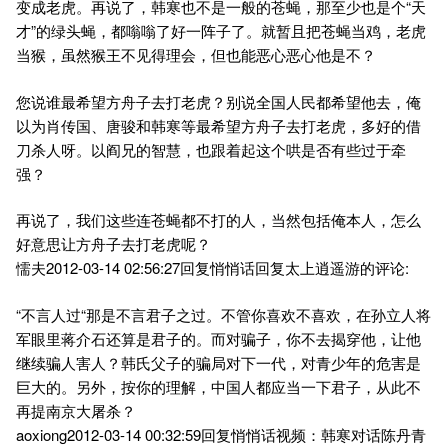
变成老虎。再说了，韩寒也不是一般的苍蝇，那至少也是个“天
才”的绿头蝇，都嗡嗡了好一阵子了。就暂且把苍蝇当鸡，老虎
当猴，虽然猴王不见得理会，但也能恶心恶心他是不？
您说谁最希望方舟子去打老虎？别说全国人民都希望他去，俺
以为肖传国、唐骏和韩寒等最希望方舟子去打老虎，多好的借
刀杀人呀。以阎兄的智慧，也跟着起这个哄是否有些过于牵
强？
再说了，我们这些连苍蝇都不打的人，当然包括俺本人，怎么
好意思让方舟子去打老虎呢？
懦夫2012-03-14 02:56:27回复悄悄话回复太上逍遥游的评论:
“不言人过“那是不言君子之过。不管你喜欢不喜欢，在孙立人将
军眼里蒋介石还算是君子的。而对骗子，你不去揭穿他，让他
继续骗人害人？韩氏父子的骗局对下一代，对青少年的危害是
巨大的。另外，按你的理解，中国人都应当一下君子，从此不
再提南京大屠杀？
aoxiong2012-03-14 00:32:59回复悄悄话视频：韩寒对话陈丹青