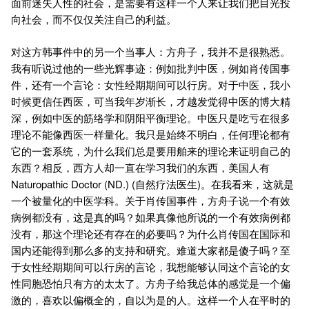
面前迷失人性的社会，是需要有这样一个人来让我们把目光投
向社会，而不仅仅关注自己的利益。
对这方韩事件中的另一个当事人：方舟子，我并不是很熟悉。
我有听说过他的一些光辉事迹：例如批判中医，例如肖传国事
件，还有一个言论：女性经期期间可以行房。对于中医，我小
时候更信任西医，可当我年岁渐长，才越发觉得中医的博大精
深，例如中医的筋络学和阴阳平衡理论。中医只是吃亏在很多
理论不能像西医一样量化。我只是始终不明白，任何理论都有
它的一套系统，为什么我们总是要用舶来的理论来证明自己的
东西？相反，西方人却一直在学习我们的东西，美国人有
Naturopathic Doctor (ND.) (自然疗法医生)。在我看来，这就是
一个被量化的中医学科。关于肖传国事件，方舟子说一个有效
病例都没有，这是真的吗？如果真像他所说的一个有效病例都
没有，那这个理论还有存在的必要吗？为什么肖传国在国际和
国内还能得到那么多的支持和研究。难道大家都是傻子吗？至
于女性经期期间可以行房的言论，我想能够认同这个言论的女
性同胞恐怕只有方的太太了。方舟子给我总体的感觉是一个偏
激的，喜欢以偏概全的，自以为是的人。这样一个人在平时的