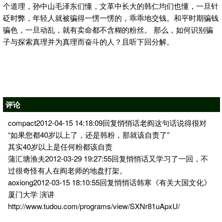
个道理，孙中山毛泽东们懂，文革中长大的韩仁均们也懂，一旦针
砭时弊，年轻人就被骗得一愣一愣的，乖乖地交钱。和平时期骗钱
骗色，一旦动乱，就有卖命都不含糊的粉丝。 那么，如何识别骗
子与探索真理并为真理而奋斗的人？且听下回分解。
评论
compact2012-04-15 14:18:09回复悄悄话老阎这句话说得很对
“如果您都40岁以上了，还是韩粉，那就该自责了”
其实40岁以上是任何粉都该自责
蒲汇塘渔夫2012-03-29 19:27:55回复悄悄话又学习了一回，不
过很奇怪有人在阎老师的地盘打架。
aoxiong2012-03-15 18:10:55回复悄悄话韩寒《有关大国文化》
厦门大学 演讲
http://www.tudou.com/programs/view/SXNr81uApxU/