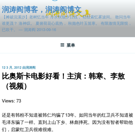
跳
润涛阎博客，润涛阎博文
至
【摊破浣溪沙】老树忆当年 冷水秋烟夕日残， 枯枝索忆雾波间。 敢问当年
内
谁更茂？ 洛神叹。 夏俯荷花心底热， 秋抛色叶玉笛寒。 有限激情无限恨，
容
已吹干。 — 润涛阎 2013-09-16
菜单
发
12 3 月, 2012
由
润涛阎
布
比奥斯卡电影好看！主演：韩寒、李敖
于
（视频）
Views: 73
还是有韩粉不知道被韩仁均骗了13年。如同当年的红卫兵不知道被
毛泽东骗了一样。直到上山下乡、林彪摔死。因为没有智者帮助他
们，启蒙红卫兵很难很难。