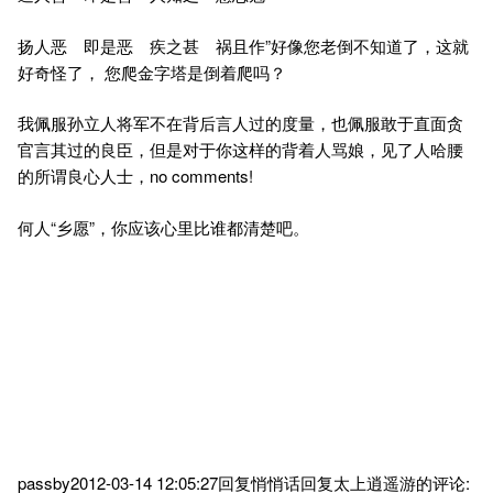
扬人恶 即是恶 疾之甚 祸且作”好像您老倒不知道了，这就
好奇怪了， 您爬金字塔是倒着爬吗？
我佩服孙立人将军不在背后言人过的度量，也佩服敢于直面贪
官言其过的良臣，但是对于你这样的背着人骂娘，见了人哈腰
的所谓良心人士，no comments!
何人“乡愿”，你应该心里比谁都清楚吧。
passby2012-03-14 12:05:27回复悄悄话回复太上逍遥游的评论: