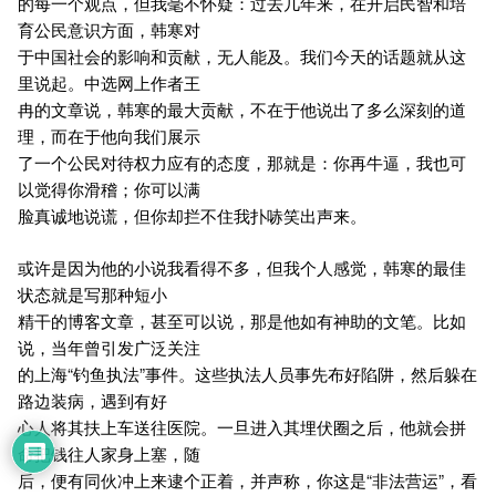
的每一个观点，但我毫不怀疑：过去几年来，在开启民智和培
育公民意识方面，韩寒对
于中国社会的影响和贡献，无人能及。我们今天的话题就从这
里说起。中选网上作者王
冉的文章说，韩寒的最大贡献，不在于他说出了多么深刻的道
理，而在于他向我们展示
了一个公民对待权力应有的态度，那就是：你再牛逼，我也可
以觉得你滑稽；你可以满
脸真诚地说谎，但你却拦不住我扑哧笑出声来。
或许是因为他的小说我看得不多，但我个人感觉，韩寒的最佳
状态就是写那种短小
精干的博客文章，甚至可以说，那是他如有神助的文笔。比如
说，当年曾引发广泛关注
的上海“钓鱼执法”事件。这些执法人员事先布好陷阱，然后躲在
路边装病，遇到有好
心人将其扶上车送往医院。一旦进入其埋伏圈之后，他就会拼
命把钱往人家身上塞，随
后，便有同伙冲上来逮个正着，并声称，你这是“非法营运”，看