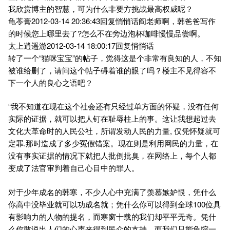
我欣赏博主的智慧，可为什么非要方挑战最高权威呢？
龟苓膏2012-03-14 20:36:43回复悄悄话阎老师啊，韩爸爸写作
的时候您上哪里去了?怎么不在旁边泡杯咖啡慢慢品尝啊。
太上逍遥游2012-03-14 18:00:17回复悄悄话
转了一个“猫咪宝宝”的帖子，觉得这是个非常有良知的人，不知
被谁给删了，请问这个帖子碍着谁的眼了吗？楼主不见得容不
下一个人的良心之语吧？
“我不知道在现在这个社会还有只经过单方面的怀疑，没有任何
实际的证据，就可以把人钉在耻辱柱上的事。这让我想起过去
文化大革命时的人民公社，所谓发动人民的力量, 仅凭怀疑就可
定罪.那时造成了多少冤假错案。现在则是利用网民的力量，在
没有事实证据的情况下就把人批倒批臭，在网络上，每个人都
变成了法官审判着自己心目中的罪人。
对于少年成名的韩寒，不少人心中充满了羡慕嫉妒恨，凭什么
你高中没毕业就可以功成名就；凭什么你可以得到全球100位具
有影响力的人物的提名，而寒窗十载的我们却平平无奇。凭什
么你敢说出人们的心声来得到民众的支持，而我们只能龟缩一