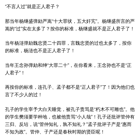
“不言人过”就是正人君子？
那当年杨继盛弹劾严嵩“十大罪状，五大奸宄”。杨继盛所言的严
嵩的“过”实在太多了？按你的标准，杨继盛就不是正人君子了！
当年杨涟弹劾魏忠贤二十四罪，言魏忠贤的过也太多了，按你
的标准，杨涟也不是正人君子了！
当年王念孙弹劾和绅“大罪二十”，在你看来，王念孙也不是“正
人君子”！
再按你的标准，连孔子、孟子都不是“正人君子”了！因为他们也
言了不少人的过！
孔子的学生宰予大白天睡觉，被孔子责骂是“朽木不可雕也”。他
的学生樊须要学种地，也被他责骂“小人哉”！孔子还批评管仲有
三归、反坫，说“管仲知礼，孰不知礼？”孟子批评子产是“惠而
不知为政”。管仲、子产还是春秋时期的贤臣呢！