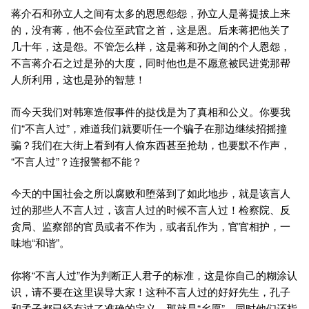
蒋介石和孙立人之间有太多的恩恩怨怨，孙立人是蒋提拔上来
的，没有蒋，他不会位至武官之首，这是恩。后来蒋把他关了
几十年，这是怨。不管怎么样，这是蒋和孙之间的个人恩怨，
不言蒋介石之过是孙的大度，同时他也是不愿意被民进党那帮
人所利用，这也是孙的智慧！
而今天我们对韩寒造假事件的挞伐是为了真相和公义。你要我
们“不言人过”，难道我们就要听任一个骗子在那边继续招摇撞
骗？我们在大街上看到有人偷东西甚至抢劫，也要默不作声，
“不言人过”？连报警都不能？
今天的中国社会之所以腐败和堕落到了如此地步，就是该言人
过的那些人不言人过，该言人过的时候不言人过！检察院、反
贪局、监察部的官员或者不作为，或者乱作为，官官相护，一
味地“和谐”。
你将“不言人过”作为判断正人君子的标准，这是你自己的糊涂认
识，请不要在这里误导大家！这种不言人过的好好先生，孔子
和孟子都已经有过了准确的定义，那就是“乡愿”。同时他们还指