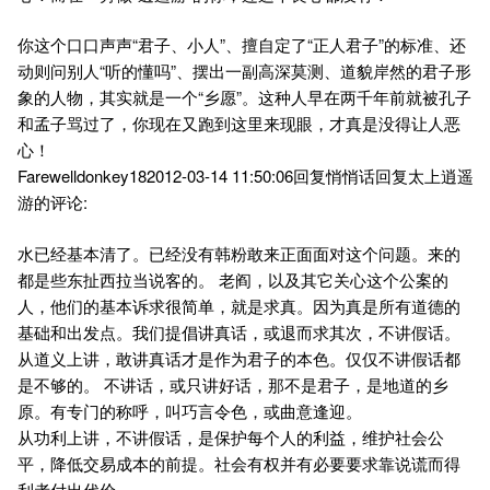
你这个口口声声“君子、小人”、擅自定了“正人君子”的标准、还
动则问别人“听的懂吗”、摆出一副高深莫测、道貌岸然的君子形
象的人物，其实就是一个“乡愿”。这种人早在两千年前就被孔子
和孟子骂过了，你现在又跑到这里来现眼，才真是没得让人恶
心！
Farewelldonkey182012-03-14 11:50:06回复悄悄话回复太上逍遥
游的评论:
水已经基本清了。已经没有韩粉敢来正面面对这个问题。来的
都是些东扯西拉当说客的。 老阎，以及其它关心这个公案的
人，他们的基本诉求很简单，就是求真。因为真是所有道德的
基础和出发点。我们提倡讲真话，或退而求其次，不讲假话。
从道义上讲，敢讲真话才是作为君子的本色。仅仅不讲假话都
是不够的。 不讲话，或只讲好话，那不是君子，是地道的乡
原。有专门的称呼，叫巧言令色，或曲意逢迎。
从功利上讲，不讲假话，是保护每个人的利益，维护社会公
平，降低交易成本的前提。社会有权并有必要要求靠说谎而得
利者付出代价。