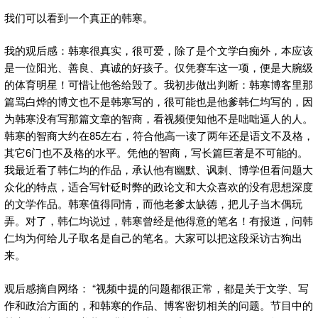
我们可以看到一个真正的韩寒。
我的观后感：韩寒很真实，很可爱，除了是个文学白痴外，本应该
是一位阳光、善良、真诚的好孩子。仅凭赛车这一项，便是大腕级
的体育明星！可惜让他爸给毁了。我初步做出判断：韩寒博客里那
篇骂白烨的博文也不是韩寒写的，很可能也是他爹韩仁均写的，因
为韩寒没有写那篇文章的智商，看视频便知他不是咄咄逼人的人。
韩寒的智商大约在85左右，符合他高一读了两年还是语文不及格，
其它6门也不及格的水平。凭他的智商，写长篇巨著是不可能的。
我最近看了韩仁均的作品，承认他有幽默、讽刺、博学但看问题大
众化的特点，适合写针砭时弊的政论文和大众喜欢的没有思想深度
的文学作品。韩寒值得同情，而他老爹太缺德，把儿子当木偶玩
弄。对了，韩仁均说过，韩寒曾经是他得意的笔名！有报道，问韩
仁均为何给儿子取名是自己的笔名。大家可以把这段采访古狗出
来。
观后感摘自网络： “视频中提的问题都很正常，都是关于文学、写
作和政治方面的，和韩寒的作品、博客密切相关的问题。节目中的