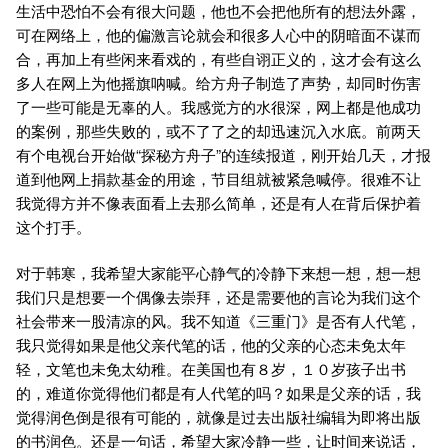
生活中恐怕不会有很大问题，他也不会把他所有的想法外露，
可在网络上，他的偏激言论就会和很多人心中的阴暗面不谋而
合，再加上有些闲来看戏的，有些自诩正义的，这才会有这么
多人在网上为他摇旗呐喊。给方舟子制造了声势，却同时伤害
了一些可能是无辜的人。我感觉方的水很深，网上都是他成功
的案例，那些失败的，或不了了之的却迅速沉入水底。前两天
有个电视台开始做“探秘方舟子”的连续报道，刚开始几天，才报
道到他网上捐款基金的用途，节目组就被紧急喊停。很难不让
我觉得方并不像表面看上去那么简单，还是有人在背后保护着
这个打手。
对于韩寒，我希望大家能平心静气的冷静下来想一想，想一想
我们只是想要一个偶像去崇拜，还是需要他的言论为我们这个
社会带来一股清凉的风。我不知道《三重门》是否有人代笔，
我只觉得如果是他父亲代笔的话，他的父亲的心态未免太年
轻，文笔也未免太幼稚。在美国也有８岁，１０岁孩子出书
的，难道你觉得他们都是有人代笔的吗？如果是父亲的话，我
觉得润色倒是很有可能的，就像是过去出版社编辑为即将出版
的书润色。还是一句话，希望大家冷静一些，让时间来说话，