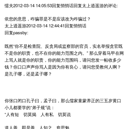
懦夫2012-03-14 14:05:53回复悄悄话回复太上逍遥游的评论:
依您的意思，咋骗罪是不是应该改为咋骗过？
太上逍遥游2012-03-14 12:44:41回复悄悄话
回复passby:
既然“你不是检查院、反贪局或监察部的官员，实名举报贪官既
不是你的职责，也不在你的能力范围之内。” 那么穿着马甲在网
上骂人就是你的职责，你的能力范围吗，请问您发一帖收多少
钱？你口口声声你骂人是因为你有良心，请问您受教何人啊？
是孔子哪，还是孟子哪？
你张口闭口孔子曰，孟子曰，那么儒家童蒙养正的三五岁黄口
小儿都要学的“弟子规”说：
“人有短 切莫揭 人有私 切莫说
道人善 即是善 人知之 愈思勉