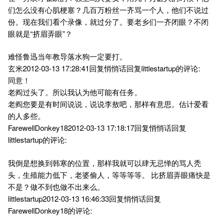
们怎么没有心肌梗塞？几百万粉丝一齐骂一个人，他们不说过
份。现在我们看个录像，就过分了。要老乡们一齐闭眼？不闭
眼就是“挤眉弄眼”？
难怪鲁迅当年教导落水狗一定要打。
玄米2012-03-13 17:28:41回复悄悄话回复littlestartup的评论:
同意！
老阎过头了。所以我认为他可能有任务。
老阎您要是有时间说说，说说李敖吧，那样有意思。估计爱看
的人多些。
FarewellDonkey182012-03-13 17:18:17回复悄悄话回复
littlestartup的评论:
我倒是想换到韩寒的位置，那样我就可以肆无忌惮的骂人秃
头，生殖能力低下，老婆偷人，等等等等。 比挤眉弄眼痛快是
不是？做不到也做不出来么。
littlestartup2012-03-13 16:46:33回复悄悄话回复
FarewellDonkey18的评论: