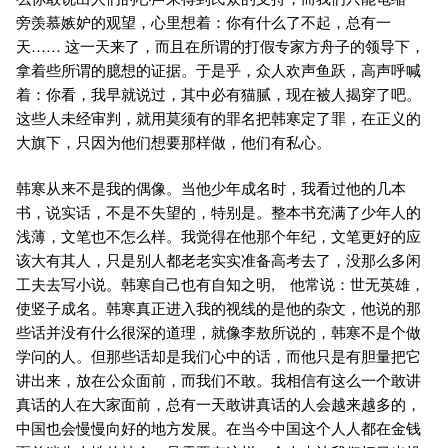
旁羡慕嫉妒的观望，心里想着：你有什么了不起，总有一
天…… 这一天来了，而且在所谓的打假专家方舟子的领导下，
拿着些所谓的臆想的证据。于是乎，众人欢声鱼跃，高声呼喊
着：你看，我早就说过，其中必有猫腻，现在被人揭穿了吧。
这些人未经审判，就用莫须有的罪名把韩寒定了罪，在正义的
大旗下，只因为他们想要那样做，他们有私心。
韩寒从来不是我的偶像。当他少年成名时，我看过他的几本
书，说实话，不是不失望的，特别是。整本书充满了少年人的
浅薄，文笔也不怎么样。我觉得在他那个年纪，文笔更好的应
该大有其人，只是别人都老老实实准备高考去了，没那么多闲
工夫去写小说。韩寒自己也有自知之明, 他常说：世无英雄，
使竖子成名。韩寒真正进入我的视线的是他的杂文，他说的那
些话并没有什么很深的道理，就像李敖所说的，韩寒不是个做
学问的人。但那些话却是我们心中的话，而他只是有胆量把它
讲出来，放在公众面前，而我们不敢。我相信有这么一个敢讲
真话的人在大家面前，总有一天敢讲真话的人会越来越多的，
中国也会慢慢向好的地方发展。在当今中国这个人人都在金钱