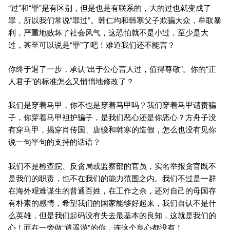
“过”和“罪”是有区别，但是也是有联系的，大的过也就变成了
罪，所以我们常说“罪过”。韩仁均和韩寒父子欺骗大众，牟取暴
利，严重地败坏了社会风气，这恐怕就不是小过，至少是大
过，甚至可以说是“罪”了吧！难道我们还不能言？
你终于退了一步，承认“出于公心言人过，值得尊敬”。你的“正
人君子”的标准怎么又悄悄地修改了？
我们是穿着马甲，你不也是穿着马甲吗？我们穿着马甲谴责骗
子，你穿着马甲袒护骗子，是我们恶心还是你恶心？方舟子没
有穿马甲，揭穿肖传国、唐骏和韩寒的造假，怎么也没有见你
说一句半句的支持的话语？
我们不是检查院、反贪局或监察部的官员，实名举报贪官既不
是我们的职责，也不在我们的能力范围之内。我们不过是一群
在海外艰难谋生的普通百姓，在工作之余，还对自己的母国存
有朴素的感情，希望我们的国家能够好起来，我们自认不是什
么英雄，但是我们起码没有失去最基本的良知，这就是我们的
心！而在一旁做“逍遥游”的你，连这个良心都没有！