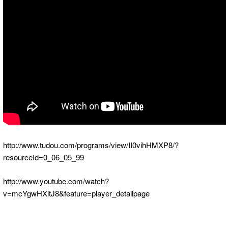
http://www.tudou.com/programs/view/II0vihHMXP8/?
resourceId=0_06_05_99
http://www.youtube.com/watch?
v=mcYgwHXitJ8&feature=player_detailpage