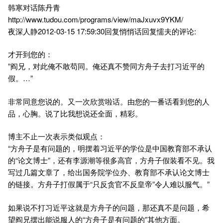
韩寒对话陈丹青
http://www.tudou.com/programs/view/maJxuvx9YKM/
夜深人静2012-03-15 17:59:30回复悄悄话回复懦夫的评论:
才开到您的：
”阎兄，对此俺不敢苟同。俺还真不赞同方舟子去打习近平的
假。…”
非常同意您说的。又一次欣赏啦话。由您的一番话看到您的人
品，心胸。说了比我想说还全面，精彩。
博主不止一次表示类似观点：
“方舟子是有问题的，明摆着习近平的学位是中国教育部不承认
的“论文博士”，还有李源潮等很多高官，方舟子假装看不见。我
写过几篇文章了，给出国务院学位办、教育部不承认论文博士
的链接。方舟子打假属于“只反贪官不反皇帝”令人难以服气。”
如果说不打习近平这就是方舟子的问题，那还真不是问题，希
望阎兄摆出能说服人的“方舟子是有问题的”其他方面。