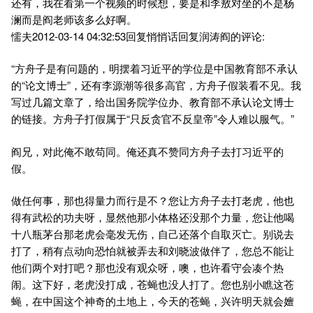
还有，我在看第一个视频的时候想，要是和李敖对坐的不是杨
澜而是阎老师该多么好啊。
懦夫2012-03-14 04:32:53回复悄悄话回复润涛阎的评论:
“方舟子是有问题的，明摆着习近平的学位是中国教育部不承认
的“论文博士”，还有李源潮等很多高官，方舟子假装看不见。我
写过几篇文章了，给出国务院学位办、教育部不承认论文博士
的链接。方舟子打假属于“只反贪官不反皇帝”令人难以服气。”
阎兄，对此俺不敢苟同。俺还真不赞同方舟子去打习近平的
假。
做任何事，那也得量力而行是不？您让方舟子去打老虎，他也
得有武松的功夫呀，显然他那小体格还没那个力量，您让他喝
十八瓶茅台那老虎会毫发无伤，自己还落个自取灭亡。别说去
打了，稍有点动向恐怕就被弄去和刘晓波做伴了，您总不能让
他们两个对打吧？那也没有观众呀，噢，也许看守会凑个热
闹。这下好，老虎没打成，苍蝇也没人打了。您也别小瞧这苍
蝇，在中国这个神奇的土地上，今天的苍蝇，兴许明天就会嬗