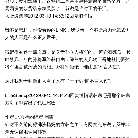
分段，就能拿钱了。这特约二字是不是特意留个后路？万一这
周西发的水货给东家丢脸了，就说是临时工的干活。
太上逍遥游2012-03-13 14:53:12回复悄悄话
我不是韩粉，也没看你的LINK，我认为一个不遗余力地诋毁别
人的人不是什么正人君子。
我记得看过一篇文章，是关于孙立人将军的。 蒋介石死后，被
幽禁几十年的孙将军终获自由，绿营的人几次三番地登门要孙
将军坦言被污蔑的真相。孙将军拒绝，理由是“不言人过”。
从此我对于判断正人君子又有了一个标准“不言人过”。
LittleStartup2012-03-13 14:44:48回复悄悄话韩寒还是那个韩寒
方舟子却露出了狐狸尾巴
作者 北京特约记者 周西
针对不久前闹得沸沸扬扬的方韩之争，有网友点评说，我并非
毫无保留地认同韩寒