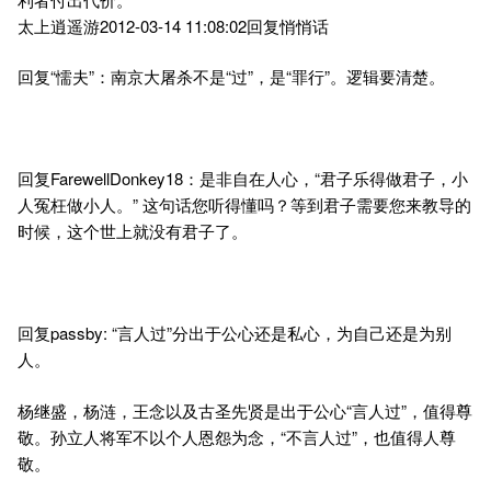
太上逍遥游2012-03-14 11:08:02回复悄悄话
回复“懦夫”：南京大屠杀不是“过”，是“罪行”。逻辑要清楚。
回复FarewellDonkey18：是非自在人心，“君子乐得做君子，小
人冤枉做小人。” 这句话您听得懂吗？等到君子需要您来教导的
时候，这个世上就没有君子了。
回复passby: “言人过”分出于公心还是私心，为自己还是为别
人。
杨继盛，杨涟，王念以及古圣先贤是出于公心“言人过”，值得尊
敬。孙立人将军不以个人恩怨为念，“不言人过”，也值得人尊
敬。