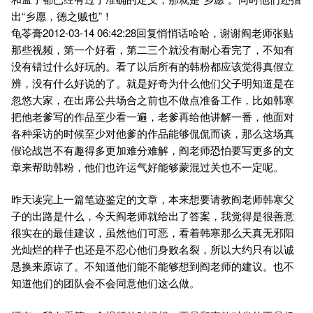
出“乡愿，德之贼也”！
龟苓膏2012-03-14 06:42:28回复悄悄话哈哈，谢谢阎老师张贴
那些视频，第一个好看，第二三个就没有耐心看完了，不知有
没有错过什么好玩的。看了以后所有的韩粉都应该觉得真假立
辨，没有什么好说的了。就是好奇为什么他们父子明知道是在
忽悠大家，在出席公共场合之前也不做点准备工作，比如韩寒
把他老爹写的作品至少看一遍，老爹再给他讲解一番，他面对
各种采访的时候至少对他爹的作品能够侃侃而谈，那么这场真
假论战岂不有趣得多更加难分难解，阎老师恐怕要写更多的文
章来帮助韩粉，他们也许运气好能够蒙混过关也不一定呢。
昨天读完上一篇笔迹鉴定的文章，本来想要请教阎老师韩寒父
子的出路是什么，今天阎老师就给出了答案，我觉得是很善意
很实在的最佳建议，虽然他们可恶，看着韩寒那么天真无邪阳
光灿烂的样子也还是不忍心他们身败名裂，所以大约只有以诚
恳换来原谅了。不知道他们能不能够想到阎老师的建议。也不
知道他们的团队会不会同意他们这么做。