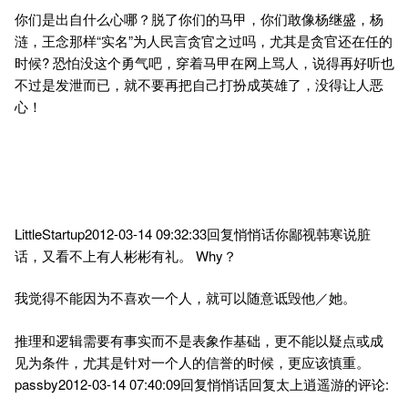
你们是出自什么心哪？脱了你们的马甲，你们敢像杨继盛，杨
涟，王念那样“实名”为人民言贪官之过吗，尤其是贪官还在任的
时候? 恐怕没这个勇气吧，穿着马甲在网上骂人，说得再好听也
不过是发泄而已，就不要再把自己打扮成英雄了，没得让人恶
心！
LittleStartup2012-03-14 09:32:33回复悄悄话你鄙视韩寒说脏
话，又看不上有人彬彬有礼。 Why？
我觉得不能因为不喜欢一个人，就可以随意诋毁他／她。
推理和逻辑需要有事实而不是表象作基础，更不能以疑点或成
见为条件，尤其是针对一个人的信誉的时候，更应该慎重。
passby2012-03-14 07:40:09回复悄悄话回复太上逍遥游的评论: