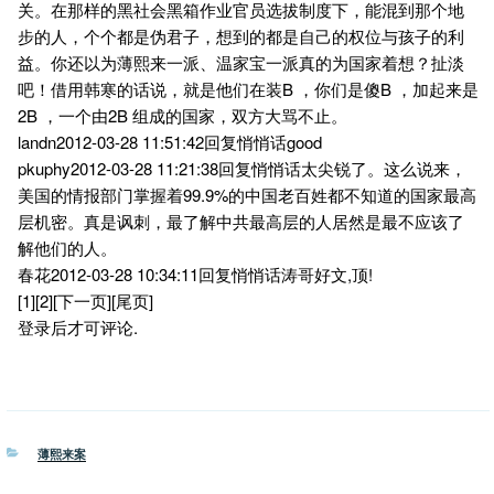
关。在那样的黑社会黑箱作业官员选拔制度下，能混到那个地
步的人，个个都是伪君子，想到的都是自己的权位与孩子的利
益。你还以为薄熙来一派、温家宝一派真的为国家着想？扯淡
吧！借用韩寒的话说，就是他们在装B ，你们是傻B ，加起来是
2B ，一个由2B 组成的国家，双方大骂不止。
landn2012-03-28 11:51:42回复悄悄话good
pkuphy2012-03-28 11:21:38回复悄悄话太尖锐了。这么说来，
美国的情报部门掌握着99.9%的中国老百姓都不知道的国家最高
层机密。真是讽刺，最了解中共最高层的人居然是最不应该了
解他们的人。
春花2012-03-28 10:34:11回复悄悄话涛哥好文,顶!
[1][2][下一页][尾页]
登录后才可评论.
分
薄熙来案
类