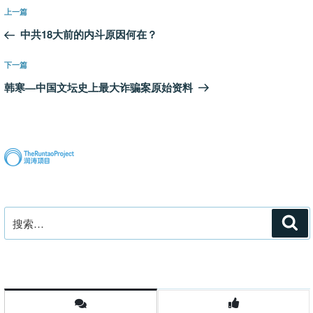
文
上
上一篇
章
一
中共18大前的内斗原因何在？
导
篇
航
文
下
下一篇
章
一
韩寒—中国文坛史上最大诈骗案原始资料
篇
文
章
搜
搜
索
索：