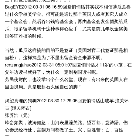
BugEYE2012-03-31 06:16:59回复悄悄话其实我不相信薄瓜瓜得
过什么学校奖学金。很可能是通过那个英国人或者其它人成立
一个基金会，然后谷出钱给基金会，再由基金会发金额奖给瓜
瓜。很多留学机构干这种事得心应手，尤其是前几年没金奖美
国签证难搞的时候。
当然，瓜瓜这样搞的目的不是签证（美国对官二代签证那是相
当松）。这样搞是为了不显出留金资金来源不明。
renzangjuhuo2012-03-31 05:01:07回复悄悄话才11岁的小孩，在
父年边读书就好了，为什么一定到别国读书呢。
劳民伤财的，也没学出个什么名堂。现在，有出来的英国人在
里面搅局。真是般起石头砸自己的脚！
渴望真理的狗狗2012-03-30 17:29:05回复悄悄话山坡羊·潼关怀
古 [潼关怀古]
张养浩（元）
峰峦如聚，波涛如怒，山河表里潼关路。望西都，意踌躇。伤
心秦汉经行处，宫阙万间都做了土。兴，百姓苦；亡，百姓