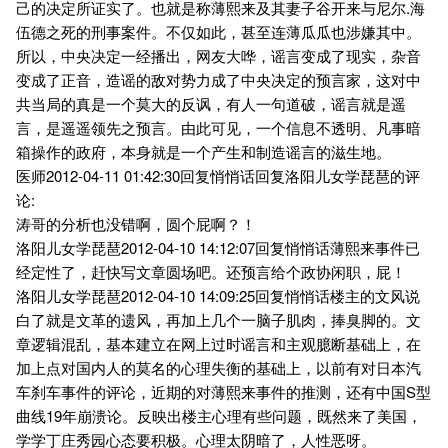
己的决定所证实了。也就是称薄熙来及其妻子谷开来与尼尔.海
伍德之死的刑事案件。不仅如此，甚至连薄瓜瓜也涉嫌其中。
所以，中央决定一经播出，网友大哗，谣言变成了现实，杂音
变成了正音，造谣的敌对势力成了中央决定的预言家，这对中
共当局的真是一个莫大的反讽，有人一句道破，谣言就是遥
言，是遥遥领先之预言。由此可见，一个信息不透明、凡事暗
箱操作的政府，本身就是一个产生和制造谣言的滋生地。
医师2012-04-11 01:42:30回复悄悄话回复洛阳儿女学琵琶的评
论:
涛哥的分析也没错啊，圆个屁啊？！
洛阳儿女学琵琶2012-04-10 14:12:07回复悄悄话薄熙来事件已
经定性了，赶快写文章圆场吧。还预言给个政协闲职，屁！
洛阳儿女学琵琶2012-04-10 14:09:25回复悄悄话楼主的文风说
白了就是文革的遗风，再加上几个一脑子肌肉，捧臭脚的。文
章逻辑混乱，基本建立在网上过时谣言和主观臆断基础上，在
加上点对国内人的莫名的心理失衡的基础上，以前有对日本汽
车刹车事件的评论，近期的对薄熙来事件的推测，还有中国S型
曲线19年崩溃论。反映出楼主心理有些问题，既然来了美国，
学学丁庄秀园心态要积极。心理太阴暗了，人性恶呀。