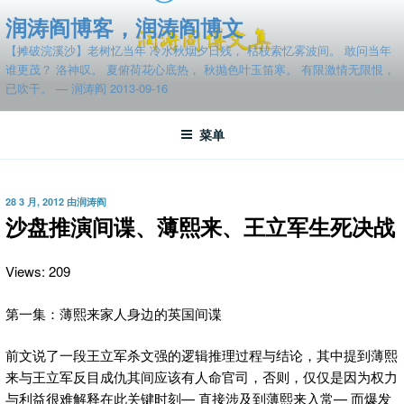
跳
润涛阎博客，润涛阎博文
至
【摊破浣溪沙】老树忆当年 冷水秋烟夕日残， 枯枝索忆雾波间。 敢问当年
内
谁更茂？ 洛神叹。 夏俯荷花心底热， 秋抛色叶玉笛寒。 有限激情无限恨，
容
已吹干。 — 润涛阎 2013-09-16
菜单
发
28 3 月, 2012
由
润涛阎
布
沙盘推演间谍、薄熙来、王立军生死决战
于
Views: 209
第一集：薄熙来家人身边的英国间谍
前文说了一段王立军杀文强的逻辑推理过程与结论，
其中提到薄熙
来与王立军反目成仇其间应该有人命官司，否则，仅仅是因为权力
与利益很难解释在此关键时刻— 直接涉及到薄熙来入常— 而爆发