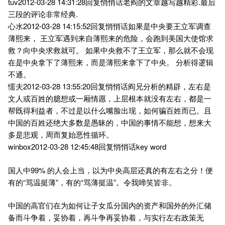
tuv2012-03-28 14:31:28回复悄悄话老阎的文章越写越精彩.最后
三段的评论非常经典.
心水2012-03-28 14:15:52回复悄悄话如果是中央要王立军调查
薄熙来， 王立军遇到来自薄熙来的危险，会跑到美国大使馆求
救？向中央求救就可。 如果中央救不了王立军，那么就不会现
在是中央拿下了薄熙来，而是薄熙来拿下了中央。 分析得逻辑
不通。
懦夫2012-03-28 13:55:20回复悄悄话阎兄分析的精辟，左右是
文人或百姓的臆想或一厢情愿，上层根本就没有左右，都是一
帮既得利益者，不过是以什么嘴脸出现，如何骗百姓而已。且
中国的百姓还绝大多数是愚昧的，中国的事情不能想，想来大
多是悲观，周而复始恶性循环。
winbox2012-03-28 12:45:48回复悄悄话key word
国人中99% 的人会上当，以为中央高层还真的有左右之分！便
有的“骂温挺薄”，有的“骂薄挺温”。令我啼笑皆非。
中国的高官们在为如何让子女瓜分国内的资产和国外的外汇储
备而斗争着，妥协着，再斗争再妥协着，与实行左右政策无