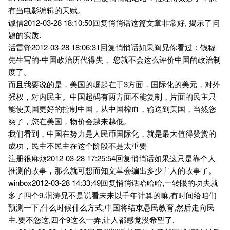
有当电影编辑的天赋。
诚信2012-03-28 18:10:50回复悄悄话这篇文章非常好, 揭示了问
题的实质.
活雷锋2012-03-28 18:06:31回复悄悄话如果阎兄你看过：钱穆
先生写的-中国政治历代得失， 您就不会这么评价中国的政治制
度了。
而且我要说的是，美国的崛起在于3方面，国际化的美元，对外
强权，对内民主。中国起码有两方面不能复制，片面的民主只
能使美国更好的控制中国，从中国榨血，输送到美国，当然您
爽了，您在美国，物价会越来越低。
我们看到，中国在努力是人民币国际化，就是最大值得赞赏的
成功，民主不民主在这个阶段不是太重要
注册很麻烦2012-03-28 17:25:54回复悄悄话如果这只是靠个人
推测的故事，那么就可想而知文革会编出多少害人的故事了。
winbox2012-03-28 14:33:49回复悄悄话哈哈哈,一转眼的功夫就
多了四个9.润涛兄不是说看未来以千年计算的嘛,有时间给咱们
预测一下,什么时候什么方式,中国将结束愚民教育,然后走向民
主.要不您这,四个9这么一弄,让人都感觉没希望了.