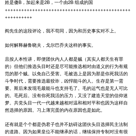
姓是傻B，加起来是2B，一个由2B 组成的国
++++++++++++++++++++++++++++++++++++++++++++++
++++++++++
阎先生的这段评论，我不苟同，因为和历史事实对不上。
如何解释赫鲁晓夫，戈尔巴乔夫这样的事实。
且按人本性讲，即便团伙内人人都是贼（其实人都天生有罪
的）但他们推选头目时还是尽可能推选相对由道义的行为有规
范的那个贼。以免自己受害。毛被选上是因为那是你死我活的
斗争时代，需要推选最狡诈，凶悍能斗的人。生存是第一需
要。斯后来发现毛最能斗也支持毛了。毛的运气也是无人可比
的。毛死后。没有你死我活的压力，又没了建造天堂的信仰迷
梦。共党头目一代一代越来越相对温和相对平和也因为这样自
然选择的原因。习上薄完蛋的内在原因也是如此。
还有就是个个都是伪君子也并不妨碍这团伙头目选择民主法制
的道路。因为如果皇位不能继承的话，继续保持专制对没有很