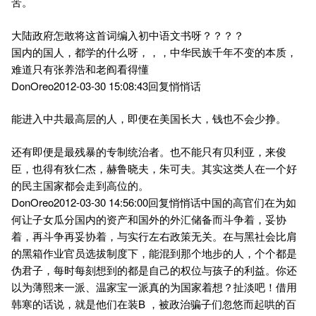
苦。
大陆政府怎敢将这首词编入初中语文书呀？？？？
国内的国人，都学的什么呀，，，中华民族千年不变的本质，
难道只有张养浩和老阎看得懂
DonOreo2012-03-30 15:08:43回复悄悄话
能进入中共最高层的人，即便在美国长大，钱也不会少挣。
还有即便是最残暴的专制统治者。也不能只有贝利亚，来俊
臣，也得有狄仁杰，赫鲁晓夫，朱可夫。其实这类人在一个好
的民主国家都会走到高位的。
DonOreo2012-03-30 14:56:00回复悄悄话中国的高官们在为如
何让子女瓜分国内的资产和国外的外汇储备而斗争着，妥协
着，再斗争再妥协着，与实行左右政策无关。在与黑社会比肩
的黑箱作业官员选拔制度下，能混到那个地步的人，个个都是
伪君子，每时每刻想到的都是自己的权位与孩子的利益。你还
以为薄熙来一派、温家宝一派真的为国家着想？扯淡吧！借用
韩寒的话说，就是他们在装B ，被政治骗子们忽悠而起哄的百