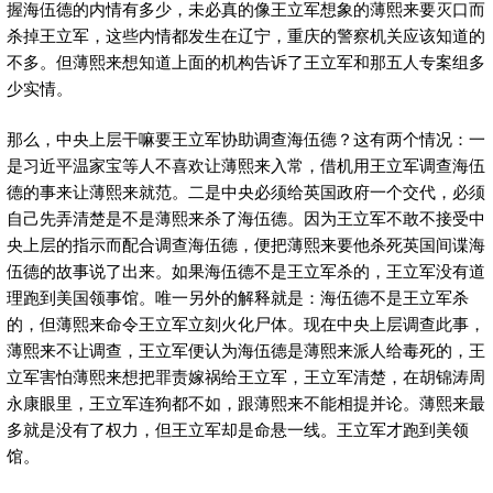
握海伍德的内情有多少，未必真的像王立军想象的薄熙来要灭口而
杀掉王立军，这些内情都发生在辽宁，重庆的警察机关应该知道的
不多。但薄熙来想知道上面的机构告诉了王立军和那五人专案组多
少实情。
那么，中央上层干嘛要王立军协助调查海伍德？这有两个情况：一
是习近平温家宝等人不喜欢让薄熙来入常，借机用王立军调查海伍
德的事来让薄熙来就范。二是中央必须给英国政府一个交代，必须
自己先弄清楚是不是薄熙来杀了海伍德。因为王立军不敢不接受中
央上层的指示而配合调查海伍德，便把薄熙来要他杀死英国间谍海
伍德的故事说了出来。如果海伍德不是王立军杀的，王立军没有道
理跑到美国领事馆。唯一另外的解释就是：海伍德不是王立军杀
的，但薄熙来命令王立军立刻火化尸体。现在中央上层调查此事，
薄熙来不让调查，王立军便认为海伍德是薄熙来派人给毒死的，王
立军害怕薄熙来想把罪责嫁祸给王立军，王立军清楚，在胡锦涛周
永康眼里，王立军连狗都不如，跟薄熙来不能相提并论。薄熙来最
多就是没有了权力，但王立军却是命悬一线。王立军才跑到美领
馆。