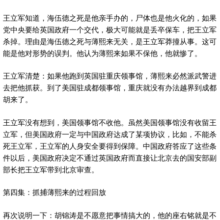
王立军知道，海伍德之死是他亲手办的，尸体也是他火化的，如果
党中央要给英国政府一个交代，极大可能就是丢卒保车，把王立军
杀掉。理由是海伍德之死与薄熙来无关，是王立军莽撞从事。这可
能是他对形势的误判。他认为薄熙来如果不保他，他就惨了。
王立军清楚：如果他跑到英国驻重庆领事馆，薄熙来必然派武警进
去把他抓获。到了美国驻成都领事馆，重庆就没有办法越界到成都
胡来了。
王立军没有想到，美国领事馆不收他。虽然美国领事馆没有收留王
立军，但美国政府一定与中国政府达成了某项协议，比如，不能杀
死王立军，王立军的人身安全要得到保障。中国政府答应了这些条
件以后，美国政府决定不通过英国政府而直接让北京去的国安部副
部长把王立军带到北京审查。
第四集：抓捕薄熙来的过程回放
再次说明一下：胡锦涛是不愿意把事情搞大的，他的座右铭就是不