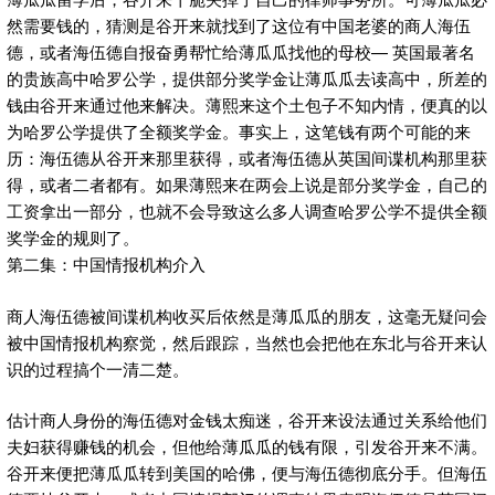
然需要钱的，猜测是谷开来就找到了这位有中国老婆的商人海伍
德，或者海伍德自报奋勇帮忙给薄瓜瓜找他的母校— 英国最著名
的贵族高中哈罗公学，提供部分奖学金让薄瓜瓜去读高中，所差的
钱由谷开来通过他来解决。薄熙来这个土包子不知内情，便真的以
为哈罗公学提供了全额奖学金。事实上，这笔钱有两个可能的来
历：海伍德从谷开来那里获得，或者海伍德从英国间谍机构那里获
得，或者二者都有。如果薄熙来在两会上说是部分奖学金，自己的
工资拿出一部分，也就不会导致这么多人调查哈罗公学不提供全额
奖学金的规则了。
第二集：中国情报机构介入
商人海伍德被间谍机构收买后依然是薄瓜瓜的朋友，这毫无疑问会
被中国情报机构察觉，然后跟踪，当然也会把他在东北与谷开来认
识的过程搞个一清二楚。
估计商人身份的海伍德对金钱太痴迷，谷开来设法通过关系给他们
夫妇获得赚钱的机会，但他给薄瓜瓜的钱有限，引发谷开来不满。
谷开来便把薄瓜瓜转到美国的哈佛，便与海伍德彻底分手。但海伍