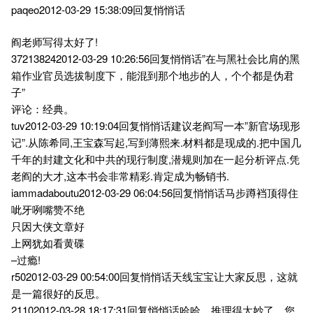
paqeo2012-03-29 15:38:09回复悄悄话
阎老师写得太好了!
372138242012-03-29 10:26:56回复悄悄话”在与黑社会比肩的黑
箱作业官员选拔制度下，能混到那个地步的人，个个都是伪君
子”
评论：经典。
tuv2012-03-29 10:19:04回复悄悄话建议老阎写一本”新官场现形
记”.从陈希同,王宝森写起,写到薄熙来.材料都是现成的.把中国几
千年的封建文化和中共的现行制度,潜规则加在一起分析评点.凭
老阎的大才,这本书会非常精彩.肯定成为畅销书.
iammadaboutu2012-03-29 06:04:56回复悄悄话马步蹲裆顶得住
呲牙咧嘴赞不绝
只因大侠文章好
上网犹如看黄碟
–过瘾!
r502012-03-29 00:54:00回复悄悄话天线宝宝让大家反思，这就
是一篇很好的反思。
21102012-03-28 18:17:31回复悄悄话哈哈，推理得太妙了，您