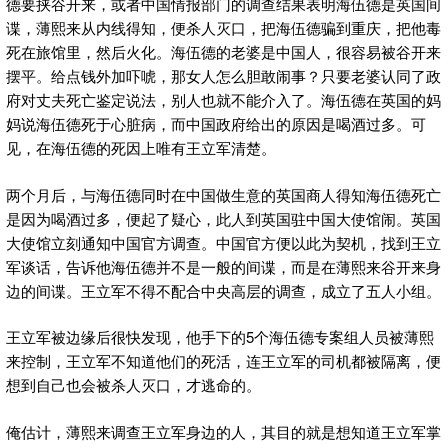
德要挟谷开来，或者中国情报部门的调查结果表明海伍德是英国间
谍，薄熙来从内线得知，便杀人灭口，把海伍德骗到重庆，把他毒
死在旅馆里，然后火化。海伍德的老婆是中国人，很容易被谷开来
摆平。给点钱外加吓唬，那女人怎么胆敢闹事？只要老婆认同了政
府对丈夫死亡鉴定说法，别人也就不能介入了。海伍德在英国的妈
妈说海伍德死于心脏病，而中国政府给出的原因是喝酒过多。可
见，在海伍德的死因上唯有王立军清楚。
两个月后，与海伍德同时在中国做生意的英国商人得知海伍德死亡
是因为喝酒过多，便起了疑心，此人到英国驻中国大使馆闹。英国
大使馆立刻通知中国官方调查。中国官方便以此为契机，找到王立
军谈话，告诉他海伍德并不是一般的间谍，而是在薄熙来谷开来身
边的间谍。王立军不得不配合中央高层的调查，成立了五人小组。
王立军被边缘后很快发现，他手下的5个海伍德专案组人员被薄熙
来控制，王立军不知道他们的死活，连王立军的司机都被隔离，便
想到自己也会被杀人灭口，才逃命的。
俺估计，薄熙来调查王立军身边的人，其目的就是想知道王立军掌