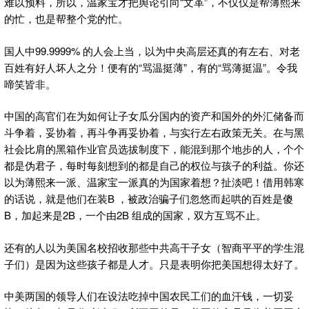
难以预料，所以，温家宝才把舆论引向“文革”，不仅仅是帮薄熙来
的忙，也是帮整个党的忙。
国人中99.9999% 的人会上当，以为中央高层还真的有左右、对老
百姓有好人坏人之分！便有的“骂温挺薄”，有的“骂薄挺温”。令我
啼笑皆非。
中国的高官们在为如何让子女瓜分国内的资产和国外的外汇储备而
斗争着，妥协着，再斗争再妥协着，与实行左右政策无关。在与黑
社会比肩的黑箱作业官员选拔制度下，能混到那个地步的人，个个
都是伪君子，每时每刻想到的都是自己的权位与孩子的利益。你还
以为薄熙来一派、温家宝一派真的为国家着想？扯淡吧！借用韩寒
的话说，就是他们在装B ，被政治骗子们忽悠而起哄的百姓是傻
B，加起来是2B，一个由2B 组成的国家，双方互骂不止。
还有的人以为美国名校招收那些中共高干子女（智商平平的学生混
子们）是因为这些孩子都是人才。只是表明你把美国想得太好了。
中美两国的领导人们在设法吃掉中国农民工们的血汗钱，一切妥