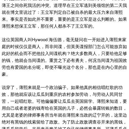
薄王之间你死我活的冲突。道理早在王立军逃到美领馆的第二天我
就在博文里说过了：王立军判定自己被自杀的最大压力来自薄熙
来。事实是否如此并不重要，重要的是王立军是这么判断的。如果
薄熙来想保王立军，那任何人都杀不了王立军的。
这位英国商人叫Hywood 海伍德，毫无疑问在一开始进入薄熙来家
庭的时候仅仅是商人，而非间谍，但英美谍报部门怎么可能放弃如
此好的机会而不把他拉入间谍机构？绝大多数商人，只要给他足够
的钱，他就会当间谍的。重赏之下必有勇夫，何况当间谍为祖国效
劳也有爱国的名分呢，即使不曝光这个名分，那也是在内心里的自
豪。
说穿了，薄熙来就是一个政治骗子。如果他真的相信唱红歌的功
效，那他就应该让瓜瓜到重庆的农村参加劳动，与劳动人民同甘
苦，一起唱红歌。可他偏偏要让瓜瓜去英国留学。薄熙来知道，要
用自己或者老婆的钱寄给在英国的儿子，必然会暴露转账的数目，
尤其是老婆的律师事务所当年就在薄熙来当政的辽宁开的，这里边
绝对有黑钱的线索留给了政敌。为了防止政敌调查谷开来的黑钱，
薄瓜瓜留学后，谷开来干脆关掉了自己的律师事务所。可薄瓜瓜必