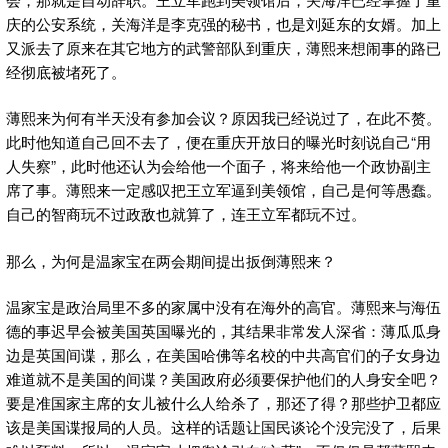
庆的公安系统，关海洋是李克强的秘书，也是刘延东的女婿。加上
又派去了原来在其它地方的武警部队到重庆，薄熙来想闹事的路已
经彻底被堵死了。
薄熙来为何有半天没有参加会议？原因我已经说过了，在此不赘。
此时他知道自己回不去了，便在重庆开放日的曝光时刻说自己“用
人失察”，此时他还认为会给他一个面子，将来给他一个政协副主
席了事。薄熙来一定感叹把王立军逼到美领馆，自己是何等愚蠢。
自己的智商玩不过政敌也就算了，连王立军都玩不过。
那么，为何是温家宝在两会期间提出扳倒薄熙来？
温家宝是政治局里不多的家属中没有在海外的高官。薄熙来与海伍
德的事迟早会被美国英国曝光的，其结果非常发人深省：薄瓜瓜身
边是英国间谍，那么，在美国哈佛等名校的中共高官们的子女身边
难道就不是美国的间谍？美国政府必须要保护他们的人身安全吧？
要是准国家主席的女儿被什么人给杀了，那还了得？那些护卫都应
该是美国谍报局的人员。这样的话题让国民谈论个没完没了，后果