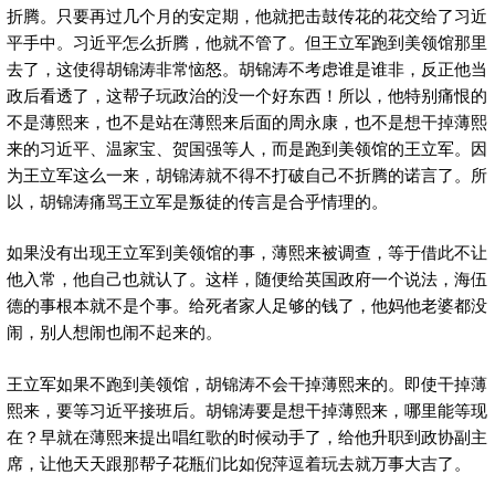
折腾。只要再过几个月的安定期，他就把击鼓传花的花交给了习近
平手中。习近平怎么折腾，他就不管了。但王立军跑到美领馆那里
去了，这使得胡锦涛非常恼怒。胡锦涛不考虑谁是谁非，反正他当
政后看透了，这帮子玩政治的没一个好东西！所以，他特别痛恨的
不是薄熙来，也不是站在薄熙来后面的周永康，也不是想干掉薄熙
来的习近平、温家宝、贺国强等人，而是跑到美领馆的王立军。因
为王立军这么一来，胡锦涛就不得不打破自己不折腾的诺言了。所
以，胡锦涛痛骂王立军是叛徒的传言是合乎情理的。
如果没有出现王立军到美领馆的事，薄熙来被调查，等于借此不让
他入常，他自己也就认了。这样，随便给英国政府一个说法，海伍
德的事根本就不是个事。给死者家人足够的钱了，他妈他老婆都没
闹，别人想闹也闹不起来的。
王立军如果不跑到美领馆，胡锦涛不会干掉薄熙来的。即使干掉薄
熙来，要等习近平接班后。胡锦涛要是想干掉薄熙来，哪里能等现
在？早就在薄熙来提出唱红歌的时候动手了，给他升职到政协副主
席，让他天天跟那帮子花瓶们比如倪萍逗着玩去就万事大吉了。