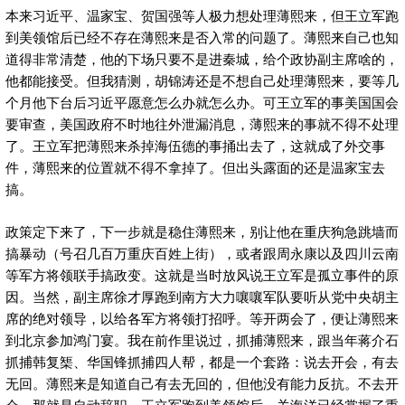
本来习近平、温家宝、贺国强等人极力想处理薄熙来，但王立军跑
到美领馆后已经不存在薄熙来是否入常的问题了。薄熙来自己也知
道得非常清楚，他的下场只要不是进秦城，给个政协副主席啥的，
他都能接受。但我猜测，胡锦涛还是不想自己处理薄熙来，要等几
个月他下台后习近平愿意怎么办就怎么办。可王立军的事美国国会
要审查，美国政府不时地往外泄漏消息，薄熙来的事就不得不处理
了。王立军把薄熙来杀掉海伍德的事捅出去了，这就成了外交事
件，薄熙来的位置就不得不拿掉了。但出头露面的还是温家宝去
搞。
政策定下来了，下一步就是稳住薄熙来，别让他在重庆狗急跳墙而
搞暴动（号召几百万重庆百姓上街），或者跟周永康以及四川云南
等军方将领联手搞政变。这就是当时放风说王立军是孤立事件的原
因。当然，副主席徐才厚跑到南方大力嚷嚷军队要听从党中央胡主
席的绝对领导，以给各军方将领打招呼。等开两会了，便让薄熙来
到北京参加鸿门宴。我在前作里说过，抓捕薄熙来，跟当年蒋介石
抓捕韩复榘、华国锋抓捕四人帮，都是一个套路：说去开会，有去
无回。薄熙来是知道自己有去无回的，但他没有能力反抗。不去开
会，那就是自动辞职。王立军跑到美领馆后，关海洋已经掌握了重