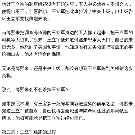
估计王立军的调查组还没有开始调查，五人中必然有人不想介入，
便提出不干，宁愿辞职。王立军把此事告诉了中央上级，但上级告
诉王立军要找薄熙来谈。
当薄熙来把调查海伍德的王立军身边的五人抓了起来，把王立军的
司机等人也抓了起来，王立军便知道薄熙来想杀人灭口，自己的来
日无多。他想到了美国领事馆，他知道唯有去美领馆把薄熙来的事
给捅出去，他才有活命的保障。
无论是薄熙来，还是中央上级，都没有想到王立军跑到美领馆这步
高棋。
那么，薄熙来会不会杀掉王立军？
如果按照常理，有王宝森一死陈希同就进监狱的前车之鉴，薄熙来
知道王立军被自杀，自己也得去秦城当年陈希同住过的那间狱室。
所以，他极可能就是把王立军边缘化而已。
第三集：王立军逃跑的过程