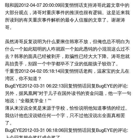
颐和园2012-04-07 20:00:09回复悄悄话支持涛哥此篇文章中的
大部分观点，涛哥对重庆事件的推演也很有逻辑。这是近来我
所读到的有关重庆事件解析的最令人信服的文章了。谢谢涛
哥。
虽然涛哥反复说明为什么要揪住韩寒不放，但俺也总不明白为
什么一个如此聪明的人咋就跟一个如此愚钝的小混混这么过不
去？韩寒的面具已经被剥开，欺骗性已经大大下降。涛哥您就
高抬贵手，别跟一个中学都毕不了业的低能孩子较劲了。
千重雪2012-04-02 05:18:14回复悄悄话老阎，温家宝的女儿在
湾区，你不知道？
BugEYE2012-03-31 06:22:13回复悄悄话回复BugEYE的评论:
另外，据凤凰网”对于儿子在国外读书的资金问题，他一字一句
地说：“全额奖学金！”“
薄从来没说全奖是来源于学校，恰恰说明他知道事情的经过。
我估计他也没说错任何一个字，只不过他没说出全面真相罢
了。
BugEYE2012-03-31 06:18:06回复悄悄话回复BugEYE的评论:
上个回复把全奖打成金奖了。。。