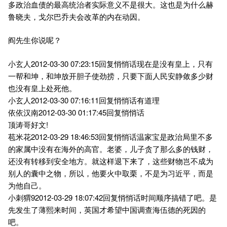
多政治血债的最高统治者实际意义不是很大。这也是为什么赫
鲁晓夫，戈尔巴乔夫会改革的内在动因。
阎先生你说呢？
小玄人2012-03-30 07:23:15回复悄悄话现在是没有皇上，只有
一帮和坤，和坤放开胆子使劲捞，只要下面人民安静敛多少财
也没有皇上处死他。
小玄人2012-03-30 07:16:11回复悄悄话有道理
依依汉南2012-03-30 01:17:45回复悄悄话
顶涛哥好文!
苞米花2012-03-29 18:46:53回复悄悄话温家宝是政治局里不多
的家属中没有在海外的高官。老婆，儿子贪了那么多的钱财，
还没有转移到安全地方。就这样退下来了，这些财物岂不成为
别人的囊中之物，所以，他要火中取栗，不是为习近平，而是
为他自己。
小刺猬92012-03-29 18:07:42回复悄悄话时间顺序搞错了吧。是
先发生了薄熙来时间，英国才希望中国调查海伍德的死因的
吧。