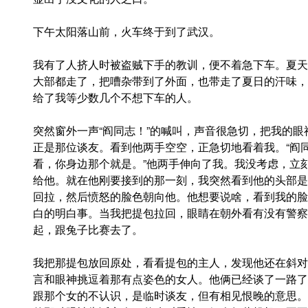
下午太阳落山前，火车终于到了武汉。
我有了人挤人时被盗贼下手的教训，便不着急下车。夏天
大部都走了，把嘈杂带到了外面，也带走了夏日的汗味，
给了我等少数几个不想下车的人。
突然窗外一声“阎同志！”的喊叫，声音很急切，把我的
正是那位谈友。看到他两手空空，正急切地看着我。“阎
看，你身边那个就是。”他两手伸向了我。我没考虑，立
给他。就在他刚要接到的那一刻，我突然看到他的头部是
回拉，然后愤怒的脸色朝向他。他想要说啥，看到我的脸
白的明白事。当我把提包拉回，眼睛在朝外看有没有警察
起，跟兔子比赛去了。
我把那提包放回原处，看看提包的主人，发现他还在斜对
言和眼神挑逗着那有点姿色的女人。他俩已经谈了一路了
跟那个女的不认识，是临时谈友，但有相见恨晚的意思。