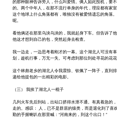
的那种眼神告诉旁人，什么叫爱情。俩人如此投机，要不
的。两个中年人，在那不流行单身的年代，理应都有家室
这个地球上什么角落都有，唯独没有被爱情遗忘的角落。
呢。
看他俩还在那里乌泱乌泱的，我就起身下车。但告诉了他
他这才想到自己的包，突然起身去检查。
我一边走，一边思考着刚才的一幕。这个湖北人可没有辜
划，趁机行事，万无一失。可考虑到那位到处寻花的花花
这个林彪老乡的湖北人令我震惊、钦佩了一阵子，直到排
递给他提包的一出精彩的电影。
（三） 我挨了湖北人一棍子
几列火车先后到站，出站口挤得水泄不通。有真着急的，
走的。感叹： 人，已不是群居的猿类，而是退化到了喜
勤的手握喇叭在那里喊：“河南来的，到这个出口！”