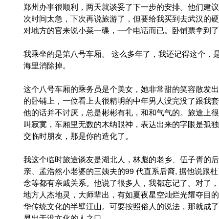
郑州办事很顺利，两天就谈妥了下一步的安排。他们建议
次时间太急，下次再说旅游了，但要给我买到去武汉的硬
对地方的官来说小菜一碟，一个电话而已。卧铺票拿到了
我乘坐的是第八号车厢。 这么多年了，我还记得这个，
海里消除掉。
这个八号车厢的乘务员是个美女，她非常甜的笑容散发出
的卧铺上，一位看上去很精明的中年男人没完没了跟我套
他的话并不讨厌，总是彬彬有礼，和和气气的。旅途上很
叫寂寞，车厢里无数的木纳眼神，表达出来的字眼是孤独
交临时朋友，那是你的造化了。
我这个临时旅途谈友是湖北人，林彪的老乡、伍子胥的后人
亲、孟浩然小老婆的三姨夫的99 代直系后裔, 据他说
念等都有亲戚关系。他说了很多人，我都忘记了。对了，
地方人杰地灵，大师辈出，有如夏夜星空灿烂光耀夺目的
华传统文化的半壁江山。可要按照俗人的说法，那就成了
显出于没文化的人之口。