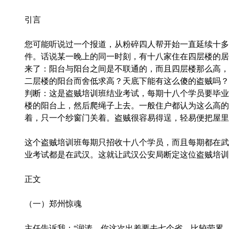
引言
您可能听说过一个报道，从粉碎四人帮开始一直延续十多
件。话说某一晚上的同一时刻，有十八家住在四层楼的居
来了：阳台与阳台之间是不联通的，而且四层楼那么高，
二层楼的阳台而舍低求高？天底下能有这么傻的盗贼吗？
判断：这是盗贼培训班结业考试，每期十八个学员要毕业
楼的阳台上，然后爬绳子上去。一般住户都认为这么高的
着，只一个纱窗门关着。盗贼很容易得逞，轻易便把屋里
这个盗贼培训班每期只招收十八个学员，而且每期都在武
业考试都是在武汉。这就让武汉公安局断定这位盗贼培训
正文
（一）郑州惊魂
主任告诉我：“润涛，你这次出差要去七个省，比较劳累