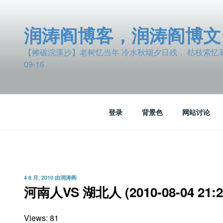
跳
至
润涛阎博客，润涛阎博文
内
容
【摊破浣溪沙】老树忆当年 冷水秋烟夕日残， 枯枝索忆雾波
09-16
登录
背景色
网站讨论
发
4 8 月, 2010
由
润涛阎
布
河南人VS 湖北人 (2010-08-04 21:2
于
Views: 81