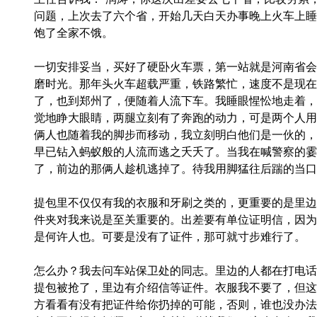
问题，上次去了六个省，开始几天白天办事晚上火车上睡
饱了全家不饿。
一切安排妥当，买好了硬卧火车票，第一站就是河南省会
磨时光。那年头火车超载严重，铁路繁忙，速度不是现在
了，也到郑州了，便随着人流下车。我睡眼惺忪地走着，
觉地睁大眼睛，两腿立刻有了奔跑的动力，可是两个人用
俩人也随着我的脚步而移动，我立刻明白他们是一伙的，
早已钻入蚂蚁般的人流而逃之夭夭了。当我在喊警察的霎
了，前边的那俩人趁机逃掉了。待我用脚猛往后踹的当口
提包里不仅仅有我的衣服和牙刷之类的，更重要的是里边
件夹对我来说是至关重要的。出差要有单位证明信，因为
是何许人也。可要是没有了证件，那可就寸步难行了。
怎么办？我去问车站保卫处的同志。里边的人都在打电话
提包被抢了，里边有介绍信等证件。衣服我不要了，但这
方看看有没有把证件给你扔掉的可能，否则，谁也没办法