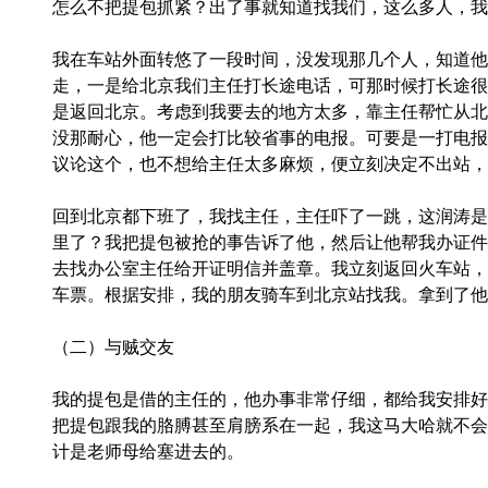
怎么不把提包抓紧？出了事就知道找我们，这么多人，我
我在车站外面转悠了一段时间，没发现那几个人，知道他
走，一是给北京我们主任打长途电话，可那时候打长途很
是返回北京。考虑到我要去的地方太多，靠主任帮忙从北
没那耐心，他一定会打比较省事的电报。可要是一打电报
议论这个，也不想给主任太多麻烦，便立刻决定不出站，
回到北京都下班了，我找主任，主任吓了一跳，这润涛是
里了？我把提包被抢的事告诉了他，然后让他帮我办证件
去找办公室主任给开证明信并盖章。我立刻返回火车站，
车票。根据安排，我的朋友骑车到北京站找我。拿到了他
（二）与贼交友
我的提包是借的主任的，他办事非常仔细，都给我安排好
把提包跟我的胳膊甚至肩膀系在一起，我这马大哈就不会
计是老师母给塞进去的。