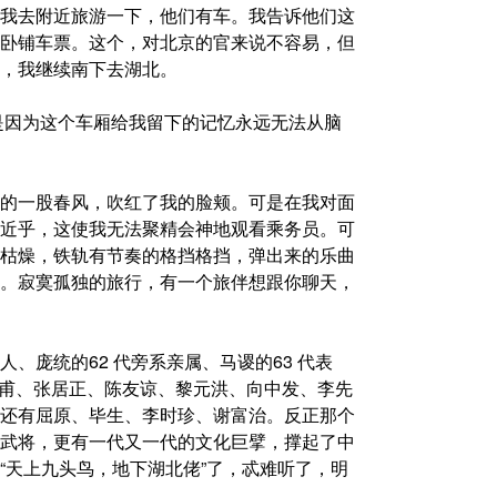
我去附近旅游一下，他们有车。我告诉他们这
卧铺车票。这个，对北京的官来说不容易，但
，我继续南下去湖北。
是因为这个车厢给我留下的记忆永远无法从脑
的一股春风，吹红了我的脸颊。可是在我对面
近乎，这使我无法聚精会神地观看乘务员。可
枯燥，铁轨有节奏的格挡格挡，弹出来的乐曲
。寂寞孤独的旅行，有一个旅伴想跟你聊天，
、庞统的62 代旁系亲属、马谡的63 代表
跟杜甫、张居正、陈友谅、黎元洪、向中发、李先
还有屈原、毕生、李时珍、谢富治。反正那个
武将，更有一代又一代的文化巨擘，撑起了中
“天上九头鸟，地下湖北佬”了，忒难听了，明