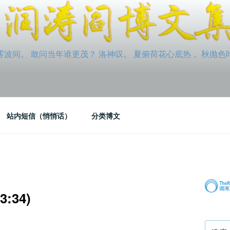
间。 敢问当年谁更茂？ 洛神叹。 夏俯荷花心底热， 秋抛色叶玉笛
站内短信（悄悄话）
分类博文
3:34)
搜