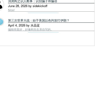
润涛阎之识人断事：识别骗子和骗语
June 28, 2026 by sidekickoff
Nice!
第三次世界大战：始于美国以色列攻打伊朗？
April 4, 2026 by 水晶蓝
编辑得真好，好像阎先生亲自写的。