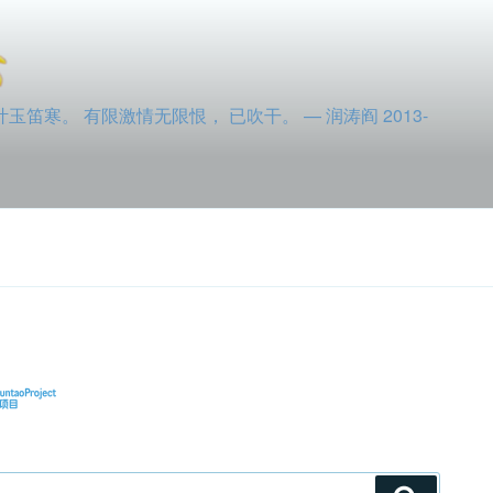
寒。 有限激情无限恨， 已吹干。 — 润涛阎 2013-