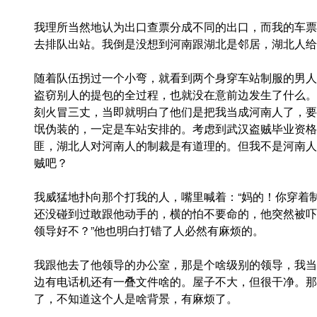
我理所当然地认为出口查票分成不同的出口，而我的车票
去排队出站。我倒是没想到河南跟湖北是邻居，湖北人给
随着队伍拐过一个小弯，就看到两个身穿车站制服的男人
盗窃别人的提包的全过程，也就没在意前边发生了什么。P
刻火冒三丈，当即就明白了他们是把我当成河南人了，要
氓伪装的，一定是车站安排的。考虑到武汉盗贼毕业资格
匪，湖北人对河南人的制裁是有道理的。但我不是河南人
贼吧？
我威猛地扑向那个打我的人，嘴里喊着：“妈的！你穿着
还没碰到过敢跟他动手的，横的怕不要命的，他突然被吓
领导好不？”他也明白打错了人必然有麻烦的。
我跟他去了他领导的办公室，那是个啥级别的领导，我当
边有电话机还有一叠文件啥的。屋子不大，但很干净。那
了，不知道这个人是啥背景，有麻烦了。