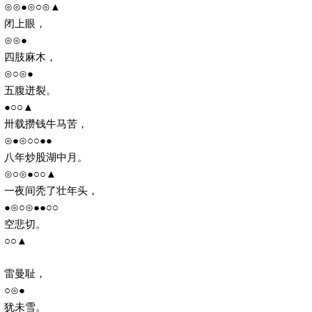
⊙⊙●⊙○⊙▲
闭上眼，
⊙⊙●
四肢麻木，
⊙○⊙●
五腹迸裂。
●○○▲
卅载攒钱牛马苦，
⊙●⊙○○●●
八年炒股湖中月。
⊙○⊙●○○▲
一夜间秃了壮年头，
●⊙○⊙●●○○
空悲切。
○○▲
雷曼耻，
○⊙●
犹未雪。