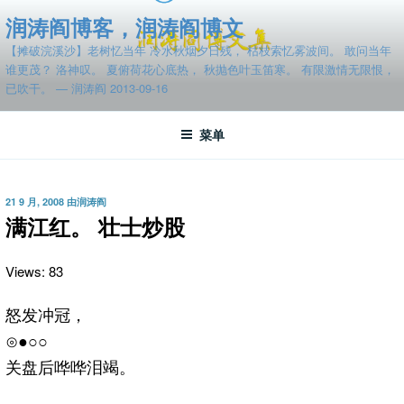
跳
润涛阎博客，润涛阎博文
至
【摊破浣溪沙】老树忆当年 冷水秋烟夕日残， 枯枝索忆雾波间。 敢问当年
内
谁更茂？ 洛神叹。 夏俯荷花心底热， 秋抛色叶玉笛寒。 有限激情无限恨，
容
已吹干。 — 润涛阎 2013-09-16
菜单
发
21 9 月, 2008
由
润涛阎
布
满江红。 壮士炒股
于
Views: 83
怒发冲冠，
⊙●○○
关盘后哗哗泪竭。