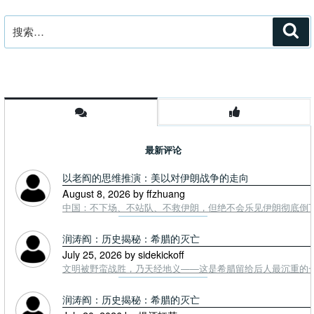
搜
搜
索
索：
最新评论
以老阎的思维推演：美以对伊朗战争的走向
August 8, 2026 by ffzhuang
中国：不下场、不站队、不救伊朗，但绝不会乐见伊朗彻底倒下。
润涛阎：历史揭秘：希腊的灭亡
July 25, 2026 by sidekickoff
文明被野蛮战胜，乃天经地义——这是希腊留给后人最沉重的一课. To
润涛阎：历史揭秘：希腊的灭亡