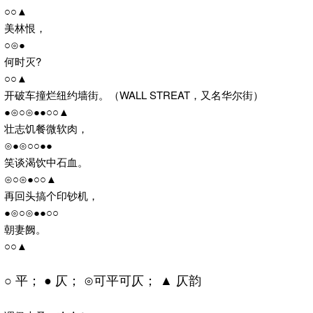
○○▲
美林恨，
○⊙●
何时灭?
○○▲
开破车撞烂纽约墙街。（WALL STREAT，又名华尔街）
●⊙○⊙●●○○▲
壮志饥餐微软肉，
⊙●⊙○○●●
笑谈渴饮中石血。
⊙○⊙●○○▲
再回头搞个印钞机，
●⊙○⊙●●○○
朝妻阙。
○○▲
○ 平； ● 仄； ⊙可平可仄； ▲ 仄韵