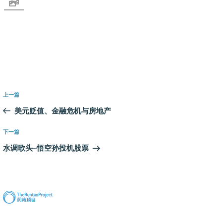
文
上
上一篇
章
一
美元贬值、金融危机与房地产
导
篇
航
文
下
下一篇
章
一
水调歌头–悟空孙投机股票
篇
文
章