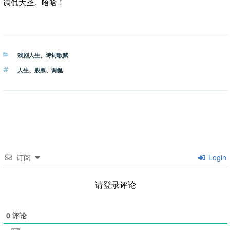
调侃大圣。哈哈！
分
戏剧人生
、
诗词歌赋
类
标
人生
、
股票
、
调侃
签
订阅
Login
请登录评论
0
评论