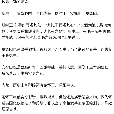
远高于钱的诱惑。
历史上，鱼型眼的三个代表是：殷纣王、安禄山、秦舞阳。
殷纣王“剖孕妇而观其化”，“杀比干而观其心”，“以酒为池，悬肉为
林，使男女裸相逐其间，为长夜之饮”。历史上只有毛泽东夸他“能
文能武”，还有郭沫若奉毛之命为殷纣王平过反。
秦舞阳也是出手狠辣，被燕太子丹看中，当了荆轲的副手一起去刺
杀秦始皇。
安禄山也是狡黠奸诈，凶狠毒辣，善揣人意。骗取了皇帝的信任，
后来造反，史乘安史之乱。
当然，历史上鱼型眼还有楚怀王、昭阳等人。
楚怀王虽然贪令智昏，排斥屈原，但他还是属于悲剧人物。因为怀
疑秦国张仪偷走了和氏璧，张仪当了宰相发兵把楚国给剿了。导致
屈原自杀。