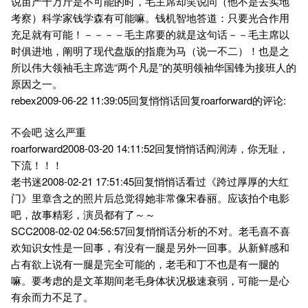
说亩产十万斤是不可能的时，毛主席却笑说问（他不是去实地
考察）科学家钱学森有可能嘛。钱机智地答道：只要光合作用
充足就有可能！－－－－毛主席要的就是这句话－－毛主席以
时俱进地，阐明了现代盘版的指鹿为马（说一不二）！也是之
所以伟大领袖毛主席选“两个凡是”的英明领袖华国锋为接班人的
原因之一。
rebex2009-06-22 11:39:05回复悄悄话回复roarforward的评论:
不会吧 这么严重
roarforward2008-03-20 14:11:52回复悄悄话阎润涛，你无耻，
下流！！！
老书迷2008-02-21 17:51:45回复悄悄话看过《跨过厚厚的大红
门》里章含之的照片后总觉得她非常像宋春丽。应该拍个电影
吧，故事精彩，演员都有了～～
SCC2008-02-02 04:56:57回复悄悄话分析的不对。老毛喜不喜
欢知识女性是一回事，有没有一腿是另外一回事。从新鲜感和
占有欲上说有一腿是完全可能的，老毛和丁不也是有一腿的
嘛。要考虑的是文革期间老毛身体状况极速衰弱，可能一是心
有余而力不足了。