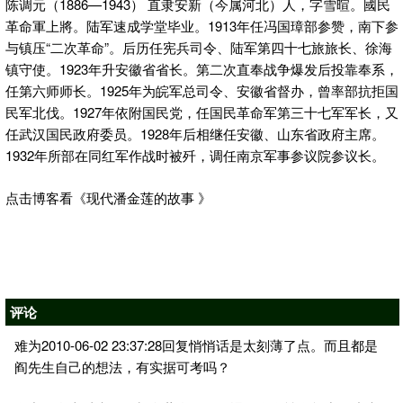
陈调元（1886—1943） 直隶安新（今属河北）人，字雪暄。國民
革命軍上將。陆军速成学堂毕业。1913年任冯国璋部参赞，南下参
与镇压“二次革命”。后历任宪兵司令、陆军第四十七旅旅长、徐海
镇守使。1923年升安徽省省长。第二次直奉战争爆发后投靠奉系，
任第六师师长。1925年为皖军总司令、安徽省督办，曾率部抗拒国
民军北伐。1927年依附国民党，任国民革命军第三十七军军长，又
任武汉国民政府委员。1928年后相继任安徽、山东省政府主席。
1932年所部在同红军作战时被歼，调任南京军事参议院参议长。
点击博客看《现代潘金莲的故事 》
评论
难为2010-06-02 23:37:28回复悄悄话是太刻薄了点。而且都是
阎先生自己的想法，有实据可考吗？