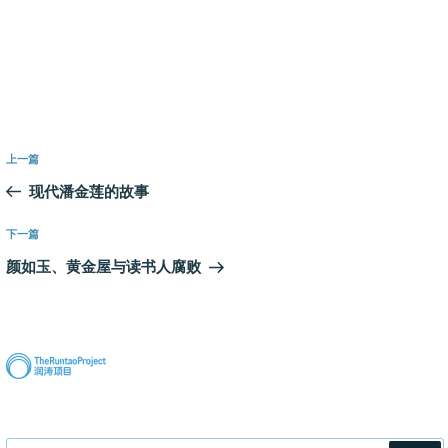
文
上
上一篇
章
一
现代潘金莲的故事
导
篇
航
文
下
下一篇
章
一
颜如玉、黄金屋与读书人腐败
篇
文
章