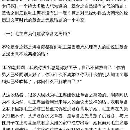
专门探讨一个绝大多数人想知道的、章含之自己没有交代的话题：
章含之到底跟毛主席有没有过一腿？算是对已经炒得热火朝天的经
历过文革时代的章含之无数话题的一个补充。
（一）毛主席为何建议章含之离婚？
不论章含之还是洪君彦都提到毛主席当着周总理等人的面说过章含
之没出息不敢离婚的话：
“我的老师啊，我说你没出息是你好面子，自己不解放自己！你的
男人已经同别人好了，你为什么不离婚？你为什么怕别人知道？那
婚姻已经吹掉了，你问什么不解放自己？”
从这段话看，很多人误以为毛主席建议让章含之离婚的。润涛阎认
为不以为然。毛主席当着周恩来等人的面说出这样的话，表明章含
之私下里跟毛主席讲过甚至哭诉过洪君彦背叛了她，毛主席在为美
女打抱不平。从洪君彦的文章看，是章含之先背叛了洪君彦，与张
性男子在上海甚至洪君彦大姐的家中红杏出墙，她反而到毛主席那
儿恶人先告状。毛主席怜香惜玉为她打抱不平才说出了上面的话。