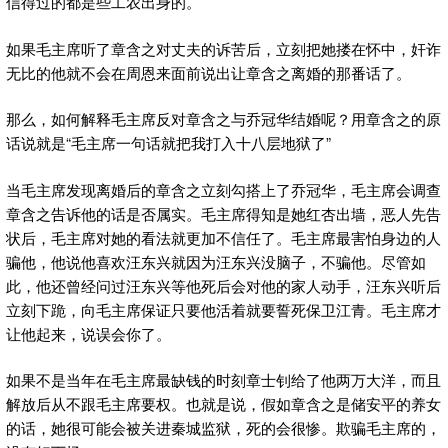
信得过的都是些工农出身的。
如果毛主席听了章含之对丈夫的诉苦后，立刻把她搂在怀中，奸诈
无比的他就不会在周恩来面前说出让章含之离婚的那番话了。
那么，如何解释毛主席反对章含之与乔冠华结婚呢？用章含之的原
话说就是“毛主席一句话就把我打入十八层地狱了”
当毛主席发现离婚后的章含之立刻勾搭上了乔冠华，毛主席会调查
章含之告诉他的话是否属实。毛主席得知是她红杏出墙，恶人先告
状后，毛主席对她的看法就更加不信任了。毛主席最害怕身边的人
骗他，他说他喜欢汪东兴就因为汪东兴没脑子，不骗他。尽管如
此，他还曾经问过汪东兴等他死后会对他的家人动手，汪东兴听后
立刻下跪，向毛主席保证只要他活着就要誓死保卫江青。毛主席才
让他起来，说误会你了。
如果不是当年在毛主席最缺钱的时刻章士钊给了他两万大洋，而且
解放后从不跟毛主席要权。也就是说，假如章含之是储安平的养女
的话，她很可能会被关进秦城监狱，死的会很惨。欺骗毛主席的，