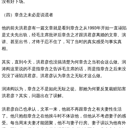
没有好下场。
（四）章含之未必是说谎者
他的前夫洪君彦有一篇文章就是看到章含之从1993年开始一直诬陷
是丈夫先出轨，经毛主席批评后章含之才跟洪君彦离婚的文章、演
讲、甚至出书，才终于忍不住了，写了当时的真实感受与事实真
相。
其实，直到今天，洪君彦也没搞清楚为何章含之当初会这么做。润
涛阎这里说的不是指章含之告诉毛主席的话，而是指章含之后来没
完没了诬陷洪君彦。洪君彦认为章含之无耻才这么做。
润涛阎以为，章含之不是如此无耻之徒。那她为何要反复栽赃陷害
洪君彦？其实，问题出在了误解。
洪君彦自己也承认，文革一来，他就不再跟章含之有夫妻性生活
了。他只抱怨章含之在他挨斗时不体谅他，但他从不考虑妻子的感
受。每当周末夫妻才能团聚，他不与妻子行房。妻子误以为他有外