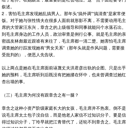
叙述。
2．害怕毛主席发现她乱搞男人。那年头“搞外调”“搞清查”是家常便
饭。对于她与张性情夫在很多人面前就形影不离，不需要动用毛主
席的大管家汪东兴，章含之的上级领导和同事就能问个水落石出。
到毛主席身边的工作人员，政治审查是例行公事。就是毛主席的亲
密战友林彪最近跟谁有来往了，毛主席都一清二楚。她害怕毛主席
调查她的行踪发现她有“男女关系”（那年头就是作风问题，需要接
受批判的），便恶人先告状。
以上两点是她在毛主席面前诬蔑丈夫洪君彦出轨的企图。只是出乎
她的预料，毛主席听到后既没有把她搂在怀中，也未曾调查过她红
杏出墙的事。
（三）毛主席为何没有跟章含之有一腿？
章含之这种小资产阶级家庭长大的女孩，毛主席并不热衷。倒不是
说毛主席太土包子没自信，而是他老人家信不过知识分子。要是信
得过知识分子，丁玲早就把江青替代了，还轮不到章含之。毛主席