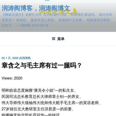
跳
润涛阎博客，润涛阎博文
至
【摊破浣溪沙】老树忆当年 冷水秋烟夕日残， 枯枝索忆雾波间。 敢问当年
内
谁更茂？ 洛神叹。 夏俯荷花心底热， 秋抛色叶玉笛寒。 有限激情无限恨，
容
已吹干。 — 润涛阎 2013-09-16
菜单
发
28 1 月, 2008
由
润涛阎
布
章含之与毛主席有过一腿吗？
于
Views: 2020
明眸皓齿态度娴雅“康克令小姐”—的私生女、
民国司法总长教育总长大律师章士钊—的养女、
伟大导师伟大领袖伟大统帅伟大舵手毛主席—的英语老师、
27岁就任北大教研室主任洪君彦—的前妻、
铁嘴钢牙外交部长乔冠华—的续弦、