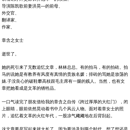
导演陈凯歌前妻洪晃—的前母、
外交官、
翻译家、
作家、
章含之女士
逝世了。
她的死引来了无数追忆文章，林林总总。有的拍马，有的拍砖。拍
马的说她是有教养有风度有真情的贵族名媛；排砖的骂她是放荡的
婊.子没良心的破鞋攀高枝跟毛主席有一腿的贱人。当然，也有文
章把她看成是文革的牺牲品。
一口气读完了朋友借给我的章含之自传《跨过厚厚的大红门》，闭
上眼睛，眼前依然晃动着书中几个风云人物。面对着章女士的照
片，追忆着文革的火红年代，一股凉气飕飕地在后背刮起。
这文章要是写起来就太长了。因为要涉及到两个时代。想了想还是