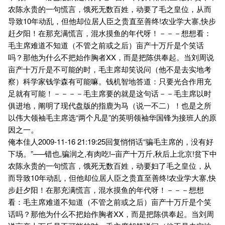
农陈永贵的一句慌言，饿死无数百姓，动要了毛之皇位，从而
导致10年动乱，但他却位居人臣之贵直至善终!农业学大寨,快步
赶夕阳！在那充满慌言，混水摸鱼的年代呀！－－－想想看：
毛主席难道不知道（不管之前或之后）亩产十万斤是个笑话
吗？那他为什么不把始作胸者XX，而是把陈供奉起。当刘周说
亩产十万斤是不可能的时，毛主席却笑说问（他不是去实地考
察）科学家钱学森有可能嘛。钱机智地答道：只要光合作用充
足就有可能！－－－－毛主席要的就是这句话－－毛主席以时
俱进地，阐明了现代盘版的指鹿为马（说一不二）！也是之所
以伟大领袖毛主席选“两个凡是”的英明领袖华国锋为接班人的原
因之一。
俺本佳人2009-11-16 21:19:25回复悄悄话“骗毛主席的，没有好
下场。”—–错也,骗润之,有肉吃!–亩产十万斤,秋后上北京!贫下中
农陈永贵的一句慌言，饿死无数百姓，动要妇了毛之皇位，从
而导致10年动乱，但他却位居人臣之贵直至善终!农业学大寨,快
步赶夕阳！在那充满慌言，混水摸鱼的年代呀！－－－想想
看：毛主席难道不知道（不管之前或之后）亩产十万斤是个笑
话吗？那他为什么不把始作胸者XX，而是把陈供奉起。当刘周