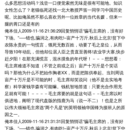
么多思想活动吗？浅尝一口便觉索然无味是很有可能地。知识
女性怎么了？老猫临死还找一北大教授芦笛一同学习中国历史
呢。比如俺虽然不那么喜欢另外一位姓章的当代名媛，但来一
腿的胃口还是有的
俺本佳人2009-11-16 21:36:29回复悄悄话“骗毛主席的，没有好
下场。”—–错也,骗润之,有肉吃!–亩产十万斤,秋后上北京!贫下中
农陈永贵的一句慌言，饿死无数百姓，动要了毛之皇位，从而
导致10年动乱，但他却位居人臣之贵直至善终!农业学大寨,快步
赶夕阳！在那充满慌言，混水摸鱼的年代呀！－－－想想看：
毛主席难道不知道（不管之前或之后）亩产十万斤是个笑话
吗？那他为什么不把始作胸者XX，而是把陈供奉起。当刘周说
亩产十万斤是不可能的时，毛主席却笑说问（他不是去实地考
察）科学家钱学森有可能嘛。钱机智地答道：只要光合作用充
足就有可能！－－－－毛主席要的就是这句话－－毛主席以时
俱进地，阐明了现代盘版的指鹿为马（说一不二）！也是之所
以伟大领袖毛主席选“两个凡是”的英明领袖华国锋为接班人的原
因之一。
俺本佳人2009-11-16 21:31:31回复悄悄话“骗毛主席的，没有好
下场。”—–错也,骗润之,有肉吃!–亩产十万斤,秋后上北京!贫下中