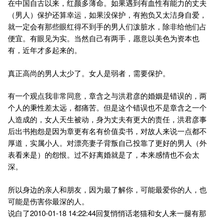
在中国自古以来，红颜多薄命。如果遇到有血性有能力的丈夫
（男人）保护还算幸运，如果没保护，有抱负又太洁身自爱，
就一定会有那些眼红得不到手的男人们泼脏水，除非给他们占
便宜。有眼见为实。当然自己有两手，愿意以美色为资本也
有，近年才多起来的。
真正高尚的男人太少了。女人是弱者，需要保护。
有一个观点我非常同意，章含之与洪君彦的婚姻是错误的，两
个人的秉性差太远，都痛苦。但是这个错误也不是章含之一个
人造成的，女人天生被动，身为丈夫有更大的责任，洪君彦事
后出书抱怨是因为章更有名有价值卖书，对故人来说一点都不
厚道，实属小人。对漂亮妻子背叛自己投靠了更好的男人（外
表看来是）的怨恨。过不好离婚就是了，本来感情也不会太
深。
所以身边的亲人和朋友，因为最了解你，可能最爱你的人，也
可能是伤害你最深的人。
说白了2010-01-18 14:22:44回复悄悄话老猫和女人来一腿有那