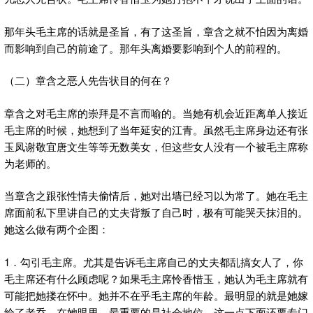
那年头毛主席的话就是圣旨，有了这圣旨，章含之就不怕因为离婚
而影响到自己的前途了。那年头离婚要影响到个人的前程的。
（二）章含之恶人先告状目的何在？
章含之对毛主席的崇拜是不言而喻的。当她有机会近距离单人接近
毛主席的时候，她想到了当年延安的江青。虽然毛主席身边还有张
玉凤谢敬宜唐文生等等无数美女，但这些女人没有一个被毛主席称
为老师的。
当章含之跟张性情夫偷情后，她对出墙已经习以为常了。她在毛主
席面前私下里讲自己的丈夫背叛了自己时，极有可能哭天抹泪的。
她这么做有两个企图：
1．勾引毛主席。尤其是告诉毛主席自己的丈夫都乱搞女人了，你
毛主席还有什么顾虑呢？如果毛主席怜香惜玉，她认为毛主席就有
可能把她搂在怀中。她并不在乎毛主席的年龄。最明显的就是她嫁
给了老乔。在她眼里，最重要的是社会地位。这一点下面还要专门