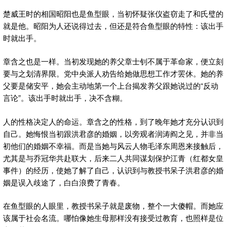
楚威王时的相国昭阳也是鱼型眼，当初怀疑张仪盗窃走了和氏璧的
就是他。昭阳为人还说得过去，但还是符合鱼型眼的特性：该出手
时就出手。
章含之也是一样。当初发现她的养父章士钊不属于革命家，便立刻
要与之划清界限。党中央派人劝告给她做思想工作才罢休。她的养
父要是储安平，她会主动地第一个上台揭发养父跟她说过的“反动
言论”。该出手时就出手，决不含糊。
人的性格决定人的命运。章含之的性格，到了晚年她才充分认识到
自己。她悔恨当初跟洪君彦的婚姻，以旁观者润涛阎之见，并非当
初他们的婚姻不幸福。而是当她与风云人物毛泽东周恩来接触后，
尤其是与乔冠华共赴联大，后来二人共同谋划保护江青（红都女皇
事件）的经历，使她了解了自己，认识到与教授书呆子洪君彦的婚
姻是误入歧途了，白白浪费了青春。
在鱼型眼的人眼里，教授书呆子就是废物，整个一大傻帽。而她应
该属于社会名流。哪怕像她生母那样没有接受过教育，也照样是位