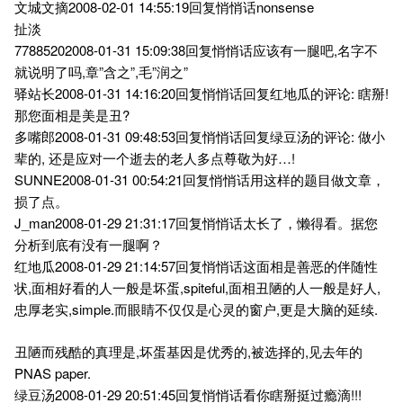
文城文摘2008-02-01 14:55:19回复悄悄话nonsense
扯淡
77885202008-01-31 15:09:38回复悄悄话应该有一腿吧,名字不
就说明了吗,章”含之”,毛”润之”
驿站长2008-01-31 14:16:20回复悄悄话回复红地瓜的评论: 瞎掰!
那您面相是美是丑?
多嘴郎2008-01-31 09:48:53回复悄悄话回复绿豆汤的评论: 做小
辈的, 还是应对一个逝去的老人多点尊敬为好…!
SUNNE2008-01-31 00:54:21回复悄悄话用这样的题目做文章，
损了点。
J_man2008-01-29 21:31:17回复悄悄话太长了，懒得看。据您
分析到底有没有一腿啊？
红地瓜2008-01-29 21:14:57回复悄悄话这面相是善恶的伴随性
状,面相好看的人一般是坏蛋,spiteful,面相丑陋的人一般是好人,
忠厚老实,simple.而眼睛不仅仅是心灵的窗户,更是大脑的延续.
丑陋而残酷的真理是,坏蛋基因是优秀的,被选择的,见去年的
PNAS paper.
绿豆汤2008-01-29 20:51:45回复悄悄话看你瞎掰挺过瘾滴!!!