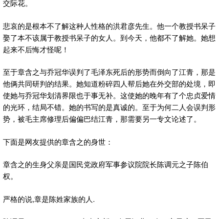
交际花。
悲哀的是根本不了解这种人性格的洪君彦先生。他一个教授书呆子
娶了本不该属于教授书呆子的女人。到今天，他都不了解她。她想
起来不后悔才怪呢！
至于章含之与乔冠华误判了毛泽东死后的形势而倒向了江青，那是
他俩共同研判的结果。她知道粉碎四人帮后她在外交部的处境，即
使她与乔冠华划清界限也于事无补。这使她的晚年有了个忠贞爱情
的光环，结局不错。她的书写的是真诚的。至于为何二人会误判形
势，被毛主席修理后偏偏巴结江青，那需要另一专文论述了。
下面是网友提供的章含之的身世：
章含之的生身父亲是国民党政府军事参议院院长陈调元之子陈伯
权。
严格的说,章是陈姓家族的人.