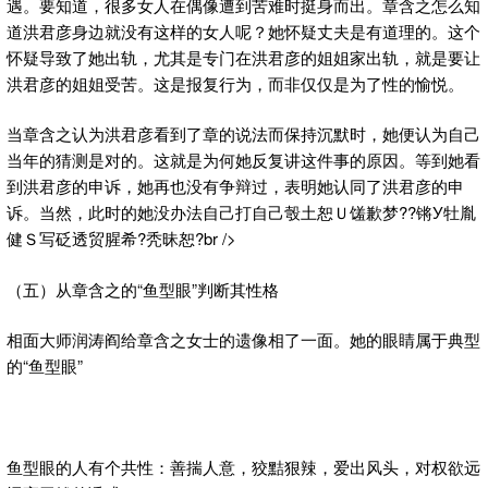
遇。要知道，很多女人在偶像遭到苦难时挺身而出。章含之怎么知
道洪君彦身边就没有这样的女人呢？她怀疑丈夫是有道理的。这个
怀疑导致了她出轨，尤其是专门在洪君彦的姐姐家出轨，就是要让
洪君彦的姐姐受苦。这是报复行为，而非仅仅是为了性的愉悦。
当章含之认为洪君彦看到了章的说法而保持沉默时，她便认为自己
当年的猜测是对的。这就是为何她反复讲这件事的原因。等到她看
到洪君彦的申诉，她再也没有争辩过，表明她认同了洪君彦的申
诉。当然，此时的她没办法自己打自己彀土恕Ｕ馐歉梦??锵У牡胤
健Ｓ写砭透贸腥希?秃昧恕?br />
（五）从章含之的“鱼型眼”判断其性格
相面大师润涛阎给章含之女士的遗像相了一面。她的眼睛属于典型
的“鱼型眼”
鱼型眼的人有个共性：善揣人意，狡黠狠辣，爱出风头，对权欲远