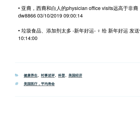
• 亚裔，西裔和白人的physician office visits
dw8866 03/10/2019 09:00:14
• 垃圾食品、添加剂太多 -新年好运- ♀ 给 新年好运 发送悄
10:14:00
分
健康养生
、
时事述评
、
科普
、
美国经济
类
标
美国医疗，平均寿命
签