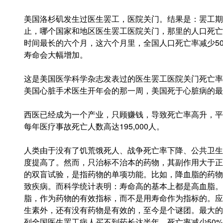
美国洛杉矶发生过医生罢工，医院关门。结果是：
罢工期
止，哪个国家和地区医生罢工医院关门，那里的人口死亡
时间最长的六个月，这六个月里，全国人口死亡率减少5
寿命会大幅增加。
这是美国医学科学杂志发表过的医生罢工医院关门死亡率
美国心脏手术医生开年会的那一周，美国死于心脏病的最
西医已经成为一个产业，只顾赚钱，导致死亡率高升，平
每年医疗事故死亡人数高达195,000人。
人类由于没有了饥荒饿死人、战争死亡率下降、公共卫生
度提高了。然而，只治标不治本的药物，其副作用大于正
的双盲试验，是指药物的单项功能。比如，降血脂的药物
致疾病。而科学统计表明：寿命高的基本上都是高血脂。
脂，作为药物的有效指标，而不是用寿命作为指标的。应
生素外，还有没有药物是有效的，至今是个谜团。最大的
列全国医生罢工病人买不到药长达半年，死亡率减少50