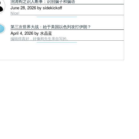
润涛阎之识人断事：识别骗子和骗语
June 28, 2026 by sidekickoff
Nice!
第三次世界大战：始于美国以色列攻打伊朗？
April 4, 2026 by 水晶蓝
编辑得真好，好像阎先生亲自写的。