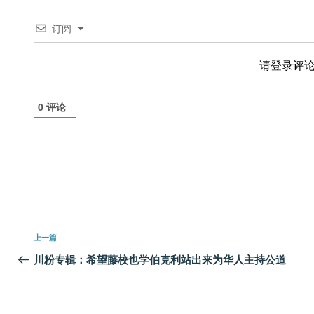
订阅
请登录评
0
评论
文
上
上一篇
章
一
川粉专辑：希望藤校也学伯克利站出来为华人主持公道
篇
导
文
航
章