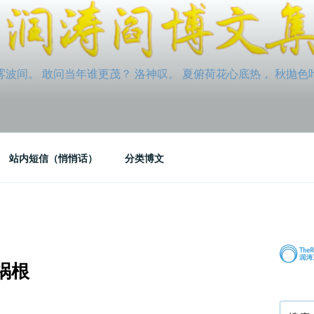
间。 敢问当年谁更茂？ 洛神叹。 夏俯荷花心底热， 秋抛色叶玉笛
站内短信（悄悄话）
分类博文
祸根
搜