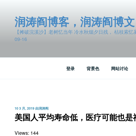
跳
至
润涛阎博客，润涛阎博文
内
容
【摊破浣溪沙】老树忆当年 冷水秋烟夕日残， 枯枝索忆雾波
09-16
登录
背景色
网站讨论
发
10 3 月, 2019
由
润涛阎
布
美国人平均寿命低，医疗可能也是
于
Views: 144