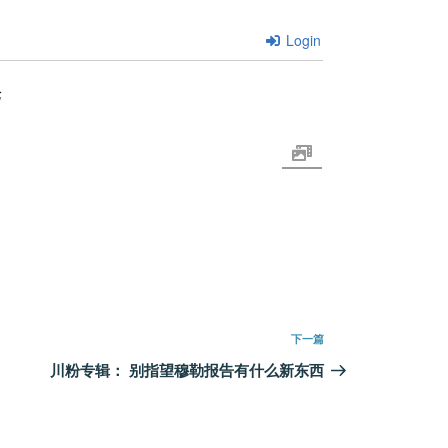
Login
论
下
下一篇
一
川粉专辑： 别指望穆勒报告有什么新东西
篇
文
章