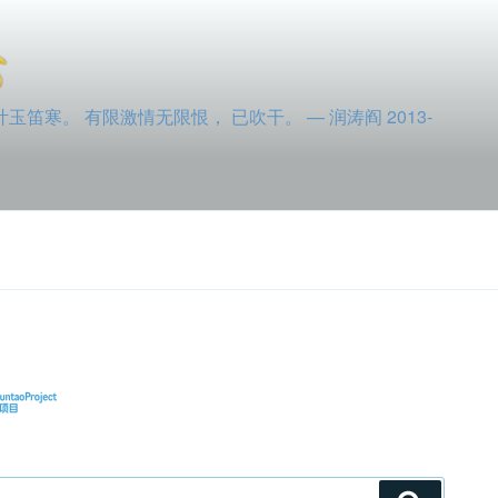
寒。 有限激情无限恨， 已吹干。 — 润涛阎 2013-