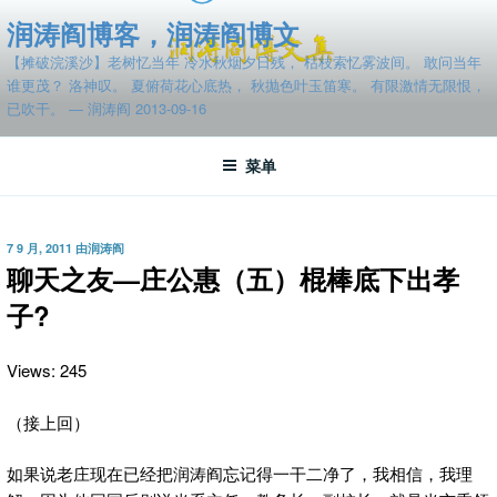
跳
润涛阎博客，润涛阎博文
至
【摊破浣溪沙】老树忆当年 冷水秋烟夕日残， 枯枝索忆雾波间。 敢问当年
内
谁更茂？ 洛神叹。 夏俯荷花心底热， 秋抛色叶玉笛寒。 有限激情无限恨，
容
已吹干。 — 润涛阎 2013-09-16
菜单
发
7 9 月, 2011
由
润涛阎
布
聊天之友—庄公惠（五）棍棒底下出孝
于
子?
Views: 245
（接上回）
如果说老庄现在已经把润涛阎忘记得一干二净了，我相信，我理