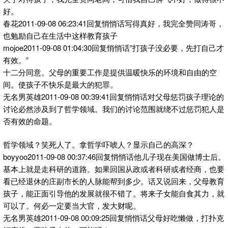
好。
春花2011-09-08 06:23:41回复悄悄话写得真好，我完全赞同涛哥，
也勉励自己在生活中这样教育孩子
mojoe2011-09-08 01:04:30回复悄悄话”打孩子没必要，先打自己才
有效。”
十二分同意。父母的重要工作是提供温暖快乐的环境和自由的空
间。使孩子不快乐是最大的犯罪。
无名男英雄2011-09-08 00:39:41回复悄悄话对父母惩罚孩子理论的
讨论必然涉及到了哲学领域。我们的讨论范围就绕不过惩罚犯人是
否有效的命题。
哲学领域？笑死人了。拿哲学吓唬人？显示自己的高深？
boyyoo2011-09-08 00:37:46回复悄悄话他儿子现在美国做博士后。
基本上就是走科研的道路。如果回国从政或者科研或者经商，也要
看已经退休的庄副市长的人脉能帮到多少。话又说回来，父母教育
孩子，能正面引导他的发展就很不错了。将来子女能自食其力，就
可以了。何必一定要当大官，发大财呢。
无名男英雄2011-09-08 00:09:25回复悄悄话父母好吃懒做，打扑克