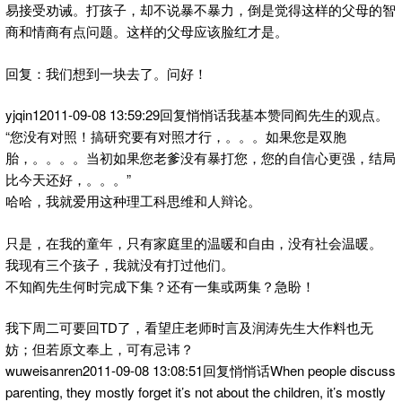
易接受劝诫。打孩子，却不说暴不暴力，倒是觉得这样的父母的智
商和情商有点问题。这样的父母应该脸红才是。
回复：我们想到一块去了。问好！
yjqin12011-09-08 13:59:29回复悄悄话我基本赞同阎先生的观点。
“您没有对照！搞研究要有对照才行，。。。如果您是双胞
胎，。。。。当初如果您老爹没有暴打您，您的自信心更强，结局
比今天还好，。。。”
哈哈，我就爱用这种理工科思维和人辩论。
只是，在我的童年，只有家庭里的温暖和自由，没有社会温暖。
我现有三个孩子，我就没有打过他们。
不知阎先生何时完成下集？还有一集或两集？急盼！
我下周二可要回TD了，看望庄老师时言及润涛先生大作料也无
妨；但若原文奉上，可有忌讳？
wuweisanren2011-09-08 13:08:51回复悄悄话When people discuss
parenting, they mostly forget it’s not about the children, it’s mostly