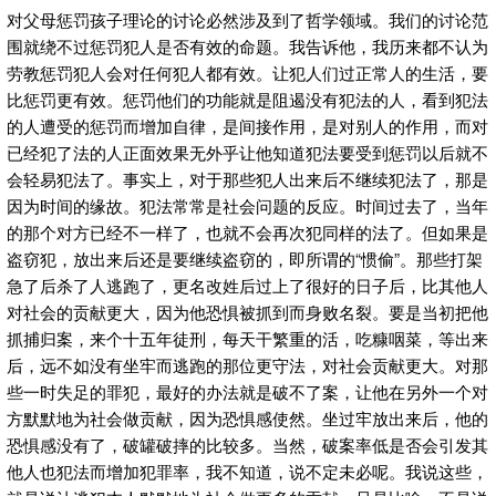
对父母惩罚孩子理论的讨论必然涉及到了哲学领域。我们的讨论范
围就绕不过惩罚犯人是否有效的命题。我告诉他，我历来都不认为
劳教惩罚犯人会对任何犯人都有效。让犯人们过正常人的生活，要
比惩罚更有效。惩罚他们的功能就是阻遏没有犯法的人，看到犯法
的人遭受的惩罚而增加自律，是间接作用，是对别人的作用，而对
已经犯了法的人正面效果无外乎让他知道犯法要受到惩罚以后就不
会轻易犯法了。事实上，对于那些犯人出来后不继续犯法了，那是
因为时间的缘故。犯法常常是社会问题的反应。时间过去了，当年
的那个对方已经不一样了，也就不会再次犯同样的法了。但如果是
盗窃犯，放出来后还是要继续盗窃的，即所谓的“惯偷”。那些打架
急了后杀了人逃跑了，更名改姓后过上了很好的日子后，比其他人
对社会的贡献更大，因为他恐惧被抓到而身败名裂。要是当初把他
抓捕归案，来个十五年徒刑，每天干繁重的活，吃糠咽菜，等出来
后，远不如没有坐牢而逃跑的那位更守法，对社会贡献更大。对那
些一时失足的罪犯，最好的办法就是破不了案，让他在另外一个对
方默默地为社会做贡献，因为恐惧感使然。坐过牢放出来后，他的
恐惧感没有了，破罐破摔的比较多。当然，破案率低是否会引发其
他人也犯法而增加犯罪率，我不知道，说不定未必呢。我说这些，