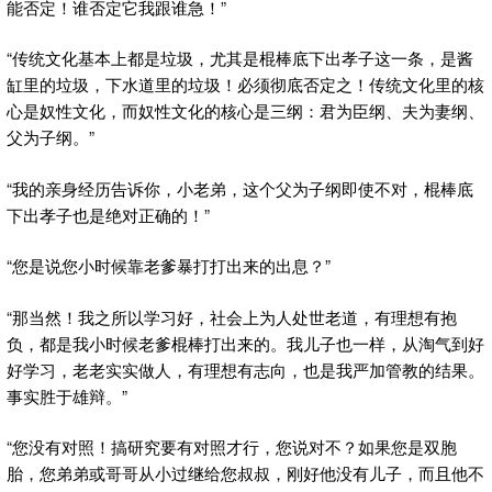
能否定！谁否定它我跟谁急！”
“传统文化基本上都是垃圾，尤其是棍棒底下出孝子这一条，是酱
缸里的垃圾，下水道里的垃圾！必须彻底否定之！传统文化里的核
心是奴性文化，而奴性文化的核心是三纲：君为臣纲、夫为妻纲、
父为子纲。”
“我的亲身经历告诉你，小老弟，这个父为子纲即使不对，棍棒底
下出孝子也是绝对正确的！”
“您是说您小时候靠老爹暴打打出来的出息？”
“那当然！我之所以学习好，社会上为人处世老道，有理想有抱
负，都是我小时候老爹棍棒打出来的。我儿子也一样，从淘气到好
好学习，老老实实做人，有理想有志向，也是我严加管教的结果。
事实胜于雄辩。”
“您没有对照！搞研究要有对照才行，您说对不？如果您是双胞
胎，您弟弟或哥哥从小过继给您叔叔，刚好他没有儿子，而且他不