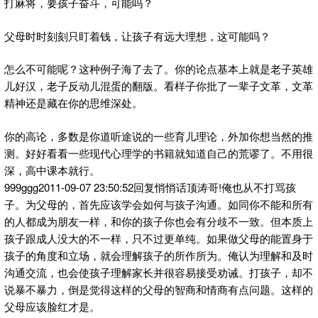
打麻将，要孩子奋斗，可能吗？
父母时时刻刻只盯着钱，让孩子有远大理想，这可能吗？
怎么不可能呢？这种例子海了去了。你的论点基本上就是老子英雄
儿好汉，老子反动儿混蛋的翻版。看样子你批了一辈子文革，文革
精神还是藏在你的思维深处。
你的高论，多数是你道听途说的一些育儿理论，外加你想当然的推
测。好好看看一些现代心理学的书籍就知道自己的荒谬了。不用很
深，高中课本就行。
999ggg2011-09-07 23:50:52回复悄悄话顶涛哥!俺也从不打骂孩
子。为父母的，首先应该学会如何与孩子沟通。如同你不能和所有
的人都成为朋友一样，和你的孩子你也会有分歧不一致。但本质上
孩子跟成人没大的不一样，只不过更单纯。如果做父母的能置身于
孩子的角度和立场，就会理解孩子的所作所为。俺认为理解和及时
沟通交流，也会使孩子理解家长并很容易接受劝诫。打孩子，却不
说暴不暴力，倒是觉得这样的父母的智商和情商有点问题。这样的
父母应该脸红才是。