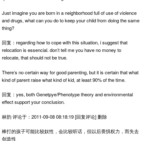
Just imagine you are born in a neighborhood full of use of violence
and drugs, what can you do to keep your child from doing the same
thing?
回复：regarding how to cope with this situation, i suggest that
relocation is essencial. don’t tell me you have no money to
relocate, that should not be true.
There’s no certain way for good parenting, but it is certain that what
kind of parent raise what kind of kid, at least 90% of the time.
回复：yes, both Genetpye/Phenotype theory and environmental
effect support your conclusion.
林韵 评论于：2011-09-08 08:18:19 [回复评论] 删除
棒打的孩子可能比较奴性，会比较听话，但以后畏惧权力，而失去
创造性