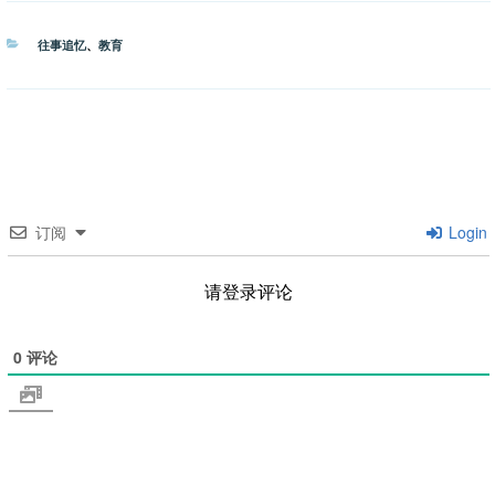
分
往事追忆
、
教育
类
订阅
Login
请登录评论
0
评论