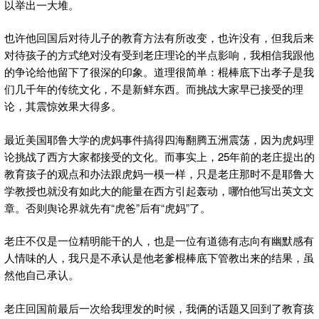
以举出一大堆。
也许他回国后对待儿子的教育方法有所改变，也许没有，但我后来
对待孩子的方式绝对没有受到老庄理论的半点影响，我相信我跟他
的争论给他留下了很深的印象。道理很简单：棍棒底下出孝子是我
们几千年的传统文化，不是新鲜东西。而挑战大家早已接受的理
论，其震惊效果大得多。
最近美国耶鲁大学的虎妈事件搞得四海翻腾五洲震荡，因为虎妈理
论挑战了西方大家都接受的文化。而事实上，25年前的老庄提出的
教育孩子的观点和办法跟虎妈一模一样，只是老庄那时不是耶鲁大
学教授也就没有如此大的能量在西方引起轰动，哪怕他写出英文文
章。否则舆论界就先有“虎爸”后有“虎妈”了。
老庄不仅是一位精明能干的人，也是一位有道德有志向有幽默感有
人情味的人，我只是不承认是他老爹棍棒底下管教出来的结果，虽
然他自己承认。
老庄回国前最后一次给我理发的时候，我俩的话题又回到了教育孩