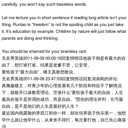
carefully, you won’t say such baseless words.
Let me lecture you in short sentence if reading long article isn’t your
thing. Runtao is “freedom” is not the spoiling child as you just take
it. It’s education by example. Children by nature will just follow what
parents are doing and thinking.
You should be shamed for your brainless rant.
无名男英雄2011-09-09 00:00:16回复悄悄话他孩子倒是有最大的自
由了，想打谁打谁。结果是老爹不管，公安管。
要给孩子”最大自由“，楼主真敢想敢说。
无名男英雄2011-09-08 23:47:53回复悄悄话回复润涛阎的评论:
真佩服楼主，对青少年的心理发展有几个阶段和特征不了解情况
下，就敢开口谈教育理论。空谈什么“要给孩子最大的自由，人生
最高价值不是所谓的成功，而是自由。”照你的理论评判，乞丐最
自由，是不是他们的人生是最好的人生？
最近国内很露脸的李双江和你一样，鼓吹培养孩子快乐第一，他想
学什么就让他学什么，从来舍不得打，每次要打他，自己先心痛落
泪。