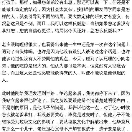
打孩子。那样，如果您弟弟没有出息，那还可以说一下，但还是不
能做出肯定的结论，因为社会太复杂，接触到的朋友同学同事是怎
样的人，就会引导到不同的结局。要大数定律的研究才有意义。何
况您这只是个例。而且，我可以这样反驳您：当初如果您老爹没有
暴打您，您的自信心更强，结局比今天还好，您怎么反驳我？”
老庄眼睛瞪得很大，也看得出来他一生中还是第一次在这个问题上
遇到了当头棒喝。也许是因为他没有跟别人谈论过这个话题，也许
他谈论过但没有人不赞同他的观点。今天，碰到了认死理的小阎老
弟，他的吃惊是很大的。他认为那可是常识，但竟然有人彻底否
定，而且这人还是他比较能谈得来的人，即使不能说是他佩服的
人。
此时他刚给我理发理到半路，争论起来后，我俩都停下来了，因为
我站立起来跟他辩论了。我之所以要跟他辩个清清楚楚明明白白，
不是别的原因，是他儿子的问题。我告诉他这一点，对于他小时候
怎么被老爹暴打，我没必要关心，毕竟是过去时了。但他儿子不能
继续受到垃圾文化的影响了，要从垃圾文化中解放出来，他毕竟只
有那么一个儿子。老庄担心父母不严加管教孩子，孩子要是废了，