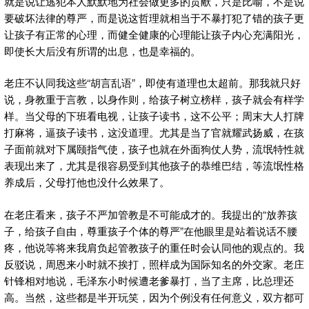
就是说让逃犯本人默默地为社会做更多的贡献，只是比喻，不是说
要破坏法律的尊严，而是说这哲理就相当于不暴打犯了错的孩子更
让孩子有正常的心理，而健全健康的心理能让孩子内心充满阳光，
即使长大后没有所谓的出息，也是幸福的。
老庄不认同我这些“胡言乱语”，即使有道理也太超前。那我就只好
说，身教重于言教，以身作则，给孩子树立榜样，孩子就会有样学
样。当父母的下班看电视，让孩子读书，这不公平；周末大人打牌
打麻将，逼孩子读书，这没道理。尤其是当了官就耀武扬威，在孩
子面前就对下属颐指气使，孩子也就在外面狗仗人势，流氓特性就
表现出来了，尤其是很容易受到其他孩子的恭维巴结，等流氓性格
养成后，父母打他也没什么效果了。
在老庄看来，孩子不严加管教是不可能成才的。我提出的“放养孩
子，给孩子自由，尊重孩子个体的尊严”在他眼里是站着说话不腰
疼，他说等将来我肩负起管教孩子的重任时会认同他的观点的。我
反驳说，周恩来小时就不挨打，照样成为国际知名的外交家。老庄
针锋相对地说，毛泽东小时候遭老爹暴打，当了主席，比总理还
高。当然，这些都是半开玩笑，因为个例没有任何意义，双方都可