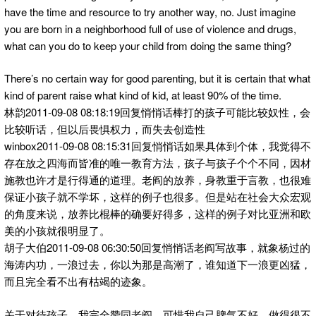
have the time and resource to try another way, no. Just imagine
you are born in a neighborhood full of use of violence and drugs,
what can you do to keep your child from doing the same thing?
There’s no certain way for good parenting, but it is certain that what
kind of parent raise what kind of kid, at least 90% of the time.
林韵2011-09-08 08:18:19回复悄悄话棒打的孩子可能比较奴性，会
比较听话，但以后畏惧权力，而失去创造性
winbox2011-09-08 08:15:31回复悄悄话如果具体到个体，我觉得不
存在放之四海而皆准的唯一教育方法，孩子与孩子个个不同，因材
施教也许才是行得通的道理。老阎的放养，身教重于言教，也很难
保证小孩子就不学坏，这样的例子也很多。但是站在社会大众宏观
的角度来说，放养比棍棒的确要好得多，这样的例子对比亚洲和欧
美的小孩就很明显了。
胡子大伯2011-09-08 06:30:50回复悄悄话老阎写故事，就象杨过的
海涛内功，一浪过去，你以为那是高潮了，谁知道下一浪更凶猛，
而且完全看不出有枯竭的迹象。
关于对待孩子，我完全赞同老阎，可惜我自己脾气不好，做得很不