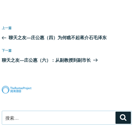
文
上
上一篇
章
一
聊天之友—庄公惠（四）为何瞧不起蒋介石毛泽东
导
篇
航
文
下
下一篇
章
一
聊天之友—庄公惠（六）：从副教授到副市长
篇
文
章
搜
搜
索
索：