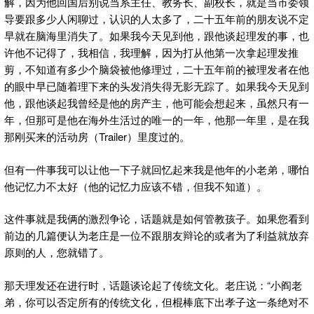
解，因为他回国后别说当系主任、教务长、副校长，就是当市委领
导要跟多少人闲聊过，认识的人太多了，二十五年前的朋友说不定
早就在脑海里消失了。如果我今天见到他，跟他谈起理发的事，也
许他不记得了，我相信，我理解，因为打从他第一次拿起理发推
剪，不知道有多少个脑袋被他修理过，二十五年前的被理发者在他
的眼中早已随着理下来的头发消失得无影无踪了。如果我今天见到
他，跟他谈起我曾经是他的房产主，他可能会想起来，虽然只有一
年，但那可是他在海外生活过的唯一的一年，他那一年里，是在我
那刚买来的活动房（Trailer）里度过的。
但有一件事我可以让他一下子就回忆起来我是他年的小老弟，哪怕
他记忆力不太好（他的记忆力应该不错，但我不知道）。
这件事就是我俩的激烈争论，话题就是如何管教孩子。如果您看到
前边的几篇便认为老庄是一位不跟朋友辩论的或者为了利益就放弃
原则的人，您就错了。
那天理发还在进行时，话题谈论起了传统文化。老庄说：“小阎老
弟，你可以否定所有的传统文化，但棍棒底下出孝子这一条绝对不