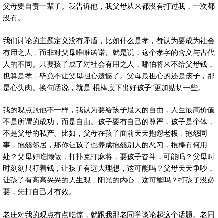
父母要自责一辈子。我告诉他，我父母从来都没有打过我，一次都
没有。
我们讨论的主题定义没有矛盾，比如什么是孝，都认为要成为社会
有用之人，而非对父母唯唯诺诺。就是说，这个孝字的含义与古代
人的不同。只要孩子成了对社会有用之人，哪怕将来不给父母钱，
也算是孝，毕竟不让父母担心遗憾了。父母最担心的还是孩子，那
是心头肉。换句话说，就是“棍棒底下出好孩子”更加贴切一些。
我的观点跟他不一样，我认为要给孩子最大的自由，人生最高价值
不是所谓的成功，而是自由。孩子要有自己的尊严，孩子是个体，
不是父母的私产。比如，父母在孩子面前天天抱怨老板，抱怨同
事，抱怨邻居，那你让孩子也养成抱怨别人的恶习，棍棒有何用
处？父母好吃懒做，打扑克打麻将，要孩子奋斗，可能吗？父母时
时刻刻只盯着钱，让孩子有远大理想，这可能吗？父母天天争吵，
让孩子有高高兴兴的人生观，阳光的内心，这可能吗？打孩子没必
要，先打自己才有效。
老庄对我的观点有点吃惊，就跟我那老同学谈论起这个话题。老同