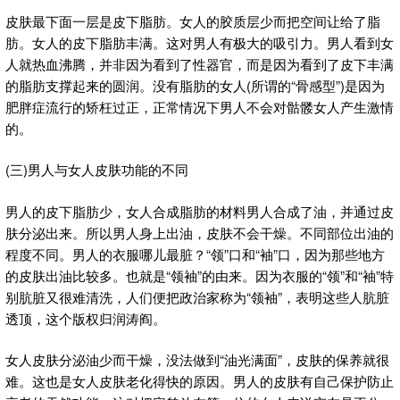
皮肤最下面一层是皮下脂肪。女人的胶质层少而把空间让给了脂
肪。女人的皮下脂肪丰满。这对男人有极大的吸引力。男人看到女
人就热血沸腾，并非因为看到了性器官，而是因为看到了皮下丰满
的脂肪支撑起来的圆润。没有脂肪的女人(所谓的“骨感型”)是因为
肥胖症流行的矫枉过正，正常情况下男人不会对骷髅女人产生激情
的。
(三)男人与女人皮肤功能的不同
男人的皮下脂肪少，女人合成脂肪的材料男人合成了油，并通过皮
肤分泌出来。所以男人身上出油，皮肤不会干燥。不同部位出油的
程度不同。男人的衣服哪儿最脏？“领”口和“袖”口，因为那些地方
的皮肤出油比较多。也就是“领袖”的由来。因为衣服的“领”和“袖”特
别肮脏又很难清洗，人们便把政治家称为“领袖”，表明这些人肮脏
透顶，这个版权归润涛阎。
女人皮肤分泌油少而干燥，没法做到“油光满面”，皮肤的保养就很
难。这也是女人皮肤老化得快的原因。男人的皮肤有自己保护防止