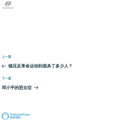
文
上
上一篇
章
一
镇压反革命运动到底杀了多少人？
导
篇
航
文
下
下一篇
章
一
邓小平的恐女症
篇
文
章