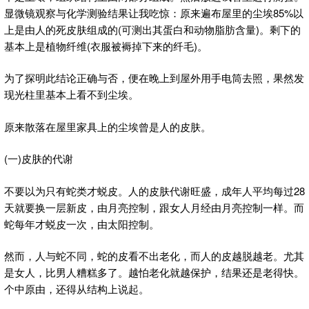
显微镜观察与化学测验结果让我吃惊：原来遍布屋里的尘埃85%以
上是由人的死皮肤组成的(可测出其蛋白和动物脂肪含量)。剩下的
基本上是植物纤维(衣服被褥掉下来的纤毛)。
为了探明此结论正确与否，便在晚上到屋外用手电筒去照，果然发
现光柱里基本上看不到尘埃。
原来散落在屋里家具上的尘埃曾是人的皮肤。
(一)皮肤的代谢
不要以为只有蛇类才蜕皮。人的皮肤代谢旺盛，成年人平均每过28
天就要换一层新皮，由月亮控制，跟女人月经由月亮控制一样。而
蛇每年才蜕皮一次，由太阳控制。
然而，人与蛇不同，蛇的皮看不出老化，而人的皮越脱越老。尤其
是女人，比男人糟糕多了。越怕老化就越保护，结果还是老得快。
个中原由，还得从结构上说起。