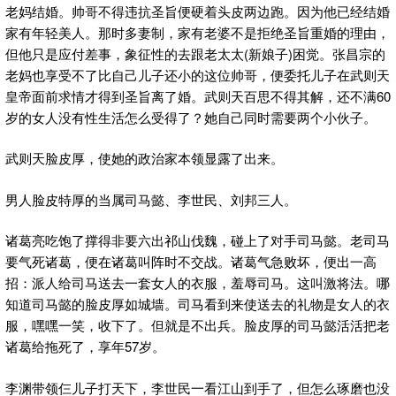
老妈结婚。帅哥不得违抗圣旨便硬着头皮两边跑。因为他已经结婚
家有年轻美人。那时多妻制，家有老婆不是拒绝圣旨重婚的理由，
但他只是应付差事，象征性的去跟老太太(新娘子)困觉。张昌宗的
老妈也享受不了比自己儿子还小的这位帅哥，便委托儿子在武则天
皇帝面前求情才得到圣旨离了婚。武则天百思不得其解，还不满60
岁的女人没有性生活怎么受得了？她自己同时需要两个小伙子。
武则天脸皮厚，使她的政治家本领显露了出来。
男人脸皮特厚的当属司马懿、李世民、刘邦三人。
诸葛亮吃饱了撑得非要六出祁山伐魏，碰上了对手司马懿。老司马
要气死诸葛，便在诸葛叫阵时不交战。诸葛气急败坏，便出一高
招：派人给司马送去一套女人的衣服，羞辱司马。这叫激将法。哪
知道司马懿的脸皮厚如城墙。司马看到来使送去的礼物是女人的衣
服，嘿嘿一笑，收下了。但就是不出兵。脸皮厚的司马懿活活把老
诸葛给拖死了，享年57岁。
李渊带领仨儿子打天下，李世民一看江山到手了，但怎么琢磨也没