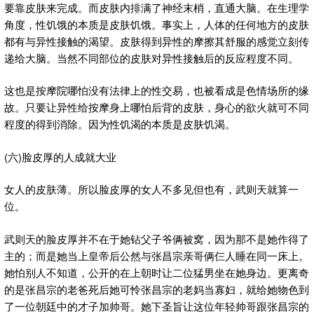
要靠皮肤来完成。而皮肤内排满了神经末梢，直通大脑。在生理学
角度，性饥饿的本质是皮肤饥饿。事实上，人体的任何地方的皮肤
都有与异性接触的渴望。皮肤得到异性的摩擦其舒服的感觉立刻传
递给大脑。当然不同部位的皮肤对异性接触后的反应程度不同。
这也是按摩院哪怕没有法律上的性交易，也被看成是色情场所的缘
故。只要让异性给按摩身上哪怕后背的皮肤，身心的欲火就可不同
程度的得到消除。因为性饥渴的本质是皮肤饥渴。
(六)脸皮厚的人成就大业
女人的皮肤薄。所以脸皮厚的女人不多见但也有，武则天就算一
位。
武则天的脸皮厚并不在于她钻父子爷俩被窝，因为那不是她作得了
主的；而是她当上皇帝后公然与张昌宗亲哥俩仨人睡在同一床上。
她怕别人不知道，公开的在上朝时让二位猛男坐在她身边。更离奇
的是张昌宗的老爸死后她可怜张昌宗的老妈当寡妇，就给她物色到
了一位朝廷中的才子加帅哥。她下圣旨让这位年轻帅哥跟张昌宗的