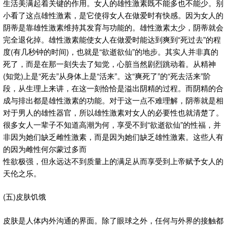
生活美满起着关键的作用。女人的雄性激素既不能多也不能少。别
小看了这点雄性激素，是它使得女人在做爱时有快感。因为女人的
阴蒂是靠雄性激素维持其发育与功能的。雄性激素太少，阴蒂就会
完全退化掉。雄性激素能使女人在做爱时能达到爽到“死过去”的程
度(有几秒钟的时间)，也就是“欲逝欲仙”的地步。其实人并非真的
死了，而是在那一刻失去了知觉，心脏当然剧烈跳动着。从精神
(知觉)上是“死去”从身体上是“活来”。这“爽死了”的“死去活来”阶
段，从生理上来讲，在这一刻恰恰是溢出阴精的过程。而阴精的合
成与排出都是雄性激素的功能。对于这一点不难理解，阴蒂就是相
对于男人的雄性器官，所以雄性激素对女人的必要性也就清楚了。
很多女人一辈子不知道高潮为何，享受不到“欲逝欲仙”的性福，并
非因为她们缺乏雌性激素，而是因为她们缺乏雄性激素。这些人有
的因为雌性何尔蒙过多而
性欲极强，但永远达不到质量上的满足从而享受到上帝赋予女人的
天伦之乐。
(五)皮肤饥饿
皮肤是人体内外沟通的界面。除了眼球之外，任何与外界的接触都