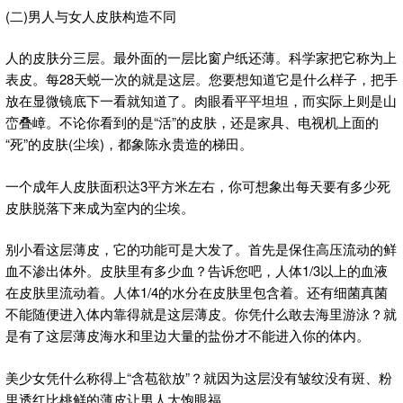
(二)男人与女人皮肤构造不同
人的皮肤分三层。最外面的一层比窗户纸还薄。科学家把它称为上
表皮。每28天蜕一次的就是这层。您要想知道它是什么样子，把手
放在显微镜底下一看就知道了。肉眼看平平坦坦，而实际上则是山
峦叠嶂。不论你看到的是“活”的皮肤，还是家具、电视机上面的
“死”的皮肤(尘埃)，都象陈永贵造的梯田。
一个成年人皮肤面积达3平方米左右，你可想象出每天要有多少死
皮肤脱落下来成为室内的尘埃。
别小看这层薄皮，它的功能可是大发了。首先是保住高压流动的鲜
血不渗出体外。皮肤里有多少血？告诉您吧，人体1/3以上的血液
在皮肤里流动着。人体1/4的水分在皮肤里包含着。还有细菌真菌
不能随便进入体内靠得就是这层薄皮。你凭什么敢去海里游泳？就
是有了这层薄皮海水和里边大量的盐份才不能进入你的体内。
美少女凭什么称得上“含苞欲放”？就因为这层没有皱纹没有斑、粉
里透红比桃鲜的薄皮让男人大饱眼福。