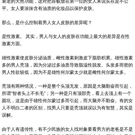
衰老的天然功能，这对把容貌放在第一位的女人来说实在是不公
平。女人要涂抹含有油质的化妆品以保护皮肤。
那么，是什么控制着男人女人皮肤的差异呢？
是性激素。 其实，男人与女人的皮肤在功能上最大的差异是在性
激素方面。
雄性激素使皮肤分泌油质，雌性激素刺激皮下脂肪积累。雄性激素
多的男人秃顶，因为分泌过多油质导致脂溢性脱发。头发多而密的
男人性欲较低，因为不是雄性何尔蒙太少就是雌性何尔蒙太多。
秃顶有两种情况，一种是整个头顶无发，原因是大脑勤奋而引起，
所谓“智者头上不长毛”；另一种是只有顶部秃，看上去顶上有一个
圆坑，这是由于雄性何尔蒙过多而引起，而大脑并不勤奋。有的女
人不明白二者的区别，找男人只要是秃顶就误以为有智慧，其实是
误解。
由于人有遗传性，有不少民族的女人找对象要看男方的老爸是不是