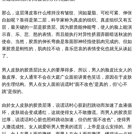
那么，这层薄皮靠什么维持没有皱纹、润如凝脂、可松可紧、伸张
自如呢？靠得是第二层，科学家称为真皮的组织。真皮组织又有五
层，最关键的一层是胶质层。因为胶质能伸能弯，使人的脸上能演
示喜、乐、悲、怒的表情。而且能执行对异性挤眉弄眼暗送秋波的
使命。当然，胶质的伸长弯曲是靠面部神经指使肌肉完成的。但如
果胶质是刚性的，肌肉拉不动，喜乐悲哀的表情变化也就无从谈起
了。
男人皮肤的胶质层比女人的要厚得多。所以，男人的脸皮比女人的
脸皮厚。女人通常不会在大庭广众面前讲黄色笑话，原因在于皮肤
的生理结构。男人在女人面前说谎时“面不改色”是真的，但“心不
跳”是假的。
由於女人皮肤的胶质层薄，说谎话时心脏剧烈跳动而加速了血液循
环，皮肤就会变成通红，这就使得女人不敢撒谎。而男人的胶质层
过厚，说谎话时心脏也照样跳动加速，但仍然“面不改色”，使得男
人撒谎成性。女人就爱听男人赞美的谎言，上帝是这么安排的。所
以，女人在男人面前撒娇，而男人在女人面前撒谎。懂得这一点对