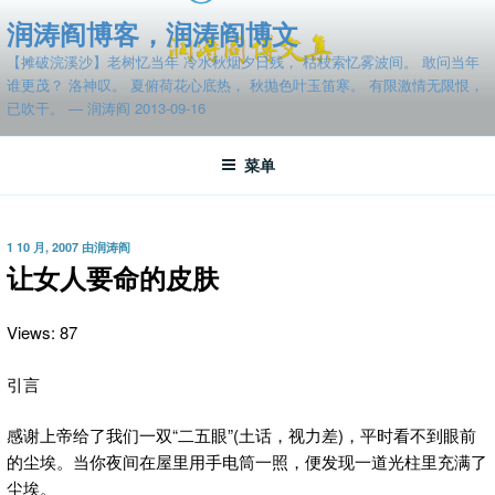
跳
润涛阎博客，润涛阎博文
至
【摊破浣溪沙】老树忆当年 冷水秋烟夕日残， 枯枝索忆雾波间。 敢问当年
内
谁更茂？ 洛神叹。 夏俯荷花心底热， 秋抛色叶玉笛寒。 有限激情无限恨，
容
已吹干。 — 润涛阎 2013-09-16
菜单
发
1 10 月, 2007
由
润涛阎
布
让女人要命的皮肤
于
Views: 87
引言
感谢上帝给了我们一双“二五眼”(土话，视力差)，平时看不到眼前
的尘埃。当你夜间在屋里用手电筒一照，便发现一道光柱里充满了
尘埃。