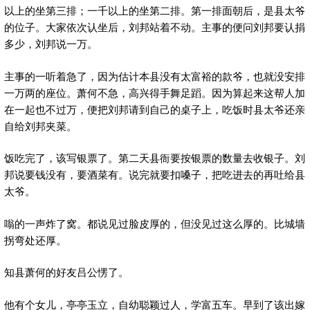
以上的坐第三排；一千以上的坐第二排。第一排面朝后，是县太爷
的位子。大家依次认坐后，刘邦站着不动。主事的便问刘邦要认捐
多少，刘邦说一万。
主事的一听着急了，因为估计本县没有太富裕的款爷，也就没安排
一万两的座位。萧何不急，高兴得手舞足蹈。因为算起来这帮人加
在一起也不过万，便把刘邦请到自己的桌子上，吃饭时县太爷还亲
自给刘邦夹菜。
饭吃完了，该写银票了。第二天县衙要按银票的数量去收银子。刘
邦说要钱没有，要酒菜有。说完就要扣嗓子，把吃进去的再吐给县
太爷。
嗡的一声炸了窝。都说见过脸皮厚的，但没见过这么厚的。比城墙
拐弯处还厚。
知县萧何的好友吕公愣了。
他有个女儿，亭亭玉立，自幼聪颖过人，学富五车。早到了该出嫁