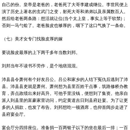
自己的份。皇帝是老爸的，老爸死了大哥李建成继位。李世民便上
演了历史上著名的玄武门之变，射死大哥和弟弟以及亲属数百人。
然后给老爸两条路：想活就让位(当个太上皇，事实上等于软禁)；
否则一马勺烩了。老爸脸皮也够厚的，咽下了这口气换了一条命。
（七）美才女专门找脸皮厚的嫁
要说脸皮最厚的上下两千多年当数刘邦。
刘邦当年不读书不劳作，是个地痞混混。
沛县县令萧何有个好友吕公。吕公和家乡的人结下冤仇后逃到了沛
县。沛县县吏就是萧何。萧何想为县里百姓干点事，筑路修桥办教
育，弄点政绩出来好高升。可他手里没钱，便想到了集资。他亲自
派人到县里的富豪家里访问，约定黄道吉日到县府赴宴。为了让更
多的人捐款，也发了布告。刘邦想吃一顿酒席，也仰首阔步走进了
县府宴会厅。
宴会厅分四排座位。准备捐一百两银子以下的坐在最后一排；一百