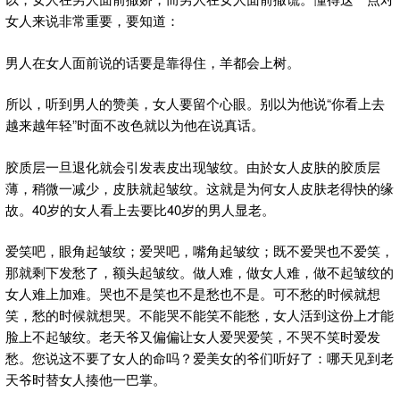
女人来说非常重要，要知道：
男人在女人面前说的话要是靠得住，羊都会上树。
所以，听到男人的赞美，女人要留个心眼。别以为他说“你看上去
越来越年轻”时面不改色就以为他在说真话。
胶质层一旦退化就会引发表皮出现皱纹。由於女人皮肤的胶质层
薄，稍微一减少，皮肤就起皱纹。这就是为何女人皮肤老得快的缘
故。40岁的女人看上去要比40岁的男人显老。
爱笑吧，眼角起皱纹；爱哭吧，嘴角起皱纹；既不爱哭也不爱笑，
那就剩下发愁了，额头起皱纹。做人难，做女人难，做不起皱纹的
女人难上加难。哭也不是笑也不是愁也不是。可不愁的时候就想
笑，愁的时候就想哭。不能哭不能笑不能愁，女人活到这份上才能
脸上不起皱纹。老天爷又偏偏让女人爱哭爱笑，不哭不笑时爱发
愁。您说这不要了女人的命吗？爱美女的爷们听好了：哪天见到老
天爷时替女人揍他一巴掌。