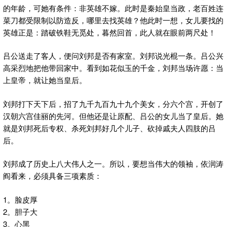
的年龄，可她有条件：非英雄不嫁。此时是秦始皇当政，老百姓连
菜刀都受限制以防造反，哪里去找英雄？他此时一想，女儿要找的
英雄正是：踏破铁鞋无觅处，暮然回首，此人就在眼前两尺处！
吕公送走了客人，便问刘邦是否有家室。刘邦说光棍一条。吕公兴
高采烈地把他带回家中。看到如花似玉的千金，刘邦当场许愿：当
上皇帝，就让她当皇后。
刘邦打下天下后，招了九千九百九十九个美女，分六个宫，开创了
汉朝六宫佳丽的先河。但他还是让原配、吕公的女儿当了皇后。她
就是刘邦死后专权、杀死刘邦好几个儿子、砍掉戚夫人四肢的吕
后。
刘邦成了历史上八大伟人之一。所以，要想当伟大的领袖，依润涛
阎看来，必须具备三项素质：
1。脸皮厚
2。胆子大
3。心黑