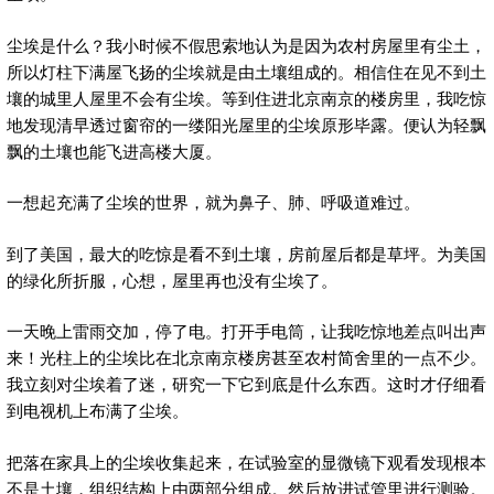
尘埃是什么？我小时候不假思索地认为是因为农村房屋里有尘土，
所以灯柱下满屋飞扬的尘埃就是由土壤组成的。相信住在见不到土
壤的城里人屋里不会有尘埃。等到住进北京南京的楼房里，我吃惊
地发现清早透过窗帘的一缕阳光屋里的尘埃原形毕露。便认为轻飘
飘的土壤也能飞进高楼大厦。
一想起充满了尘埃的世界，就为鼻子、肺、呼吸道难过。
到了美国，最大的吃惊是看不到土壤，房前屋后都是草坪。为美国
的绿化所折服，心想，屋里再也没有尘埃了。
一天晚上雷雨交加，停了电。打开手电筒，让我吃惊地差点叫出声
来！光柱上的尘埃比在北京南京楼房甚至农村简舍里的一点不少。
我立刻对尘埃着了迷，研究一下它到底是什么东西。这时才仔细看
到电视机上布满了尘埃。
把落在家具上的尘埃收集起来，在试验室的显微镜下观看发现根本
不是土壤，组织结构上由两部分组成。然后放进试管里进行测验。