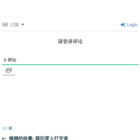
订阅
Login
请登录评论
0
评论
文
上
上一篇
章
一
猴精的故事- 跟印度人打交道