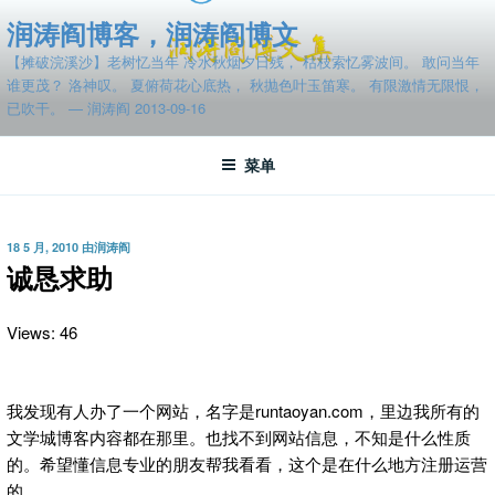
跳
润涛阎博客，润涛阎博文
至
【摊破浣溪沙】老树忆当年 冷水秋烟夕日残， 枯枝索忆雾波间。 敢问当年
内
谁更茂？ 洛神叹。 夏俯荷花心底热， 秋抛色叶玉笛寒。 有限激情无限恨，
容
已吹干。 — 润涛阎 2013-09-16
菜单
发
18 5 月, 2010
由
润涛阎
布
诚恳求助
于
Views: 46
我发现有人办了一个网站，名字是runtaoyan.com，里边我所有的
文学城博客内容都在那里。也找不到网站信息，不知是什么性质
的。希望懂信息专业的朋友帮我看看，这个是在什么地方注册运营
的。