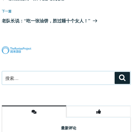
导
篇
航
文
下
下一篇
章
一
老队长说：“吃一张油饼，胜过睡十个女人！”
篇
文
章
搜
搜
索
索：
最新评论