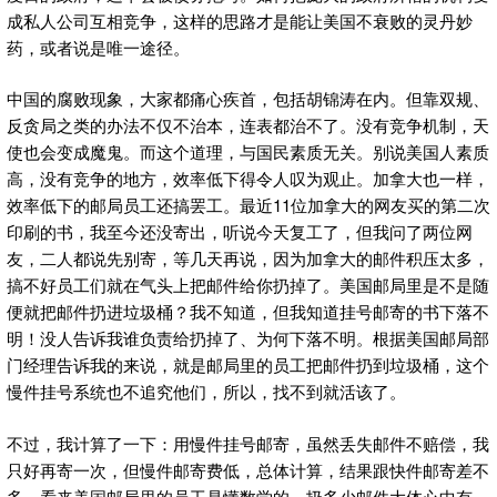
成私人公司互相竞争，这样的思路才是能让美国不衰败的灵丹妙
药，或者说是唯一途径。
中国的腐败现象，大家都痛心疾首，包括胡锦涛在内。但靠双规、
反贪局之类的办法不仅不治本，连表都治不了。没有竞争机制，天
使也会变成魔鬼。而这个道理，与国民素质无关。别说美国人素质
高，没有竞争的地方，效率低下得令人叹为观止。加拿大也一样，
效率低下的邮局员工还搞罢工。最近11位加拿大的网友买的第二次
印刷的书，我至今还没寄出，听说今天复工了，但我问了两位网
友，二人都说先别寄，等几天再说，因为加拿大的邮件积压太多，
搞不好员工们就在气头上把邮件给你扔掉了。美国邮局里是不是随
便就把邮件扔进垃圾桶？我不知道，但我知道挂号邮寄的书下落不
明！没人告诉我谁负责给扔掉了、为何下落不明。根据美国邮局部
门经理告诉我的来说，就是邮局里的员工把邮件扔到垃圾桶，这个
慢件挂号系统也不追究他们，所以，找不到就活该了。
不过，我计算了一下：用慢件挂号邮寄，虽然丢失邮件不赔偿，我
只好再寄一次，但慢件邮寄费低，总体计算，结果跟快件邮寄差不
多。看来美国邮局里的员工是懂数学的，扔多少邮件大体心中有