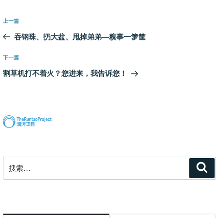
文
上
上一篇
章
一
吞钢珠、扔大盆、甩掉弟弟—糗事一箩筐
导
篇
航
文
下
下一篇
章
一
割草机打不着火？您进来，我告诉您！
篇
文
章
搜
搜
索
索：