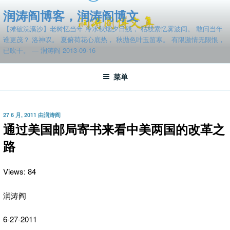
跳
润涛阎博客，润涛阎博文
至
【摊破浣溪沙】老树忆当年 冷水秋烟夕日残， 枯枝索忆雾波间。 敢问当年
内
谁更茂？ 洛神叹。 夏俯荷花心底热， 秋抛色叶玉笛寒。 有限激情无限恨，
容
已吹干。 — 润涛阎 2013-09-16
菜单
发
27 6 月, 2011
由
润涛阎
布
通过美国邮局寄书来看中美两国的改革之
于
路
Views: 84
润涛阎
6-27-2011