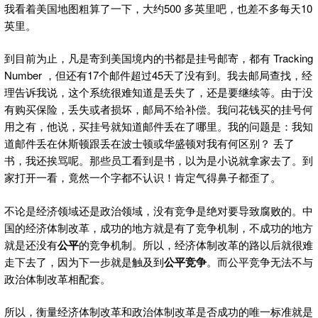
我看着美国地图粗算了一下，大约500 多英里吧，也差不多每天10
英里。
到目前为止，凡是寄到美国境内的书都是挂号邮寄，都有 Tracking
Number ，但还有17个邮件超过45天了没有到。我去邮局查找，经
理告诉我说，这个系统很难知道是丢失了，还是要继续等。由于没
有购买保险，丢失或者损坏，邮局不给补偿。我问花钱买的挂号何
用之有，他说，买挂号就知道邮件丢在了哪里。我的问题是：我知
道邮件丢在休斯顿跟丢在波士顿或华盛顿对我有何区别？ 丢了
书，我还挨骂呢。那些员工看到是书，以为是小说就拿家去了。到
家打开一看，竟然一个字都不认识！肯定气得鼻子都歪了。
不论是经济领域还是政治领域，没有竞争是绝对要导致腐败的。中
国的经济体制改革，成功的地方就是有了竞争机制，不成功的地方
就是还没有
公平
的竞争机制。所以，经济体制改革的路以后就很难
走下去了，因为下一步就是触及到
公平竞争
。而公平竞争无法不与
政治体制改革相配套。
所以，衡量经济体制改革和政治体制改革是否成功的唯一标准就是