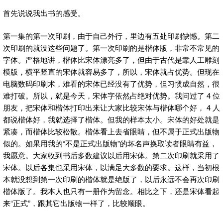
首先说说我出书的感受。
第一集的第一次印刷，由于自己外行，里边有五处印刷缺憾。第二
次印刷的就没这些问题了。第一次印刷的是楷体版，非常不常见的
字体。严格地讲，楷体比宋体漂亮多了，但由于古代是靠人工雕刻
模版，横平竖直的宋体就容易多了，所以，宋体就占优势。但现在
电脑数码印刷术，难看的宋体已经没有了优势，但习惯成自然，很
难打破。所以，就是今天，宋体字依然占绝对优势。我问过了 4 位
朋友，把宋体和楷体打印出来让大家比较宋体与楷体哪个好， 4 人
都说楷体好，我就选择了楷体。但我的样本太小。宋体的好处就是
紧凑，而楷体比较松散。楷体看上去省眼睛，但不属于正式出版物
似的。如果用我的“不是正式出版物”的坏名声换取读者眼睛有益，
我愿意。大家收到书后多数建议以后用宋体。第二次印刷就采用了
宋体。以后各集也采用宋体，以满足大多数的要求。这样，当初根
本就没想到第一次印刷的楷体就是绝版了，以后永远不会再次印刷
楷体版了。我本人也只有一册作为留念。相比之下，还是宋体看起
来“正式”，跟其它出版物一样了，比较顺眼。