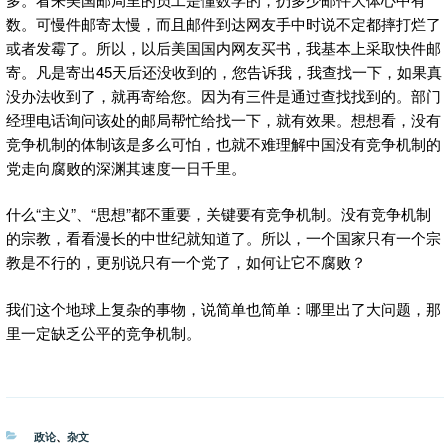
数。可慢件邮寄太慢，而且邮件到达网友手中时说不定都摔打烂了
或者发霉了。所以，以后美国国内网友买书，我基本上采取快件邮
寄。凡是寄出45天后还没收到的，您告诉我，我查找一下，如果真
没办法收到了，就再寄给您。因为有三件是通过查找找到的。部门
经理电话询问该处的邮局帮忙给找一下，就有效果。想想看，没有
竞争机制的体制该是多么可怕，也就不难理解中国没有竞争机制的
党走向腐败的深渊其速度一日千里。
什么“主义”、“思想”都不重要，关键要有竞争机制。没有竞争机制
的宗教，看看漫长的中世纪就知道了。所以，一个国家只有一个宗
教是不行的，更别说只有一个党了，如何让它不腐败？
我们这个地球上复杂的事物，说简单也简单：哪里出了大问题，那
里一定缺乏公平的竞争机制。
分
政论
、
杂文