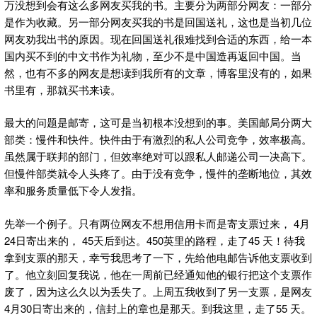
万没想到会有这么多网友买我的书。主要分为两部分网友：一部分
是作为收藏。另一部分网友买我的书是回国送礼，这也是当初几位
网友劝我出书的原因。现在回国送礼很难找到合适的东西，给一本
国内买不到的中文书作为礼物，至少不是中国造再返回中国。当
然，也有不多的网友是想读到我所有的文章，博客里没有的，如果
书里有，那就买书来读。
最大的问题是邮寄，这可是当初根本没想到的事。美国邮局分两大
部类：慢件和快件。快件由于有激烈的私人公司竞争，效率极高。
虽然属于联邦的部门，但效率绝对可以跟私人邮递公司一决高下。
但慢件部类就令人头疼了。由于没有竞争，慢件的垄断地位，其效
率和服务质量低下令人发指。
先举一个例子。只有两位网友不想用信用卡而是寄支票过来， 4月
24日寄出来的， 45天后到达。450英里的路程，走了45 天！待我
拿到支票的那天，幸亏我思考了一下，先给他电邮告诉他支票收到
了。他立刻回复我说，他在一周前已经通知他的银行把这个支票作
废了，因为这么久以为丢失了。上周五我收到了另一支票，是网友
4月30日寄出来的，信封上的章也是那天。到我这里，走了55 天。