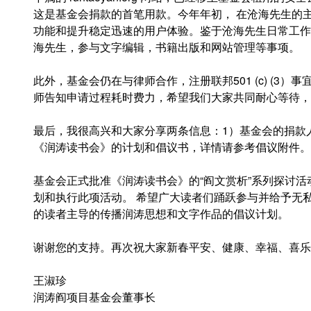
这是基金会捐款的首笔用款。今年年初， 在沧海先生的
功能和提升稳定迅速的用户体验。鉴于沧海先生日常工作
海先生，参与文字编辑，书籍出版和网站管理
等
事项。
此外，基金会仍在与律师合作，注册联邦501 (c) (3
师告知申请过程耗时费力，希望我们大家共同耐心等待，
最后，我很高兴和大家分享两条信息：1）基金会的捐款
《润涛读书会》的计划和倡议书，详情请参考倡议附件。
基金会正式批准《润涛读书会》的“阎文赏析”系列探讨
划和执行此项活动。 希望广大读者们踊跃参与并给予无
的读者主导的传播润涛思想和文字作品的倡议计划。
谢谢您的支持。再次祝大家新春平安、健康、幸福、喜乐
王淑珍
润涛阎项目基金会董事长