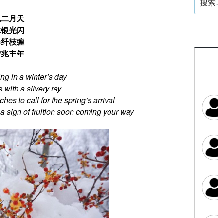
索：
飞二月天
木银光闪
春纤枝缠
雪兆丰年
ing in a winter’s day
 with a silvery ray
es to call for the spring’s arrival
a sign of fruition soon coming your way