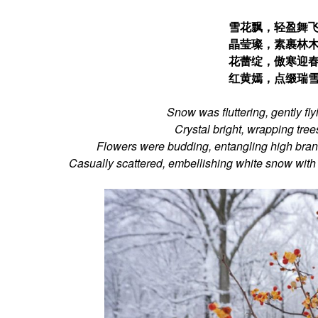
雪花飘，轻盈舞
晶莹璨，素裹林
花蕾绽，傲寒迎
红黄嫣，点缀瑞
Snow was fluttering, gently fly
Crystal bright, wrapping trees
Flowers were budding, entangling high branch
Casually scattered, embellishing white snow with 