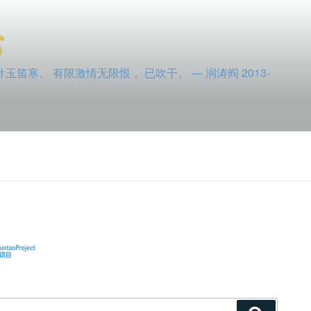
寒。 有限激情无限恨， 已吹干。 — 润涛阎 2013-