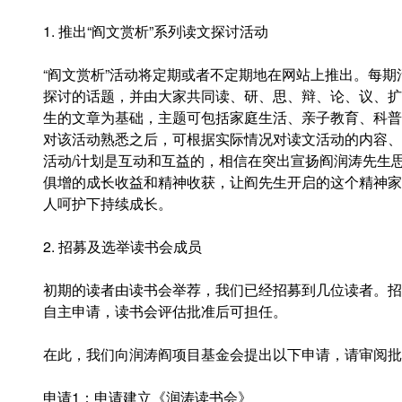
1. 推出“阎文赏析”系列读文探讨活动
“阎文赏析”活动将定期或者不定期地在网站上推出。每
探讨的话题，并由大家共同读、研、思、辩、论、议、扩
生的文章为基础，主题可包括家庭生活、亲子教育、科普
对该活动熟悉之后，可根据实际情况对读文活动的内容、
活动/计划是互动和互益的，相信在突出宣扬阎润涛先生
俱增的成长收益和精神收获，让阎先生开启的这个精神家
人呵护下持续成长。
2. 招募及选举读书会成员
初期的读者由读书会举荐，我们已经招募到几位读者。招
自主申请，读书会评估批准后可担任。
在此，我们向润涛阎项目基金会提出以下申请，请审阅批
申请1：申请建立《润涛读书会》