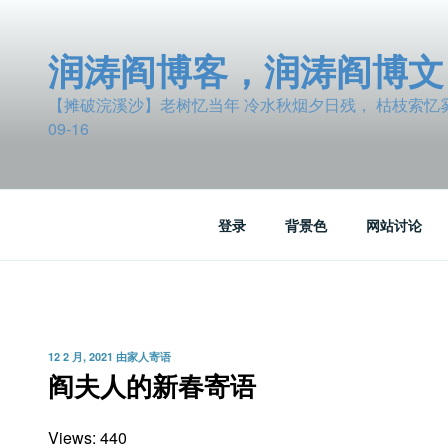
跳
至
润涛阎博客，润涛阎博文
内
容
【摊破浣溪沙】老树忆当年 冷水秋烟夕日残， 枯枝索忆雾波
09-16
登录
背景色
网站讨论
发
12 2 月, 2021
由
家人寄语
布
阎夫人的新春寄语
于
Views: 440