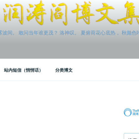
间。 敢问当年谁更茂？ 洛神叹。 夏俯荷花心底热， 秋抛色叶玉笛
站内短信（悄悄话）
分类博文
搜