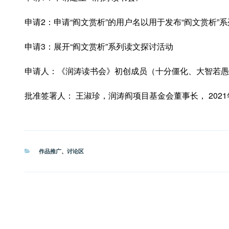
申请2：申请“阎文赏析”的用户名以用于发布“阎文赏析”
申请3：展开“阎文赏析”系列读文探讨活动
申请人：《润涛读书会》初创成员（十分僵化、大智若愚
批准签署人： 王淑珍，润涛阎项目基金会董事长， 2021
分
作品推广
、
讨论区
类