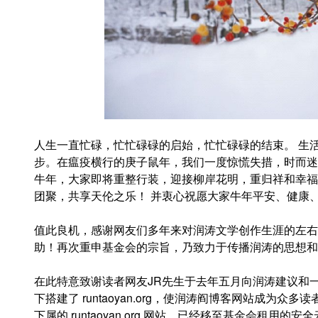
人生一直忙碌，忙忙碌碌的启始，忙忙碌碌的结束。 生
步。在瘟疫横行的庚子鼠年，我们一度惊慌失措，时而迷
牛年，大家即将重整行装，迎接柳岸花明，重归祥和幸福
团聚，共享天伦之乐！ 并衷心祝愿大家牛年平安、健康
值此良机，感谢网友们多年来对润涛文学创作生涯的左右
助！再次重申基金会的宗旨，乃致力于传播润涛的思想和
在此特意致谢读者网友JR先生于去年五月向润涛建议和
下搭建了 runtaoyan.org，使润涛阎博客网站成为
下属的 runtaoyan.org 网站，已经移至基金会租用的安全