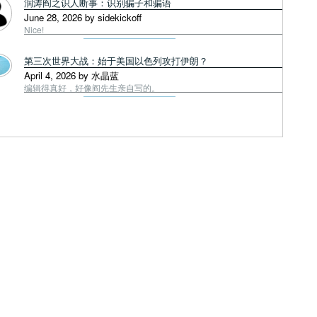
润涛阎之识人断事：识别骗子和骗语
June 28, 2026 by sidekickoff
Nice!
第三次世界大战：始于美国以色列攻打伊朗？
April 4, 2026 by 水晶蓝
编辑得真好，好像阎先生亲自写的。