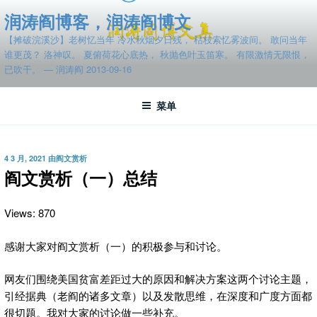
跳
润涛阎博客，润涛阎博文
至
【摊破浣溪沙】老树忆当年 冷水秋烟夕日残， 枯枝索忆雾波间。 敢问当年
内
谁更茂？ 洛神叹。 夏俯荷花心底热， 秋抛色叶玉笛寒。 有限激情无限恨，
容
已吹干。 — 润涛阎 2013-09-16
菜单
发
4 3 月, 2021
由
阎文赏析
布
阎文赏析（一）总结
于
Views: 870
感谢大家对阎文赏析（一）的积极参与和讨论。
网友们围绕美国贫富差距过大的原因和解决方案这两个讨论主题，
引经据典（老阎的诸多文章）以及发散思维，在深度和广度方面都
很切题。我对大家的讨论做一些补充。