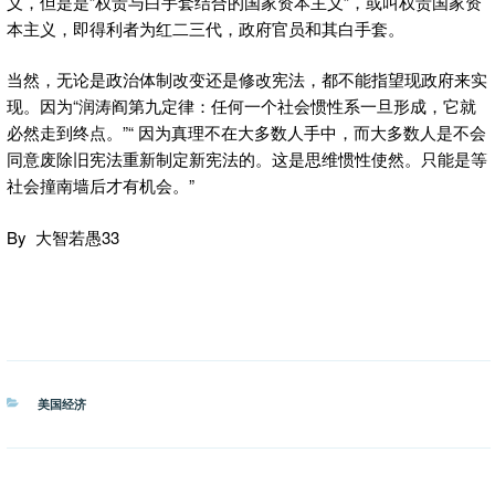
义，但是是”权贵与白手套结合的国家资本主义”，或叫权贵国家资
本主义，即得利者为红二三代，政府官员和其白手套。
当然，无论是政治体制改变还是修改宪法，都不能指望现政府来实
现。因为“润涛阎第九定律：任何一个社会惯性系一旦形成，它就
必然走到终点。”“ 因为真理不在大多数人手中，而大多数人是不会
同意废除旧宪法重新制定新宪法的。这是思维惯性使然。只能是等
社会撞南墙后才有机会。”
By 大智若愚33
分
美国经济
类