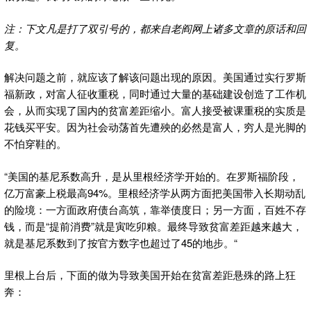
注：下文凡是打了双引号的，都来自老阎网上诸多文章的原话和回
复。
解决问题之前，就应该了解该问题出现的原因。美国通过实行罗斯
福新政，对富人征收重税，同时通过大量的基础建设创造了工作机
会，从而实现了国内的贫富差距缩小。富人接受被课重税的实质是
花钱买平安。因为社会动荡首先遭殃的必然是富人，穷人是光脚的
不怕穿鞋的。
“美国的基尼系数高升，是从里根经济学开始的。在罗斯福阶段，
亿万富豪上税最高94%。里根经济学从两方面把美国带入长期动乱
的险境：一方面政府债台高筑，靠举债度日；另一方面，百姓不存
钱，而是“提前消费”就是寅吃卯粮。最终导致贫富差距越来越大，
就是基尼系数到了按官方数字也超过了45的地步。“
里根上台后，下面的做为导致美国开始在贫富差距悬殊的路上狂
奔：