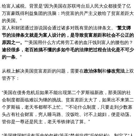
给富人减税。背景是“因为美国在苏联垮台后人民大众都接受了亿
万富豪既得利益集团的洗脑：均贫富的共产主义败给了贫富差距大
的美国。”
富人和财团通过游说国会通过诸多对既有里的法律条文。“
繁文缛
节的法律条文就是为富人设计的，是导致贫富差距和社会不公正的
原因之一。”
“美国用什么方式将劳工者的血汗饯到富人的腰包的？
途径很多，老百姓搞不懂的多如牛毛的法律把过程合法化是不可少
的一条
。”
从根上解决美国贫富差距的问题，需要在
政治体制
和
修改宪法
上双
管齐下：
“美国在债务危机后如果不能出现第二个罗斯福新政，那美国的社
会制度都面临难以为继的挑战。贫富差距太大了，如果出不来第二
个罗斯福，老天爷都帮不上忙。”“不论什么制度，只要走到少数寡
头占有社会财富，穷人睡马路、没饭吃、讨不上媳妇，便是动荡。
管你是一尊还是民主，老天爷铁律说了算。”
“美国建国时没有历史的包袱(等于“焚书坑儒”后的轻松)，制定了“人