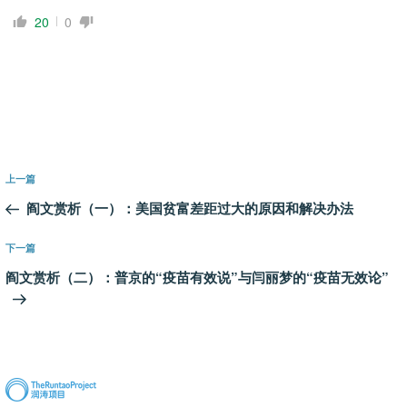
20
0
文
上
上一篇
章
一
阎文赏析（一）：美国贫富差距过大的原因和解决办法
导
篇
航
文
下
下一篇
章
一
阎文赏析（二）：普京的“疫苗有效说”与闫丽梦的“疫苗无效论”
篇
文
章