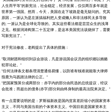
人生而平等”的新宪法，社会稳定，经济发展，仅仅两百多年就是
世界第一强国。然而，今天，美国在走下坡路是毫无疑问的。究其
原因，一派认为是左派搞福利把人变成懒人和非法移民太多导致
的; 一派认为是全球化导致的。其实这些看法都是芸芸众生的浅薄
之见。根据润涛阎第二十五定律，是这本美国宪法该烧掉了，需要
写新宪法了。“
对于宪法修改，老阎提出了具体的措施：
“取消财团和组织到议会游说，凡是游说国会议员的组织都以贿赂
犯罪论处。“
“任何法律条文都条理清楚通俗易懂，以防谁有钱谁就能靠大律师
指鹿为马践踏法律的公正。“
“把国家预算分成两部分：赤字内的部分由民选的总统提议，经议
会批准；而超出的债务(赤字)部分则由终身制的最高法院来决定。“
有一点需要说明的是：罗斯福新政是国内贫富差距缩小的国家资本
主义，不同与美国当前的个体资本主义。中国目前是国家资本主