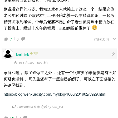
别说没这样的老婆。我知道就有人就摊上了这么一个。结果这位
老公年轻时除了做好本行工作还陪老婆一起学精算知识、一起考
精算师系列考试。中年后老婆不愿拼命了老公就将剩余精力放在
了投资上。经过十来年的积累，夫妇俩提前退休了
7
0
打开回复
(1)
离线
karl_fsk
10 3 月, 2021 3:09 上午
家庭和睦， 除了谁做主之外， 还有一个很重要的事情就是有关如
何避免误解， 阎先生还举了一些自己的例子。可以在下面链接的
评论区找到。
https://blog.wenxuecity.com/myblog/1666/201902/5929.html
Last edited 5 年 之前 by karl_fsk
10
0