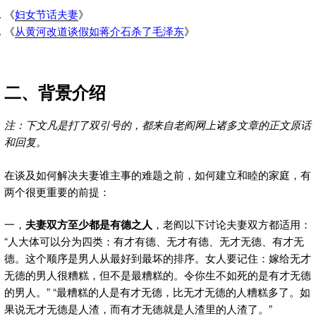
《
妇女节话夫妻
》
《
从黄河改道谈假如蒋介石杀了毛泽东
》
二、背景介绍
注：下文凡是打了双引号的，都来自老阎网上诸多文章的正文原话
和回复。
在谈及如何解决夫妻谁主事的难题之前，如何建立和睦的家庭，有
两个很更重要的前提：
一，
夫妻双方至少都是有德之人
，老阎以下讨论夫妻双方都适用：
“人大体可以分为四类：有才有德、无才有德、无才无德、有才无
德。这个顺序是男人从最好到最坏的排序。女人要记住：嫁给无才
无德的男人很糟糕，但不是最糟糕的。令你生不如死的是有才无德
的男人。” “最糟糕的人是有才无德，比无才无德的人糟糕多了。如
果说无才无德是人渣，而有才无德就是人渣里的人渣了。”