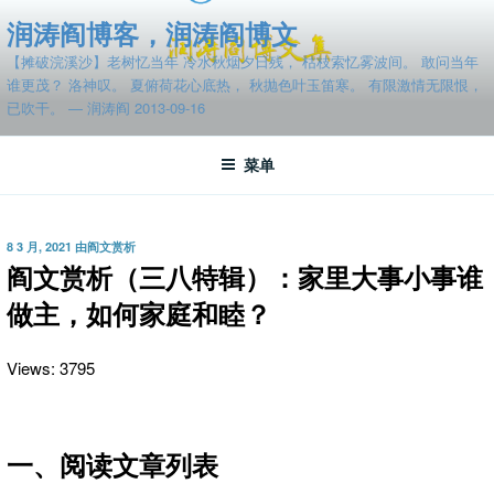
跳
润涛阎博客，润涛阎博文
至
【摊破浣溪沙】老树忆当年 冷水秋烟夕日残， 枯枝索忆雾波间。 敢问当年
内
谁更茂？ 洛神叹。 夏俯荷花心底热， 秋抛色叶玉笛寒。 有限激情无限恨，
容
已吹干。 — 润涛阎 2013-09-16
菜单
发
8 3 月, 2021
由
阎文赏析
布
阎文赏析（三八特辑）：家里大事小事谁
于
做主，如何家庭和睦？
Views: 3795
一、阅读文章列表