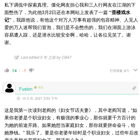
私下调侃中探索真理。僵化网友担心我和三人行网友在江湖的下
面憋伤了，为此他3月2日还在本网站上发表了一篇
“歪楼戏水
记”
，我跟他说，有他这个对万人万事有超强的包容精神、人见人
爱的万人迷帮我们冒泡，我们是不会憋伤的，我们在湖面上游泳
容易遭人踩，还是潜水比较安全啊，哈哈，让各位见笑了。谢
谢。
Last edited 5 年 之前 by CBA7
14
-1
打开回复
(27)
离线
Fusion
10 3 月, 2021 3:53 下午
这是我第一次读到老阎的《妇女节话夫妻》，其中老阎写道，“如
果你老婆是个职业妇女，有极强的事业心，那你就要千方百计的
为她的前途开路。如果她想当家庭妇女，那你就要拼命奋斗，给
她挣钱。” 我乐了。要是你老婆年轻时是个职业妇女，过些年后改
变主意想当家庭妇女了，那该怎么办？