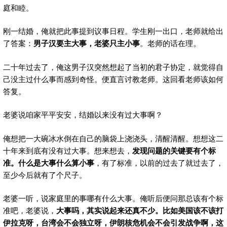
庭和睦。
刚一结婚，俺就把此事提到议事日程。学生刚一出口，老师就给出
了答案：
男子汉要主大事，老婆只主小事
。老师的话在理。
二十年过去了，俺这男子汉突然想起了当初的君子协定，就觉得自
己没主过什么事而感到奇怪。便直言讨教老师。这回看老师该如何
答复。
老婆说咱家平平安安，结婚以来没有过大事啊？
俺想把一大碗冰水倒在自己的脑袋上浇浇头，清醒清醒。想想这二
十年来到底有没有过大事。想来想去，
发现问题的关键要有个标
准。什么是大事什么算小事
，有了标准，以前的过去了就过去了，
至少今后就有了个尺子。
老婆一听，说家庭里的事哪有什么大事。俺听后便问那总该有个标
准吧，老婆说，
大事吗，其实说起来还真不少。比如美国该不该打
伊拉克呀，台湾会不会独立呀，伊朗核危机会不会引发战争啊，这