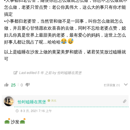
怎么做，老婆只管点赞：老公你真伟大，这么大的事只有你才能
搞定
•小事都归老婆管，当然管和做不是一回事，叫你怎么做就怎么
做，并且要心甘情愿欢欢喜喜的去做，同时不忘给老婆点赞，媳
妇儿你真是世界上最甜美的老婆，最有爱心的妈妈，这世上怎么
好事儿都让我占了呢…哈哈哈
以上是瞌睡在沙发上做的黄粱美梦和臆语，诸君笑笑放过瞌睡就
可
Last edited 5 年 之前 by 恰时瞌睡在黑堡
25
0
打开回复
(1)
恰时瞌睡在黑堡
离线
8 3 月, 2021 7:16 上午
沙发