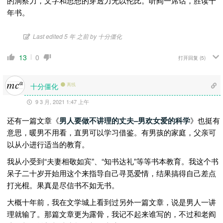
的洞察力，文字和思想的穿透力无以伦比。听阎一席话，胜读十
年书。
Last edited 5 年 之前 by 十分僵化
13
0
打开回复
(5)
十分僵化
离线
9 3 月, 2021 1:47 上午
还有一篇文章《
男人要做不讲理的丈夫–男欢女爱的科学
》也挺有
意思，暖男不用看，直男可以学习借鉴。有男孩的家庭，父亲可
以从小进行适当的教育。
我从小受到“夫妻相敬如宾”、“知书达礼”等等书本教育。我这个书
呆子二十岁开始用这个来指导自己寻觅爱情，结果搞得自己差点
打光棍。果真是尽信书不如无书。
大概十年前，我在文学城上看到过另外一篇文章，说是男人一讲
理就输了。那篇文章更为露骨，我记不起来谁写的，不过和老阎