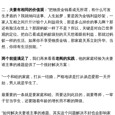
二，
夫妻有相同的价值观
：”把物质金钱看成无所谓，有什么可发
生矛盾的？我就纳闷这事。人生如梦，要是因为金钱利益吵架，一
家人互相之间斤斤计较个人利益得失，那是多么掉价的事儿啊？那
还有脸活在世上？那跟蚂蚁一样了不是？所以，关键是对自己世界
观的定位。把自己看成是蚂蚁级别的天天想着眼前利益，那就过蚂
蚁一样的生活。如果你不享受物质金钱，那家庭关系立刻升华。当
然，你得有生活技能。”
两个前提满足了
，我们再来看看
老阎的实践
，他的家庭经验为夫妻
谁主事的难题提供了一个很好解决方案：
“一个和睦的家庭，打从一结婚，严格地讲是打从谈恋爱那一天开
始，男人就是学生了。
最重要的一条就是要家庭和睦。而要达到此目的，就要尊师，一辈
子甘当学生，还要随着年龄的增长而不断的降级。
“如何解决夫妻谁主事的难题。其实这个问题解决不好也会影响家