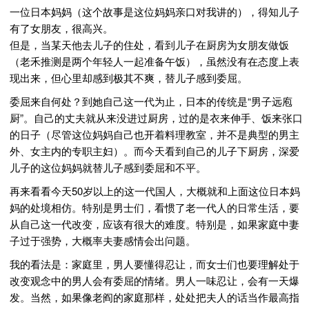
一位日本妈妈（这个故事是这位妈妈亲口对我讲的），得知儿子
有了女朋友，很高兴。
但是，当某天他去儿子的住处，看到儿子在厨房为女朋友做饭
（老禾推测是两个年轻人一起准备午饭），虽然没有在态度上表
现出来，但心里却感到极其不爽，替儿子感到委屈。
委屈来自何处？到她自己这一代为止，日本的传统是“男子远庖
厨”。自己的丈夫就从来没进过厨房，过的是衣来伸手、饭来张口
的日子（尽管这位妈妈自己也开着料理教室，并不是典型的男主
外、女主内的专职主妇）。而今天看到自己的儿子下厨房，深爱
儿子的这位妈妈就替儿子感到委屈和不平。
再来看看今天50岁以上的这一代国人，大概就和上面这位日本妈
妈的处境相仿。特别是男士们，看惯了老一代人的日常生活，要
从自己这一代改变，应该有很大的难度。特别是，如果家庭中妻
子过于强势，大概率夫妻感情会出问题。
我的看法是：家庭里，男人要懂得忍让，而女士们也要理解处于
改变观念中的男人会有委屈的情绪。男人一味忍让，会有一天爆
发。当然，如果像老阎的家庭那样，处处把夫人的话当作最高指