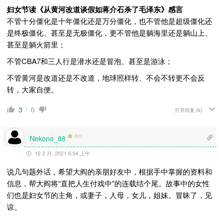
妇女节读《从黄河改道谈假如蒋介石杀了毛泽东》感言
不管十分僵化是十年僵化还是万分僵化，也不管他是超级僵化还
是终极僵化、甚至是无极僵化，更不管他是躺海里还是躺山上、
甚至是躺火箭里；
不管CBA7和三人行是潜水还是冒泡、甚至是游泳；
不管黄河是改道还是不改道，地球照样转、不会不转更不会反
转，大家自便。
3
0
打开回复
(6)
离线
Nekono_88
12 3 月, 2021 6:54 上午
说几句题外话，希望大阎的亲朋好友中，根据手中掌握的资料和
信息，帮大阎将“直把人生付戏中”的连载结个尾。故事中的女性
们也是妇女节的主角，或妻子，人母，女儿，姐妹。冒昧了，见
谅。