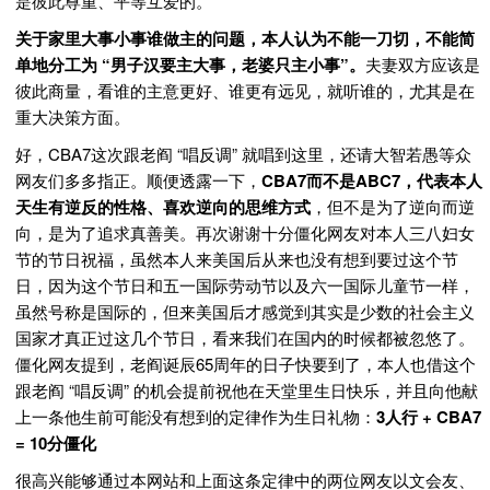
是彼此尊重、平等互爱的。
关于家里大事小事谁做主的问题，本人认为不能一刀切，不能简
单地分工为 “男子汉要主大事，老婆只主小事”。
夫妻双方应该是
彼此商量，看谁的主意更好、谁更有远见，就听谁的，尤其是在
重大决策方面。
好，CBA7这次跟老阎 “唱反调” 就唱到这里，还请大智若愚等众
网友们多多指正。顺便透露一下，
CBA7而不是ABC7，代表本人
天生有逆反的性格、喜欢逆向的思维方式
，但不是为了逆向而逆
向，是为了追求真善美。再次谢谢十分僵化网友对本人三八妇女
节的节日祝福，虽然本人来美国后从来也没有想到要过这个节
日，因为这个节日和五一国际劳动节以及六一国际儿童节一样，
虽然号称是国际的，但来美国后才感觉到其实是少数的社会主义
国家才真正过这几个节日，看来我们在国内的时候都被忽悠了。
僵化网友提到，老阎诞辰65周年的日子快要到了，本人也借这个
跟老阎 “唱反调” 的机会提前祝他在天堂里生日快乐，并且向他献
上一条他生前可能没有想到的定律作为生日礼物：
3人行 + CBA7
= 10分僵化
很高兴能够通过本网站和上面这条定律中的两位网友以文会友、