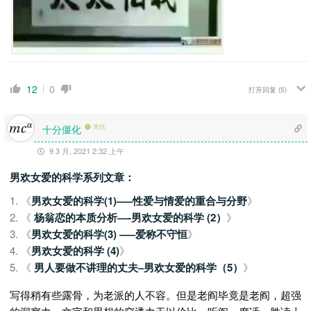
12
0
打开回复
(5)
十分僵化
离线
9 3 月, 2021 2:32 上午
男欢女爱的科学系列文章：
《
男欢女爱的科学(1)—–性爱与情爱的重合与分野
》
《
杨翁恋的本质分析—-男欢女爱的科学 (2）
》
《
男欢女爱的科学(3) —–爱称不守恒
》
《
男欢女爱的科学 (4)
》
《
男人要做不讲理的丈夫–男欢女爱的科学（5）
》
写得稍有些露骨，为老派的人不容。但是老阎毕竟是老阎，超强