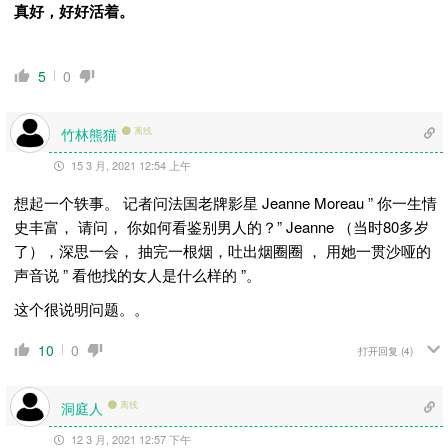
真好，好好活着。
5
0
竹林熊猫
离线
15 3 月, 2021 12:54 上午
想起一个轶事。 记者问法国老牌影星 Jeanne Moreau ” 你一生情
史丰富， 请问， 你如何看鉴别男人的？” Jeanne （当时80多岁
了），深思一会， 抽完一根烟，吐出烟圈圈 ， 用她一贯沙哑的
声音说 ” 看他找的女人是什么样的 ”。
这个很说明问题。。
10
0
打开回复
(4)
洞庭人
离线
12 3 月, 2021 12:57 下午