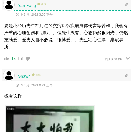
离线
Yan Feng
9 3 月, 2021 3:35 下午
要是我经历先生经历过的贫穷饥饿疾病身体伤害等苦难，我会有
严重的心理创伤和阴影。。但先生没有。心态仍然很阳光，仍然
充满爱。爱夫人自不必说，很博爱。。先生宅心仁厚，禀赋异
质。
14
0
打开回复
(3)
离线
Shawn
9 3 月, 2021 8:21 上午
或者这样：