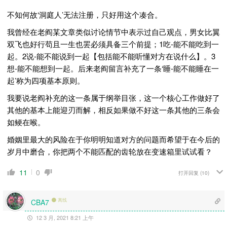
不知何故‘洞庭人’无法注册，只好用这个凑合。
我曾经在老阎某文章类似讨论情节中表示过自己观点，男女比翼
双飞也好行苟且一生也罢必须具备三个前提；1吃-能不能吃到一
起。2说-能不能说到一起【包括能不能听懂对方在说什么】。3
想-能不能想到一起。后来老阎留言补充了一条‘睡-能不能睡在一
起’称为四项基本原则。
我要说老阎补充的这一条属于纲举目张，这一个核心工作做好了
其他的基本上能迎刃而解，相反如果做不好这一条其他的三条会
如鲠在喉。
婚姻里最大的风险在于你明明知道对方的问题而希望于在今后的
岁月中磨合，你把两个不能匹配的齿轮放在变速箱里试试看？
11
0
打开回复
(10)
离线
CBA7
12 3 月, 2021 8:21 上午