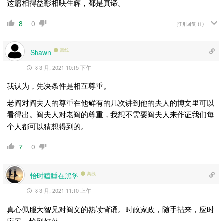
这篇相得益彰相映生辉，都是真谛。
8
0
打开回复
(1)
离线
Shawn
8 3 月, 2021 10:15 下午
我认为，先决条件是相互尊重。
老阎对阎夫人的尊重在他鲜有的几次讲到他的夫人的博文里可以
看得出。阎夫人对老阎的尊重，我想不需要阎夫人来作证我们每
个人都可以猜想得到的。
7
0
恰时瞌睡在黑堡
离线
8 3 月, 2021 11:10 上午
真心佩服大智兄对阎文的熟读背诵。时政家政，随手拈来，应时
应景，恰到好处。