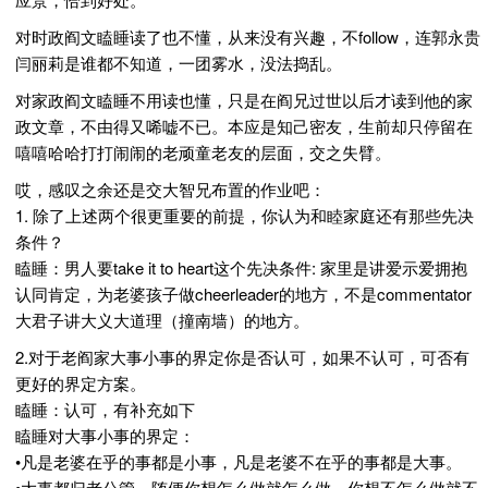
对时政阎文瞌睡读了也不懂，从来没有兴趣，不follow，连郭永贵
闫丽莉是谁都不知道，一团雾水，没法捣乱。
对家政阎文瞌睡不用读也懂，只是在阎兄过世以后才读到他的家
政文章，不由得又唏嘘不已。本应是知己密友，生前却只停留在
嘻嘻哈哈打打闹闹的老顽童老友的层面，交之失臂。
哎，感叹之余还是交大智兄布置的作业吧：
1. 除了上述两个很更重要的前提，你认为和睦家庭还有那些先决
条件？
瞌睡：男人要take it to heart这个先决条件: 家里是讲爱示爱拥抱
认同肯定，为老婆孩子做cheerleader的地方，不是commentator
大君子讲大义大道理（撞南墙）的地方。
2.对于老阎家大事小事的界定你是否认可，如果不认可，可否有
更好的界定方案。
瞌睡：认可，有补充如下
瞌睡对大事小事的界定：
•凡是老婆在乎的事都是小事，凡是老婆不在乎的事都是大事。
•大事都归老公管，随便你想怎么做就怎么做，你想不怎么做就不