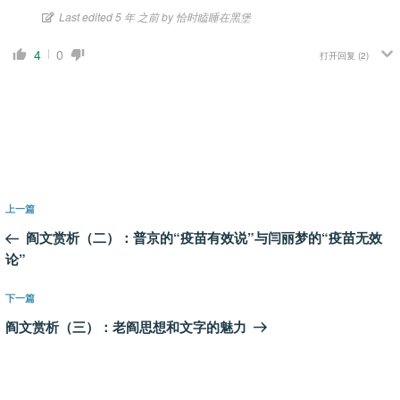
Last edited 5 年 之前 by 恰时瞌睡在黑堡
4
0
打开回复
(2)
文
上
上一篇
章
一
阎文赏析（二）：普京的“疫苗有效说”与闫丽梦的“疫苗无效
导
篇
论”
航
文
章
下
下一篇
一
阎文赏析（三）：老阎思想和文字的魅力
篇
文
章