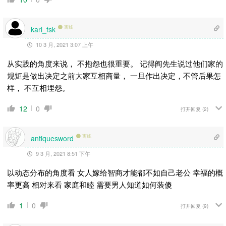
离线
karl_fsk
10 3 月, 2021 3:07 上午
从实践的角度来说， 不抱怨也很重要。 记得阎先生说过他们家的
规矩是做出决定之前大家互相商量， 一旦作出决定，不管后果怎
样， 不互相埋怨。
12
0
打开回复
(2)
离线
antiquesword
9 3 月, 2021 8:51 下午
以动态分布的角度看 女人嫁给智商才能都不如自己老公 幸福的概
率更高 相对来看
家庭和睦 需要
男人知道如何装傻
1
0
打开回复
(9)