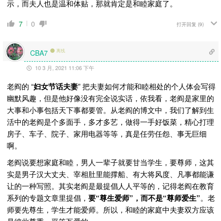
示，而夫人也是温和体贴，那就肯定是和睦家庭了。
7
0
打开回复
(9)
离线
CBA7
10 3 月, 2021 11:06 下午
老阎的 “
妇女节话夫妻
” 把夫妻如何才能和睦相处的个人体会写得
幽默风趣，但是他好像没有完全说实话，依我看，老阎是家里的
大事和小事包括天下事都要管。从老阎的博文中，我们了解到生
活中的老阎是个多面手，多才多艺，做得一手好饭菜，精心打理
房子、车子、院子、家用电器等等，真是任劳任怨、事无巨细
啊。
老阎说要想家庭和睦，男人一辈子就要甘当学生，要尊师，这其
实是男子汉大丈夫、宰相肚里能撑船、有大将风度、凡事都能谦
让的一种写照。其实老阎是最提倡人人平等的，记得老阎在教育
系列的专题文章里提倡，
要“尊生爱师”，而不是“尊师爱生”
。老
师要先尊生，学生才能爱师。所以，和睦的家庭中夫妻双方应该