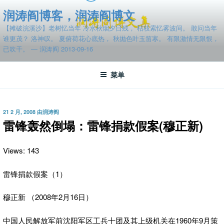
跳
润涛阎博客，润涛阎博文
至
【摊破浣溪沙】老树忆当年 冷水秋烟夕日残， 枯枝索忆雾波间。 敢问当年
内
谁更茂？ 洛神叹。 夏俯荷花心底热， 秋抛色叶玉笛寒。 有限激情无限恨，
容
已吹干。 — 润涛阎 2013-09-16
菜单
发
21 2 月, 2008
由
润涛阎
布
雷锋轰然倒塌：雷锋捐款假案(穆正新)
于
Views: 143
雷锋捐款假案（1）
穆正新 （2008年2月16日）
中国人民解放军前沈阳军区工兵十团及其上级机关在1960年9月策