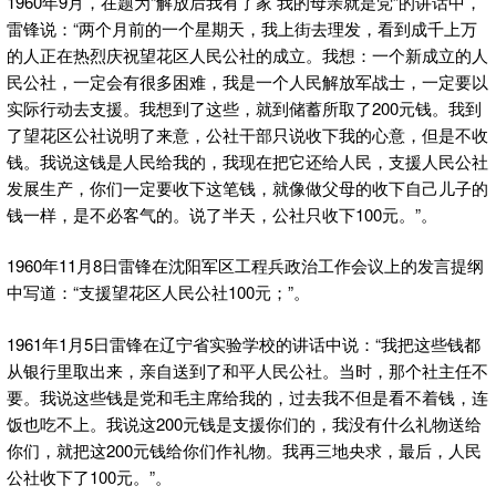
1960年9月，在题为“解放后我有了家 我的母亲就是党”的讲话中，
雷锋说：“两个月前的一个星期天，我上街去理发，看到成千上万
的人正在热烈庆祝望花区人民公社的成立。我想：一个新成立的人
民公社，一定会有很多困难，我是一个人民解放军战士，一定要以
实际行动去支援。我想到了这些，就到储蓄所取了200元钱。我到
了望花区公社说明了来意，公社干部只说收下我的心意，但是不收
钱。我说这钱是人民给我的，我现在把它还给人民，支援人民公社
发展生产，你们一定要收下这笔钱，就像做父母的收下自己儿子的
钱一样，是不必客气的。说了半天，公社只收下100元。”。
1960年11月8日雷锋在沈阳军区工程兵政治工作会议上的发言提纲
中写道：“支援望花区人民公社100元；”。
1961年1月5日雷锋在辽宁省实验学校的讲话中说：“我把这些钱都
从银行里取出来，亲自送到了和平人民公社。当时，那个社主任不
要。我说这些钱是党和毛主席给我的，过去我不但是看不着钱，连
饭也吃不上。我说这200元钱是支援你们的，我没有什么礼物送给
你们，就把这200元钱给你们作礼物。我再三地央求，最后，人民
公社收下了100元。”。