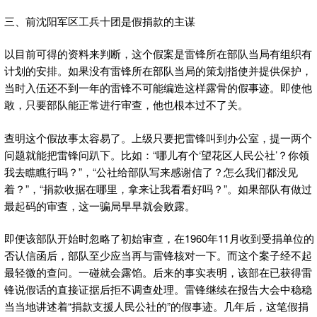
三、前沈阳军区工兵十团是假捐款的主谋
以目前可得的资料来判断，这个假案是雷锋所在部队当局有组织有
计划的安排。如果没有雷锋所在部队当局的策划指使并提供保护，
当时入伍还不到一年的雷锋不可能编造这样露骨的假事迹。即使他
敢，只要部队能正常进行审查，他也根本过不了关。
查明这个假故事太容易了。上级只要把雷锋叫到办公室，提一两个
问题就能把雷锋问趴下。比如：“哪儿有个‘望花区人民公社’？你领
我去瞧瞧行吗？”，“公社给部队写来感谢信了？怎么我们都没见
着？”，“捐款收据在哪里，拿来让我看看好吗？”。如果部队有做过
最起码的审查，这一骗局早早就会败露。
即便该部队开始时忽略了初始审查，在1960年11月收到受捐单位的
否认信函后，部队至少应当再与雷锋核对一下。而这个案子经不起
最轻微的查问。一碰就会露馅。后来的事实表明，该部在已获得雷
锋说假话的直接证据后拒不调查处理。雷锋继续在报告大会中稳稳
当当地讲述着“捐款支援人民公社的”的假事迹。几年后，这笔假捐