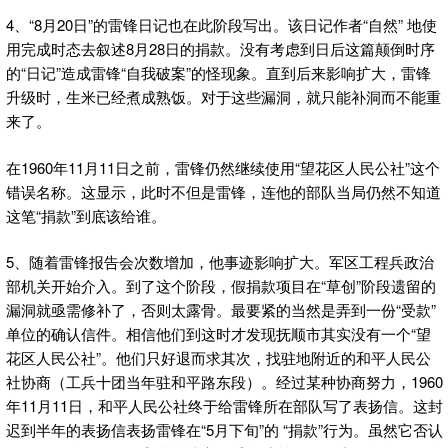
4、“8月20日”的雷锋日记也在此阶段写出。该日记作者“自然” 地使
用完成时态去叙述8月28日的捐款。没有考虑到日后这篇颠倒时序
的“日记”造成雷锋“自我破案”的怪现象。直到后来影响扩大，雷锋
升级时，生米已经煮成熟饭。对于这些漏洞，就只能补洞而不能重
来了。
在1960年11月11日之前，雷锋仍然继续使用“望花区人民公社”这个
错误名称。这显示，此时不但是雷锋，连他的部队当局仍然不知道
这笔“捐款”到底该给谁。
5、随着雷锋报告会次数增加，他事迹影响扩大。军区工程兵政治
部机关开始介入。到了这个阶段，假捐款项目在“草创”阶段遗留的
漏洞就亟需修补了，否则太露骨。最要紧的当然是弄到一份“受款”
单位的确认信件。相信他们到这时才发现抚顺市其实没有一个“望
花区人民公社”。他们只好退而求其次，找驻地附近的和平人民公
社协商（工兵十团当年驻和平路东段）。经过某种协商努力，1960
年11月11日，和平人民公社终于给雷锋所在部队写了表扬信。这封
迟到半年的表扬信表扬雷锋在“5月下旬”的 “捐款”行为。虽然它否认