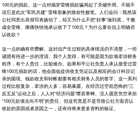
100元的捐款。这一点对揭穿雷锋捐款骗局起了关键作用。不能不
说它是此次“军民共建” 雷锋形象的致命性败笔。人们会问：既然该
公社同意出具假写表扬信了，却又为什么不把“好事”做到底，干脆
成全雷锋、痛痛快快地承认收下了100元？为什么要在信上明确否
认收款？
这一点的确有些费解。这封信产生过程的具体情况仍不清楚，一些
谜团有待进一步的澄清。我个人觉得，有可能是因为款项牵涉财务
程序，有个人责任，比较难办。如果和平公社负责人承认接受过雷
锋100元捐款的话，他会面临提供收支凭证以及相应的会计科目记
录的困境。钱款收支和转帐都要有相关财务人员的签字。这一系列
过程比较复杂，牵涉的人多，容易暴露。在经历过空前恐怖的“三
反五反”运动之后，人人对“经济问题”噤若寒蝉。没人愿意凭空承担
“100元款项去向不明”的责任。但这究竟是不是导致公社方面否认
收款的原因或者原因之一，还有待将来更多资料的验证。