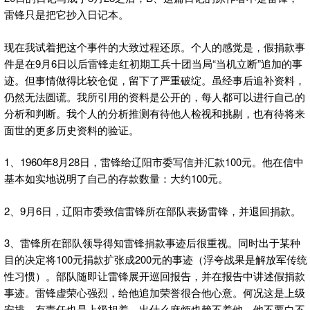
雷锋只是把它抄入日记本。
现在我试着把这个事件的大致过程还原。个人的感觉是，假捐款事
件是在9月6日以后雷锋走红初期工兵十团当局“当机立断”追加的事
迹。但事情做得比较仓促，留下了严重破绽。虽经事后追补资料，
仍然无法圆谎。我所引用的资料是公开的，每人都可以进行自己的
分析和判断。我个人的分析推测有待他人检视和挑剔，也有待将来
面世的更多历史资料的验证。
1、1960年8月28日，雷锋给辽阳市委写信并汇款100元。他在信中
基本如实地说明了自己的存款数量：大约100元。
2、9月6日，辽阳市委致信雷锋所在部队表扬雷锋，并退回捐款。
3、雷锋所在部队领导得知雷锋捐款事迹后很重视。同时出于某种
目的决定将100元捐款扩张成200元的事迹（浮夸战果是解放军传统
性习惯）。部队随即让雷锋展开巡回报告，并在报告中讲述假捐款
事迹。雷锋虚荣心强烈，给他追加荣誉很合他心意。何况这是上级
安排，有责任也是上级担着，出什么麻烦也赖不着他，他不要白不