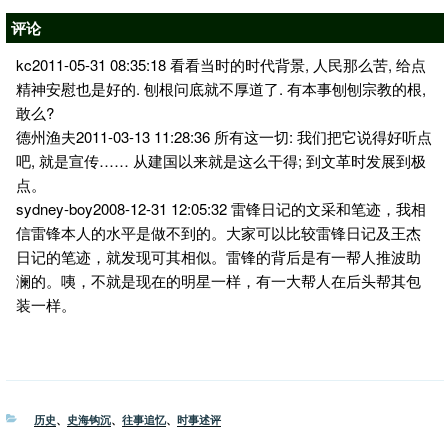
评论
kc2011-05-31 08:35:18 看看当时的时代背景, 人民那么苦, 给点
精神安慰也是好的. 刨根问底就不厚道了. 有本事刨刨宗教的根,
敢么?
德州渔夫2011-03-13 11:28:36 所有这一切: 我们把它说得好听点
吧, 就是宣传…… 从建国以来就是这么干得; 到文革时发展到极
点。
sydney-boy2008-12-31 12:05:32 雷锋日记的文采和笔迹，我相
信雷锋本人的水平是做不到的。大家可以比较雷锋日记及王杰
日记的笔迹，就发现可其相似。雷锋的背后是有一帮人推波助
澜的。咦，不就是现在的明星一样，有一大帮人在后头帮其包
装一样。
分
历史
、
史海钩沉
、
往事追忆
、
时事述评
类