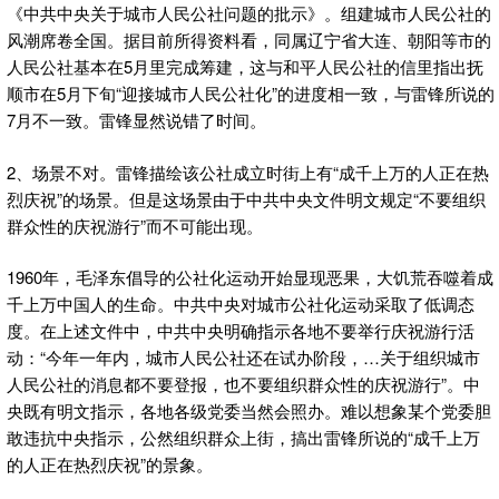
《中共中央关于城市人民公社问题的批示》。组建城市人民公社的
风潮席卷全国。据目前所得资料看，同属辽宁省大连、朝阳等市的
人民公社基本在5月里完成筹建，这与和平人民公社的信里指出抚
顺市在5月下旬“迎接城市人民公社化”的进度相一致，与雷锋所说的
7月不一致。雷锋显然说错了时间。
2、场景不对。雷锋描绘该公社成立时街上有“成千上万的人正在热
烈庆祝”的场景。但是这场景由于中共中央文件明文规定“不要组织
群众性的庆祝游行”而不可能出现。
1960年，毛泽东倡导的公社化运动开始显现恶果，大饥荒吞噬着成
千上万中国人的生命。中共中央对城市公社化运动采取了低调态
度。在上述文件中，中共中央明确指示各地不要举行庆祝游行活
动：“今年一年内，城市人民公社还在试办阶段，…关于组织城市
人民公社的消息都不要登报，也不要组织群众性的庆祝游行”。中
央既有明文指示，各地各级党委当然会照办。难以想象某个党委胆
敢违抗中央指示，公然组织群众上街，搞出雷锋所说的“成千上万
的人正在热烈庆祝”的景象。