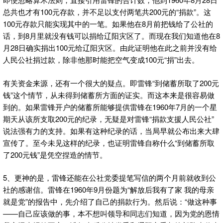
总共也才有100元存款，并不足以支付两笔共200元的“捐款”。这
100元存款只能实现其中的一笔。如果他在8月前把钱给了公社的
话，到8月里就没有钱可以捐给辽阳灾区了。而现在我们知道他在8
月28日确实捐出100元给辽阳灾区。由此证明他在此之前并没有给
人民公社捐过款，除非他那时能把空气变成100元“捐”出去。
有关资金来源，还有一个很大的疑点。即雷锋“到储蓄所取了200元
钱”这个情节，从未得到储蓄所方面的证实。而这本来是很容易做
到的。如果雷锋开户的储蓄所能够提供雷锋在1960年7月的一个星
期天从该所支取200元的纪录，无疑是对雷锋“捐款支援人民公社”
说法强有力的支持。如果有这种纪录的话，当局早就公布出来大肆
宣传了。至今未见这样的纪录，也证明雷锋自称什么“到储蓄所取
了200元钱”是凭空捏造的情节。
5、更神的是，雷锋还能在公社党委提笔写信的两个月前就收到公
社的感谢信。雷锋在1960年9月份题为“解放后我有了家 我的母亲
就是党”的报告中，先介绍了自己的捐款行为。然后说：“做这种事
——自己应该做的事，本不想叫领导和同志们知道，因为党的恩情