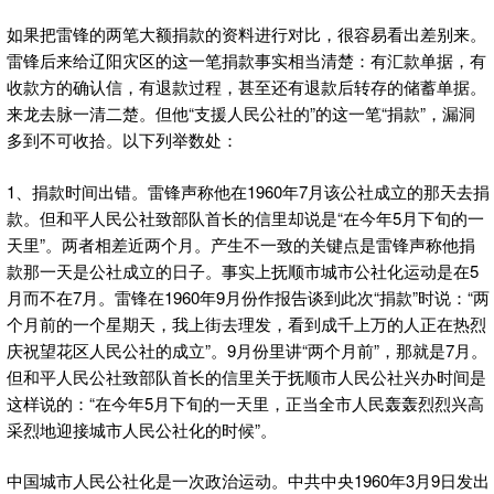
如果把雷锋的两笔大额捐款的资料进行对比，很容易看出差别来。
雷锋后来给辽阳灾区的这一笔捐款事实相当清楚：有汇款单据，有
收款方的确认信，有退款过程，甚至还有退款后转存的储蓄单据。
来龙去脉一清二楚。但他“支援人民公社的”的这一笔“捐款”，漏洞
多到不可收拾。以下列举数处：
1、捐款时间出错。雷锋声称他在1960年7月该公社成立的那天去捐
款。但和平人民公社致部队首长的信里却说是“在今年5月下旬的一
天里”。两者相差近两个月。产生不一致的关键点是雷锋声称他捐
款那一天是公社成立的日子。事实上抚顺市城市公社化运动是在5
月而不在7月。雷锋在1960年9月份作报告谈到此次“捐款”时说：“两
个月前的一个星期天，我上街去理发，看到成千上万的人正在热烈
庆祝望花区人民公社的成立”。9月份里讲“两个月前”，那就是7月。
但和平人民公社致部队首长的信里关于抚顺市人民公社兴办时间是
这样说的：“在今年5月下旬的一天里，正当全市人民轰轰烈烈兴高
采烈地迎接城市人民公社化的时候”。
中国城市人民公社化是一次政治运动。中共中央1960年3月9日发出