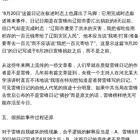
“8月20日”这篇日记在叙述时态上也露出了马脚：它用完成时态叙
述将来事件。日记日期是在雷锋向辽阳市委汇出捐款的8天以前。
但口气却是完成时态：“辽阳市遭受了洪水的灾害，我把省吃俭用
积存的一百元钱寄给了辽阳灾区人民”。他本应当说“我将/打算/准备
要寄去一百元”而不应该说“我把一百元寄给了”。这显示这篇“8月20
日”的日记写成于8月28日雷锋捐款之后，而不是之前。
从这些年来网上流传的一些文章看，人们早就在质疑雷锋日记的作
者是不是雷锋。几年前有篇文章提到，央视一个主持人在河北某大
学演讲时直言不讳地说“我现在特别想知道是谁替雷锋写的日记。”
可见雷锋日记的由他人代笔的痕迹十分明显。如果中共当局在雷锋
去世后公布的不是雷锋日记“摘抄”而是原文的话，雷锋榜样绝无可
能存活至今日。
五、假捐款事件过程还原
对于雷锋自我破坏的怪现象，合乎逻辑的解释应当是：A、雷锋8月
20日的日记写成于8月28之后；B、这篇日记的原作者不是雷锋，