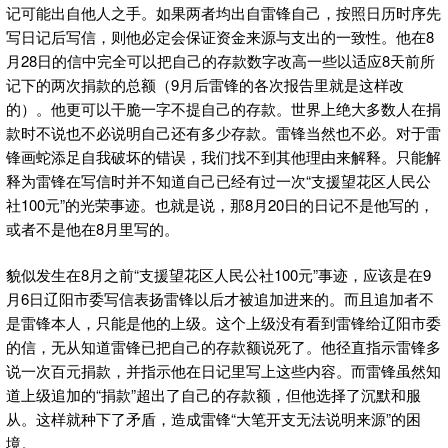
记可能出自他人之手。如果两者均出自雷锋自己，按照日历时序先
写日记后写信，则他必定会保证资金来源与支出的一致性。他在8
月28日的信中完全可以把自己的存款数字改高一些以适应8天前所
记下的两次捐款的总额（9月后雷锋的各次报告里就是这样改
的）。他更可以干脆一字不提自己的存款。世界上绝大多数人在捐
款时不说也不必说明自己还有多少存款。雷锋当然也不必。对于雷
锋画蛇添足自我破坏的错误，我们找不到其他理由来解释。只能解
释为雷锋在写信时并不知道自己已经有过一次“支援望花区人民公
社100元”的光荣事迹。也就是说，那8月20日的日记不是他写的，
或者不是他在8月里写的。
貌似发生在8月之前“支援望花区人民公社100元”事迹，应该是在9
月6日辽阳市委写信表扬雷锋以后才被追加进来的。而且追加者不
是雷锋本人，只能是他的上级。这个上级没有看到雷锋给辽阳市委
的信，无从知道雷锋已把自己的存款额说死了。他径直指示雷锋多
说一次百元捐款，并指示他在日记里写上这些内容。而雷锋虽然知
道上级追加的“捐款”超出了自己的存款额，但他选择了沉默和服
从。这样就种下了矛盾，造成雷锋“大笔开支无法说明来源”的困
境。