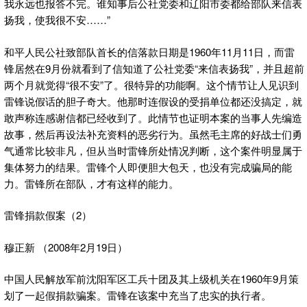
我永远也报答不完。谁知事后公社党委和辽阳市委都给部队来信表
扬我，使我很不安……”
和平人民公社致部队首长的信落款日期是1960年11月11日，而雷
锋居然在9月份就看到了信知道了公社党委“来信表扬我”，并且超前
两个月就觉得“很不安”了。很特异的功能啊。这个情节让人见识到
雷锋说假话的胆子奇大。他那时连假设的受捐单位都还没搞定，就
敢声称连感谢信都已经收到了。此情节也证明本案的当事人先编造
故事，然后再设法补充资料的恶劣行为。虽然毛主席的好战士们勇
气通常比较非凡，但从当时雷锋所处情况判断，这个案件明显属于
集体努力的结果。雷锋个人即便胆大包天，也没有完成骗局的能
力。雷锋所在部队，才有这样的能力。
雷锋捐款假案（2）
穆正新 （2008年2月19日）
中国人民解放军前沈阳军区工兵十团及其上级机关在1960年9月策
划了一起假捐款骗案。雷锋在该案中充当了忠实的执行者。