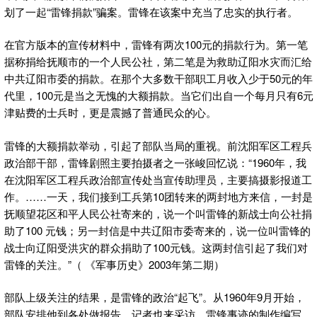
划了一起“雷锋捐款”骗案。雷锋在该案中充当了忠实的执行者。
在官方版本的宣传材料中，雷锋有两次100元的捐款行为。第一笔
据称捐给抚顺市的一个人民公社，第二笔是为救助辽阳水灾而汇给
中共辽阳市委的捐款。在那个大多数干部职工月收入少于50元的年
代里，100元是当之无愧的大额捐款。当它们出自一个每月只有6元
津贴费的士兵时，更是震撼了普通民众的心。
雷锋的大额捐款举动，引起了部队当局的重视。前沈阳军区工程兵
政治部干部，雷锋剧照主要拍摄者之一张峻回忆说：“1960年，我
在沈阳军区工程兵政治部宣传处当宣传助理员，主要搞摄影报道工
作。……一天，我们接到工兵第10团转来的两封地方来信，一封是
抚顺望花区和平人民公社寄来的，说一个叫雷锋的新战士向公社捐
助了100 元钱；另一封信是中共辽阳市委寄来的，说一位叫雷锋的
战士向辽阳受洪灾的群众捐助了100元钱。这两封信引起了我们对
雷锋的关注。”（ 《军事历史》2003年第二期）
部队上级关注的结果，是雷锋的政治“起飞”。从1960年9月开始，
部队安排他到各处做报告，记者也来采访。雷锋事迹的制作编写、