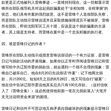
款更是正式地被列入雷锋事迹，一直维持到现在。这一切都显示雷
锋所在部队领导机关对这起捐款骗案处于“全程知情，全程掌握”的
状态，他们具有作案的强烈故意。这不是雷锋个人造假部队失察，
而是部队主动指示雷锋说谎并且采取措施保障谎言不被揭穿。雷锋
所在部队，即前沈阳军区工兵十团，应该是这个捐款骗案的主谋
者，其上级是支持者。而雷锋在案中是一个忠实积极的执行者。
四、谁是雷锋日记的作者？
雷锋所在部队主动指示或授意雷锋说假话的一个有力证据，是雷锋
日记与捐款活动的矛盾现象。如果你以正常时序阅读雷锋日记和雷
锋写给中共辽阳市委的捐款信，就会遇到一个很不合理的现象：雷
锋自己破坏自己。他在8月20日先说假话“作案”：记下他两次捐
款，共计200元。短短8天之后的8月28日，他又写信自行“破案”：
他在信中告诉辽阳市委说他其实总共只有100元存款。（这封信收
入了《雷锋全集》）这必然使得他前面一笔百元捐款落入“大笔开
支无法说明资金来源”的困境。
雷锋日记和信件不可思议地互相矛盾自我破坏的的现象提示雷锋日