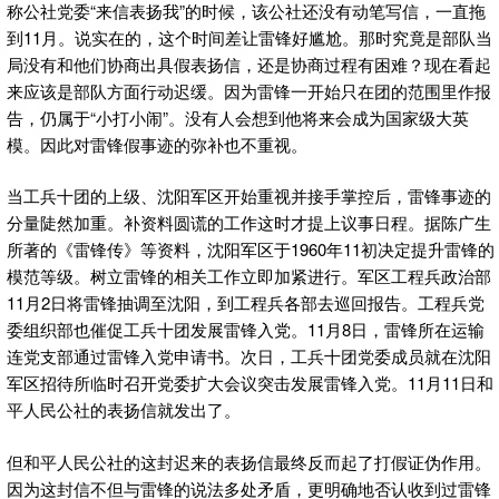
称公社党委“来信表扬我”的时候，该公社还没有动笔写信，一直拖
到11月。说实在的，这个时间差让雷锋好尴尬。那时究竟是部队当
局没有和他们协商出具假表扬信，还是协商过程有困难？现在看起
来应该是部队方面行动迟缓。因为雷锋一开始只在团的范围里作报
告，仍属于“小打小闹”。没有人会想到他将来会成为国家级大英
模。因此对雷锋假事迹的弥补也不重视。
当工兵十团的上级、沈阳军区开始重视并接手掌控后，雷锋事迹的
分量陡然加重。补资料圆谎的工作这时才提上议事日程。据陈广生
所著的《雷锋传》等资料，沈阳军区于1960年11初决定提升雷锋的
模范等级。树立雷锋的相关工作立即加紧进行。军区工程兵政治部
11月2日将雷锋抽调至沈阳，到工程兵各部去巡回报告。工程兵党
委组织部也催促工兵十团发展雷锋入党。11月8日，雷锋所在运输
连党支部通过雷锋入党申请书。次日，工兵十团党委成员就在沈阳
军区招待所临时召开党委扩大会议突击发展雷锋入党。11月11日和
平人民公社的表扬信就发出了。
但和平人民公社的这封迟来的表扬信最终反而起了打假证伪作用。
因为这封信不但与雷锋的说法多处矛盾，更明确地否认收到过雷锋