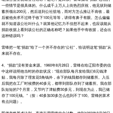
一些情节是很具体的。什么成千上万人上街热烈庆祝，他见状到储
蓄所领出200元，然后送到公社驻地，而对方怎么推让不肯收，最
后被他央求不过终于收下100元等等，讲得有鼻子有眼。怎么偏偏
就不知道该公社叫什么？就算他记忆力不佳想不起来，也应该能从
捐款收据上看到该公社的正确名称吧？如果他手中有收据，还会出
这种错误吗？
雷锋把一笔“捐款”给了一个并不存在的“公社”，恰说明这笔“捐款”从
来就不存在。
4、“捐款”没有资金来源。1960年8月28日，雷锋在给辽阳市委的信
中这样说明他当时的存款状况：“现在部队每月发给我们6元钱津
贴，我每月除了理发花5角钱外，余下的钱我都存到储蓄所。入伍
后我把在工厂时候攒的40多元，都带到部队存到了储蓄所。我在部
队短短的7个月里，又节约了津贴费30多元，到现在为止，我已储
存了100元钱。”（按：40多加30多怎么也到不了100。雷锋的算术
有点问题）。
即便忽略算术法则，直接引用雷锋的合计数，他到1960年8月28日