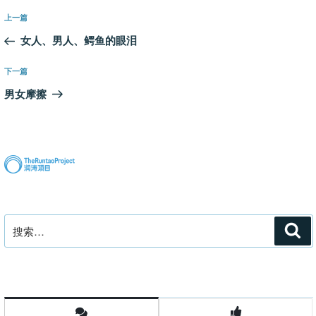
文
上
上一篇
章
一
女人、男人、鳄鱼的眼泪
导
篇
航
文
下
下一篇
章
一
男女摩擦
篇
文
章
搜
搜
索
索：