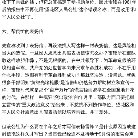
收下了雷锋的钱，但它总算搞定了受捐助单位。因此雷锋在1961年
后的报告中不再使用“望花区人民公社”这个错误名称，而是改用“和
平人民公社”了。
六、帮倒忙的表扬信
先宣称收到了表扬信，再设法找人写这样一封表扬信。这是风险相
当大的造假。一旦没人愿意出具假表扬信该怎么办？雷锋所在部队
敢这样放胆作弊，不是无根据的。在中共领导下，为革命造假的环
境相当牢靠。共产党的处世哲学向来只求革命胜利成功，不在乎用
什么手段。造假有利于革命胜利成功？那就坚决造，没问题。就象
很多干部明知“黄继光堵枪眼”是造假却仍然努力帮助树立和宣传一
样。雷锋时代就是那个“亩产万斤”的谎言轻而易举在全国遍地开花
的时代。在那样一种疯狂“突出政治”的年月里，部队方面只要把树
立雷锋的“重大政治意义”抬出来，不愁找不到协作单位。望花区和
平人民公社愿意出具假表扬信以培养雷锋。并非意外。
但该公社为什么要在半年之后才写信表扬雷锋？是什么原因造成这
封信拖这样久才写出？当雷锋已经迫不及待地于9月份的报告会声