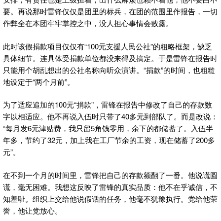
要。再说那时雷锋仅仅是团里的标兵，在团的范围里作报告，一切
作弊全在本团牢牢掌控之中，没人担心事情会败露。
此时该假捐款项目仅仅有“100元支援人民公社”的粗略框架，缺乏
具体细节。连具体受捐款单位都没来得及搞定。于是雷锋在报告时
只能用个胡乱想出的公社名称向听众演讲。“捐款”的时间，也粗糙
地设定于“两个月前”。
为了适应追加的100元“捐款”，雷锋在报告中修改了自己的存款数
字以相适应。他不再说入伍时只带了40多元到部队了。而是改说：
“每月发6元津贴费，我只留5角钱零用，余下的都储蓄了。入伍半
年多，节约了32元，加上我在工厂节余的工资，现在储蓄了200多
元”。
在不到一个月的时间里，雷锋把自己的存款额翻了一番。他说谎圆
谎，毫无困难。我想这反映了雷锋的真实品质：他不在乎诚信，不
知羞耻。组织上交给他说假话的任务，他毫不犹豫执行。党给他荣
誉，他让党放心。