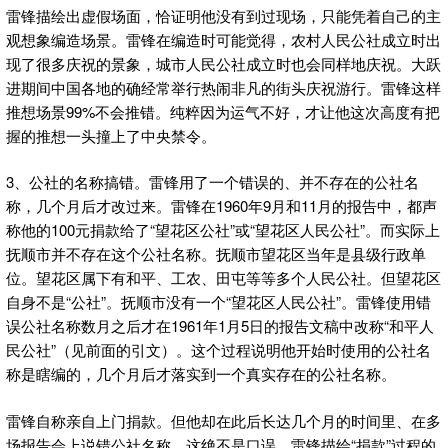
雷锋描绘出虚假场面，恰证明他没有到过现场，只能凭着自己的主
观想象编造场景。雷锋在编造时可能觉得，农村人民公社成立时出
现了很多庆祝的景象，城市人民公社成立时也会同样地庆祝。大跃
进期间中国各地的确经常举行热闹非凡的街头庆祝游行。雷锋这样
推想场景99%不会推错。纯粹因为运气不好，才让他这次高度有把
握的推想一头撞上了中央禁令。
3、公社的名称搞错。雷锋用了一个错误的、并不存在的公社名
称，几个月后才改过来。雷锋在1960年9月和11月的报告中，都声
称他的100元捐款给了“望花区公社”或“望花区人民公社”。而实际上
抚顺市并不存在这个公社名称。抚顺市望花区当年是县级行政单
位。望花区属下有和平、工农、田屯等等多个人民公社。但望花区
自身不是“公社”。抚顺市没有一个“望花区人民公社”。雷锋使用错
误公社名称数月之后才在1961年1月5日的报告文稿中改称“和平人
民公社”（见前面的引文）。这个过程说明他开始时使用的公社名
称是瞎编的，几个月后才落实到一个真实存在的公社名称。
雷锋自称亲自上门捐款。但他却在此后长达几个月的时间里、在多
场报告会上说错公社名称，这绝不是口误。雷锋描绘“捐款”过程的