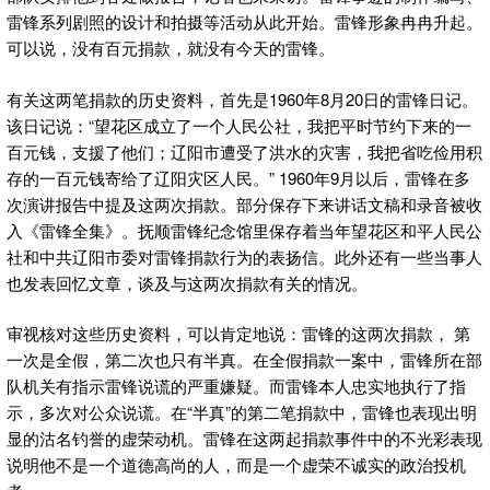
雷锋系列剧照的设计和拍摄等活动从此开始。雷锋形象冉冉升起。
可以说，没有百元捐款，就没有今天的雷锋。
有关这两笔捐款的历史资料，首先是1960年8月20日的雷锋日记。
该日记说：“望花区成立了一个人民公社，我把平时节约下来的一
百元钱，支援了他们；辽阳市遭受了洪水的灾害，我把省吃俭用积
存的一百元钱寄给了辽阳灾区人民。” 1960年9月以后，雷锋在多
次演讲报告中提及这两次捐款。部分保存下来讲话文稿和录音被收
入《雷锋全集》。抚顺雷锋纪念馆里保存着当年望花区和平人民公
社和中共辽阳市委对雷锋捐款行为的表扬信。此外还有一些当事人
也发表回忆文章，谈及与这两次捐款有关的情况。
审视核对这些历史资料，可以肯定地说：雷锋的这两次捐款， 第
一次是全假，第二次也只有半真。在全假捐款一案中，雷锋所在部
队机关有指示雷锋说谎的严重嫌疑。而雷锋本人忠实地执行了指
示，多次对公众说谎。在“半真”的第二笔捐款中，雷锋也表现出明
显的沽名钓誉的虚荣动机。雷锋在这两起捐款事件中的不光彩表现
说明他不是一个道德高尚的人，而是一个虚荣不诚实的政治投机