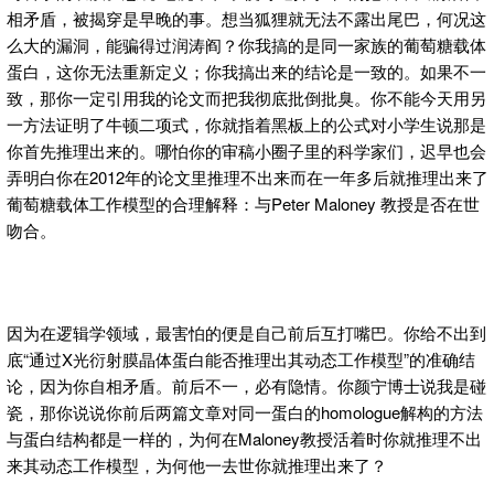
相矛盾，被揭穿是早晚的事。想当狐狸就无法不露出尾巴，何况这
么大的漏洞，能骗得过润涛阎？你我搞的是同一家族的葡萄糖载体
蛋白，这你无法重新定义；你我搞出来的结论是一致的。如果不一
致，那你一定引用我的论文而把我彻底批倒批臭。你不能今天用另
一方法证明了牛顿二项式，你就指着黑板上的公式对小学生说那是
你首先推理出来的。哪怕你的审稿小圈子里的科学家们，迟早也会
弄明白你在2012年的论文里推理不出来而在一年多后就推理出来了
葡萄糖载体工作模型的合理解释：与Peter Maloney 教授是否在世
吻合。
因为在逻辑学领域，最害怕的便是自己前后互打嘴巴。你给不出到
底“通过X光衍射膜晶体蛋白能否推理出其动态工作模型”的准确结
论，因为你自相矛盾。前后不一，必有隐情。你颜宁博士说我是碰
瓷，那你说说你前后两篇文章对同一蛋白的homologue解构的方法
与蛋白结构都是一样的，为何在Maloney教授活着时你就推理不出
来其动态工作模型，为何他一去世你就推理出来了？