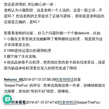
您还是讲理的, 所以耐心讲一讲：
老阎认为小颜剽窃，这是老阎一个人说的。这是一面之词，不
是吗？ 您说老阎的文章提供了证据与逻辑， 那前提是老阎提的
证据是正确的，是吗？
那看看老阎的论据， 好几个问题到都一个个被debunk，比如
1 小颜在文章里就没说她解释了葡萄糖转运机理， 我是因为这
才非得看原文的。
2 1966是转运蛋白的通用机理
3 颜宁做了生化实验。
4 他说晶体推不出机理，然而他欣赏的老卡就在综述里说，就是
因为缺晶体给机理更近深入的研究造成了障碍
Nekono_88
2019-07-15 07:56:39
回复
悄悄话
回复
‘SwiperTheFox’ 的评论 : 简单说我相信第一作者，你继续根据论
文摘要，发你的“哥的不好”猜想，请继续。
2
时不时来看看
2019-07-15 07:47:40
回复
悄悄话
SwiperTheFox: