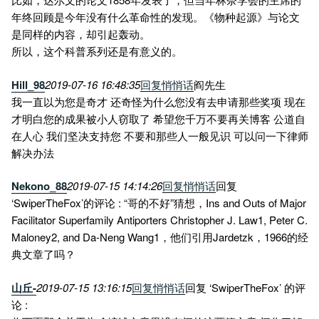
年终回顾是今年没有什么革命性的发现。《物种起源》与论文
是同样的内容，却引起轰动。
所以，这个科普系列还是有意义的。
Hill_98
2019-07-16 16:48:35
回复
悄悄话
阎先生
我一直以为您是奇才 还奇怪为什么您没有去申请那些奖项 现在
才明白您的成果被小人窃取了 希望您千万不要再关博客 公道自
在人心 我们坚决支持您 不要和那些人一般见识 可以问一下律师
解决办法
Nekono_88
2019-07-15 14:14:26
回复
悄悄话
回复
‘SwiperTheFox’的评论 : “哥的不好”猜想，Ins and Outs of Major
Facilitator Superfamily Antiporters Christopher J. Law1, Peter C.
Maloney2, and Da-Neng Wang1，他们引用Jardetzk，1966的经
典文章了吗？
山丘-
2019-07-15 13:16:15
回复
悄悄话
回复 ‘SwiperTheFox’ 的评
论 :