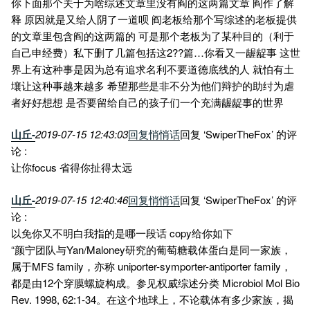
你下面那个关于为啥综述文章里没有阎的这两篇文章 阎作了解
释 原因就是又给人阴了一道呗 阎老板给那个写综述的老板提供
的文章里包含阎的这两篇的 可是那个老板为了某种目的（利于
自己申经费）私下删了几篇包括这2??篇…你看又一龌龊事 这世
界上有这种事是因为总有追求名利不要道德底线的人 就怕有土
壤让这种事越来越多 希望那些是非不分为他们辩护的助纣为虐
者好好想想 是否要留给自己的孩子们一个充满龌龊事的世界
山丘-
2019-07-15 12:43:03
回复
悄悄话
回复 ‘SwiperTheFox’ 的评
论 :
让你focus 省得你扯得太远
山丘-
2019-07-15 12:40:46
回复
悄悄话
回复 ‘SwiperTheFox’ 的评
论 :
以免你又不明白我指的是哪一段话 copy给你如下
“颜宁团队与Yan/Maloney研究的葡萄糖载体蛋白是同一家族，
属于MFS family，亦称 uniporter-symporter-antiporter family，
都是由12个穿膜螺旋构成。参见权威综述分类 Microbiol Mol Bio
Rev. 1998, 62:1-34。在这个地球上，不论载体有多少家族，揭