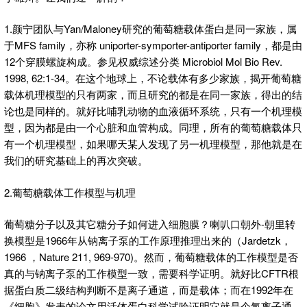
1.颜宁团队与Yan/Maloney研究的葡萄糖载体蛋白是同一家族，属
于MFS family，亦称 uniporter-symporter-antiporter family，都是由
12个穿膜螺旋构成。参见权威综述分类 Microbiol Mol Bio Rev.
1998, 62:1-34。在这个地球上，不论载体有多少家族，揭开葡萄糖
载体机理模型的只有两家，而且研究的都是在同一家族，得出的结
论也是同样的。就好比哺乳动物的血液循环系统，只有一个机理模
型，因为都是由一个心脏和血管构成。同理，所有的葡萄糖载体只
有一个机理模型，如果哪天某人发现了另一机理模型，那他就是在
我们的研究基础上的再次突破。
2.葡萄糖载体工作模型与机理
葡萄糖分子以及其它糖分子如何进入细胞膜？喇叭口朝外-朝里转
换模型是1966年从钠离子泵的工作原理推理出来的（Jardetzk，
1966 ，Nature 211, 969-970)。然而，葡萄糖载体的工作模型是否
真的与钠离子泵的工作模型一致，需要科学证明。就好比CFTR根
据蛋白质二级结构判断不是离子通道，而是载体；而在1992年在
《细胞》发表的论文用活体蛋白科学试验证明它就是个氯离子通