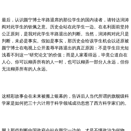
最后，认识颜宁博士半路退席的那位学生的国内读者，请转达润涛
阎对此学生的钦佩之意。历史会站在此学生一边。在名利面前坚持
公正原则，是我对此学生半路退出的判断。当然，润涛阎对此只是
判断，未必是事实。假如是事实，那历史会给该学生机会以还原被
颜宁博士在电视上公开羞辱半路退出的真正原因：不是学生目光短
浅看不到这一“研究论文”的价值；而是人家看得远，毕竟公道自在
人心。你可以糊弄所有的人一时，也可以糊弄一部分人永远，但你
无法糊弄所有的人永远。
这精彩故事会在未来被搬上银幕的，告诉后人当代所谓的旗舰级科
学家是如何把三十六计用于科学领域成功忽悠了西方科学家们的。
网上那些判断中国政府会站在颜宁一边的，才是不懂政治为何物