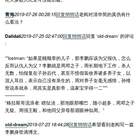
青海
2019-07-26 00:28:15
回复
悄悄话
老阎对清华简的真伪有什
么看法？
Dalidali
2019-07-25 02:47:00
回复
悄悄话
回复 ‘old-dream’ 的评论
:
“”lostman: “如果是顾顺章的儿子，那李鹏应该为父报仇，怎么
反而认仇人为父？李鹏就是周邓之子，周长期地下工作，杀人
无数，怕报复在子孙后代，甚至不惜假装收养诸多养子女，以
混人耳目，表示自己没有亲生的，周对养子女毫无感情，孙维
世说杀就杀，周其实是真影帝，温家宝学得一二”””
————-
“格拉斯哥流浪者: 瞎扯淡，那泡眼那嘴巴，随小超多，周邓之子
无疑。周强王毅，和他同父异母那眉眼神似周。”
old-dream
2019-07-23 18:44:28
回复
悄悄话
希望看到老阎写一篇
李鹏身世滴博文。