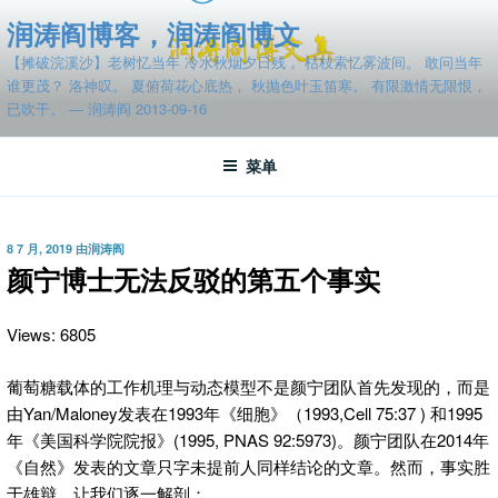
跳
润涛阎博客，润涛阎博文
至
【摊破浣溪沙】老树忆当年 冷水秋烟夕日残， 枯枝索忆雾波间。 敢问当年
内
谁更茂？ 洛神叹。 夏俯荷花心底热， 秋抛色叶玉笛寒。 有限激情无限恨，
容
已吹干。 — 润涛阎 2013-09-16
菜单
发
8 7 月, 2019
由
润涛阎
布
颜宁博士无法反驳的第五个事实
于
Views: 6805
葡萄糖载体的工作机理与动态模型不是颜宁团队首先发现的，而是
由Yan/Maloney发表在1993年《细胞》（1993,Cell 75:37 ) 和1995
年《美国科学院院报》(1995, PNAS 92:5973)。颜宁团队在2014年
《自然》发表的文章只字未提前人同样结论的文章。然而，事实胜
于雄辩。让我们逐一解剖：