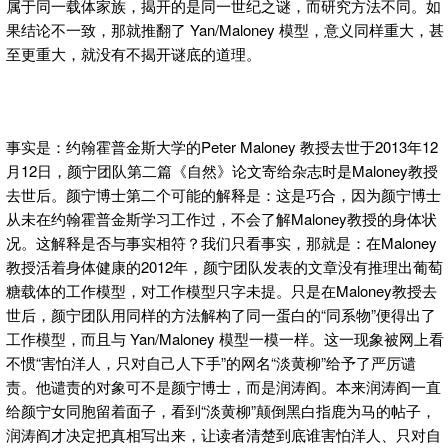
属于同一载体家族，揭开的是同一世纪之谜，而研究方法不同。如
果结论不一致，那就推翻了 Yan/Maloney 模型，意义同样重大，甚
至更重大，就没有不揭开谜底的道理。
事实是：约翰霍普金斯大学的Peter Maloney 教授去世于2013年12
月12日，颜宁团队第二篇《自然》论文寄给杂志时是Maloney教授
去世后。颜宁博士第二个可能的解释是：这是巧合，因为颜宁博士
从未在约翰霍普金斯学习工作过，不会了解Maloney教授的身体状
况。这解释是否与事实相符？我们只看事实，那就是：在Maloney
教授活着身体健康的2012年，颜宁团队发表的文章没有推理出葡萄
糖载体的工作模型，对工作模型只字未提。只是在Maloney教授去
世后，颜宁团队用同样的方法解构了同一蛋白的“同系物”便得出了
工作模型，而且与 Yan/Maloney 模型一模一样。这一现象被网上看
不惯“害怕洋人，只对自己人下手”的网名“淡黄柳”给予了严厉谴
责。他谴责的对象可不是颜宁博士，而是润涛阎。本来润涛阎一直
给颜宁女同胞留着面子，看到“淡黄柳”颠倒黑白指鹿为马的帖子，
润涛阎才决定把真相写出来，让读者清楚到底谁害怕洋人、只对自