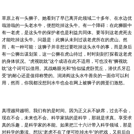
草原上有一头狮子。她看到了早已离开此领域二十多年、在水边优
哉游哉的一头老水牛，便想吃掉这头牛。有一个障碍：在此狮眼中
有一老虎，是这头牛的保护者也是利益共同体。要等到这老虎死去
才能吃掉这头牛。问题是：此狮从未到过该老虎所在的虎山。然
而，有一种可能：这狮子并非想过要吃掉这头水牛的事，而是身后
有一公狮出谋划策，这一公狮在虎山待过，时时刻刻打探着这老虎
的身体状况。“虎视眈眈”这个成语在此不适用，可也没有“狮视眈
眈”这个词可以借用。其战略眼光和“恰似猛虎卧荒丘，潜伏爪牙忍
受”的耐心还是值得称赞的。润涛阎这头水牛善良的一面你可以利
用，然而，你我都没想到水牛也会在网上被狮子的拥趸们激怒。
真理越辩越明。我们有的是时间。因为正义从不缺席，过去不会，
现在不会，未来也不会。科学家搞的是科学，那就是求真。享受求
真的乐趣，是科学家的本能。如果把三十六计带入科学领域，那是
对科学的亵渎。想玩“老虎不在了便可吃掉水牛”的把戏，又前后自