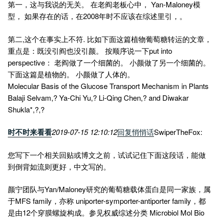
第一，这与我说的无关。 在老阎老板心中， Yan-Maloney模
型， 如果存在的话，在2008年时不应该在综述里引，。
第二,这个在事实上不符. 比如下面这篇植物葡萄糖转运的文章，
重点是：既没引阎也没引颜。 按顺序说一下put into
perspective： 老阎做了一个细菌的。 小颜做了另一个细菌的。
下面这篇是植物的。 小颜做了人体的。
Molecular Basis of the Glucose Transport Mechanism in Plants
Balaji Selvam,? Ya-Chi Yu,? Li-Qing Chen,? and Diwakar
Shukla*,?,?
时不时来看看
2019-07-15 12:10:12
回复
悄悄话
SwiperTheFox:
您写下一个相关回贴或博文之前，试试记住下面这段话，能做
到倒背如流则更好，中文写的。
颜宁团队与Yan/Maloney研究的葡萄糖载体蛋白是同一家族，属
于MFS family，亦称 uniporter-symporter-antiporter family，都
是由12个穿膜螺旋构成。参见权威综述分类 Microbiol Mol Bio