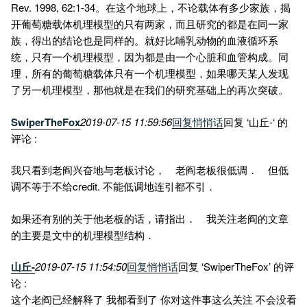
Rev. 1998, 62:1-34。在这个地球上，不论载体有多少家族，揭
开葡萄糖载体机理模型的只有两家，而且研究的都是在同一家
族，得出的结论也是同样的。就好比哺乳动物的血液循环系
统，只有一个机理模型，因为都是由一个心脏和血管构成。同
理，所有的葡萄糖载体只有一个机理模型，如果哪天某人发现
了另一机理模型，那他就是在我们的研究基础上的再次突破。
SwiperTheFox
2019-07-15 11:59:56
回复
悄悄话
回复 ‘山丘-‘ 的
评论 :
我只看到老阎兴奋地与老板讨论， 老阎老板很低调． 但低
调不等于不给credit. 不能低调地连引都不引．
如果还有别的关于他老板的话，请指出． 我关注老阎的文章
的主要是文中的机理模型结构．
山丘-
2019-07-15 11:54:50
回复
悄悄话
回复 ‘SwiperTheFox’ 的评
论 :
这个老阎已经解释了 我都看到了 你对这件事这么关注 不会没看