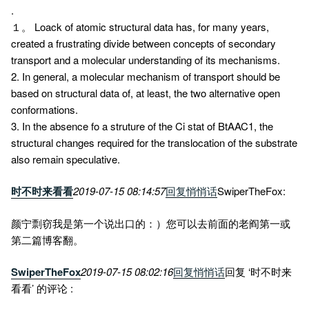
.
１。 Loack of atomic structural data has, for many years,
created a frustrating divide between concepts of secondary
transport and a molecular understanding of its mechanisms.
2. In general, a molecular mechanism of transport should be
based on structural data of, at least, the two alternative open
conformations.
3. In the absence fo a struture of the Ci stat of BtAAC1, the
structural changes required for the translocation of the substrate
also remain speculative.
时不时来看看
2019-07-15 08:14:57
回复
悄悄话
SwiperTheFox:
颜宁剽窃我是第一个说出口的：）您可以去前面的老阎第一或
第二篇博客翻。
SwiperTheFox
2019-07-15 08:02:16
回复
悄悄话
回复 ‘时不时来
看看’ 的评论 :