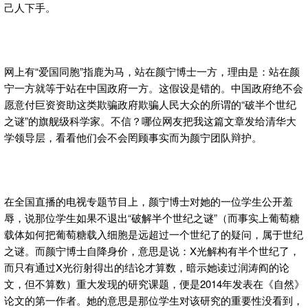
己人下手。
网上有“爱国同胞”指鹿为马，站在颜宁博士一方，理由是：站在颜
宁一方就等于站在中国政府一方。这假设是错的。中国政府绝不会
愿意付巨资资助这类欺骗政府欺骗人民大众的所谓的“破半个世纪
之谜”的旗舰级科学家。不信？哪位网友把我这篇文章发给清华大
学领导层，看看他们会不会罔顾事实而为颜宁团队辩护。
在全国直播的电视专题节目上，颜宁博士对她的一位学生公开羞
辱，说那位学生如果不退出“破解半个世纪之谜”（而事实上葡萄糖
载体如何把葡萄糖载入细胞是远超过一个世纪了的疑问，属于世纪
之谜。而颜宁博士自降身价，意思是说：X光解构有半个世纪了，
而只有通过X光衍射得出的结论才算数，暗示她读过润涛阎的论
文，但不算数）重大发现的研究课题，便是2014年发表在《自然》
论文的第一作者。她的意思是那位学生对该研究的重要性没看到，