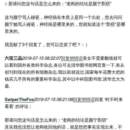
> 那请问您这句话是怎么来的：“老阎的结论是颜宁剽窃”
这与颜宁骂人碰瓷，神经病在本质上是同一个出处，您去问问
颜宁她骂人碰瓷，神经病是哪里来的，您就知道这个“剽窃”是哪
里来的。
我贡献了3个回复了，您可以交差了吧？：）
六弦三品
2019-07-15 08:22:07
回复
悄悄话
美女不需要翻墙就可
以看到国外各类科学杂志,各位可去清华图书馆网页查一下,有从
创刊到现在的所有细胞杂志.我以前就说过,国家每年花费大把的
钱买几乎所有的重要科学杂志.其中以中科院图书馆,清华北大为
最.
SwiperTheFox
2019-07-15 08:21:08
回复
悄悄话
回复 ‘时不时来
看看’ 的评论 :
那请问您这句话是怎么来的：“老阎的结论是颜宁剽窃”
其实我也没想让老阎收回他的话，就是想把事实呈现出来，不