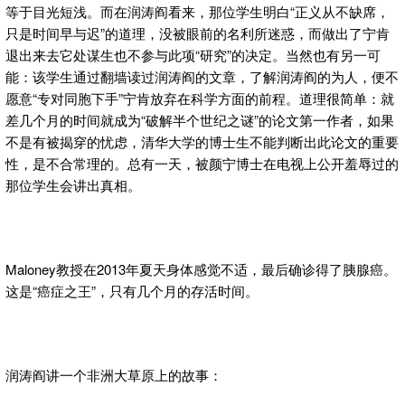
等于目光短浅。而在润涛阎看来，那位学生明白“正义从不缺席，
只是时间早与迟”的道理，没被眼前的名利所迷惑，而做出了宁肯
退出来去它处谋生也不参与此项“研究”的决定。当然也有另一可
能：该学生通过翻墙读过润涛阎的文章，了解润涛阎的为人，便不
愿意“专对同胞下手”宁肯放弃在科学方面的前程。道理很简单：就
差几个月的时间就成为“破解半个世纪之谜”的论文第一作者，如果
不是有被揭穿的忧虑，清华大学的博士生不能判断出此论文的重要
性，是不合常理的。总有一天，被颜宁博士在电视上公开羞辱过的
那位学生会讲出真相。
Maloney教授在2013年夏天身体感觉不适，最后确诊得了胰腺癌。
这是“癌症之王”，只有几个月的存活时间。
润涛阎讲一个非洲大草原上的故事：