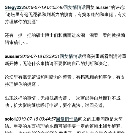
Stegy223
2019-07-19 04:55:46
回复
悄悄话
回复’aussier’的评论:
“论坛里有毫无逻辑和判断力的愤青，有捣浆糊的和事佬，有支
持理解你的拥趸”
还有一抓一把的硕士博士们和偶而进来溜一溜看一看的教授编
辑审稿们-…
aussier
2019-07-18 05:39:31
回复
悄悄话
很高兴重新看到润涛重
新开博，无论什么事情请不要影响自己的判断和决定。
论坛里有毫无逻辑和判断力的愤青，有捣浆糊的和事佬，有支
持理解你的拥趸，
出现这样的事情，无须低调含蓄，一次写邮件自然期刊不成
功，扩大影响继续呼吁申诉，要个说法，讨回公道。
solo1
2019-07-18 03:44:57
回复
悄悄话
阎文的主要问题是太简
洁。重要的东西机理的东西可能需要一定的篇幅来铺垫解释。
比如，达尔文的论文1858年发表了，但当年林奈学会的主席的