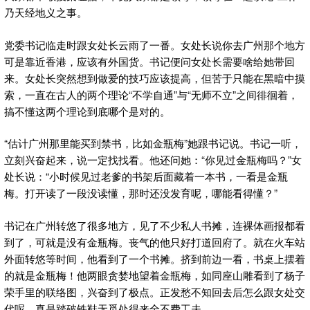
乃天经地义之事。
党委书记临走时跟女处长云雨了一番。女处长说你去广州那个地方
可是靠近香港，应该有外国货。书记便问女处长需要啥给她带回
来。女处长突然想到做爱的技巧应该提高，但苦于只能在黑暗中摸
索，一直在古人的两个理论“不学自通”与“无师不立”之间徘徊着，
搞不懂这两个理论到底哪个是对的。
“估计广州那里能买到禁书，比如金瓶梅”她跟书记说。书记一听，
立刻兴奋起来，说一定找找看。他还问她：“你见过金瓶梅吗？”女
处长说：“小时候见过老爹的书架后面藏着一本书，一看是金瓶
梅。打开读了一段没读懂，那时还没发育呢，哪能看得懂？”
书记在广州转悠了很多地方，见了不少私人书摊，连裸体画报都看
到了，可就是没有金瓶梅。丧气的他只好打道回府了。就在火车站
外面转悠等时间，他看到了一个书摊。挤到前边一看，书桌上摆着
的就是金瓶梅！他两眼贪婪地望着金瓶梅，如同座山雕看到了杨子
荣手里的联络图，兴奋到了极点。正发愁不知回去后怎么跟女处交
代呢。真是踏破铁鞋无觅处得来全不费工夫。