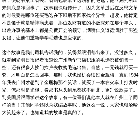
来到底是咋回事了。故事很快就传开了。因为文革过后在反思文革
的时候要是哪位还买毛选在下班后不回家找个异性一起读，他肯定
不是傻子就是精神病患者。那位发财有道的小贩深知在那个年头，
出差办事的基本上都是公费开会的领导，满嘴仁义道德满肚子男盗
女娼，让他们重新学学毛选也是应该的。
这个故事是我们司机告诉我的，笑得我眼泪都出来了。没过多久，
就看到光明日报记者报道说广州新华书店积压的毛选都被销售一
空，还有很多人挨门挨户去收购毛选出售。当然，一元钱就可买一
套。才明白是怎么回事。那时，我也没机会读过金瓶梅。直到1984
年我去广州才想到了金瓶梅那个笑话，就买了一本在火车上打发时
光。俺那时是光棍，看那书从头到尾都找不到北，更别说欣赏了。
到美国后跟同学讲这个故事，有一位哥们说他本人就在广州上了同
样的当！其他同学还以为我编故事呢，他这么一说，大家也就哈哈
大笑起来了。也知道我的故事是真的了。