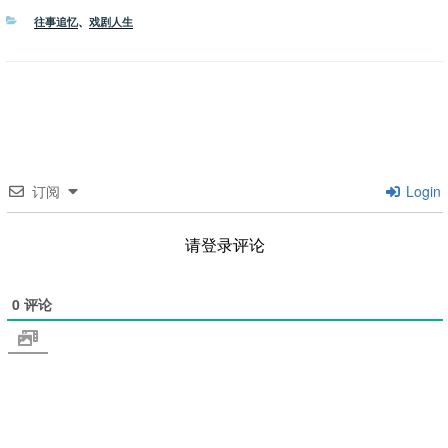
分
往事追忆
、
戏剧人生
类
订阅
Login
请登录评论
0
评论