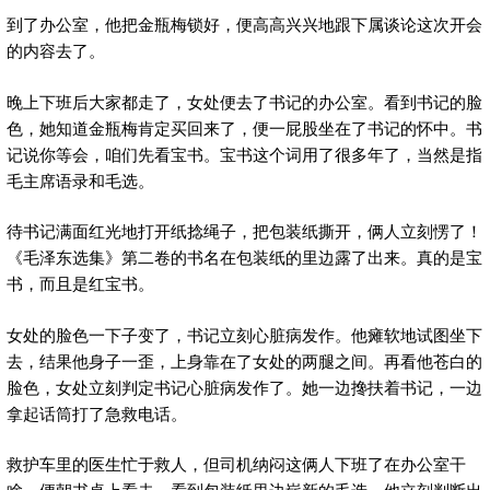
到了办公室，他把金瓶梅锁好，便高高兴兴地跟下属谈论这次开会
的内容去了。
晚上下班后大家都走了，女处便去了书记的办公室。看到书记的脸
色，她知道金瓶梅肯定买回来了，便一屁股坐在了书记的怀中。书
记说你等会，咱们先看宝书。宝书这个词用了很多年了，当然是指
毛主席语录和毛选。
待书记满面红光地打开纸捻绳子，把包装纸撕开，俩人立刻愣了！
《毛泽东选集》第二卷的书名在包装纸的里边露了出来。真的是宝
书，而且是红宝书。
女处的脸色一下子变了，书记立刻心脏病发作。他瘫软地试图坐下
去，结果他身子一歪，上身靠在了女处的两腿之间。再看他苍白的
脸色，女处立刻判定书记心脏病发作了。她一边搀扶着书记，一边
拿起话筒打了急救电话。
救护车里的医生忙于救人，但司机纳闷这俩人下班了在办公室干
啥，便朝书桌上看去。看到包装纸里边崭新的毛选，他立刻判断出