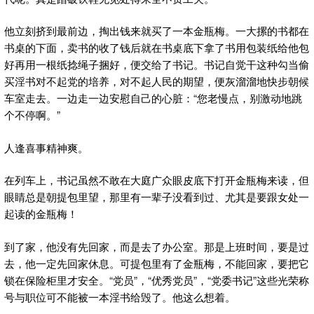
他立刻挤到最前边，掏出钱来就买了一本金瓶梅。一大摞的书都在
书桌的下面，卖书的收了钱后就在书桌底下拿了书用包装纸给他包
好再用一根纸捻绳子捆好，便交给了书记。书记自觉干这种勾当偷
买淫书对不起党的培养，对不起人民的期望，便灰溜溜地快步朝候
车室走去。一边走一边安慰自己的心脏：“您老慢点，别激动地跳
个不停啊。”
人逢喜事精神爽。
在列车上，书记虽然不敢在大庭广众眼皮底下打开金瓶梅来读，但
眼睛总是朝提包里望，那里有一辈子没看到过、尤其是要跟女处一
起读的金瓶梅！
到了家，他没有先回家，而是去了办公室。那是上班时间，要是过
去，他一定先回家休息。可提包里有了金瓶梅，不能回家，要把它
锁在保险柜里才安全。“党员”，“优秀党员”，“党委书记”这些光荣称
号与职位可不能被一本淫书给毁了。他这么想着。