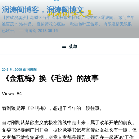
跳
润涛阎博客，润涛阎博文
至
【摊破浣溪沙】老树忆当年 冷水秋烟夕日残， 枯枝索忆雾波间。 敢问当年
内
谁更茂？ 洛神叹。 夏俯荷花心底热， 秋抛色叶玉笛寒。 有限激情无限恨，
容
已吹干。 — 润涛阎 2013-09-16
菜单
发
20 5 月, 2009
由
润涛阎
布
《金瓶梅》换《毛选》的故事
于
Views: 84
看到狼兄评《金瓶梅》，想起了当年的一段往事。
当时刚刚从禁欲主义的极左路线中走出来，属于改革开放的前夜。
党委书记要到广州开会。据说党委书记与宣传处女处长有一腿，但
大家都不敢搜集证据，毕竟人家都是领导，领导在一起谈论“工作”