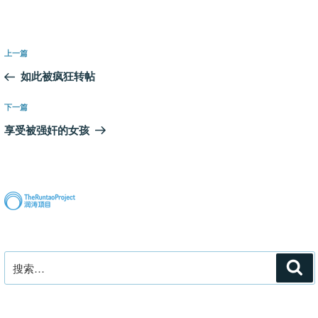
文
上
上一篇
章
一
如此被疯狂转帖
导
篇
航
文
下
下一篇
章
一
享受被强奸的女孩
篇
文
章
搜
搜
索
索：