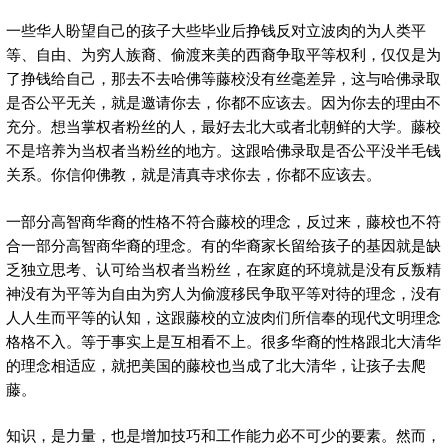
一些华人盼望自己的孩子大些毕业后挣钱反对立波肉的为人类平
等、自由、为穷人族裔、偷渡来美的西裔争取平等权利，仅仅是为
了挣钱给自己，那去不去哈佛等藤校没有丝毫差异，这与哈佛录取
是否公平无关，就是邀请你去，你都不应该去。因为你去的理由不
充分。想当掌权者粉丝的人，最好去北大或者北朝鲜的大学。藤校
不是培养为当权者当粉丝的地方。这跟哈佛录取是否公平没半毛钱
关系。你信仰佛教，就是清真寺求你去，你都不应该去。
一部分高智商华裔的性格不符合藤校的理念，反过来，藤校也不符
合一部分高智商华裔的理念。有的华裔家长留给孩子的基因就是缺
乏独立思考、认可给当权者当粉丝，在家庭的环境就是没有反叛精
神没有为平等为自由为穷人为偷渡移民争取平等对待的理念，没有
人人生而平等的认知，这跟藤校的立波肉们所信奉的现代文明理念
格格不入。等于事实上是互相看不上。很多华裔的性格跟北大清华
的理念相适应，就把美国的藤校也当成了北大清华，让孩子去爬
藤。
知识，是力量，也是增加技巧和工作能力必不可少的要素。然而，