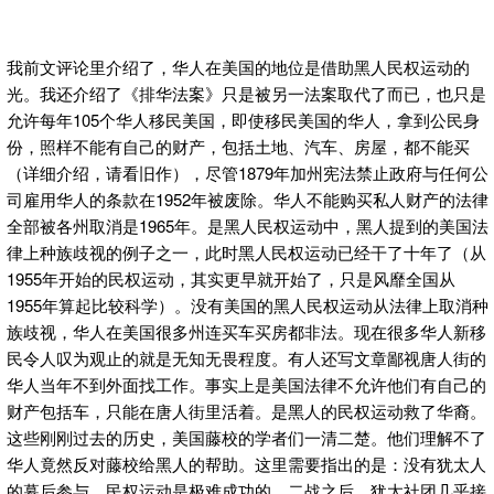
我前文评论里介绍了，华人在美国的地位是借助黑人民权运动的
光。我还介绍了《排华法案》只是被另一法案取代了而已，也只是
允许每年105个华人移民美国，即使移民美国的华人，拿到公民身
份，照样不能有自己的财产，包括土地、汽车、房屋，都不能买
（详细介绍，请看旧作），尽管1879年加州宪法禁止政府与任何公
司雇用华人的条款在1952年被废除。华人不能购买私人财产的法律
全部被各州取消是1965年。是黑人民权运动中，黑人提到的美国法
律上种族歧视的例子之一，此时黑人民权运动已经干了十年了（从
1955年开始的民权运动，其实更早就开始了，只是风靡全国从
1955年算起比较科学）。没有美国的黑人民权运动从法律上取消种
族歧视，华人在美国很多州连买车买房都非法。现在很多华人新移
民令人叹为观止的就是无知无畏程度。有人还写文章鄙视唐人街的
华人当年不到外面找工作。事实上是美国法律不允许他们有自己的
财产包括车，只能在唐人街里活着。是黑人的民权运动救了华裔。
这些刚刚过去的历史，美国藤校的学者们一清二楚。他们理解不了
华人竟然反对藤校给黑人的帮助。这里需要指出的是：没有犹太人
的幕后参与，民权运动是极难成功的。二战之后，犹太社团几乎接