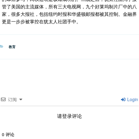
管了美国的主流媒体，所有三大电视网，九个好莱坞制片厂中的八
家，很多大报社，包括纽约时报和华盛顿邮报都被其控制。金融界
更是一步步被掌控在犹太人社团手中。
分
教育
类
订阅
Login
请登录评论
0
评论