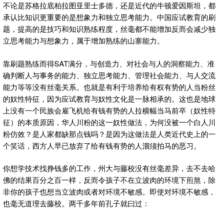
不论是苏格拉底柏拉图亚里士多德，还是近代的牛顿爱因斯坦，都
承认比知识更重要的是想象力和独立思考能力。中国应试教育的刷
题，提高的是技巧和知识熟练程度，丝毫都不能增加反而会减少独
立思考能力与想象力，属于增加熟练的山寨能力。
靠刷题熟练而得SAT满分，与创造力、对社会与人的洞察能力、准
确判断人与事务的能力、独立思考能力、管理社会能力、与人交流
能力等等没有丝毫关系。也就是有利于培养给有权有势的人当粉丝
的奴性特征，因为应试教育与奴性文化是一脉相承的。这也是地球
上没有一个民族会雇飞机给有钱有势的人拉横幅当马前卒（奴性特
征）的本质原因，华人川粉的这一奴性做法，为何没被一个白人川
粉仿效？是人家都缺那点钱吗？是因为这做法是人类近代史上的一
个笑话，西方人早已放弃了给有钱有势的人溜须拍马的恶习。
你想学技术找挣钱多的工作，州大与藤校没有丝毫差异，去不去哈
佛的结果百分之百一样，反而令孩子不在立波肉的环境下煎熬，除
非你的孩子也想当立波肉或者对环境不敏感。即使对环境不敏感，
也毫无道理去藤校。两千多年前孔子就曰过：