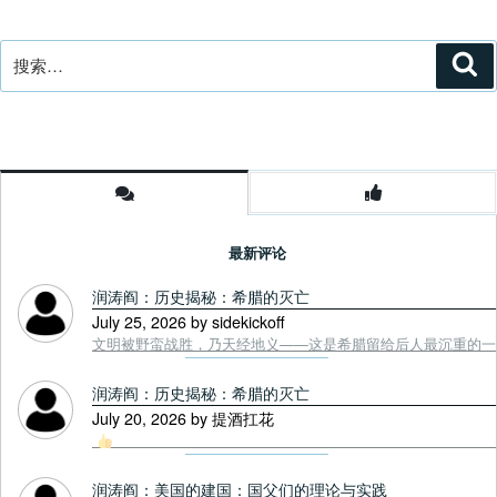
搜
搜
索
索：
最新评论
润涛阎：历史揭秘：希腊的灭亡
July 25, 2026 by sidekickoff
文明被野蛮战胜，乃天经地义——这是希腊留给后人最沉重的一课. Tou
润涛阎：历史揭秘：希腊的灭亡
July 20, 2026 by 提酒扛花
润涛阎：美国的建国：国父们的理论与实践