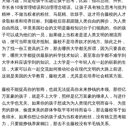
天做习题，而是给孩子出题让孩子思考，比如：指出总统、州长、
市长各10项管理错误和治理理念错误。让孩子具有独立思考与批判
精神，不做当权者的粉丝、马屁精、吹鼓手。这才符合藤校的人才
录取标准和培养目标。到藤校后容易跟随人类自由的脚步，为人类
自由而战，毕竟美国社会的文明是藤校知识分子们领跑的。你的孩
子可以成为他们的一员，如果碰上当权者是逆人类文明的潮流而
动，便可当即发现并抵制。藤校不是培养奴才的地方。除此之外，
为了找一份工资高的工作，那去哪所大学都无所谓，因为只要喜欢
学，哪所大学都提供最新的科学技术知识，甚至靠自学都不难学到
大学本科应该学到的知识。上大学是一个年轻人在一起的崭新的生
活，大家可以在一起交流如何推动社会在现代文明的大路上前进。
这就是美国的大学教育，藤校尤甚，尤其是在培养社会精英方面。
藤校不能提高你的智商，也就无法提高你未来挣钱的本领。那些亿
万富豪的孩子，就是不上大学，照样是亿万富豪的继承人，与进什
么大学也无关。如果你的孩子想成为为人类现代文明而奋斗、为贫
穷的群体、偷渡来美的群体争取平等对待而奋斗，那去藤校等于如
鱼得水。如果你想让你的孩子成为当权者的粉丝，没有独立思考能
力，只要能挣钱养家糊口，那去不去藤校没有半毛钱关系。