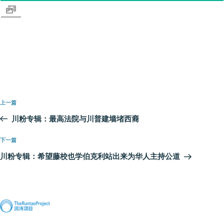
文
上
上一篇
章
一
川粉专辑：最高法院与川普建墙堵西裔
导
篇
航
文
下
下一篇
章
一
川粉专辑：希望藤校也学伯克利站出来为华人主持公道
篇
文
章