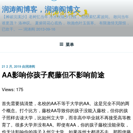
跳
润涛阎博客，润涛阎博文
至
【摊破浣溪沙】老树忆当年 冷水秋烟夕日残， 枯枝索忆雾波间。 敢问当年
内
谁更茂？ 洛神叹。 夏俯荷花心底热， 秋抛色叶玉笛寒。 有限激情无限恨，
容
已吹干。 — 润涛阎 2013-09-16
菜单
发
21 2 月, 2019
由
润涛阎
布
AA影响你孩子爬藤但不影响前途
于
Views: 175
首先需要搞清楚，名校的AA不等于大学的AA。
这是完全不同的两
个概念。打个比方，藤校AA导致你的孩子没能入藤校，但你的孩
子照样去读大学，比如州立大学，而非高中毕业就不再接受高等教
育了。很多大学并没有AA。即使有AA，你的孩子藤校没能录取，
也无法影响你的孩子入州立大学。如果连州大都进不去，那即使藤