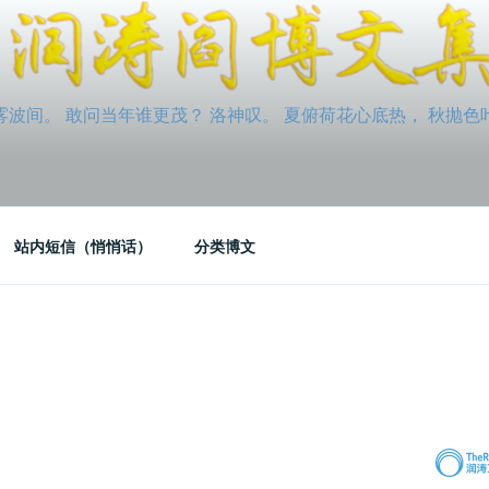
间。 敢问当年谁更茂？ 洛神叹。 夏俯荷花心底热， 秋抛色叶玉笛
站内短信（悄悄话）
分类博文