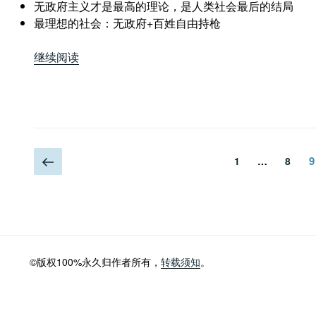
无政府主义才是最高的理论，是人类社会最后的结局
最理想的社会：无政府+百姓自由持枪
“润
继续阅读
涛
阎：
岳
飞
爱
文
上
国？
页
页
9
1
…
8
一
论
章
页
爱
分
国
主
页
义
的
©版权100%永久归作者所有，
转载须知
。
实
质”