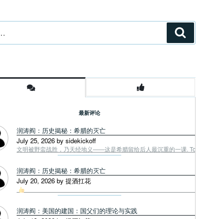
搜
索
最新评论
润涛阎：历史揭秘：希腊的灭亡
July 25, 2026 by sidekickoff
文明被野蛮战胜，乃天经地义——这是希腊留给后人最沉重的一课. Tough facts
润涛阎：历史揭秘：希腊的灭亡
July 20, 2026 by 提酒扛花
润涛阎：美国的建国：国父们的理论与实践