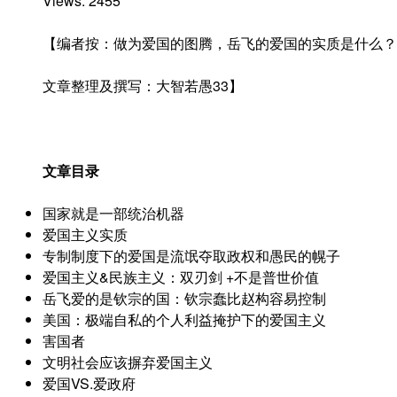
Views: 2455
论
坛
【编者按：做为爱国的图腾，岳飞的爱国的实质是什么？
与
人
文章整理及撰写：大智若愚33】
文
论
坛
征
文章目录
文”
国家就是一部统治机器
爱国主义实质
专制制度下的爱国是流氓夺取政权和愚民的幌子
爱国主义&民族主义：双刃剑 +不是普世价值
岳飞爱的是钦宗的国：钦宗蠢比赵构容易控制
美国：极端自私的个人利益掩护下的爱国主义
害国者
文明社会应该摒弃爱国主义
爱国VS.爱政府