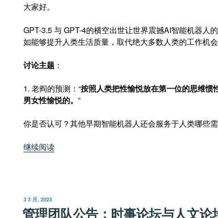
大家好。
杀”
GPT-3.5 与 GPT-4的横空出世让世界震撼AI智能机
如能够提升人类生活质量，取代绝大多数人类的工作机会
讨论主题
：
1. 老阎的预测：“
按照人类把性愉悦放在第一位的思维惯
男女性愉悦的。
”
你是否认可？其他早期智能机器人还会服务于人类哪些需
“时
继续阅读
事
讨
论
论
发
3 3 月, 2023
坛
布
管理团队公告：时事论坛与人文论
于
（四）