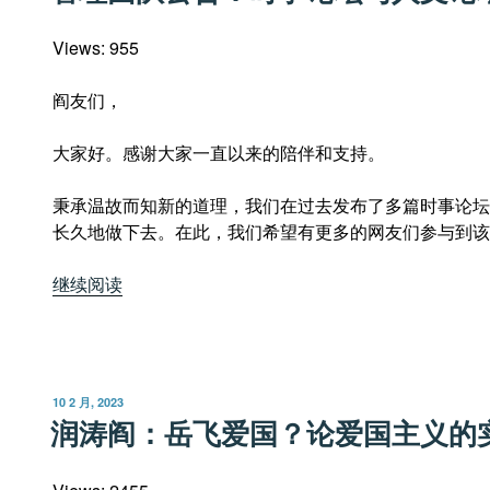
_AI
Views: 955
智
能
阎友们，
机
器
大家好。感谢大家一直以来的陪伴和支持。
人”
秉承温故而知新的道理，我们在过去发布了多篇时事论坛
长久地做下去。在此，我们希望有更多的网友们参与到该
“管
继续阅读
理
团
队
公
发
10 2 月, 2023
告：
布
润涛阎：岳飞爱国？论爱国主义的
于
时
事