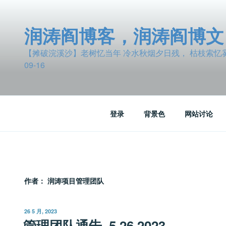
跳
至
润涛阎博客，润涛阎博文
内
容
【摊破浣溪沙】老树忆当年 冷水秋烟夕日残， 枯枝索忆雾波
09-16
登录
背景色
网站讨论
作者：
润涛项目管理团队
发
26 5 月, 2023
布
管理团队通告_5.26.2023