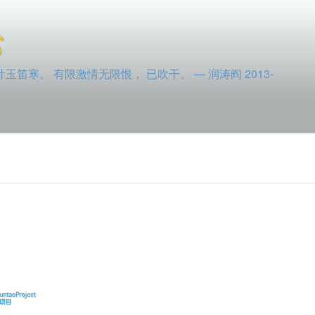
寒。 有限激情无限恨， 已吹干。 — 润涛阎 2013-