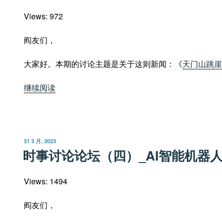
Views: 972
阎友们，
大家好。本期的讨论主题是关于这则新闻：《
天门山跳崖
“时
继续阅读
事
讨
论
论
发
31 3 月, 2023
坛
布
时事讨论论坛（四）_AI智能机器
于
（五）
_
Views: 1494
青
少
阎友们，
年
自