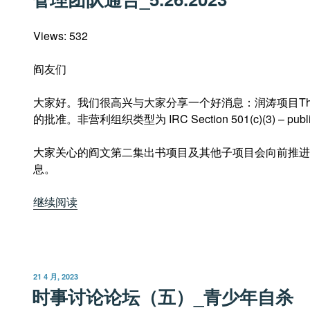
于
Views: 532
阎友们
大家好。我们很高兴与大家分享一个好消息：润涛项目The Run
的批准。非营利组织类型为 IRC Section 501(c)(3) – public
大家关心的阎文第二集出书项目及其他子项目会向前推进
息。
“管
继续阅读
理
团
队
通
发
21 4 月, 2023
告
布
时事讨论论坛（五）_青少年自杀
于
_5.26.2023”