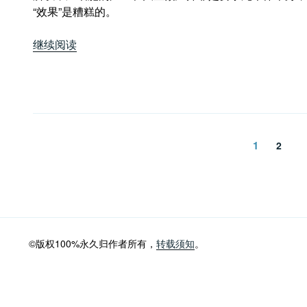
“效果”是糟糕的。
祸
根”
“癌
继续阅读
细
胞
是
主
动
文
帮
页
1
页
2
你
章
的
分
忙”
页
©版权100%永久归作者所有，
转载须知
。