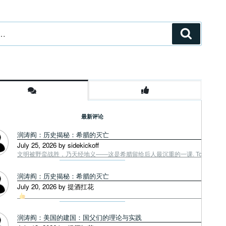
搜
索
最新评论
润涛阎：历史揭秘：希腊的灭亡
July 25, 2026 by sidekickoff
文明被野蛮战胜，乃天经地义——这是希腊留给后人最沉重的一课. Tough facts
润涛阎：历史揭秘：希腊的灭亡
July 20, 2026 by 提酒扛花
润涛阎：美国的建国：国父们的理论与实践