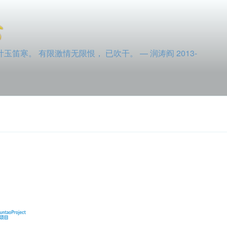
寒。 有限激情无限恨， 已吹干。 — 润涛阎 2013-