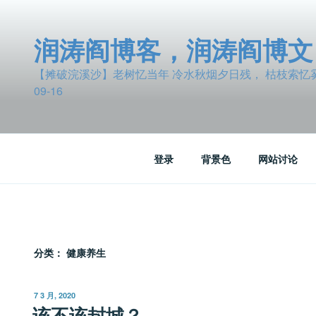
跳
至
润涛阎博客，润涛阎博文
内
容
【摊破浣溪沙】老树忆当年 冷水秋烟夕日残， 枯枝索忆雾波
09-16
登录
背景色
网站讨论
分类：
健康养生
发
7 3 月, 2020
布
该不该封城？