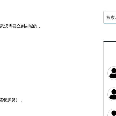
搜
索：
武汉需要立刻封城的，
（骆驼肺炎），