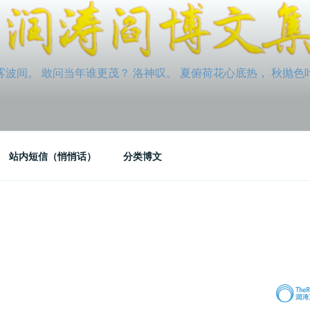
间。 敢问当年谁更茂？ 洛神叹。 夏俯荷花心底热， 秋抛色叶玉笛
站内短信（悄悄话）
分类博文