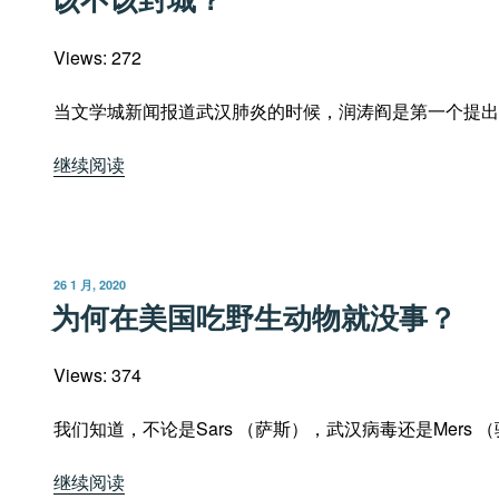
于
Views: 272
当文学城新闻报道武汉肺炎的时候，润涛阎是第一个提出
“该
继续阅读
不
该
封
城？”
发
26 1 月, 2020
布
为何在美国吃野生动物就没事？
于
Views: 374
我们知道，不论是Sars （萨斯），武汉病毒还是Mers 
“为
继续阅读