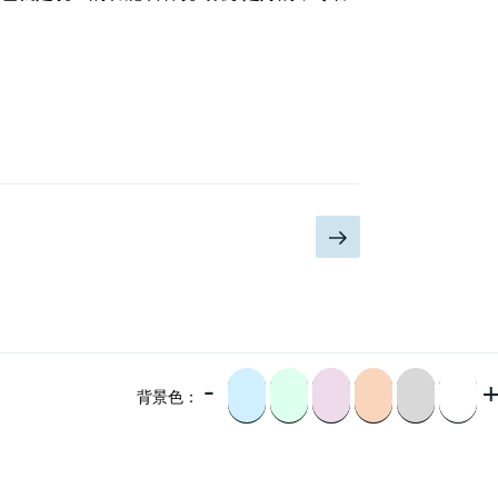
下
一
页
-
背景色：