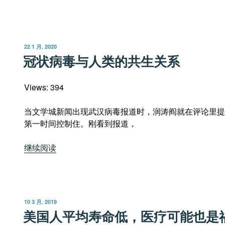
何
在
美
国
发
22 1 月, 2020
吃
布
冠状病毒与人类的共生关系
于
野
生
Views: 394
动
物
当文学城新闻出现武汉病毒报道时，润涛阎就在评论里提
就
第一时间控制住。刚看到报道，
没
事？”
“冠
继续阅读
状
病
毒
与
发
10 3 月, 2019
人
布
美国人平均寿命低，医疗可能也是
于
类