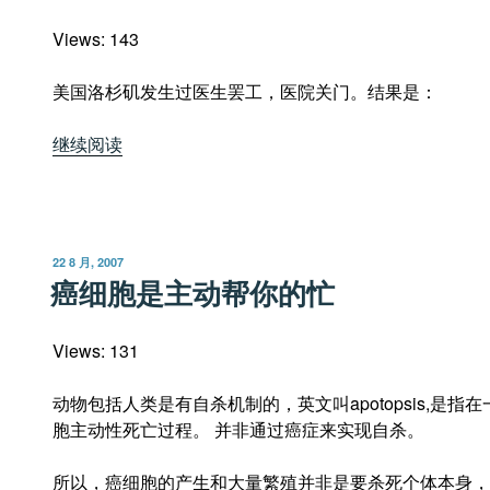
的
Views: 143
共
生
美国洛杉矶发生过医生罢工，医院关门。结果是：
关
系”
“美
继续阅读
国
人
平
均
发
22 8 月, 2007
寿
布
癌细胞是主动帮你的忙
于
命
低，
Views: 131
医
疗
动物包括人类是有自杀机制的，英文叫apotopsis,是
可
胞主动性死亡过程。 并非通过癌症来实现自杀。
能
也
所以，癌细胞的产生和大量繁殖并非是要杀死个体本身，
是