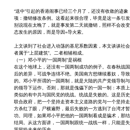
“送中”引起的香港闹事已经三个月了，还没有收敛的迹象
项：撤销修改条例。这看起来很合理，毕竟是这一条引发
别说现在太晚了，就是事发第二天就撤销，照样不会改变
态发生的原因，而是导因=导火索。
上文谈到了社会进入动荡的基尼系数因素，本文谈谈社会
者属于“上层建筑”。二者相辅相成。
（一）邓小平的“一国两制”是祸根
在这个地球上，还没有一国两制成功的例子。在春秋战国
后的差异，可战争连绵不绝。美国南方想继续蓄奴，导致
的。邓小平所谓的一国两制，就是大陆的共产党领导制与
的领导下运作。否则，那就是傀儡下的一国一制：本质上
类似的有中共与国民党的统战。统战是失败的。这是历史
联合政府，把一个坚持走资本主义道路的党与一个坚持走
方杀红了眼，尸横遍野，最后失败的一方逃到了台湾才暂
功。同理，如果邓小平把他的一国两制看成是骗术，那结
结局。从这方面讲，一国两制跟统一战线一样，只能是失
策留给未来的历史。