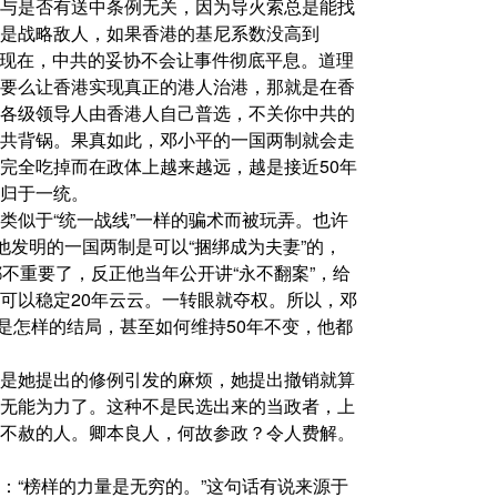
与是否有送中条例无关，因为导火索总是能找
是战略敌人，如果香港的基尼系数没高到
。现在，中共的妥协不会让事件彻底平息。道理
要么让香港实现真正的港人治港，那就是在香
各级领导人由香港人自己普选，不关你中共的
共背锅。果真如此，邓小平的一国两制就会走
完全吃掉而在政体上越来越远，越是接近50年
归于一统。
类似于“统一战线”一样的骗术而被玩弄。也许
他发明的一国两制是可以“捆绑成为夫妻”的，
不重要了，反正他当年公开讲“永不翻案”，给
可以稳定20年云云。一转眼就夺权。所以，邓
后是怎样的结局，甚至如何维持50年不变，他都
是她提出的修例引发的麻烦，她提出撤销就算
无能为力了。这种不是民选出来的当政者，上
不赦的人。卿本良人，何故参政？令人费解。
：“榜样的力量是无穷的。”这句话有说来源于