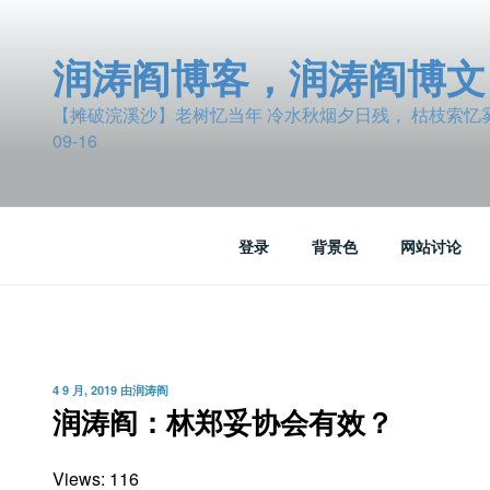
跳
至
润涛阎博客，润涛阎博文
内
容
【摊破浣溪沙】老树忆当年 冷水秋烟夕日残， 枯枝索忆雾波
09-16
登录
背景色
网站讨论
发
4 9 月, 2019
由
润涛阎
布
润涛阎：林郑妥协会有效？
于
Views: 116