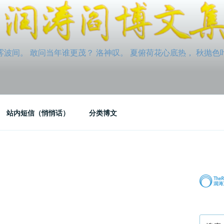
间。 敢问当年谁更茂？ 洛神叹。 夏俯荷花心底热， 秋抛色叶玉笛
站内短信（悄悄话）
分类博文
搜