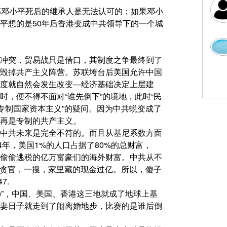
那邓小平死后的继承人是无法认可的；如果邓小
平想的是50年后香港变成中共领导下的一个城
冲突，贸易战只是借口，其制度之争最终到了
毁掉共产主义阵营。苏联垮台后美国允许中国
度就自然会发生改变—经济基础决定上层建
，便不得不面对“谁先倒下”的境地，此时“民
专制国家资本主义”的疑问。因为中共蜕变成了
再是专制的共产主义。
中共未来是完全不符的。而且从基尼系数方面
4年，美国1%的人口占据了80%的总财富，
司偷偷逃税的亿万富豪们的海外财富。中共从不
个贪官，一搜，家里藏的现金过亿。所以，傻子
7.
le)”，中国、美国、香港这三地就成了地球上基
妻日子就走到了闹离婚地步，比赛的是谁后倒