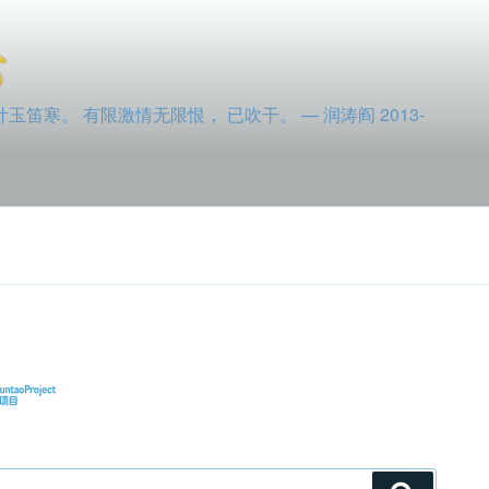
寒。 有限激情无限恨， 已吹干。 — 润涛阎 2013-