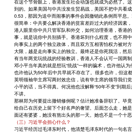
在这个节骨眼上，香港发生社会动荡也就成为必然了。这
到的。如果美国与中共没发生贸易战，美国不把中共看成
0.53，那因为送中而闹事的事件会因撤销此条例而平息
很简单：中共要么解决香港的贫富差距过大的经济因素，
港人眼里你中共只管军队和外交，如何治理香港，香港的
事，就是说你中共别插手。香港坏到什么程度，也不用中
向事实上的两个独立政体，而且双方互相害怕权力被对方
大限，越是走向事实上的独立。最终还是你死我活，然后
有当年两党玩统战的经验教训，香港人不会认可一国两制
邓小平当年真的就是想玩“统战”一样的骗术，也许他认为
也许他认为50年后中共早就不存在了。很多也许，但这都
英明领袖华主席写两封效忠信，说有华主席的领导我们党
小平的话，当不得真。何况他也没解释“50年不变”到期
不讲。
那林郑为何要提出撤销修例呢？估计她准备辞职了。毕竟
给自己在历史上留下个好名声的奢望。后面怎么走，她是
面还有婆婆，她没有熬出头的那一天。她也不是一个十恶
（三）习近平会担心什么？
习近平经历过毛泽东时代，他清楚毛泽东时代的一句名言