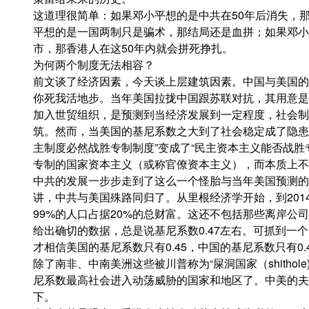
这道理很简单：如果邓小平想的是中共在50年后消失，
平想的是一国两制只是骗术，那结局还是血拼；如果邓小
市，那香港人在这50年内就会拼死挣扎。
为何两个制度无法相容？
前文谈了经济因素，今天谈上层建筑因素。中国与美国的
你死我活地步。当年美国拉拢中国跟苏联对抗，其用意是
加入世贸组织，是预测到当经济发展到一定程度，社会制
筑。然而，当美国的基尼系数之大到了社会稳定成了隐患时
主制度必然战胜专制制度”变成了“民主资本主义能否战胜
专制的国家资本主义（或称官僚资本主义），而本质上不
中共的发展一步步走到了这么一个怪胎与当年美国预测的
讲，中共与美国殊路同归了。从里根经济学开始，到201
99%的人口占据20%的总财富。这还不包括那些离岸公
给出确切的数据，总是说基尼系数0.47左右。可抓到一
才相信美国的基尼系数只有0.45，中国的基尼系数只有0.4
除了南非、中南美洲这些被川普称为“屎洞国家（shitho
尼系数最高社会进入动荡威胁的国家和地区了。中美的夫
下。