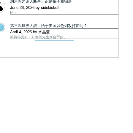
润涛阎之识人断事：识别骗子和骗语
June 28, 2026 by sidekickoff
Nice!
第三次世界大战：始于美国以色列攻打伊朗？
April 4, 2026 by 水晶蓝
编辑得真好，好像阎先生亲自写的。