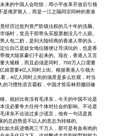
未来的中国人会吃惊：邓小平改革开放后引领
更不是俄罗斯人，而是一江之隔同宗同种的香港
竟经历过批判资产阶级法权的几十年的洗脑。
市场时，党员干部带头买股票都没几个人跟。
男人包二奶，是到大陆经商的香港人带的头，
定位自己是妓女地位随便让导演玩的，也是香
带领大陆富豪们干起来的。现在，香港人又言
要大规模，而且必须是同时。700万人口需要
14亿就需要4亿人同时上街。根据香港人引领大
想看，4亿人同时上街的场景是多么壮观，对当
坏人的习惯性语言霸权，中国才答应林郑撤回修
移。就好比有没有毛泽东，今天的中国不论是
本没必要夸大任何个体对社会的影响。不论是
毛泽东不论说过多少谎言，他有一句话是真
发展的总趋势是不以人的意志为转移的。
比如大跃进饿死三千万人，那可是有血有肉的
在光天化日之下，这对酿成大悲剧的掣肘能力