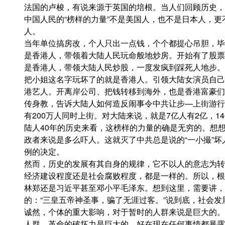
法国的卢梭，有说来源于英国的培根。当人们回顾历史，
中国人民的“榜样的力量”不是美国人，也不是日本人，
人。
当年单位搞房改，个人只出一点钱，个个都提心吊胆，毕
是香港人，带领着大陆人民玩命般地炒房。开始有了股票
是香港人，带领大陆人民炒股，一度发疯到踩死人地步。
把小姐这名字玩坏了的就是香港人。引领大陆女演员自己
港艺人。开离岸公司、把钱转移到海外，也是香港富豪们
传身教，告诉大陆人如何造反闹事令中共让步—上街游行
有200万人同时上街。对大陆来说，就是7亿人有2亿，
陆人40年的历史来看，这榜样的力量的确是无穷的。想
政者来说是多么吓人。这就灭了中共总是说的“一小撮”
例的决定。
然而，历史的发展有其自身的规律，它不以人的意志为转
经济建设程度还是社会腐败程度，都是一样的。所以，根
林郑还是习近平甚至邓小平毛泽东。想到这里，需要讲，
的：“三皇五帝神圣事，骗了无涯过客。”说到底，社会
诚然，个体的重大影响，对于暂时的人群来说是巨大的。
人群。革命的破坏力是巨大的。好在现在任何事情都暴露