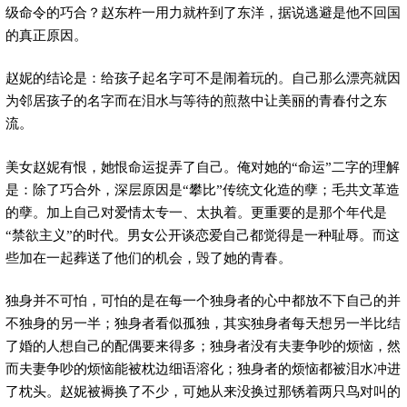
级命令的巧合？赵东杵一用力就杵到了东洋，据说逃避是他不回国
的真正原因。
赵妮的结论是：给孩子起名字可不是闹着玩的。自己那么漂亮就因
为邻居孩子的名字而在泪水与等待的煎熬中让美丽的青春付之东
流。
美女赵妮有恨，她恨命运捉弄了自己。俺对她的“命运”二字的理解
是：除了巧合外，深层原因是“攀比”传统文化造的孽；毛共文革造
的孽。加上自己对爱情太专一、太执着。更重要的是那个年代是
“禁欲主义”的时代。男女公开谈恋爱自己都觉得是一种耻辱。而这
些加在一起葬送了他们的机会，毁了她的青春。
独身并不可怕，可怕的是在每一个独身者的心中都放不下自己的并
不独身的另一半；独身者看似孤独，其实独身者每天想另一半比结
了婚的人想自己的配偶要来得多；独身者没有夫妻争吵的烦恼，然
而夫妻争吵的烦恼能被枕边细语溶化；独身者的烦恼都被泪水冲进
了枕头。赵妮被褥换了不少，可她从来没换过那锈着两只鸟对叫的