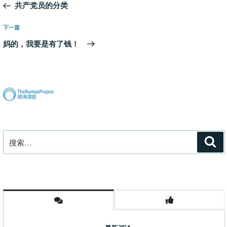
一
共产党员的分类
导
篇
航
文
下
下一篇
章
一
妈的，我要是有了钱！
篇
文
章
搜
搜
索
索：