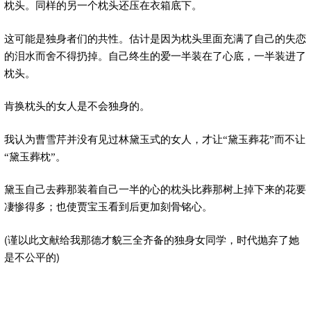
枕头。同样的另一个枕头还压在衣箱底下。
这可能是独身者们的共性。估计是因为枕头里面充满了自己的失恋
的泪水而舍不得扔掉。自己终生的爱一半装在了心底，一半装进了
枕头。
肯换枕头的女人是不会独身的。
我认为曹雪芹并没有见过林黛玉式的女人，才让“黛玉葬花”而不让
“黛玉葬枕”。
黛玉自己去葬那装着自己一半的心的枕头比葬那树上掉下来的花要
凄惨得多；也使贾宝玉看到后更加刻骨铭心。
(
谨以此文献给我那德才貌三全齐备的独身女同学，时代抛弃了她
)
是不公平的