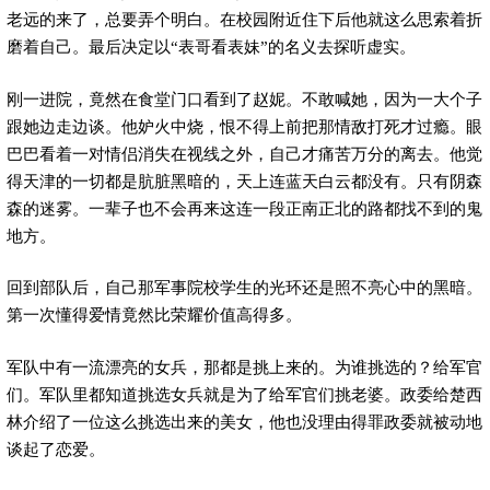
老远的来了，总要弄个明白。在校园附近住下后他就这么思索着折
磨着自己。最后决定以“表哥看表妹”的名义去探听虚实。
刚一进院，竟然在食堂门口看到了赵妮。不敢喊她，因为一大个子
跟她边走边谈。他妒火中烧，恨不得上前把那情敌打死才过瘾。眼
巴巴看着一对情侣消失在视线之外，自己才痛苦万分的离去。他觉
得天津的一切都是肮脏黑暗的，天上连蓝天白云都没有。只有阴森
森的迷雾。一辈子也不会再来这连一段正南正北的路都找不到的鬼
地方。
回到部队后，自己那军事院校学生的光环还是照不亮心中的黑暗。
第一次懂得爱情竟然比荣耀价值高得多。
军队中有一流漂亮的女兵，那都是挑上来的。为谁挑选的？给军官
们。军队里都知道挑选女兵就是为了给军官们挑老婆。政委给楚西
林介绍了一位这么挑选出来的美女，他也没理由得罪政委就被动地
谈起了恋爱。