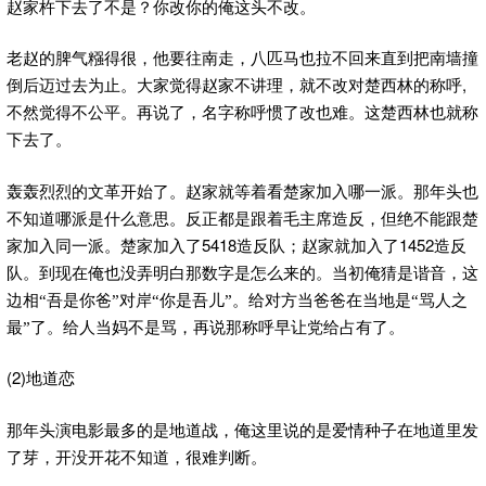
赵家杵下去了不是？你改你的俺这头不改。
老赵的脾气糨得很，他要往南走，八匹马也拉不回来直到把南墙撞
,
倒后迈过去为止。大家觉得赵家不讲理，就不改对楚西林的称呼
不然觉得不公平。再说了，名字称呼惯了改也难。这楚西林也就称
下去了。
轰轰烈烈的文革开始了。赵家就等着看楚家加入哪一派。那年头也
不知道哪派是什么意思。反正都是跟着毛主席造反，但绝不能跟楚
5418
1452
家加入同一派。楚家加入了
造反队；赵家就加入了
造反
队。到现在俺也没弄明白那数字是怎么来的。当初俺猜是谐音，这
边相“吾是你爸”对岸“你是吾儿”。给对方当爸爸在当地是“骂人之
最”了。给人当妈不是骂，再说那称呼早让党给占有了。
(2)
地道恋
那年头演电影最多的是地道战，俺这里说的是爱情种子在地道里发
了芽，开没开花不知道，很难判断。