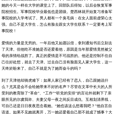
她的今天一样在大学的课堂上了。回部队后得知，以后会恢复军事
院校招生。军事院校毕业最低也是团级。楚西林就开始复习准备军
事院校的入学考试了。男人都有一个臭毛病：在女人面前虚荣心太
强。自己不是大学生，怎么有脸去跟女大学生联系？一定要考上军
事院校！
爱情的力量是无穷的。一年后他又如愿以偿，拿到通知书后立刻去
了天津。但他吃不准她是否还爱着他，原因是当年那爱情竟然被父
母的亲情给战胜了。真正的爱情是不可战胜的。他还是控制不住自
己往好处想，就去了天津。过去自己没有脸面见人家大学生，这一
天终於盼来了。自己不就是为了她而奋斗的吗？
到了天津他却骑虎难下：如果人家已经有了恋人，自己跟她说什
么？尤其是会不会给她带来不好的名声？尽管在文革中长大的人所
受到的教育除了“革命”、“工作”“听党的安排”的言论外就剩下了亲
眼所见的尔虞我诈、夫妻父母一夜之间反目成仇、互相划清界线，
可自己还是日日夜夜思念着她。“她也该这么想着我吧？”他自言自
语道。如果不见她就离开，万一她还爱着自己那不就成了憾事？大