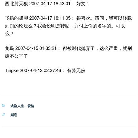
2007-04-17 18:43:01
西北射天狼
： 好文！
2007-04-17 18:11:05
飞扬的裙脚
： 很喜欢
。
请问，我可以转载
到别的论坛么？我会说明是转贴，并付上你的名字的。可以
么？
2007-04-15 01:33:21
龙鸟
： 都被时代抛弃了，这么严重，就别
嫌不公平了
Tingke 2007-04-13 02:37:46
： 有缘无份
分
戏剧人生
、
爱情
类
标
婚恋
签