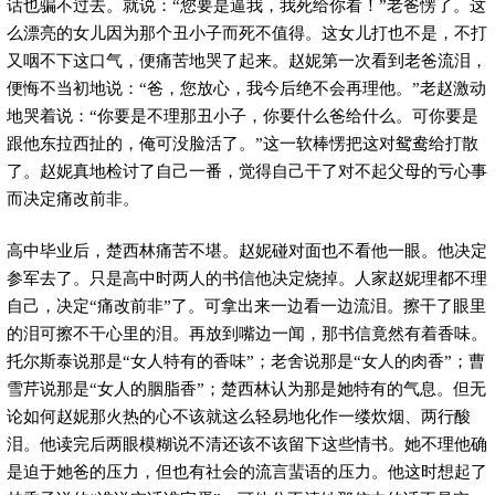
话也骗不过去。就说：“您要是逼我，我死给你看！”老爸愣了。这
么漂亮的女儿因为那个丑小子而死不值得。这女儿打也不是，不打
又咽不下这口气，便痛苦地哭了起来。赵妮第一次看到老爸流泪，
便悔不当初地说：“爸，您放心，我今后绝不会再理他。”老赵激动
地哭着说：“你要是不理那丑小子，你要什么爸给什么。可你要是
跟他东拉西扯的，俺可没脸活了。”这一软棒愣把这对鸳鸯给打散
了。赵妮真地检讨了自己一番，觉得自己干了对不起父母的亏心事
而决定痛改前非。
高中毕业后，楚西林痛苦不堪。赵妮碰对面也不看他一眼。他决定
参军去了。只是高中时两人的书信他决定烧掉。人家赵妮理都不理
自己，决定“痛改前非”了。可拿出来一边看一边流泪。擦干了眼里
的泪可擦不干心里的泪。再放到嘴边一闻，那书信竟然有着香味。
托尔斯泰说那是“女人特有的香味”；老舍说那是“女人的肉香”；曹
雪芹说那是“女人的胭脂香”；楚西林认为那是她特有的气息。但无
论如何赵妮那火热的心不该就这么轻易地化作一缕炊烟、两行酸
泪。他读完后两眼模糊说不清还该不该留下这些情书。她不理他确
是迫于她爸的压力，但也有社会的流言蜚语的压力。他这时想起了