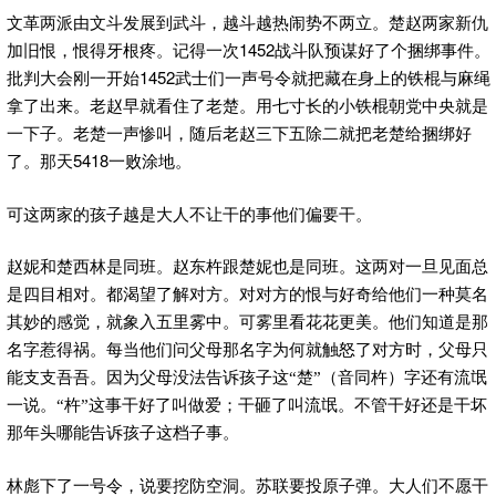
文革两派由文斗发展到武斗，越斗越热闹势不两立。楚赵两家新仇
1452
加旧恨，恨得牙根疼。记得一次
战斗队预谋好了个捆绑事件。
1452
批判大会刚一开始
武士们一声号令就把藏在身上的铁棍与麻绳
拿了出来。老赵早就看住了老楚。用七寸长的小铁棍朝党中央就是
一下子。老楚一声惨叫，随后老赵三下五除二就把老楚给捆绑好
5418
了。那天
一败涂地。
可这两家的孩子越是大人不让干的事他们偏要干。
赵妮和楚西林是同班。赵东杵跟楚妮也是同班。这两对一旦见面总
是四目相对。都渴望了解对方。对对方的恨与好奇给他们一种莫名
其妙的感觉，就象入五里雾中。可雾里看花花更美。他们知道是那
名字惹得祸。每当他们问父母那名字为何就触怒了对方时，父母只
能支支吾吾。因为父母没法告诉孩子这“楚”（音同杵）字还有流氓
一说。“杵”这事干好了叫做爱；干砸了叫流氓。不管干好还是干坏
那年头哪能告诉孩子这档子事。
林彪下了一号令，说要挖防空洞。苏联要投原子弹。大人们不愿干