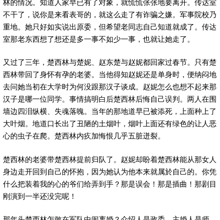
林的情况。知道人家早已有了对象，就慌慌张张地要离开。传达室
不干了，说你是来看表哥的，就这么走了有诈骗之嫌。军事院校乃
重地。她只好如实说出原委，但希望老同志自己知道就成了。传达
室那老东西想了想还是多一事不如少一事，也就让她走了。
又过了三年，楚西林与楚妮、赵东楚与赵妮都回家过春节。只有楚
西林带回了身怀有孕的老婆。当他得知赵妮还是单身时，便纳闷地
去问她当初在大学时为何没跟那汉子谈成。赵妮怎么也想不起来那
汉子是哪一位同学。事情搞明白后楚西林后悔自己误判。两人在围
墙边四泪纵横、失魂落魄。当年的那地道早已被添死，上面种上了
大叶烟。地道口长出了丑陋的土烟叶，烟叶上面还有绿色的让人恶
心的虫子在爬。楚西林内疚加悔恨几乎五脏迸裂。
楚西林的老婆带楚西林提前归队了。赵妮却盼着楚西林能从那女人
身边走开回到自己的怀抱，因为她认为他本来就属於自己的。你凭
什么把装着我的心的爷们给弄到手？那是误会！那是插曲！那剧目
刚演到一半还没完呢！
那年头楚西林怎敢在军队中闹离婚？介绍人是政委、主婚人是师