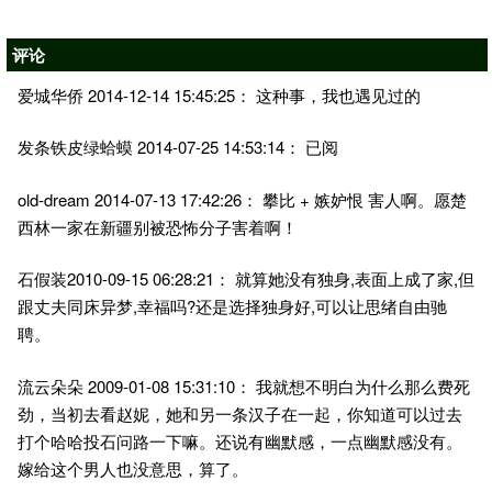
评论
2014-12-14 15:45:25
爱城华侨
： 这种事，我也遇见过的
2014-07-25 14:53:14
发条铁皮绿蛤蟆
： 已阅
old-dream 2014-07-13 17:42:26
+
： 攀比
嫉妒恨 害人啊。愿楚
西林一家在新疆别被恐怖分子害着啊！
2010-09-15 06:28:21
,
,
石假装
： 就算她没有独身
表面上成了家
但
,
?
,
跟丈夫同床异梦
幸福吗
还是选择独身好
可以让思绪自由驰
聘。
2009-01-08 15:31:10
流云朵朵
： 我就想不明白为什么那么费死
劲，当初去看赵妮，她和另一条汉子在一起，你知道可以过去
打个哈哈投石问路一下嘛。还说有幽默感，一点幽默感没有。
嫁给这个男人也没意思，算了。