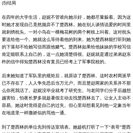
(5)
结局
在四年的大学生活，赵妮不管谁向她示好，她都尽量躲着。因为这
时她才发现自己竟然抛弃不了楚西林。她在别人谈情说爱的时间里
就刺绣枕头。一对小鸟在一棵梅花树的两个树枝上叫着。这对枕头
要送给他一个。她就这么等待着他的到来。她为楚西林能打听到她
的下落却不给她写信而跟他赌气。楚西林如果给他妹妹的学校写信
肯定能联系上自己的，这一点她清楚得很。赵妮就是通过弟弟赵东
杵的信中得知楚西林没有复员已经考上了军事院校的。
后来她知道了军队里的规矩后，就原谅了楚西林。这时农村两派早
已不存在了，人人争先恐后当万元户。而且楚赵两家的关系并不那
么你死我活了。赵妮没毕业就考了研究生。与老同学们分手后越想
越害怕，怕夜长梦多就趁暑假主动去找楚西林去了。让女人主动不
容易。她这时觉得是自己的过失。但心里却想着见到他一定象当年
在地道里一样撒娇似的骂他一通。
到了楚西林的单位先到传达室填表。她趁机打听了一下“表哥”楚西