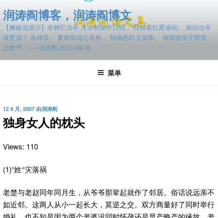
跳
润涛阎博客，润涛阎博文
至
【摊破浣溪沙】老树忆当年 冷水秋烟夕日残， 枯枝索忆雾波间。 敢问当年
内
谁更茂？ 洛神叹。 夏俯荷花心底热， 秋抛色叶玉笛寒。 有限激情无限恨，
容
已吹干。 — 润涛阎 2013-09-16
菜单
发
12 4 月, 2007
由
润涛阎
布
独身女人的枕头
于
Views: 110
(1)“
姓”灾落祸
老楚与老赵同年同月生，从爷爷那辈起就作了邻居。俗话说远亲不
如近邻。这两人从小一起长大，莫逆之交。双方商量好了同时举行
婚礼。也不知是因为两个老婆没同时怀孕还是早产晚产的缘故，老