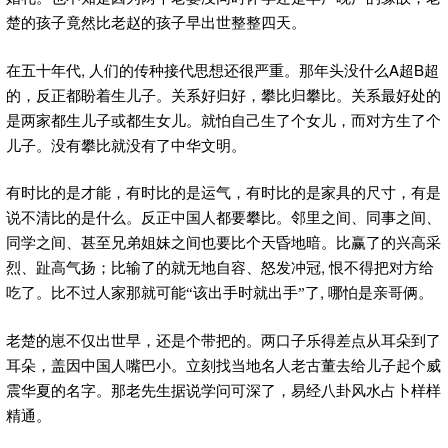
楚的孩子竟然比老赵的孩子早出世整整四天。
,
A
B
在五十年代
人们的传种接代思想还很严重。那年头没什么
超
超
的，反正都盼着生儿子。关系好归好，攀比归攀比。关系最好处的
是两家都生儿子或都生女儿。就怕自己生了个女儿，而对方生了个
儿子。没有攀比就没有了中华文明。
有时比的是才能，有时比的是运气，有时比的是家具的尺寸，有是
说不清比的是什么。反正中国人都要攀比。邻里之间、同事之间、
同学之间、甚至兄弟姐妹之间也要比个天昏地暗。比赢了的兴高采
,
烈、趾高气扬；比输了的就无地自容、怒发冲冠
恨不得把对方给
,
吃了。比不过人家那就可能“该出手时就出手”了
哪怕是亲哥俩。
老楚的崽不仅出世早，还是个带把的。两口子乐得差点从耳朵到了
耳朵，盖因中国人嘴巴小。立刻找当地名人老古董去给儿子起个威
震华夏的名字。那老先生据说学问可深了，易经八卦风水占卜样样
精通。