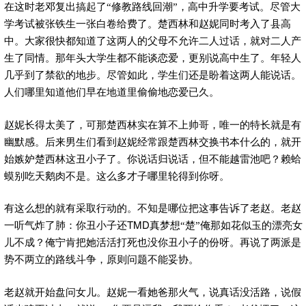
在这时老邓复出搞起了“修教路线回潮”，高中升学要考试。尽管大
学考试被张铁生一张白卷给费了。楚西林和赵妮同时考入了县高
中。大家很快都知道了这两人的父母不允许二人过话，就对二人产
生了同情。那年头大学生都不能谈恋爱，更别说高中生了。年轻人
几乎到了禁欲的地步。尽管如此，学生们还是盼着这两人能说话。
人们哪里知道他们早在地道里偷偷地恋爱已久。
赵妮长得太美了，可那楚西林实在算不上帅哥，唯一的特长就是有
幽默感。后来男生们看到赵妮经常跟楚西林交换书本什么的，就开
始嫉妒楚西林这丑小子了。你说话归说话，但不能越雷池吧？赖蛤
蟆别吃天鹅肉不是。这么多才子哪里轮得到你呀。
有这么想的就有采取行动的。不知是哪位把这事告诉了老赵。老赵
TMD
一听气炸了肺：你丑小子还
真梦想“楚”俺那如花似玉的漂亮女
儿不成？俺宁肯把她活活打死也没你丑小子的份呀。再说了两派是
势不两立的路线斗争，原则问题不能妥协。
老赵就开始盘问女儿。赵妮一看她爸那火气，说真话没活路，说假