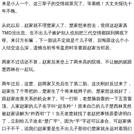
来是小人一个。这三辈子的交情就算完了。等着瞧！大丈夫报仇十
年不晚。
从此以后，赵家就不理楚家人了。楚家想来想去，觉得这赵家真
TMD
没出息。生不出儿子嫉妒别人也别把三代交情都踩到脚底下
呀。来日方长嘛 ，下一胎说不定就是个儿子呀。后悔跟这么个小
人结交这么深，遗憾当初爷爷盖房时非要跟赵家当邻居。
两家不过话还不算，赵家后来垒上了两米高的院墙。不让她的妮跟
楚西林在一起玩。
两年过后，这楚、赵两家又先后生了第二胎。这次刚好反过来了，
赵家生了个带把的，楚家生了个将来梳辫子的。楚家想这就好了，
跟赵家改善关系的机会来了。可一打听，老楚脑袋轰的一下五雷轰
顶。人家赵家的儿子名字叫“赵东杵”！原来自己的儿子楚西林竟然
被赵家误解为“杵西邻”了！当天老楚就找了老赵把事情原委讲明白
了，立刻给儿子改名“楚广平”。因为“平”字还可以凑合。可赵家俩
口子不干，说我们赵家要是生不出儿子那你们楚家就永远对着我们