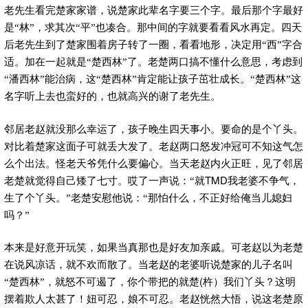
老先生看完楚家家谱，说楚家此辈名字要三个字。最后那个字最好
是“林”，求其次“平”也凑合。那中间的字就要看看风水再定。四天
后老先生到了楚家围着房子转了一圈，看看地形，决定用“西”字合
适。加在一起就是“楚西林”了。老楚两口搞不懂什么意思，考虑到
“潘西林”能治病，这“楚西林”肯定能让孩子茁壮成长。“楚西林”这
名字听上去也蛮好的，也就高兴的谢了老先生。
邻居老赵就没那么幸运了，孩子晚生四天事小。要命的是个丫头。
对比着楚家这面子可就丢大发了。老赵两口怒发冲冠可不知这气怎
么个出法。怪老天爷凭什么要偏心。当天老赵内火正旺，见了邻居
TMD
老楚就觉得自己矮了七寸。哎了一声说：“就
我老婆不争气，
生了个丫头。”老楚安慰他说：“那怕什么，不正好给俺当儿媳妇
吗？”
本来是好意开玩笑，如果当真那也是好友加亲戚。可老赵以为老楚
在说风凉话，就不欢而散了。当老赵的老婆听说楚家的儿子名叫
(
“楚西林”，就怒不可遏了，你个带把的就楚
杵）我们丫头？这明
摆着欺人太甚了！妞可忍，娘不可忍。老赵恍然大悟，说这老楚原