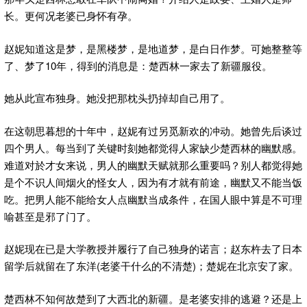
长。更何况老婆已身怀有孕。
赵妮知道这是梦，是黑楼梦，是地道梦，是白日作梦。可她整整等
10
了、梦了
年，得到的消息是：楚西林一家去了新疆服役。
她从此宣布独身。她没把那枕头扔掉却自己用了。
在这朝思暮想的十年中，赵妮有过另觅新欢的冲动。她曾先后谈过
四个男人。每当到了关键时刻她都觉得人家缺少楚西林的幽默感。
难道对於才女来说，男人的幽默天赋就那么重要吗？别人都觉得她
是个不识人间烟火的怪女人，因为有才就有前途，幽默又不能当饭
吃。把男人能不能给女人点幽默当成条件，在国人眼中算是不可理
喻甚至是邪了门了。
赵妮现在已是大学教授并履行了自己独身的诺言；赵东杵去了日本
(
)
留学后就留在了东洋
老婆干什么的不清楚
；楚妮在北京安了家。
楚西林不知何故楚到了大西北的新疆。是老婆安排的逃避？还是上