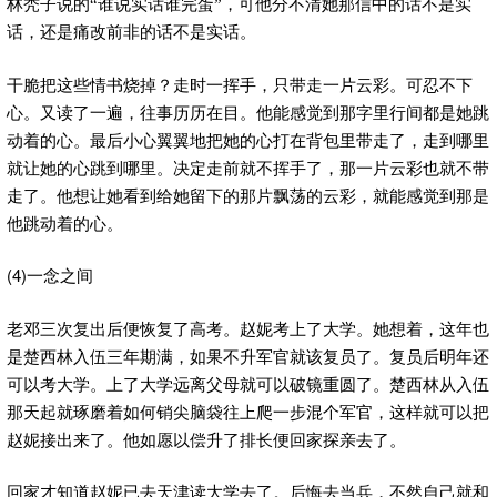
林秃子说的“谁说实话谁完蛋”，可他分不清她那信中的话不是实
话，还是痛改前非的话不是实话。
干脆把这些情书烧掉？走时一挥手，只带走一片云彩。可忍不下
心。又读了一遍，往事历历在目。他能感觉到那字里行间都是她跳
动着的心。最后小心翼翼地把她的心打在背包里带走了，走到哪里
就让她的心跳到哪里。决定走前就不挥手了，那一片云彩也就不带
走了。他想让她看到给她留下的那片飘荡的云彩，就能感觉到那是
他跳动着的心。
(4)
一念之间
老邓三次复出后便恢复了高考。赵妮考上了大学。她想着，这年也
是楚西林入伍三年期满，如果不升军官就该复员了。复员后明年还
可以考大学。上了大学远离父母就可以破镜重圆了。楚西林从入伍
那天起就琢磨着如何销尖脑袋往上爬一步混个军官，这样就可以把
赵妮接出来了。他如愿以偿升了排长便回家探亲去了。
回家才知道赵妮已去天津读大学去了。后悔去当兵，不然自己就和