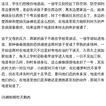
这活，学生们想模仿地道战。一放学立刻挖起了防空洞。防空洞到
里边要拐弯，老赵告诉孩子要往西边拐，离东边楚家远一点。姐弟
俩就在往西拐了个弯后接着挖，转了个圈就往东挖过去了。东边的
楚西林和楚娟兄妹俩也是这么想的。在地道里双方能听到对方的声
音就摸索着挖。结果这两个地道转来转去的终於接通了。
迫于父母的压力，两家的孩子不敢在学校里谈话。一放学就钻进地
道。那种偷偷摸摸的恐惧感使这两对孩子变成了早熟的多情种。一
开始这两对在地道里只不过是好奇地在油灯下谈天。久而久之就如
胶似漆了。每天上学时还盼着早放学进入地道，一日不见似三秋。
地道有好几间，到时各就各位。这么偷偷摸摸地友好了一年，其实
15
13
此时大的一对仅
岁，小的那对只有
岁。在红楼梦时代不算早
恋，但在毛泽东时代是十足早恋。要问他们恋的有多深，地道代表
他们的心。在地道里他们是亲吻还是拥抱甚至别的动作，那就只有
地道知道了。
(3)
赖蛤蟆吃天鹅肉