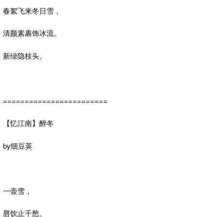
春絮飞来冬日雪，
清颜素裹饰冰流。
新绿隐枝头。
========================
【忆江南】醉冬
by细豆荚
一壶雪，
唇饮止千愁。