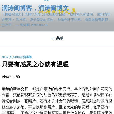
跳
润涛阎博客，润涛阎博文
至
【摊破浣溪沙】老树忆当年 冷水秋烟夕日残， 枯枝索忆雾波间。 敢问当年
内
谁更茂？ 洛神叹。 夏俯荷花心底热， 秋抛色叶玉笛寒。 有限激情无限恨，
容
已吹干。 — 润涛阎 2013-09-16
菜单
发
30 12 月, 2013
由
润涛阎
布
只要有感恩之心就有温暖
于
Views: 189
每年的新年交替，都是在寒冷的冬天完成。
早上看到外面白花花的
冷霜，突然发现我后院的红色鸟都无影无踪了。想起来前些日子在
诗坛看到的一张照片，还有才子才女们的唱和，便想到当时很有感
触也凑了热闹。再去找那张照片，重读大家的填词后，似乎还有一
些话要说。干脆把这些填词和原玉与照片放入博客。看着照片里的