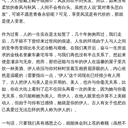
气，人们会戴上帽子或围巾，风反而吹不到头发。所以，如果没有
柔软的春风与秋风，人间不会有白头。虽然古人说“莫对青头悲白
发”，可谁不愿意青春永驻呢？可见，享受风流是有代价的，那就
是使人变老。
作为过客，人的一生实在是太短暂了，几十年匆匆而过，我们走
后，几乎留不下曾经来过世间的痕迹。人生的环境由于人与人之间
的竞争而变得比冬天还冷酷与艰难。在我们离开后，奋斗一生所追
求的金钱名誉豪车豪宅等等，与我们再也没有半点关系了。想起来
便是凄凉与无奈。然而，那些还能与当年的伊人在温馨的屋子里共
饮一杯美酒、伊人依旧与你对杯时笑着互相挤眉弄眼的人，内心依
然是温暖的（需要指出一点，“伊人”这个词现在已经很少有人用
了。古人把伊人与美人是分开用的。美人，也许与你毫无关系，比
如，你在大街上看到了忍不住回头再看一次的美女，因为她与你毫
无关系，你只能称她为美人。而伊人，在他人眼里也许算不上美丽
动人，但由于与你有过感情，她就是你的伊人。古人有女子也把自
己真爱过无法忘怀的男人称为伊人的）。
一句话，只要我们具有感恩之心，就能体会到上苍的眷顾（虽然不