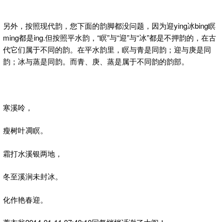
另外，按照现代韵，您下面的韵脚都没问题，因为迎ying冰bing瞑
ming都是ing.但按照平水韵，“瞑”与“迎”与“冰”都是不押韵的，在古
代它们属于不同的韵。在平水韵里，瞑与青是同韵；迎与庚是同
韵；冰与蒸是同韵。而青、庚、蒸是属于不同韵的韵部。
寒溪呤，
瘦树叶凋瞑。
霜打水溪银两地，
冬至溪涧未封冰。
化作艳春迎。