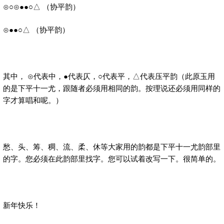
⊙○⊙●●○△ （协平韵）
⊙●●○△ （协平韵）
其中， ⊙代表中，●代表仄，○代表平，△代表压平韵（此原玉用
的是下平十一尤，跟随者必须用相同的韵。按理说还必须用同样的
字才算唱和呢。）
愁、头、筹、稠、流、柔、休等大家用的韵都是下平十一尤韵部里
的字。您必须在此韵部里找字。您可以试着改写一下。很简单的。
新年快乐！