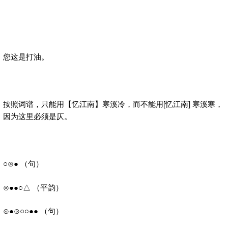
您这是打油。
按照词谱，只能用【忆江南】寒溪冷，而不能用[忆江南] 寒溪寒，
因为这里必须是仄。
○⊙● （句）
⊙●●○△ （平韵）
⊙●⊙○○●● （句）