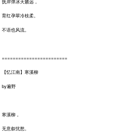
抚岸弹冰天籁远，
育红孕翠冷枝柔。
不语也风流。
========================
【忆江南】寒溪柳
by遍野
寒溪柳，
无意叙忧愁。