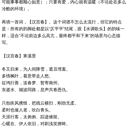
可能事事都顺心如意）；只要有爱，内心就有温暖（不论处在多么
冷酷的环境）。
再填一首词，【汉宫春】。这个词谱不怎么太流行，但它的特点
是：所有的韵脚处都是以“仄平平”结尾，跟【水调歌头】的韵味一
样，适合“不论前边多么高亢，最终都平和下来”的场景与心态描
写。
【汉宫春】寒溪景
冬又归来，为人间降雪，遮丑埋羞。
多情枫叶，着意带走人愁。
征鸿行善，送春梦、暂寄南州。
东逝水、烟波同路，息声共卷恩仇。
只怨疾风携恨，把残云横扫，刚劲无柔。
柔时也催人老，吹白青头。
天涯行客，太匆匆、踪迹难留。
心暖在、伊人依旧，对斟浅笑撩眸。