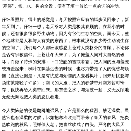
“寒溪”，雪、水、树的全景，便有了填一首长一点的词的冲动。
仔细看照片，得出的感觉是：冬天按照它应有的脚步又回来了，新
年又到了。仔细一想，老天爷对人类是极其眷顾的。在我小的时
候，还有很多很多野生动物，因为有它们生存的空间。而今天，整
个地球都是人和与人有关的东西了，根本就没有多少野生动物生存
的空间了。我们每个人都应该感恩上苍对人类格外的眷顾，不论你
是否有宗教信仰。上苍让冬天来了，为了掩盖人间对大自然的破
坏，而做了特殊的安排：下白皑皑的雪或者霜，把人间的丑与羞统
统掩盖起来；枫叶在飘荡远去的时候，也尽力带走了人的忧愁与烦
恼（直接证据是：凡是有忧愁与烦恼的人去看枫叶，回来后忧愁与
烦恼就减轻了许多）；南飞的大雁，把人的春梦带到南方暂时寄
存，很快再给人类带回来。那东去之水，与烟波一起，义无反顾地
无怨无悔地把人类的恩仇卷走。
令人类恼怒的便是飕飕地强风了，它是那么的猛烈、缺乏温柔。虽
然它也有温柔的时候，比如把寒冷吹走而带来了春天的春风、把炎
热吹跑的秋风，照样催人老，把青丝吹成了白头。严冬的大风天