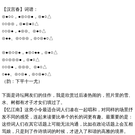
【汉宫春】词谱：
⊙●○○，●⊙○⊙●，⊙●○△
○○⊙⊙，⊙●⊙●○△
○○⊙●，●⊙⊙、⊙●○△
⊙●●、⊙○⊙⊙，⊙○⊙●○△
⊙●⊙○⊙●，●⊙○●●，⊙●○△
⊙○⊙⊙⊙●，⊙●○△
○○⊙●，⊙⊙⊙、⊙●○△
○●●、⊙○⊙●，⊙○⊙●○△
（韵：下平十一尤）
下面是诗坛网友们的佳作，我是欣赏过后凑热闹的，照片里的雪、
水、树都有才子才女们填过了。
【忆江南】这类小令最适合词人们凑在一起唱和，对同样的场景抒
发不同的感受，连起来读要比单个的长的词更有趣。最重要的是：
这些词人们在其它话题上可能无法沟通，比如在政论话题上会互相
骂娘，只是到了作诗填词的时候，才进入了和谐的高雅的境界。