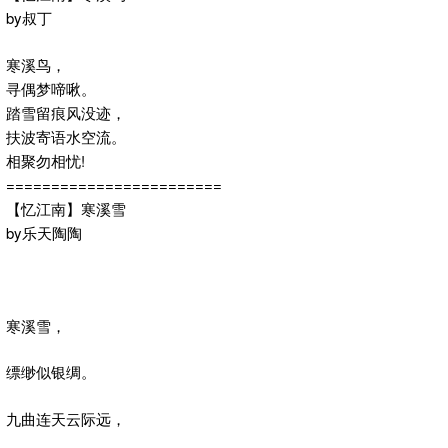
by叔丁
寒溪鸟，
寻偶梦啼啾。
踏雪留痕风没迹，
扶波寄语水空流。
相聚勿相忧!
========================
【忆江南】寒溪雪
by乐天陶陶
寒溪雪，
缥缈似银绸。
九曲连天云际远，