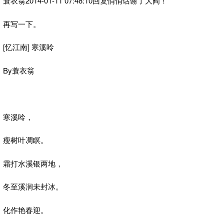
蓑衣翁2014-01-11 07:48:10回复悄悄话谢了大阎！
再写一下。
[忆江南] 寒溪呤
By蓑衣翁
寒溪呤，
瘦树叶凋瞑。
霜打水溪银两地，
冬至溪涧未封冰。
化作艳春迎。