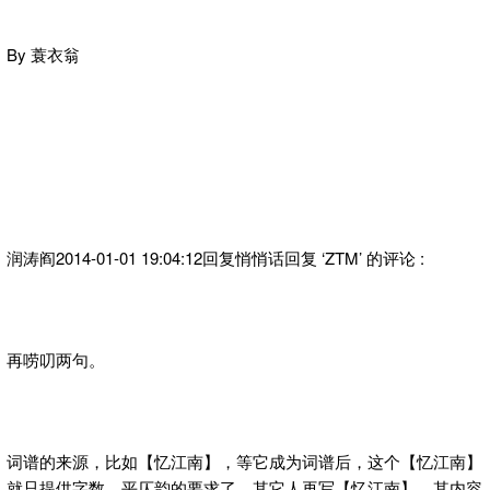
By 蓑衣翁
润涛阎2014-01-01 19:04:12回复悄悄话回复 ‘ZTM’ 的评论 :
再唠叨两句。
词谱的来源，比如【忆江南】，等它成为词谱后，这个【忆江南】
就只提供字数、平仄韵的要求了，其它人再写【忆江南】，其内容