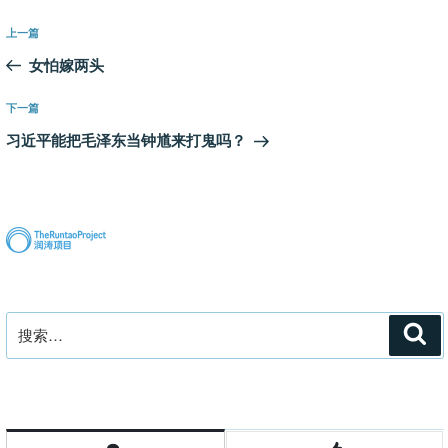
文
上
上一篇
章
一
女怕嫁两头
导
篇
航
文
下
下一篇
章
一
习近平能把毛泽东当钟馗来打鬼吗？
篇
文
章
搜
搜
索
索：