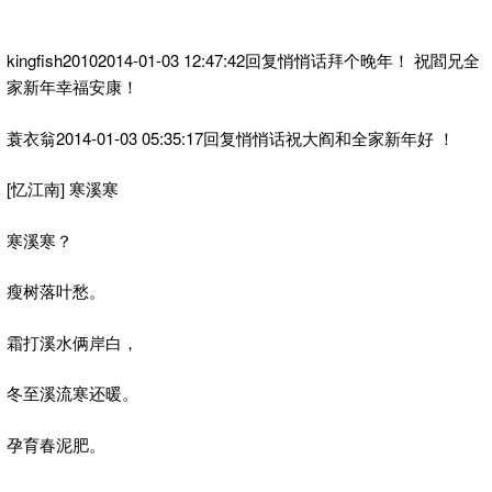
kingfish20102014-01-03 12:47:42回复悄悄话拜个晚年！ 祝閻兄全
家新年幸福安康！
蓑衣翁2014-01-03 05:35:17回复悄悄话祝大阎和全家新年好 ！
[忆江南] 寒溪寒
寒溪寒？
瘦树落叶愁。
霜打溪水俩岸白，
冬至溪流寒还暖。
孕育春泥肥。