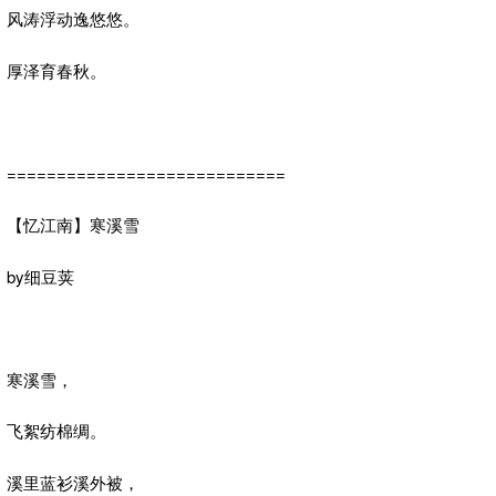
风涛浮动逸悠悠。
厚泽育春秋。
============================
【忆江南】寒溪雪
by细豆荚
寒溪雪，
飞絮纺棉绸。
溪里蓝衫溪外被，