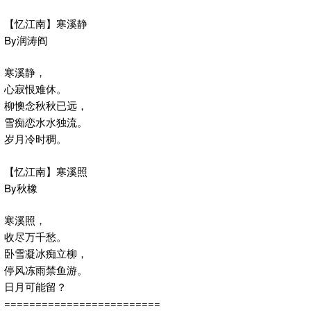
【忆江南】寒溪静
By润涛阎
寒溪静，
心寂恨难休。
柳懊念秋秋已远，
雪痴恋水水独流。
岁月冷时稠。
【忆江南】寒溪照
By秋橡
寒溪照，
收尽万千愁。
卧雪凝冰痴立柳，
停风冻雨禁鱼游。
日月可能留？
=========================