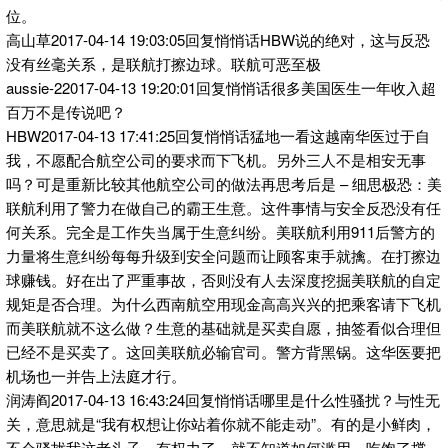
位。
高山草2017-04-14 19:03:05回复悄悄话HBW说的绝对，这与反恐
没有丝毫关系，是联航打擦边球。联航可恶至极
aussie-22017-04-13 19:20:01回复悄悄话很多美国医生一年收入超
百万不是传说吧？
HBW2017-04-13 17:41:25回复悄悄话猛地一看这越南华医过于自
我，不愿配合航空公司的要求而下飞机。另外三人不是相安无事
吗？可是重新比较其他航空公司的做法再思考后是 – 细思极恐：美
联航利用了警力在做自己的霸王生意。这件事情与安全反恐没有任
何关系。完全是工作失当属于生意纠纷。美联航利用911后警方的
力量将生意纠纷每每升级到安全问题而让顾客束手就擒。在打擦边
球赚钱。好在出了严重事故，否则没有人去深度挖掘美联航的自定
规矩是否合理。为什么西南航空用现金高高兴兴的把乘客请下飞机
而美联航就不这么做？生意的基础就是买卖自愿，抽签看似合理但
已经不是买卖了。这回美联航必输官司。警方背黑锅。这华医要把
机场也一并告上法庭才行。
润涛阎2017-04-13 16:43:24回复悄悄话哪里是什么性骚扰？与性无
关，意思就是“我有权想让你站着你就不能走动”。有的是小鲜肉，
不会骚扰我这老头子。有权力了，就不知道如何滥用。吃饱了撑