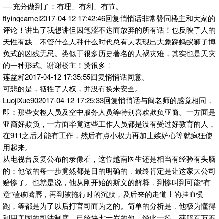
—-充分做到了：有理、有利、有节。
flyingcamel2017-04-12 17:42:46回复悄悄话非常赞同楼主和大家的
评论！讲出了我想讲但因笔涩不达而放弃的所有话！也反映了人的
天性有缺，不管什么人种什么时代总有人表现出大象踩蚂蚁狮子博
兔式的凶残无忌。类似于很多历史著名的人祸灾难，其实也是天灾
的一种形式。谢谢楼主！赞很多！
莲盆籽2017-04-12 17:35:55回复悄悄话同意。
可悲的是，牺牲了人权，并没有换来安全。
LuojiXue902017-04-12 17:25:33回复悄悄话与阎老师的感觉相同，
即：那些安检人员及空中服务人员等特别喜欢欺负亚裔。一方面是
亚裔好欺负，一方面毕竟这些工作人员都是没有受过好教育的人，
在911之后才能有工作，然后有点小权力再加上嫉妒心等就疯狂使
用起来。
从电视台反复公布的录像看，这位越南医生还是相当有经验有头脑
的：他做的每一步竟然都是目的明确的，最终肯定是让这家大公司
赔惨了。也就是说，他从刚开始的斯文的解释，到惨叫到可能“有
意”磕破嘴唇，再到被拖行时的沉默，及后来的走道上的挂血慢
跑，等都是为了以后打官司而为之的。简单的分析是，他极为懂得
利用美国的司法制度。已经快七十岁的他，经此一役，获赔百万不