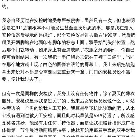
约。
我亲自经历过在安检时遭受尊严被侵害，虽然只有一次，但也表明
这是在911之前根本不可能发生甚至匪夷所思的事。那是我在走入
安检仪器后显示的是绿灯，那个安检仪是进去后右转90度，然后把
腿叉开两脚站在地面印有脚印的标志上面，双手抬到头部位置，然
后那个门就转动，如果身上有金属或除了衣服之外的物件，你自己
便可看到结果。有一次我把一串门钥匙忘记在了裤子口袋里，当即
在那个地方就出现了白色的图像在眼前的屏幕上。我出来后把钥匙
拿出来说对不起是否需要回去重新来一遍，门口的安检员说不需
要，便让我过去了。
但有一次是同样的安检仪，我身上没有任何物件，除了夏天的薄衣
服外。安检仪显示我是过关了的，出来后女安检员没说什么，可站
在旁边的一个男的给我人工安检。我算是坐飞机比较勤的吧，从来
都没有遇到过被人工安检，而且此时我早就是VSA待遇了，所以感
觉莫名其妙。他没有用任何手持仪器，而是让我把胳臂抬起成广播
体操第一节伸展运动两胳膊持平，他就开始用戴着手套的双手对我