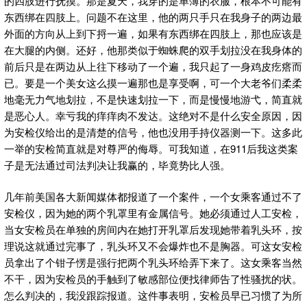
的四肢进行抚摸。那是夏天，我穿的是单薄的衣服，根本不可能有
东西绑在四肢上。问题不在这里，他的两只手只在我身子的两边最
外面的方向从上到下捋一遍，如果有东西绑在四肢上，那也应该是
在大腿的内侧。还好，他那类似于蜘蛛爬的双手划拉没在我身体的
前后只是在两边从上往下移动了一个遍，我只起了一身鸡皮疙瘩而
已。要是一个美女这么摸一遍那也是享受啊，可一个大老爷们柔柔
地毫无力气地划拉，不是快速划拉一下，而是慢慢地游弋，简直就
是恶心人。幸亏我的痒痒肉不发达。这绝对不是什么安全原因，因
为安检仪给出的是清楚的信号，他也没用手持仪器测一下。这多此
一举的安检简直就是对尊严的侮辱。可我知道，在911后我这类案
子是无法通过司法判决让我赢的，毕竟势比人强。
几年前美国各大新闻媒体都报道了一个案件，一个女乘客通过不了
安检仪，因为她的两个乳罩里有金属信号。她必须通过人工安检，
当女安检员在单独的房间内在她打开乳罩后发现她带着乳头环，按
理说这就通过完事了，乳头环又不会爆炸也不是胸器。可这女安检
员拿出了个钳子愣是强行把两个乳头环给弄下来了。这女乘客当然
不干，因为安检员的手触到了敏感部位便找律师告了性骚扰的状。
怎么判决的，我没跟踪报道。这件事表明，安检员早已习惯了为所