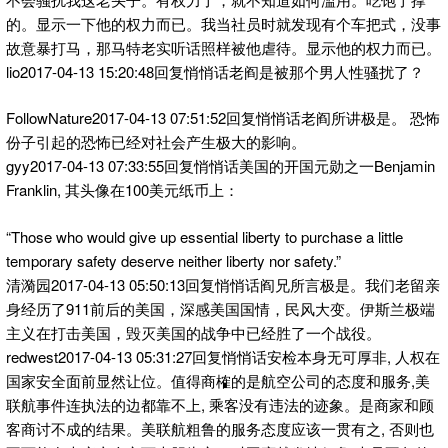
的。显示一下他的权力而已。我当社员时就发现有个车把式，没事
故意暴打马，那马特老实听话照样被他虐待。显示他的权力而已。
lio2017-04-13 15:20:48回复悄悄话老阎是被那个男人性骚扰了？
FollowNature2017-04-13 07:51:52回复悄悄话老阎所讲极是。 恐怖
份子引起的恐怖已经对社会产生极大的影响。
gyy2017-04-13 07:33:55回复悄悄话美国的开国元勋之一Benjamin
Franklin, 其头像在100美元纸币上：
“Those who would give up essential liberty to purchase a little
temporary safety deserve neither liberty nor safety.”
清漪园2017-04-13 05:50:13回复悄悄话阎兄所言极是。我们老留亲
身经历了911前后的美国，深感美国国情，民风大变。伊斯兰极端
主义在打击美国，毁灭美国的战争中已经胜了一个战役。
redwest2017-04-13 05:31:27回复悄悄话安检本身无可厚非, 人权在
国家安全面前显然让位。值得商榷的是航空公司的态度和服务,美
联航事件连执法的边都靠不上, 乘客没有违法的迹象。是商家和顾
客商讨不成的结果。美联航粗鲁的服务态度应该一贯有之, 否则也