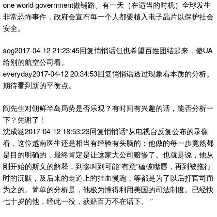
one world government做铺路。有一天（在适当的时机）全球发生
非常恐怖事件，政府会宣布每一个人都要植入电子晶片以保护社会
安全。
sog2017-04-12 21:23:45回复悄悄话但也希望百姓团结起来，傻UA
给别的航空公司看。
everyday2017-04-12 20:34:53回复悄悄话透过现象看本质的分析。
期待看到新的平衡点。
阎先生对朝鲜半岛局势是否乐观？有时间有兴趣的话，能否分析一
下？先谢了！
沈成涵2017-04-12 18:53:23回复悄悄话”从电视台反复公布的录像
看，这位越南医生还是相当有经验有头脑的：他做的每一步竟然都
是目的明确的，最终肯定是让这家大公司赔惨了。也就是说，他从
刚开始的斯文的解释，到惨叫到可能“有意”磕破嘴唇，再到被拖行
时的沉默，及后来的走道上的挂血慢跑，等都是为了以后打官司而
为之的。简单的分析是，他极为懂得利用美国的司法制度。已经快
七十岁的他，经此一役，获赔百万不在话下。 ”