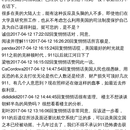
在话下。
很多在美的大陆人士，能有这种反应及头脑的人不多。即使他们在
大学及研究所工作，也从不考虑怎么利用美国的司法制度保护自己
及为自己谋得利益。挺可悲的，是不是？
诚信2017-04-12 17:22:02回复悄悄话对，同意。
阅读并理解1112017-04-12 16:26:20回复悄悄话所言极是。
pandax2017-04-12 16:15:24回复悄悄话哎，美国最好的时光就是
911之前的克林顿时代，911以后就江河日下了
梁牧2017-04-12 16:15:02回复悄悄话赞同此一说。
CaCordova2017-04-12 14:47:54回复悄悄话美国人民也很愚昧。用
反恐的名义去打仗无论是伤亡人数还是经济、财产损失可顶好几次
911。有几个人意思到？现在照样还在做这样的蠢事，如最近去炸
叙利亚。
dididididi2017-04-12 14:44:45回复悄悄话很有道理。 楼主不想谈谈
朝鲜半岛的局势吗？ 很想看看楼主的分析。
彩叶2017-04-12 13:16:06回复悄悄话非常同意。应该进一步看，
911的后遗症所涉及面还要比航空系统广泛的多，可以说美国立国
之本已经被动摇。十几年过去了，我们不得不承认911恐怖袭击获