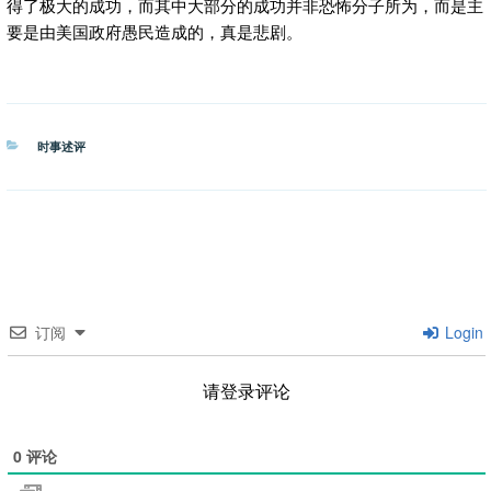
得了极大的成功，而其中大部分的成功并非恐怖分子所为，而是主
要是由美国政府愚民造成的，真是悲剧。
分
时事述评
类
订阅
Login
请登录评论
0
评论