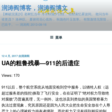
跳
润涛阎博客，润涛阎博文
至
【摊破浣溪沙】老树忆当年 冷水秋烟夕日残， 枯枝索忆雾波间。 敢问当年
内
谁更茂？ 洛神叹。 夏俯荷花心底热， 秋抛色叶玉笛寒。 有限激情无限恨，
容
已吹干。 — 润涛阎 2013-09-16
菜单
发
12 4 月, 2017
由
润涛阎
布
UA的粗鲁残暴—911的后遗症
于
Views: 170
911以后，整个航空系统从地面安检到空中服务，以牺牲人权（远
超过服务差的指控)换取了飞行安全，在在证明了“绝对权力导致绝
对腐败”乃普遍真理，无一例外。这也涉及到类似的美国警察暴力
执法过度现象，究其原因还是因为人民大众把生命安全放在个人尊
严之上的心理被权力持有者绑架，而此权力又没有得到相应的制