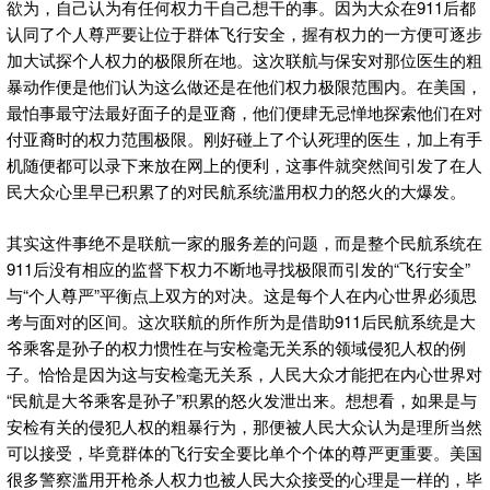
欲为，自己认为有任何权力干自己想干的事。因为大众在911后都
认同了个人尊严要让位于群体飞行安全，握有权力的一方便可逐步
加大试探个人权力的极限所在地。这次联航与保安对那位医生的粗
暴动作便是他们认为这么做还是在他们权力极限范围内。在美国，
最怕事最守法最好面子的是亚裔，他们便肆无忌惮地探索他们在对
付亚裔时的权力范围极限。刚好碰上了个认死理的医生，加上有手
机随便都可以录下来放在网上的便利，这事件就突然间引发了在人
民大众心里早已积累了的对民航系统滥用权力的怒火的大爆发。
其实这件事绝不是联航一家的服务差的问题，而是整个民航系统在
911后没有相应的监督下权力不断地寻找极限而引发的“飞行安全”
与“个人尊严”平衡点上双方的对决。这是每个人在内心世界必须思
考与面对的区间。这次联航的所作所为是借助911后民航系统是大
爷乘客是孙子的权力惯性在与安检毫无关系的领域侵犯人权的例
子。恰恰是因为这与安检毫无关系，人民大众才能把在内心世界对
“民航是大爷乘客是孙子”积累的怒火发泄出来。想想看，如果是与
安检有关的侵犯人权的粗暴行为，那便被人民大众认为是理所当然
可以接受，毕竟群体的飞行安全要比单个个体的尊严更重要。美国
很多警察滥用开枪杀人权力也被人民大众接受的心理是一样的，毕