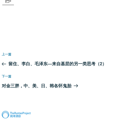
文
上
上一篇
章
一
留住、李白、毛泽东—来自基层的另一类思考（2）
导
篇
航
文
下
下一篇
章
一
对金三胖，中、美、日、韩各怀鬼胎
篇
文
章