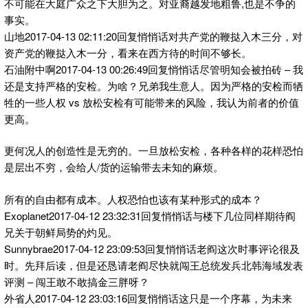
不可能在大庭广众之下大胆为之。对亚裔越发地粗鲁,也是不争的
事实。
山地2017-04-13 02:11:20回复悄悄话对共产党的鞭挞入木三分，对
资产党的鞭挞入木一分，看来在西方待的时间不够长。
石油附中啊2017-04-13 00:26:49回复悄悄话尽管明知会被拍砖 – 我
还是支持严格的安检。为啥？兄弟我生意人。因为严格的安检而牺
牲的一些人权 vs 放松安检有可能带来的风险，我认为前者的价值
更高。
更何况人的创造性是无穷的。一旦放松安检，各种各样的花样恐怕
是层出不穷，会给人/货的运输带去未知的麻烦。
所有的自由都有成本。人权恐怕也该有某种形式的成本？
Exoplanet2017-04-12 23:32:31回复悄悄话与楼下几位同样期待阎
兄关于朝鲜局势的灼见。
Sunnybrae2017-04-12 23:09:53回复悄悄话老阎这次时事评论很及
时。先拜后读，但是还恳请老阎尽快就闯王总统发兵北韩海域发表
评测 – 闯王敢不敢搞金三胖呀？
外省人2017-04-12 23:03:16回复悄悄话这只是一个序幕，为未来