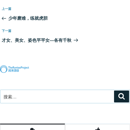
文
上
上一篇
章
一
少年磨难，练就虎胆
导
篇
航
文
下
下一篇
章
一
才女、美女、姿色平平女—各有千秋
篇
文
章
搜
搜
索
索：