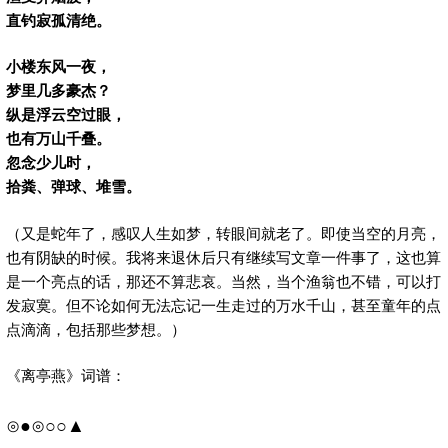
直钓寂孤清绝。
小楼东风一夜，
梦里几多豪杰？
纵是浮云空过眼，
也有万山千叠。
忽念少儿时，
拾粪、弹球、堆雪。
（又是蛇年了，感叹人生如梦，转眼间就老了。即使当空的月亮，
也有阴缺的时候。我将来退休后只有继续写文章一件事了，这也算
是一个亮点的话，那还不算悲哀。当然，当个渔翁也不错，可以打
发寂寞。但不论如何无法忘记一生走过的万水千山，甚至童年的点
点滴滴，包括那些梦想。）
《离亭燕》词谱：
⊙●⊙○○▲