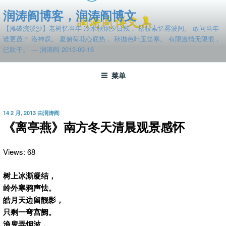
跳
润涛阎博客，润涛阎博文
至
【摊破浣溪沙】老树忆当年 冷水秋烟夕日残， 枯枝索忆雾波间。 敢问当年
内
谁更茂？ 洛神叹。 夏俯荷花心底热， 秋抛色叶玉笛寒。 有限激情无限恨，
容
已吹干。 — 润涛阎 2013-09-16
菜单
发
14 2 月, 2013
由
润涛阎
布
《离亭燕》南方冬天清晨观景感怀
于
Views: 68
树上冰澌凝结，
岭外寒鸦声怯。
皓月天边留靓影，
只剩一弯宫阙。
渔叟弄烟波，