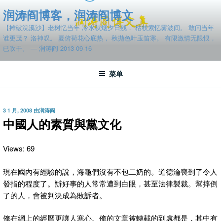
跳
润涛阎博客，润涛阎博文
至
【摊破浣溪沙】老树忆当年 冷水秋烟夕日残， 枯枝索忆雾波间。 敢问当年
内
谁更茂？ 洛神叹。 夏俯荷花心底热， 秋抛色叶玉笛寒。 有限激情无限恨，
容
已吹干。 — 润涛阎 2013-09-16
菜单
发
3 1 月, 2008
由
润涛阎
布
中國人的素質與黨文化
于
Views: 69
現在國內有經驗的說，海龜們沒有不包二奶的。道德淪喪到了令人
發指的程度了。辦好事的人常常遭到白眼，甚至法律製裁。幫摔倒
了的人，會被判決成為敗訴者。
俺在網上的經曆更讓人寒心。俺的文章被轉載的到處都是，其中有