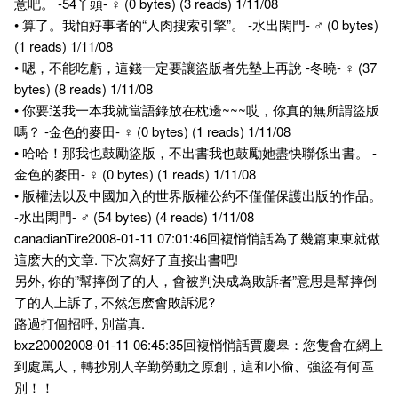
意吧。 -54丫頭- ♀ (0 bytes) (3 reads) 1/11/08
• 算了。我怕好事者的“人肉搜索引擎”。 -水出閑門- ♂ (0 bytes)
(1 reads) 1/11/08
• 嗯，不能吃虧，這錢一定要讓盜版者先墊上再說 -冬曉- ♀ (37
bytes) (8 reads) 1/11/08
• 你要送我一本我就當語錄放在枕邊~~~哎，你真的無所謂盜版
嗎？ -金色的麥田- ♀ (0 bytes) (1 reads) 1/11/08
• 哈哈！那我也鼓勵盜版，不出書我也鼓勵她盡快聯係出書。 -
金色的麥田- ♀ (0 bytes) (1 reads) 1/11/08
• 版權法以及中國加入的世界版權公約不僅僅保護出版的作品。
-水出閑門- ♂ (54 bytes) (4 reads) 1/11/08
canadianTire2008-01-11 07:01:46回複悄悄話為了幾篇東東就做
這麽大的文章. 下次寫好了直接出書吧!
另外, 你的”幫摔倒了的人，會被判決成為敗訴者”意思是幫摔倒
了的人上訴了, 不然怎麽會敗訴泥?
路過打個招呼, 別當真.
bxz20002008-01-11 06:45:35回複悄悄話賈慶皋：您隻會在網上
到處罵人，轉抄別人辛勤勞動之原創，這和小偷、強盜有何區
別！！