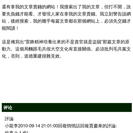
還有拿我的文章賣錢的網站！我搜索出了我的文章，但打不開，說
要先負錢才能看。才發現人家在拿我的文章賣錢。我立刻警告該網
站，後經搜索，我的幾乎每篇文章都在那個網站上，必須先交錢才
能閱讀！
這是俺寫出“雷鋒精神培養出來的不是貪官就是盜賊”那篇文章的原
動力。這個局麵跟毛共假大空文化有直接關係。必須批判毛共黨文
化，否則，道德重建很難見效。
评论
評論
小龍李2010-09-14 21:01:00回複悄悄話回複賈慶皋的評論:
你真小人也!