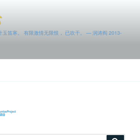
寒。 有限激情无限恨， 已吹干。 — 润涛阎 2013-