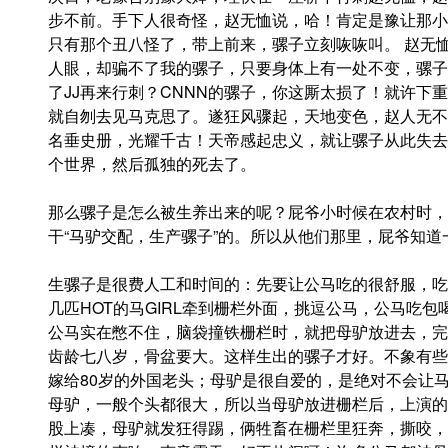
步不前。手下人很奇怪，赵无恤说，哈！肯定是豫让那小
只有那个丑八怪了，带上前来，骡子立刻咴咴叫。 赵无
人眼，却骗不了我的骡子，只要身体上有一处不变，骡子
了JJ再来行刺？CNNN的骡子，你这厮太损了！就许下
就自刎去见马克思了。遂狂风骤起，天地变色，赵人无不
名垂史册，光耀千古！天帝感起忠义，就让骡子从此失去
个世界，然后孤独的死去了。
那么骡子是怎么被生养出来的呢？屁爷小时候在农村时，
干“马驴交配，生产骡子”的。所以从他们那里，屁爷知道
生骡子是很费人工和时间的：先要让公马吃的很舒服，吃
几匹HOT的马GIRL牵到栅栏外面，挑逗公马，公马吃
公马实在憋不住，脑袋撞铁栅栏时，就把母驴放进去，完
齿龄七八岁，骨盆要大。这样生出的骡子才好。不象有些
嫁给80岁的外国老头；母驴是很自爱的，是绝对不会让
母驴，一般个头都很大，所以当母驴放进栅栏后，上演的
股上凑，母驴就发狂得踢，俩牲畜在栅栏里狂奔，撕咬，