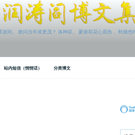
间。 敢问当年谁更茂？ 洛神叹。 夏俯荷花心底热， 秋抛色叶玉笛
站内短信（悄悄话）
分类博文
搜