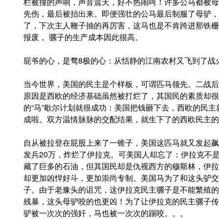
栏被撞的声响，声音震天，好不热闹呵！许多公马都被母
先伤，最后被抬出来。即便强壮的公马最后制服了母驴，
了，下次主人鞭子抽的再厉害，这马也是不肯跨进那铁栅
报废， 骡子的生产成本因此很高。
屁爷的心，是骛8极的心：从恬静的江南农村又飞到了战
当今世界，美国的民主是个样板，可谓匹马领先。二战后
原因是西欧的经济基础虽然被打烂了，其国民的素质却很
的“马”歇尔计划就很成功：美国把钱砸下去，西欧的民
成啦。双方温情脉脉的交配结果，就生下了的西欧民主的
自从被拉登在屁股上来了一锥子，美国这匹马就又发起飙
发兵20万，炸烂了伊拉克。可美国人却忘了：伊拉克不
藏了巨多的石油，但其国民却是仇视西方的穆斯林，伊拉
却更加凶悍好斗，更加崇尚专制。美国马为了和这头驴交
子。由于老豫头的诅咒，这伊拉克民主骡子是不能繁殖的
残暴，这头母驴咬的也更凶！为了让伊拉克的民主骡子传
驴被一次次的强奸，马也被一次次的踢咬。。。