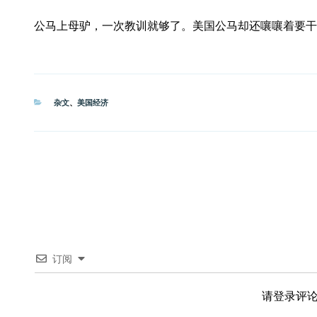
公马上母驴，一次教训就够了。美国公马却还嚷嚷着要干
分
杂文
、
美国经济
类
订阅
请登录评