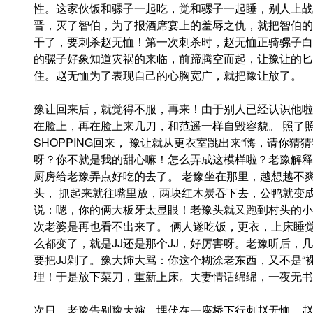
性。这家伙饭和骡子一起吃，觉和骡子一起睡，别人上战
晋，灭了智伯，为了报酒席宴上的羞辱之仇，就把智伯的
干了，要刺杀赵无恤！第一次刺杀时，赵无恤正骑骡子白
的骡子好象知道灾祸的来临，前蹄腾空而起，让豫让的匕
住。赵无恤为了表现自己的心胸宽广，就把豫让放了。
豫让回来后，就觉得不服，再来！由于别人已经认识他啦
在脸上，再在脸上来几刀，和范遥一样自毁容貌。 照了
SHOPPING回来， 豫让就从更衣室跳出来“嗨，请你
呀？你不就是我的甜心嘛！怎么弄成这模样啦？老豫解释
厨房给老豫弄点好吃的去了。 老豫坐在那里，越想越不
头， 抓起来就往嘴里放，两块红木炭吞下去，公鸭就变
说：嗯，你的俩大板牙太显眼！老豫头就又跑到村头的小
次老婆是再也看不出来了。 俩人遂吃饭，更衣，上床睡
么都变了，就是JJ还是那个JJ，好厉害呀。老豫听后，
要把JJ剁了。豫大婶大骂：你这个糊涂老东西，又不是“
理！于是放下菜刀，重新上床。夫妻情话绵绵，一夜无书
次日，老豫告别豫大婶，埋伏在一座桥下行刺赵无恤，赵