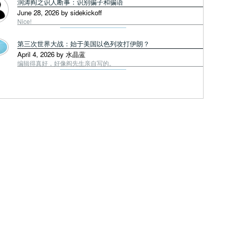
润涛阎之识人断事：识别骗子和骗语
June 28, 2026 by sidekickoff
Nice!
第三次世界大战：始于美国以色列攻打伊朗？
April 4, 2026 by 水晶蓝
编辑得真好，好像阎先生亲自写的。