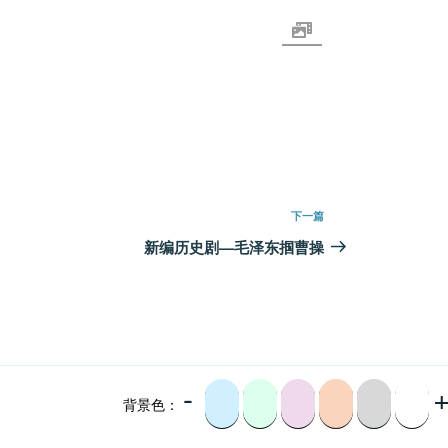
下
下一篇
一
新编历史剧—毛泽东掴曹操
篇
文
章
-
背景色：