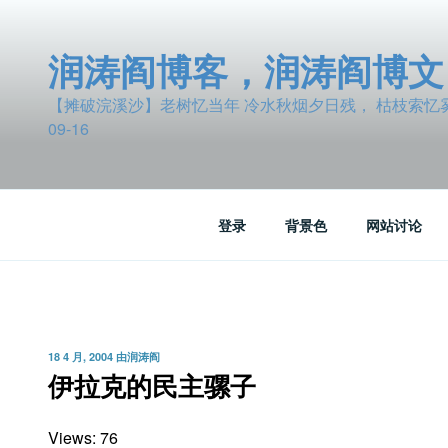
跳
至
润涛阎博客，润涛阎博文
内
容
【摊破浣溪沙】老树忆当年 冷水秋烟夕日残， 枯枝索忆雾波
09-16
登录
背景色
网站讨论
发
18 4 月, 2004
由
润涛阎
布
伊拉克的民主骡子
于
Views: 76