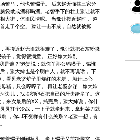
场骑马，他也骑骡子。 后来赵无恤搞三家分
脑袋做成酒杯喝酒。老智手下的壮士豫让就不
相大街，体恤民情呢。 当豫让接近赵时， 赵
首走了个空。 豫让一击不成，自然就被抓
，再接近赵无恤就很难了，豫让就把石灰粉撒
照镜子，觉得很满意。 正好豫大婶刚
猜猜我是谁？”老婆说：就你丫那公鸭嗓子，骗谁
后，豫大婶也是个明白人，就不再说话， 下
爽，看见老婆炉子里烧红的木炭， 就计上心
成母猪，只会哼哼了。 再让老婆参谋，豫大婶
河边儿，找块鹅卵石把自己的牙齿给凿了。这
觉，来次最后的XX，搞完后，豫大婶说，你什
几灵灵打个冷战，一下子就坐起来，拿起菜刀就
裸刺”，你JJ不变样有什么关系？老豫一想，有
。
骑着骡子刚到桥头，坐下骡子又前蹄腾空，停