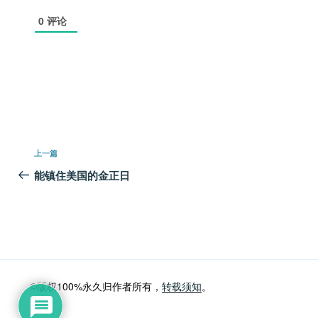
0
评论
文
上
上一篇
章
一
能镇住美国的金正日
篇
导
文
航
章
©版权100%永久归作者所有，
转载须知
。