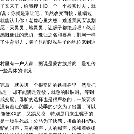
子又来了，给我搜！ID一个一个核实过去，就
恤说：你就是豫让吧，虽然改变面貌，能瞒过
就能认出你！老豫心里大怒：难道我真应该割
重愿：天灵灵，地灵灵，让骡子都绝后吧！然后
感慨豫让的忠贞。豫让之名和要离，荆坷一样
了生育能力，骡子只能以私生子的地位来到这
村里有一户人家，据说是蒙古族后裔，是祖传
一些具体的情况：
完后，就关进一个很坚固的铁栅栏里，然后把
包喝足， 却不能满足淫欲，就憋的吱吱叫。等到
成交配。母驴的选择也是很严格的，一般要求
没有羞耻的国人：花季的少女为了出国，可以
马随便XX的，又踢又咬。特别是用来生骡子的
是一场生死战：公马为了快感，拼命的往驴屁
驴的叫声，马的鸣声，人的喊声，搀和着铁栅