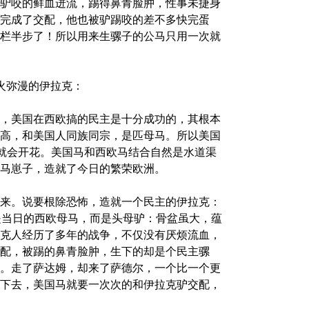
驴咬的鲜血迸流，踢得鼻青脸肿，性事未捷身
完成了交配，他也被驴踢咬的差不多快完蛋
栏半步了！所以用来生骡子的公马只用一次就
火弥漫的伊拉克：
，美国在西欧搞的民主是十分成功的，其根本
高，和美国人同族同宗，是匹母马。所以美国
主就会开花。美国马和西欧马结合自然是水道渠
马崽子，造就了今日的繁荣欧洲。
来。说要根除恐怖，造就一个民主的伊拉克：
是当日的西欧母马，而是头母驴：骨盆虽大，蕴
克人经历了多年的战争，不仅没有厌烦流血，
配，被踢的鼻青脸肿，生下的却是个民主骡
。走了萨达姆，却来了萨德尔，一个比一个更
下去，美国马就要一次次的和伊拉克驴交配，