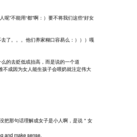
呢”不能用“都”啊：）要不将我们这些“好女
不去了。。。他们养家糊口容易么：）））嘎
什么的去贬低或抬高，而是说的一个道
难不成因为女人能生孩子会喂奶就注定伟大
）
我好象从来没把那句话理解成女子是小人啊，是说＂女
 and make sense.