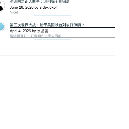
润涛阎之识人断事：识别骗子和骗语
June 28, 2026 by sidekickoff
Nice!
第三次世界大战：始于美国以色列攻打伊朗？
April 4, 2026 by 水晶蓝
编辑得真好，好像阎先生亲自写的。