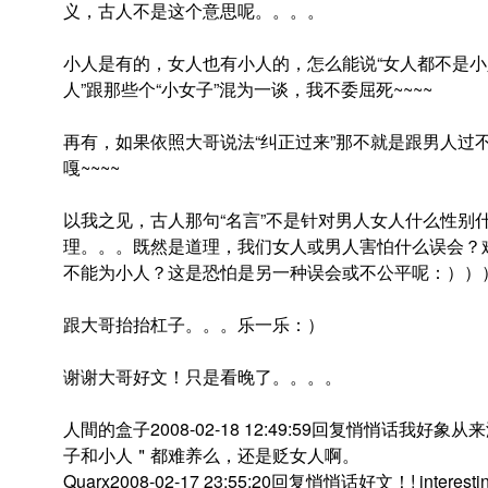
义，古人不是这个意思呢。。。。
小人是有的，女人也有小人的，怎么能说“女人都不是小人
人”跟那些个“小女子”混为一谈，我不委屈死~~~~
再有，如果依照大哥说法“纠正过来”那不就是跟男人过
嘎~~~~
以我之见，古人那句“名言”不是针对男人女人什么性别
理。。。既然是道理，我们女人或男人害怕什么误会？
不能为小人？这是恐怕是另一种误会或不公平呢：））
跟大哥抬抬杠子。。。乐一乐：）
谢谢大哥好文！只是看晚了。。。。
人間的盒子2008-02-18 12:49:59回复悄悄话
子和小人＂都难养么，还是贬女人啊。
Quarx2008-02-17 23:55:20回复悄悄话好文！! interesting