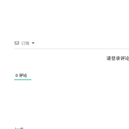
订阅
请登录评
0
评论
文
上一篇