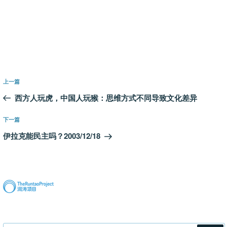
文
上
上一篇
章
一
西方人玩虎，中国人玩猴：思维方式不同导致文化差异
导
篇
航
文
下
下一篇
章
一
伊拉克能民主吗？2003/12/18
篇
文
章