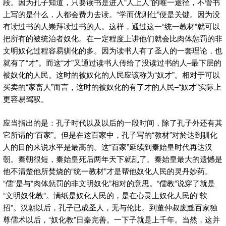
段。因为孔子知道，只要读书是进入“人上人”的唯一途径，不管书
上写的是什么，人都会费力去读。“学而优则仕”便是关键。因为没
有读过书的人崇拜读过书的人。这样，通过这一“统一教材”就可以
把所有的被统治者奴化。在一定程度上讲他们就会比肉体惩罚的非
文明奴化过程容易驯化的多。因为读书人有了圣人的一套理论，也
就有了“才”。而这“才”又通过读书人传给了没读过书的人–最下层的
被奴化的人民。这时的被奴化的人民应该称为“奴才”。相对于可以
买卖的“家畜人”而言，这时的被奴化的有了才的人民–“奴才”实际上
更容易驾驭。
应当指出的是：孔子时代以及以后的一段时间，除了孔子外还有其
它所谓的“百家”。但是在这百家中，孔子写的“教材”对於达到驯化
人的目的来说水平是最高的。这“百家”延续到秦始皇时代再达汉
朝。秦朝很短，秦始皇死后两年天下就乱了。秦始皇最大的遗憾是
他不清楚他所焚烧的“统一教材”才是帮他奴化人民的灵丹妙药。
“儒”是与“肉体惩罚的非文明奴化”相对的意思。“儒教”说穿了就是
“文明奴化教”。满纸是奴化人民的，是在心灵上奴化人民的“软
招”。汉朝以后，孔子已成圣人，无与伦比。到董仲叔废黜百家独
尊儒术以后，“奴化教”日秦完善。一下子就是上千年。当然，这并