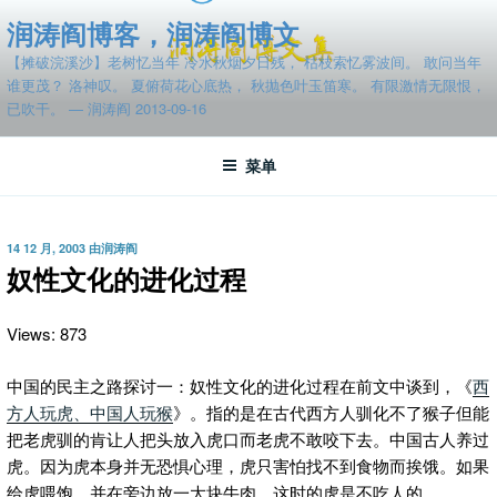
跳
润涛阎博客，润涛阎博文
至
【摊破浣溪沙】老树忆当年 冷水秋烟夕日残， 枯枝索忆雾波间。 敢问当年
内
谁更茂？ 洛神叹。 夏俯荷花心底热， 秋抛色叶玉笛寒。 有限激情无限恨，
容
已吹干。 — 润涛阎 2013-09-16
菜单
发
14 12 月, 2003
由
润涛阎
布
奴性文化的进化过程
于
Views: 873
中国的民主之路探讨一：奴性文化的进化过程
在前文中谈到，《
西
方人玩虎、中国人玩猴
》。指的是在古代西方人驯化不了猴子但能
把老虎驯的肯让人把头放入虎口而老虎不敢咬下去。中国古人养过
虎。因为虎本身并无恐惧心理，虎只害怕找不到食物而挨饿。如果
给虎喂饱，并在旁边放一大块牛肉，这时的虎是不吃人的。