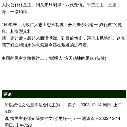
人民公仆仆是主。到头来只剩得：八代冤仇、半壁江山；三层白
骨、一缕硝烟。
150年来，无数仁人志士想从制度上开刀来杀出这一“奴化教”的魔
窟。其惨烈其壮
观一定让后人想起来而泪满襟。到目前为止，还仍未见路灯。这充
满了鲜血和泪水的求索至今还在艰难的进行着。
中国的民主之路探讨二：“聪明人”惊天动地的愚昧 (待续)
评论
所以奴性文化是不适合民主的. — 实子 – 2003-12-14 周日, 上午
5:00
说“搞民主必须铲除奴性文化”更好一点 — 润涛阎 – 2003-12-14
周日, 上午7:28