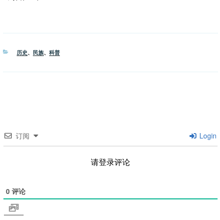
分
历史
、
民族
、
科普
类
订阅
Login
请登录评论
0
评论