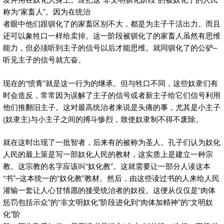
称为“家畜人”。因为在统治
者眼中他们跟驯化了的家畜区别不大，都是为主子干活出力。而且
还可以象牲口一样给卖掉。这一阶段被驯化了的家畜人虽然有思维
能力，但必须听到主子的信号以后才能思维。就同驯化了的公驴–
听见主子的信号就亢奋。
现在的“愤青”就是这一行为的继承。但与牲口不同，这些奴隶们有
时会造反，常常因为误解了主子的信号或者新主子给它们信号利用
他们推翻旧主子。这对最高统治者来说是头痛的事，尤其是小主子
(奴隶主)与小主子之间的搏斗惨烈，致使奴隶制不得不废除。
就在这时出现了一批智者，后来有的被称为圣人。孔子们认为奴化
人民的最上策是写一部奴化人民的教材，这实质上是建立一种宗
教。这宗教的名字应该叫“奴化教”。这就需要让一部分人读这本
“书”–这本统一的“奴化教”教材。然后，由这些读过书的人来给人民
灌输一套让人心甘情愿的接受统治者的奴役。这便从仅仅是“肉体
惩罚包括示众”的“非文明奴化”阶段进化到“肉体加精神”的“文明奴
化”阶