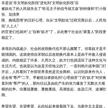
非是说“非文明奴化阶段”进化到“文明奴化阶段”后
被奴化了的人民就失去了“听见主子的信号就亢奋”的特徵和“打小报
告、划清界
限、曲线思维”的汉奸心理。自从“文明奴化”过程完善以后，人民包
括“人上人”
的官吏们也就对“上”自称“奴才”了，从此整个社会比“家畜人”阶段更
稳定了。
表现在内战减少、社会的改朝换代也不那么频繁了。但靠奴才是不
能强国的。这就使得自宋朝以后改朝换代基本上是由于外敌入侵造
成的。内政稳定了许多。久而久之，奴才们也就适应了这种文化与
生活方式。也就是以为这是天经地义的了。一直到鸦片战争国门打
开后，人民看到了外部世界竟然是完全两样。认识到原来作为人，
还会有“尊严”二字。早被统治者驯化到“心理崩溃”了的“奴才”对於恢
复到有“尊严”的人，那向往以及由此产生的张力爆发了无数次大规
模的抗争。但屡战屡败、屡败屡战、高潮迭起、血染江河、波澜壮
阔、
希望失望、失望希望、从此站起来接着跪下去、当家作主主是奴，