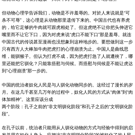
但动物心理学告诉我们，动物是不许羞辱的。对於人来说就是“可
杀不可辱”，这心理是从动物那里遗传下来的。中国古代也有养虎
的，给它足够的牛肉就可跟虎相处了。但这虎绝不让你把头伸进它
嘴里而不让它下口，因为对虎来说“虎口不能下口”那是羞辱。就连
中国古代的传说甚至漫画也没想象到这种地步的。要想做到这一步
只有西方人大棒加牛肉把虎打的心理崩溃为止。中国人是曲线思
维，能驯猴子。但认为打虎不成，因为把虎打急了人就遭殃了，哪
里还能把它驯化？只能靠捂慰与伺候。而捂慰与伺候是不能让虎达
到“心理崩溃”那一步的。
中国的统治者奴化人民是与人驯化动物同步的。这经过了漫长的岁
月。在这几千甚至几万年的过程中，奴化人民的方式从“肉体”到“肉
体加精神”。这里应该分成
两个阶段：孔子之前的“非文明驯化阶段”和孔子之后的“文明驯化阶
段”。
在孔子以前，统治者只能用从人驯化动物的方式与经验中得到的启
发并用在奴化人身上。应把这“非文明驯化阶段”的被奴化了的人民