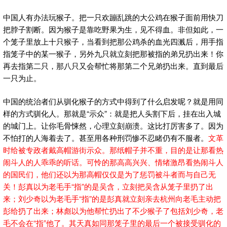
中国人有办法玩猴子。把一只欢蹦乱跳的大公鸡在猴子面前用快刀
把脖子割断。因为猴子是靠吃野果为生，见不得血。非但如此，一
个笼子里放上十只猴子，当看到把那公鸡杀的血光四溅后，用手指
指笼子中的某一猴子，另外九只就立刻把那被指的弟兄扔出来！你
再去指第二只，那八只又会帮忙将那第二个兄弟扔出来。直到最后
一只为止。
中国的统治者们从驯化猴子的方式中得到了什么启发呢？就是用同
样的方式驯化人。那就是“示众”：就是把人头割下后，挂在出入城
的城门上。让你毛骨悚然，心理立刻崩溃。这比打厉害多了。因为
不怕打的人海着去了。甚至用各种刑罚惨不忍睹仍有不服者。
文革
时给被专政者戴高帽游街示众。那纸帽子并不重，目的是让那看热
闹斗人的人乖乖的听话。可怜的那高高兴兴、情绪激昂看热闹斗人
的国民们，他们还以为那高帽仅仅是为了惩罚被斗者而与自己无
关！彭真以为老毛手“指”的是吴含，立刻把吴含从笼子里扔了出
来；刘少奇以为老毛手“指”的是彭真就立刻亲去杭州向老毛主动把
彭给扔了出来；林彪以为他帮忙扔出了不少猴子了包括刘少奇，老
毛不会在“指”他了。其天真如同那笼子里的最后一个被接受驯化的