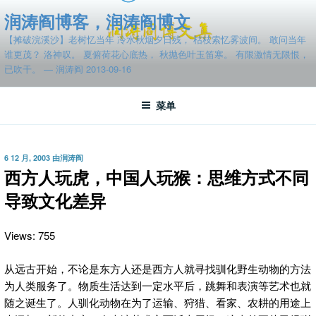
跳
润涛阎博客，润涛阎博文
至
【摊破浣溪沙】老树忆当年 冷水秋烟夕日残， 枯枝索忆雾波间。 敢问当年
内
谁更茂？ 洛神叹。 夏俯荷花心底热， 秋抛色叶玉笛寒。 有限激情无限恨，
容
已吹干。 — 润涛阎 2013-09-16
菜单
发
6 12 月, 2003
由
润涛阎
布
西方人玩虎，中国人玩猴：思维方式不同
于
导致文化差异
Views: 755
从远古开始，不论是东方人还是西方人就寻找驯化野生动物的方法
为人类服务了。物质生活达到一定水平后，
跳舞和表演等艺术也就
随之诞生了。人驯化动物在为了运输、狩猎、看家、农耕的用途上