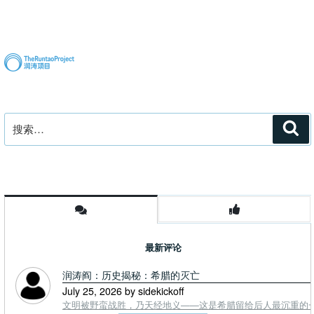
航
篇
文
章
搜
搜
索
索：
最新评论
润涛阎：历史揭秘：希腊的灭亡
July 25, 2026 by sidekickoff
文明被野蛮战胜，乃天经地义——这是希腊留给后人最沉重的一课. To