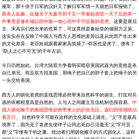
规军，那十倍于日军的汉奸又了解日军军情一天就把日军报销了。
那杀人如麻、征服天下无敌手的千古一帝秦始皇统一天下后的第一
件事竟是修长城以防外敌—他心目中不可征服的老虎
。这要是唐后
主、宋高宗们想出来的也算了，可这竟然是秦始皇的倾国力之策。
这实实在在反映了中国人与西方人思维的差异以及从此而产生出来
的文化差异。老百姓就跟着家家高筑墙了–邻居也是虎了。便有了
“防人之心不可无”的千年古训。
今日仍然如此。台湾大陆双方争着明买暗窃美国武器为的竟然是杀
自己弟兄。而且双方找美国，用绳子把自己的脖子套上把绳子的另
一头交给美国。
西方人的驯化老虎的直线思维必然带来自然科学的诞生。打仗对兵
器的依赖程度高是自然的。人与人之间建立互信机制也很容易。
中
国人驯化猴子的曲线思维必然带来人的奸诈无比。虚幻的情感统治
着言行。
自然科学不可能在这样的文化基础上诞生。“义”字是最高
境界了，因为见了老虎先使绊子让同志死自己活毫无“义”字可言，
那“义”字便有千钧之重。统治者们用驯化猴子的方式驯化人，这样