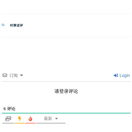
分
时事述评
类
订阅
Login
请登录评论
6
评论
最新