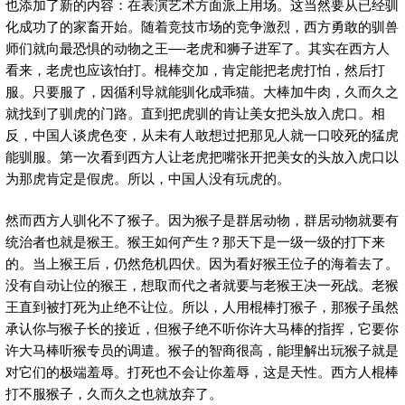
也添加了新的内容：在表演艺术方面派上用场。这当然要从已经驯
化成功了的家畜开始。随着竞技市场的竞争激烈，西方勇敢的驯兽
师们就向最恐惧的动物之王—-老虎和狮子进军了。其实在西方人
看来，老虎也应该怕打。棍棒交加，肯定能把老虎打怕，然后打
服。只要服了，因循利导就能驯化成乖猫。大棒加牛肉，久而久之
就找到了驯虎的门路。直到把虎驯的肯让美女把头放入虎口。相
反，中国人谈虎色变，从未有人敢想过把那见人就一口咬死的猛虎
能驯服。第一次看到西方人让老虎把嘴张开把美女的头放入虎口以
为那虎肯定是假虎。所以，中国人没有玩虎的。
然而西方人驯化不了猴子。因为猴子是群居动物，群居动物就要有
统治者也就是猴王。猴王如何产生？那天下是一级一级的打下来
的。当上猴王后，仍然危机四伏。因为看好猴王位子的海着去了。
没有自动让位的猴王，想取而代之者就要与老猴王决一死战。老猴
王直到被打死为止绝不让位。所以，人用棍棒打猴子，那猴子虽然
承认你与猴子长的接近，但猴子绝不听你许大马棒的指挥，它要你
许大马棒听猴专员的调遣。猴子的智商很高，能理解出玩猴子就是
对它们的极端羞辱。打死也不会让你羞辱，这是天性。西方人棍棒
打不服猴子，久而久之也就放弃了。