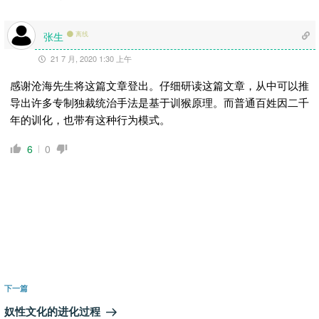
张生
离线
21 7 月, 2020 1:30 上午
感谢沧海先生将这篇文章登出。仔细研读这篇文章，从中可以推
导出许多专制独裁统治手法是基于训猴原理。而普通百姓因二千
年的训化，也带有这种行为模式。
6
0
文
章
下
下一篇
导
一
奴性文化的进化过程