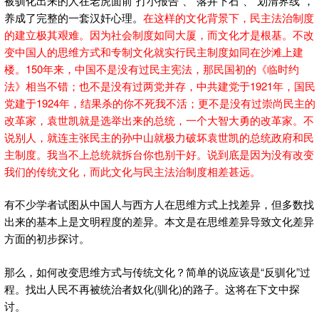
被驯化出来的人在老虎面前“打小报告”、“落井下石”、“划清界线”，
养成了完整的一套汉奸心理。
在这样的文化背景下，民主法治制度
的建立极其艰难。因为社会制度如同大厦，而文化才是根基。不改
变中国人的思维方式和专制文化就实行民主制度如同在沙滩上建
楼。150年来，中国不是没有过民主宪法，那民国初的《临时约
法》相当不错；也不是没有过两党并存，中共建党于1921年，国民
党建于1924年，结果杀的你不死我不活；更不是没有过崇尚民主的
改革家，袁世凯就是选举出来的总统，一个大智大勇的改革家。不
说别人，就连主张民主的孙中山就极力破坏袁世凯的总统政府和民
主制度。我当不上总统就拆台你也别干好。说到底是因为没有改变
我们的传统文化，而此文化与民主法治制度相差甚远。
有不少学者试图从中国人与西方人在思维方式上找差异，但多数找
出来的基本上是文明程度的差异。本文是在思维差异导致文化差异
方面的初步探讨。
那么，如何改变思维方式与传统文化？简单的说应该是“反驯化”过
程。找出人民不再被统治者奴化(驯化)的路子。这将在下文中探
讨。