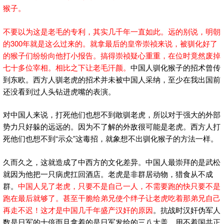
猴子。
不要以为这是老毛的专利，其实几千年一直如此。远的别说，明朝
的300年就是这么过来的。就拿最后的皇帝崇祯来说，被驯化好了
的猴子们纷纷向他打小报告。搞得崇祯疑心重重，在位时竟然废掉
七十多位宰相。相比之下让老毛汗颜。
中国人驯化猴子的招术曾传
到东欧。西方人驯老虎的招术并未被中国人采纳，至少在我出国前
还没看到过人头钻进虎嘴的表演。
对中国人来说，打死他们也想不到敢驯老虎，所以对于强大的外部
势力只好躲的远远的。因为不了解的外敌很可能是老虎。西方人打
死他们也想不到“示众”这毒招，就象想不出驯化猴子的方法一样。
久而久之，这就造成了中西方的文化差异。中国人最崇拜的是武松
就因为他把一只病虎扛回酒店。老虎是非群居动物，猎食从不成
群。
中国人见了老虎，只要不是自己一人，不需要跑的快只要不是
跑在最后就够了。甚至干脆给弟兄使个绊子让老虎吃着那弟兄自己
再走不迟！这才是中国几千年盛产汉奸的原因
。抗战时汉奸伪军人
数是日军的十倍而且拿着的是日军发给的三八大盖。用不着国共正