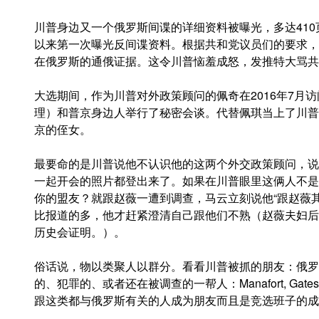
川普身边又一个俄罗斯间谍的详细资料被曝光，多达410
以来第一次曝光反间谍资料。根据共和党议员们的要求，
在俄罗斯的通俄证据。这令川普恼羞成怒，发推特大骂共和党的
大选期间，作为川普对外政策顾问的佩奇在2016年7月
理）和普京身边人举行了秘密会谈。代替佩琪当上了川普外交政
京的侄女。
最要命的是川普说他不认识他的这两个外交政策顾问，说
一起开会的照片都登出来了。如果在川普眼里这俩人不是
你的盟友？就跟赵薇一遭到调查，马云立刻说他“跟赵薇
比报道的多，他才赶紧澄清自己跟他们不熟（赵薇夫妇后
历史会证明。）。
俗话说，物以类聚人以群分。看看川普被抓的朋友：俄罗斯美
的、犯罪的、或者还在被调查的一帮人：Manafort, Gates, Flyn
跟这类都与俄罗斯有关的人成为朋友而且是竞选班子的成