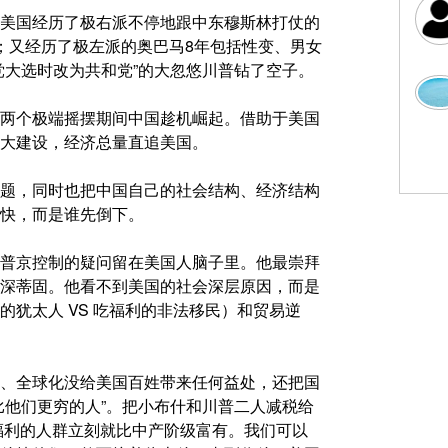
美国经历了极右派不停地跟中东穆斯林打仗的
；又经历了极左派的奥巴马8年包括性变、男女
党大选时改为共和党”的大忽悠川普钻了空子。
两个极端摇摆期间中国趁机崛起。借助于美国
大建设，经济总量直追美国。
题，同时也把中国自己的社会结构、经济结构
快，而是谁先倒下。
普京控制的疑问留在美国人脑子里。他最崇拜
深蒂固。他看不到美国的社会深层原因，而是
犹太人 VS 吃福利的非法移民）和贸易逆
、全球化没给美国百姓带来任何益处，还把国
比他们更穷的人”。把小布什和川普二人减税给
吃福利的人群立刻就比中产阶级富有。我们可以