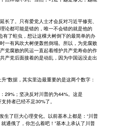
延长了。只有爱党人士才会反对习近平修宪、
理论都可能是错的，唯一不会错的就是他的
里边有了蛀虫，想让这棵大树倒下的最简单的办
时一有风吹大树便轰然倒塌。所以，为党腐败
产党腐败的民运一直起着维护共产党寿命的作
共产党后面接着的是动乱，因为中国远没走出
上升”数据，其实里边最重要的是这两个数字：
29%；坚决反对川普的为44%。这是
杆支持者已经不足30%了。
到发生了巨大心理变化。以前基本上都是：“川普
么了？就通俄了，你怎么着吧！”基本上承认了川普