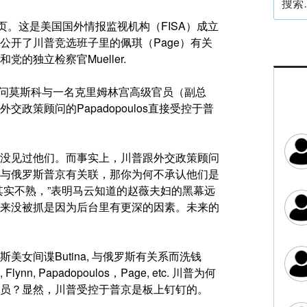
索：
页。
这是美国国外情报监视机构（FISA）成立
公开了川普竞选班子里的佩琪（Page）有关
独立检察官Mueller.
访问莫斯科与一名克里姆林宫高级官员（副总
策顾问的Papadopoulos直接受控于普
没见过他们。而事实上，川普跟外交政策顾问
与俄罗斯普京有关联，那你为何不承认他们是
其实不熟，”表明马云知道的赵薇夫妇的黑幕远
来没被抓是因为后台里有更深的因素。未来的
女间谍Butina, 与俄罗斯有关系而洗钱
n, Papadopoulos，Page, etc. 川普为何
员？显然，川普受控于普京是板上钉钉的。