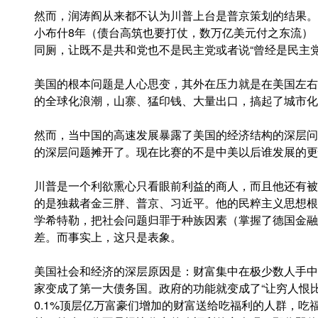
然而，润涛阎从来都不认为川普上台是普京策划的结果。
小布什8年（债台高筑也要打仗，数万亿美元付之东流）
同厕，让既不是共和党也不是民主党或者说“曾经是民主
美国的根本问题是人心思变，其外在压力就是在美国左右
的全球化浪潮，山寨、猛印钱、大量出口，搞起了城市化
然而，当中国的高速发展暴露了美国的经济结构的深层问
的深层问题摊开了。现在比赛的不是中美以后谁发展的更
川普是一个利欲熏心只看眼前利益的商人，而且他还有被
的是独裁者金三胖、普京、习近平。他的民粹主义思想根
学希特勒，把社会问题归罪于种族因素（掌握了德国金融的
差。而事实上，这只是表象。
美国社会和经济的深层原因是：财富集中在极少数人手中
家变成了第一大债务国。政府的功能就变成了“让穷人恨
0.1%顶层亿万富豪们增加的财富送给吃福利的人群，