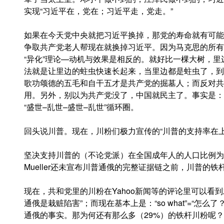
实现“习近平在，党在；习近平走，党走。”
如果在今天党中央就把习近平换掉，那党的寿命就有可能
争取共产党老人帮现在就换掉习近平。因为马克思的所有
“异化”理论—动机与效果是相反的。就好比一棵大树，
法就是让里边的蛀虫快速长起来，当里边都是蛀虫了，到
歌功颂德的五毛和自干五才是共产党的掘墓人；而反对共
用。另外，别以为共产党没了，中国就民主了。事实是：
“盛世–乱世–盛世–乱世”循环圈。
回头说川普。现在，川粉们极力宣传的“川普的支持率在
坚决支持川普的（不论党派）在全国成年人的人口比例为：
Mueller还未宣布川普通俄的完整证据链之前，川普的铁
现在，共和党里的川粉在Yahoo新闻等的评论里可以看
通俄是栽赃陷害”；而现在基本上是：“so what”=“怎
通俄的事实。那为何还有那么多（29%）的铁杆川粉呢？