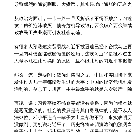
导致猛烈的通货膨胀。大撒币，其实是输出通胀的无奈之
从政治方面讲，一带一路一旦夭折或者不得不放弃，习近
发：房价泡沫破灭、债务危机导致银行要么破产要么继续
致农民工失业潮而引发社会动荡。
有很多人预测这次贸易战习近平被逼迫已经下台或马上要
一旦内斗便面临破船倾覆的经历，这次习近平是挺不过去
人帮不敢在此时换帅的原因，且不谈此时的习近平掌握着
那么，您一定要问：依你润涛阎之见，中国和美国接下来
发生过去几十年都没发生过的大事：中国的经济危机引发
渔利的。别忘了，川普一生中最拿手的就是六次破产。除
再说一遍：习近平搞不搞修宪都没有关系，因为他根本就
是毫无意义的。社会的发展是有其自身规律的，是不以人
法继位、邓小平连当一辈子太上皇都做不到，事实表明历
没做到，更别说习近平了。历史终将证明润涛阎的预测当
辈子当太上皇。邓小平做不到的，江泽民做不到的，习近