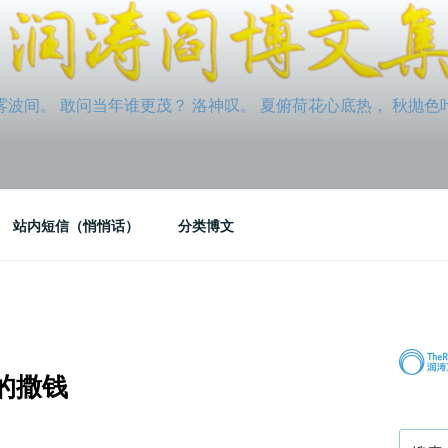
间。 敢问当年谁更茂？ 洛神叹。 夏俯荷花心底热， 秋抛色叶玉笛
站内短信（悄悄话）
分类博文
的撒钱
搜