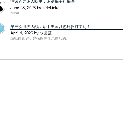
润涛阎之识人断事：识别骗子和骗语
June 28, 2026 by sidekickoff
Nice!
第三次世界大战：始于美国以色列攻打伊朗？
April 4, 2026 by 水晶蓝
编辑得真好，好像阎先生亲自写的。