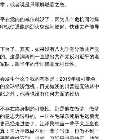
举，或者说是只顾解燃眉之急。
平在党内的威信就没了，因为几个危机同时爆
印钱使通胀的烈火突然间燃起、快速去产能导
下台了。其实，如果没有八九学潮导致共产党
的。这是润涛阎一直提出共产党反习近平的老
军队，跟当年的华国锋毫无可比性。
会发生什么？我的答案是：2019年极可能会
的全球经济危机，目光短浅的川普是无法从中
此之外，他再也没有任何方面的经历。
不存在终身制的可能性。那是他在做梦。做梦
的意志为转移的。中国在毛泽东死后毛远新无
史已经走过去了。江泽民想当一辈子太上皇也
真：习近平既做不到一辈子当政，也做不到一
平照样做不到。当然，习近平越是修宪，越能