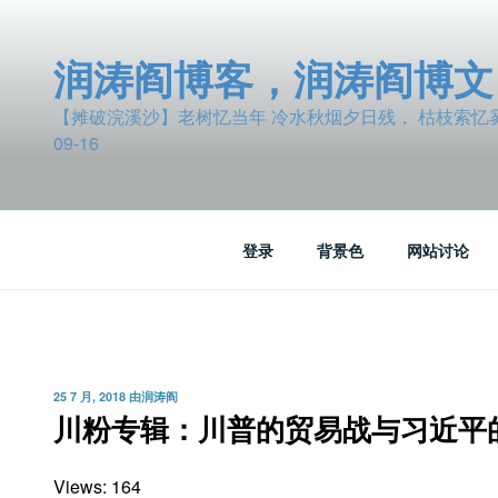
跳
至
润涛阎博客，润涛阎博文
内
容
【摊破浣溪沙】老树忆当年 冷水秋烟夕日残， 枯枝索忆雾波
09-16
登录
背景色
网站讨论
发
25 7 月, 2018
由
润涛阎
布
川粉专辑：川普的贸易战与习近平
于
Views: 164