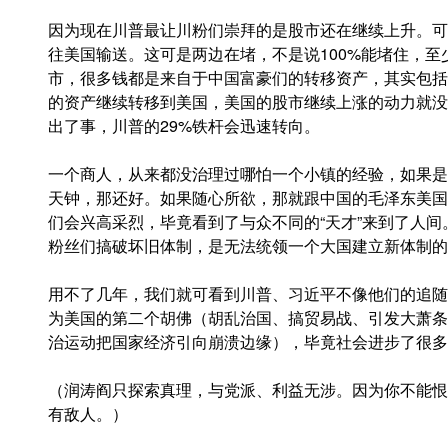
因为现在川普最让川粉们崇拜的是股市还在继续上升。可
往美国输送。这可是两边在堵，不是说100%能堵住，
市，很多钱都是来自于中国富豪们的转移资产，其实包括
的资产继续转移到美国，美国的股市继续上涨的动力就没
出了事，川普的29%铁杆会迅速转向。
一个商人，从来都没治理过哪怕一个小镇的经验，如果是
天钟，那还好。如果随心所欲，那就跟中国的毛泽东美国
们会兴高采烈，毕竟看到了与众不同的“天才”来到了人间
粉丝们搞破坏旧体制，是无法统领一个大国建立新体制的
用不了几年，我们就可看到川普、习近平不像他们的追随
为美国的第二个胡佛（胡乱治国、搞贸易战、引发大萧条
治运动把国家经济引向崩溃边缘），毕竟社会进步了很多
（润涛阎只探索真理，与党派、利益无涉。因为你不能恨
有敌人。）