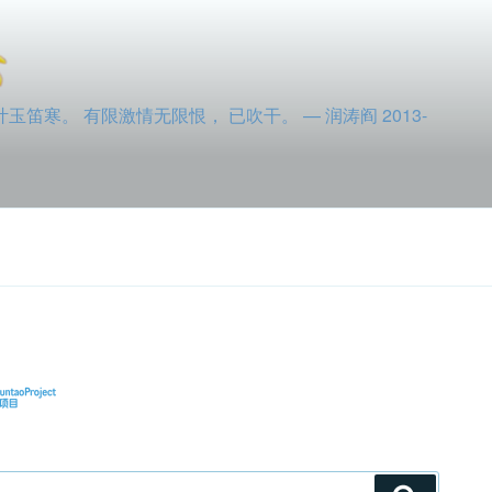
寒。 有限激情无限恨， 已吹干。 — 润涛阎 2013-