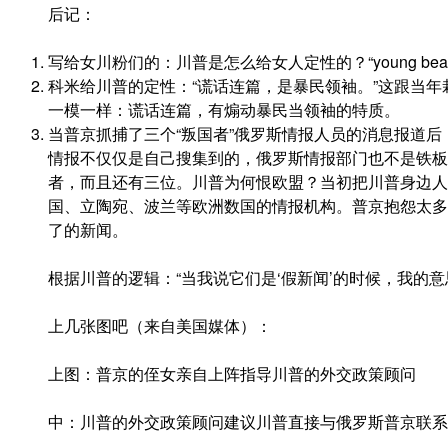
后记：
写给女川粉们的：川普是怎么给女人定性的？“young beautif
科米给川普的定性：“谎话连篇，是暴民领袖。”这跟当
一模一样：谎话连篇，有煽动暴民当领袖的特质。
当普京抓捕了三个“叛国者”俄罗斯情报人员的消息报道
情报不仅仅是自己搜集到的，俄罗斯情报部门也不是铁板
者，而且还有三位。川普为何恨欧盟？当初把川普身边人
国、立陶宛、波兰等欧洲数国的情报机构。普京抱怨太多
了的新闻。
根据川普的逻辑：“当我说它们是‘假新闻’的时候，我的意
上几张图吧（来自美国媒体）：
上图：普京的侄女亲自上阵指导川普的外交政策顾问
中：川普的外交政策顾问建议川普直接与俄罗斯普京联系