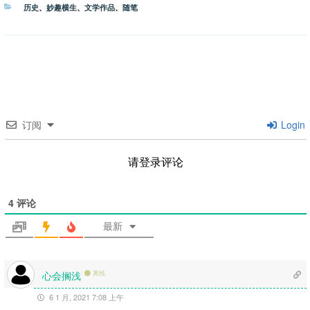
分
历史
、
妙趣横生
、
文学作品
、
随笔
类
订阅
Login
请登录评论
4
评论
最新
心会搁浅
离线
6 1 月, 2021 7:08 上午