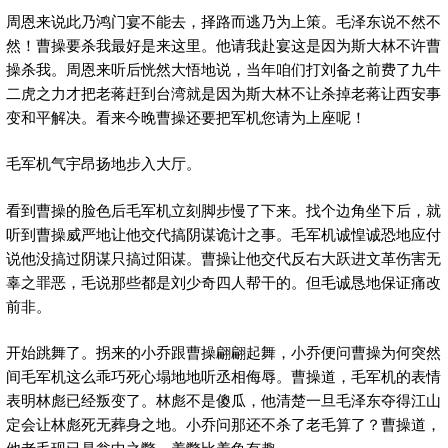
周恩来说此乃鸿门宴不能去，择路而逃乃为上策。毛泽东说不然不
然！曹操要杀我最好是来这里。他请我赴宴这是因为斯大林不许曹
操杀我。周恩来听后恍然大悟地说，当年咱们打刘备之前费了九牛
二虎之力才把老蒋赶到台湾就是因为斯大林不让杀掉老蒋让西安事
变和平解决。看来今晚曹操还要把军机您请为上座呢！
毛军机气宇昂扬地步入大厅。
看到曹操的脸色后毛军机立刻脚步慢了下来。找个边角坐下后，就
听到曹操威严地让他交代搞阴谋诡计之事。毛军机诚惶诚恐地应付
说他没搞过阴谋只搞过阳谋。曹操让他交代反右大跃进文革伤害无
辜之罪恶，毛说那些都是刘少奇四人帮干的。但毛诚恳地保证痛改
前非。
开始跳舞了。拐来的小乔跟曹操翩翩起舞，小乔便问曹操为何突然
间毛军机这么乖巧死心塌地地听丞相侮辱。曹操道，毛军机的表情
表明林彪已经叛变了。林彪不是傻瓜，他清楚一旦毛泽东夺得江山
定会让林彪死无葬身之地。小乔问那还不杀了老毛算了？曹操道，
他老毛现已是瓮中之鳖。养鳖比养鱼有趣。