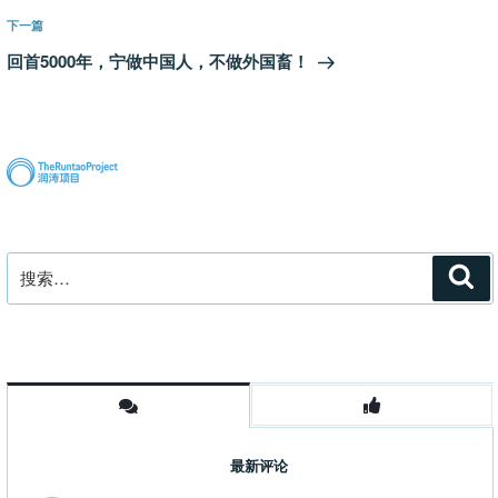
航
文
下
下一篇
章
一
回首5000年，宁做中国人，不做外国畜！
篇
文
章
搜
搜
索
索：
最新评论