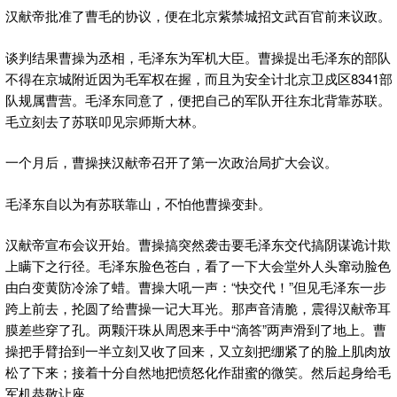
汉献帝批准了曹毛的协议，便在北京紫禁城招文武百官前来议政。
谈判结果曹操为丞相，毛泽东为军机大臣。曹操提出毛泽东的部队
不得在京城附近因为毛军权在握，而且为安全计北京卫戍区8341部
队规属曹营。毛泽东同意了，便把自己的军队开往东北背靠苏联。
毛立刻去了苏联叩见宗师斯大林。
一个月后，曹操挟汉献帝召开了第一次政治局扩大会议。
毛泽东自以为有苏联靠山，不怕他曹操变卦。
汉献帝宣布会议开始。曹操搞突然袭击要毛泽东交代搞阴谋诡计欺
上瞒下之行径。毛泽东脸色苍白，看了一下大会堂外人头窜动脸色
由白变黄防冷涂了蜡。曹操大吼一声：“快交代！”但见毛泽东一步
跨上前去，抡圆了给曹操一记大耳光。那声音清脆，震得汉献帝耳
膜差些穿了孔。两颗汗珠从周恩来手中“滴答”两声滑到了地上。曹
操把手臂抬到一半立刻又收了回来，又立刻把绷紧了的脸上肌肉放
松了下来；接着十分自然地把愤怒化作甜蜜的微笑。然后起身给毛
军机恭敬让座。