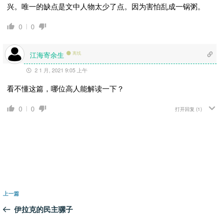
兴。唯一的缺点是文中人物太少了点。因为害怕乱成一锅粥。
0
0
江海寄余生
离线
2 1 月, 2021 9:05 上午
看不懂这篇，哪位高人能解读一下？
0
0
打开回复
(1)
文
上
上一篇
章
一
伊拉克的民主骡子
导
篇