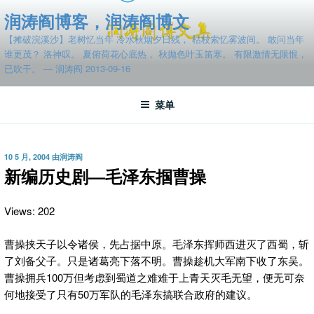
跳
润涛阎博客，润涛阎博文
至
【摊破浣溪沙】老树忆当年 冷水秋烟夕日残， 枯枝索忆雾波间。 敢问当年
内
谁更茂？ 洛神叹。 夏俯荷花心底热， 秋抛色叶玉笛寒。 有限激情无限恨，
容
已吹干。 — 润涛阎 2013-09-16
菜单
发
10 5 月, 2004
由
润涛阎
布
新编历史剧—毛泽东掴曹操
于
Views: 202
曹操挟天子以令诸侯，先占据中原。毛泽东挥师西进灭了西蜀，斩
了刘备父子。只是
诸葛亮下落不明。曹操趁机大军南下收了东吴。
曹操拥兵100万但考虑到蜀道之难难于上青天灭毛无望，便无可奈
何地接受了只有50万军队的毛泽东搞联合政府的建议。