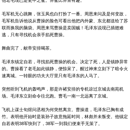
毛军机无心跳舞，张玉凤也白打扮了一番。周恩来问及是何变故，
毛军机告诉他说从曹操的脸色可看出他把内外蒙、东北都送给了苏
联而换我的脑袋。周恩来骂曹操是卖国贼！毛泽东说现已插翅难
逃，只有寻找机会亲手掐死曹操。
舞曲完了，献帝安排喝茶。
毛泽东镇定自若，寻找掐死曹操的机会。决定了死，人是镇静异常
的。曹操看了老毛如此镇静，便惊呆了。醒过神来立刻下了暗令火
速离城。一转眼的功夫大厅里只有毛泽东的人马了。
突然听到飞机的轰鸣声，那是许褚安排的专机谅过京城去南苑机
场。毛泽东立刻命令往北跑。曹毛一南一北远离了京城。
飞机上谋士旬煜问丞相为何突然离京。曹操道，毛泽东已胸有成
竹。表明他开始时是装孙子故意拖延时间，林彪并未叛变。他镇定
自若表明38军快到了，38军一到我们便束手无策了。