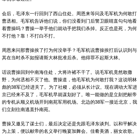
会后，毛泽东一行回到了西山住处。周恩来等问及毛军机为何敢打
曹丞相。毛军机告诉他们说，你们没看到门后警卫眼睛直勾勾地看
着曹操吗？曹操一举手他们就动手把我们杀掉。反正也是死，为何
不打他？靠！不打白不打。
周恩来问那曹操挨了打为何没举手？毛军机说曹操挨打后认识到与
其在当时杀不如报请斯大林批准后杀。他得罪不起斯大林。
话说曹操回到中南海住处，大将许褚不干了。说毛军机竟然敢撒
野，为何丞相不灭了他。曹操道，他毛军机为何敢打我？这说明林
彪的38军已经进关了。为了社稷，必须从长计议。现在调动大军进
京已经来不及了，毛军机早就谋划好了。唯一能做的是立刻把献帝
的专机从顺义机场开到南苑军用机场。北边的38军一接近北京，我
们立刻往南逃直扑南苑。
曹操又邀见了谋士们，最后决定还是先跟毛泽东谈判。以和平解决
为上策，便以献帝的名义举行晚宴加舞会。佳肴美酒，丽女欢歌。