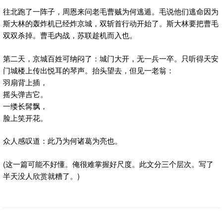
往北跑了一阵子，周恩来问老毛曹贼为何逃遁。毛说他们逃命因为
斯大林的轰炸机已经炸京城，双斩首行动开始了。斯大林要把曹毛
双双杀掉。曹毛内战，苏联趁机而入也。
第二天，京城百姓可纳闷了：城门大开，无一兵一卒。只听得天安
门城楼上传出悦耳的琴声。抬头望去，但见一老翁：
羽扇背上插，
摇头弹吉它。
一缕长髯飘，
脸上笑开花。
众人感叹道：此乃为何诸葛为亮也。
(这一篇可能不好懂。俺很难掌握好尺度。此文分三个层次。写了
半天没人欣赏就糟了。)