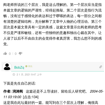
阎老师所说的三个层次，我是这么理解的。第一个层次应当是指
本篇文章的逻辑的严谨性，经得起推敲。第二个层次是指行为流
畅，没有过于感情化的表达和过于啰嗦的表达，每一部分之间都
有清楚的逻辑结构，充分解释了文章中人物的心理活动。第三个
层次是本篇文章具有一定的美感，这篇文章显示出阎老师的思考
不仅是严谨和敏锐，还有一些独特的意趣和独出心裁在其中。让
人读了以后不不由自主的会觉得作者真厉害，我怎么想不到的感
觉。
0
0
离线
BobZq
2 1 月, 2021 9:47 上午
下面是先生自己的话:
作者: 润涛阎
这篇还是不上导读好。留给后人研究吧。
2004-05-
11 03:19:00
[点击:134]
这是我在此坛最好的一篇。能写到在三个层次上理解，俺很高