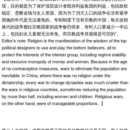
现，目的都是为了保护顶层设计者既得利益集团的利益，包括政权
稳定、垄断金钱与女人资源。因为为了消灭人口的战争在没有避孕
措施的年代是无法避免的。专制制度下没有宗教的中国，每次改朝
换代的战争都比宗教国家的战争惨烈得多，有时人口要减少一半以
上，包括妇女儿童都无法幸免。而宗教战争其规模是可控的”。
Editor’s note: Religion is the manifestation of the wisdom of the top
political designers to use and play the bottom believers, all to
protect the interests of the interest group, including regime stability
and resource monopoly of money and women. Because in the age
of no contraceptive measures, wars to eliminate the population are
inevitable. In China, where there was no religion under the
dictatorship, every war to change dynasties was much crueler than
the wars in religious countries, sometimes reducing the population
by more than half, including women and children. Religious wars,
on the other hand, were of manageable proportions. 】