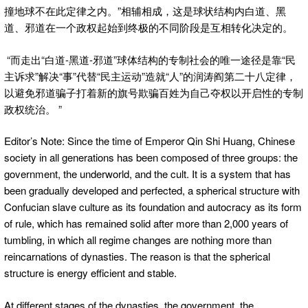
撞地球不在此定律之内。”相辅相成，这是球状结构内白道、黑
道、邪道在一个政权起始到终极的不同阶段是互相转化决定的。
“而
走出“白道-黑道-邪道”球体结构的专制社会的唯一途径是靠“民
主诉求”解决“事”代替“民主运动”造就“人”的润涛阎第二十八定律，
以避免邪道骗子打着新的旗号欺骗百姓为自己夺权以开启性的专制
政权统治。
”
Editor’s Note: Since the time of Emperor Qin Shi Huang, Chinese
society in all generations has been composed of three groups: the
government, the underworld, and the cult. It is a system that has
been gradually developed and perfected, a spherical structure with
Confucian slave culture as its foundation and autocracy as its form
of rule, which has remained solid after more than 2,000 years of
tumbling, in which all regime changes are nothing more than
reincarnations of dynasties. The reason is that the spherical
structure is energy efficient and stable.
At different stages of the dynasties, the government, the