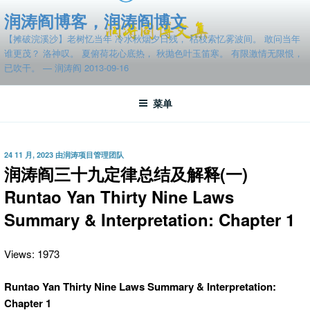
跳
润涛阎博客，润涛阎博文
至
【摊破浣溪沙】老树忆当年 冷水秋烟夕日残， 枯枝索忆雾波间。 敢问当年
内
谁更茂？ 洛神叹。 夏俯荷花心底热， 秋抛色叶玉笛寒。 有限激情无限恨，
容
已吹干。 — 润涛阎 2013-09-16
菜单
发
24 11 月, 2023
由
润涛项目管理团队
布
润涛阎三十九定律总结及解释(一)
于
Runtao Yan Thirty Nine Laws
Summary & Interpretation: Chapter 1
Views: 1973
Runtao Yan Thirty Nine Laws Summary & Interpretation:
Chapter 1