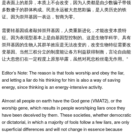
是表面上的差异，本质上不会改变，因为人类都是由少数骗子带领
多数傻子的群体构成。民意永远被大忽悠欺骗，是人类历史的铁
证。因为崇拜基因一表达，智商为零。
需要转基因或者敲掉崇拜基因，人类重新进化，才能改变本质特
征。因为表现型基本上是由基因型控制的。这是生物学科学。具有
崇拜基因的生物人其群羊效应是无法改变的，改变生物特征需要改
变基因。当然三权分立的制度能让各方利益获得制衡，言论自由能
让大忽悠们在一定程度上原形毕露，虽然对死忠粉丝毫无作用。“
Editor’s Note: The reason is that fools worship and obey the liar,
and letting a liar do his thinking for him is also a way of saving
energy, since thinking is an energy-intensive activity.
Almost all people on earth have the God gene (VMAT2), or the
worship gene, which results in people worshiping liars once they
have been deceived by them. These societies, whether democratic
or dictatorial, in which a majority of fools follow a few liars, are only
superficial differences and will not change in essence because