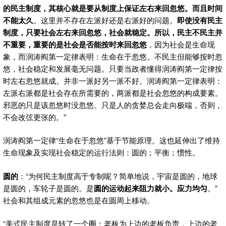
的民主制度，其核心就是要从制度上保证左右来回忽悠。而且时间
不能太久
。这里并不存在左派好还是右派好的问题。
即使没有民主
制度，只要社会左右来回忽悠，社会就稳定。所以，民主不民主并
不重要，重要的是社会是否能按时来回忽悠
，因为社会是生命现
象，而润涛阎第一定律表明：生命在于忽悠。不民主但能够按时忽
悠，社会稳定和发展毫无问题。只要当政者懂得润涛阎第一定律按
时左右忽悠就成。并非一派好另一派不好。润涛阎第一定律表明：
左派右派都是社会存在所需要的，两派都是社会忽悠的构成要素。
邪恶的只是该忽悠时没忽悠。只是人的贪婪总会走向极端，否则，
不会改弦更张的。”
润涛阎第一定律“生命在于忽悠”基于节能原理。这也延伸出了维持
生命现象及实现社会稳定的运行法则：圆的；平衡；惯性。
圆的
：“为何民主制度高于专制呢？简单地说，宇宙是圆的，地球
是圆的，车轮子是圆的。是
圆的运动起来阻力就小。应力均匀
。”
社会和其组成元素的忽悠也是在圆周上移动。
“美式民主制度是转了一个圈：老板为上边的老板负责，上边的老