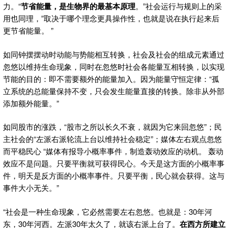
力。“
节省能量，是生物界的最基本原理
。”社会运行与规则上的采
用也同理，”取决于哪个理念更具操作性，也就是说在执行起来后
更节省能量。 ”
如同钟摆摆动时动能与势能相互转换，社会及社会的组成元素通过
忽悠以维持生命现象，同时在忽悠时社会各能量互相转换，以实现
节能的目的：即不需要额外的能量加入。因为能量守恒定律：“孤
立系统的总能量保持不变，只会发生能量直接的转换。除非从外部
添加额外能量。”
如同股市的涨跌，“股市之所以长久不衰，就因为它来回忽悠”；民
主社会的“左派右派轮流上台以维持社会稳定”；媒体左右观点忽悠
而平稳民心 “媒体有报导小概率事件，制造轰动效应的动机。 轰动
效应不是问题。只要平衡就可获得民心。今天是这方面的小概率事
件，明天是反方面的小概率事件。只要平衡，民心就会获得。这与
事件大小无关。”
“社会是一种生命现象，它必然需要左右忽悠。也就是：30年河
东，30年河西。左派30年太久了，就该右派上台了。
在西方所建立