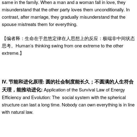
same in the family. When a man and a woman fall in love, they
misunderstand that the other party loves them unconditionally. In
contrast, after marriage, they gradually misunderstand that the
spouse mistreats them for everything.
【编者释：生命在于忽悠定律在人思想上的反应：极端非中间状态
思考。Human’s thinking swing from one extreme to the other
extreme.】
IV. 节能和进化原理: 圆的社会制度能长久；不圆满的人生符合
天理，能推动进化:
Application of the Survival Law of Energy
Efficiency and Evolution: The social system with the spherical
structure can last a long time. Nobody can own everything is in line
with natural law.