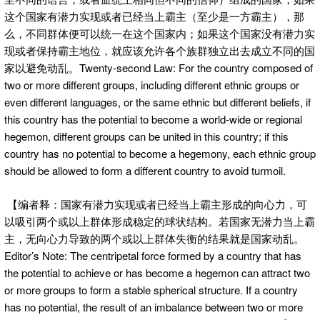
这个国家有潜力实现或者已经当上霸主（至少是一方霸主），那
么，不同群体便可以统一在这个国家内；如果这个国家没有潜力实
现或者保持霸主地位，就应该允许各个族群独立出去成立不同的国
家以避免动乱。Twenty-second Law: For the country composed of
two or more different groups, including different ethnic groups or
even different languages, or the same ethnic but different beliefs, if
this country has the potential to become a world-wide or regional
hegemon, different groups can be united in this country; if this
country has no potential to become a hegemony, each ethnic group
should be allowed to form a different country to avoid turmoil.
【编者释：国家有潜力实现或者已经当上霸主形成的向心力，可
以吸引两个或以上群体形成稳定的球状结构。若国家无潜力当上霸
主，无向心力导致的两个或以上群体失衡的结果就是国家动乱。
Editor’s Note: The centripetal force formed by a country that has
the potential to achieve or has become a hegemon can attract two
or more groups to form a stable spherical structure. If a country
has no potential, the result of an imbalance between two or more