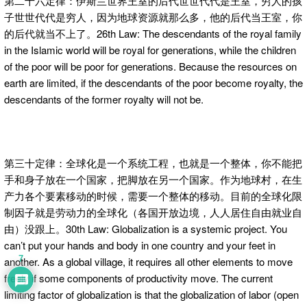
第二十六定律：伊斯兰世界王室的后代世世代代是王室，穷人的孩
子世世代代是穷人，因为地球资源就那么多，他的后代当王室，你
的后代就当不上了。26th Law: The descendants of the royal family
in the Islamic world will be royal for generations, while the children
of the poor will be poor for generations. Because the resources on
earth are limited, if the descendants of the poor become royalty, the
descendants of the former royalty will not be.
第三十定律：全球化是一个系统工程，也就是一个整体，你不能把
手和身子放在一个国家，把脚放在另一个国家。作为地球村，在生
产力各个要素移动的时候，需要一个整体的移动。目前的全球化限
制因子就是劳动力的全球化（各国开放边境，人人居住自由就业自
由）没跟上。30th Law: Globalization is a systemic project. You
can’t put your hands and body in one country and your feet in
7
another. As a global village, it requires all other elements to move
freely if some components of productivity move. The current
limiting factor of globalization is that the globalization of labor (open