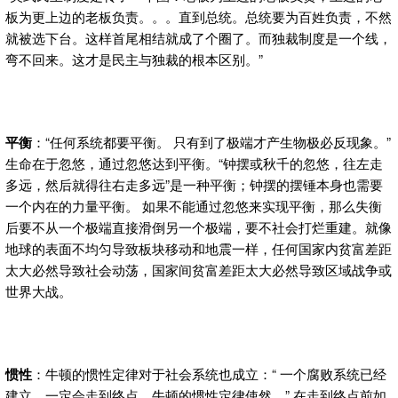
板为更上边的老板负责。。。直到总统。总统要为百姓负责，不然
就被选下台。这样首尾相结就成了个圈了。而独裁制度是一个线，
弯不回来。这才是民主与独裁的根本区别。”
平衡
：“任何系统都要平衡。 只有到了极端才产生物极必反现象。”
生命在于忽悠，通过忽悠达到平衡。“钟摆或秋千的忽悠，往左走
多远，然后就得往右走多远”是一种平衡；钟摆的摆锤本身也需要
一个内在的力量平衡。 如果不能通过忽悠来实现平衡，那么失衡
后要不从一个极端直接滑倒另一个极端，要不社会打烂重建。就像
地球的表面不均匀导致板块移动和地震一样，任何国家内贫富差距
太大必然导致社会动荡，国家间贫富差距太大必然导致区域战争或
世界大战。
惯性
：牛顿的惯性定律对于社会系统也成立：“ 一个腐败系统已经
建立，一定会走到终点。牛顿的惯性定律使然。” 在走到终点前如