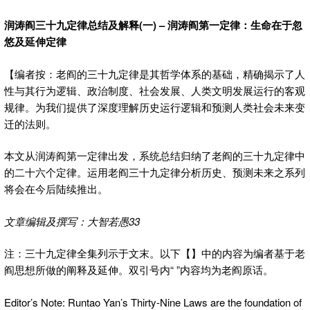
润涛阎三十九定律总结及解释(一) – 润涛阎第一定律：生命在于忽
悠及延伸定律
【编者按：老阎的三十九定律是其哲学体系的基础，精确揭示了人
性与其行为逻辑、政治制度、社会发展、人类文明发展运行的客观
规律。为我们提供了深度理解历史运行逻辑和预测人类社会未来变
迁的法则。
本文从润涛阎第一定律出发，系统总结归纳了老阎的三十九定律中
的二十六个定律。
运用老阎三十九定律分析历史、预测未来之系列
将会在今后陆续推出。
文章编辑及撰写：大智若愚33
注：三十九定律全集列示于文末。以下【】中的内容为编者基于老
阎思想所做的阐释及延伸。双引号内“ ”内容均为老阎原话。
Editor’s Note: Runtao Yan’s Thirty-Nine Laws are the foundation of