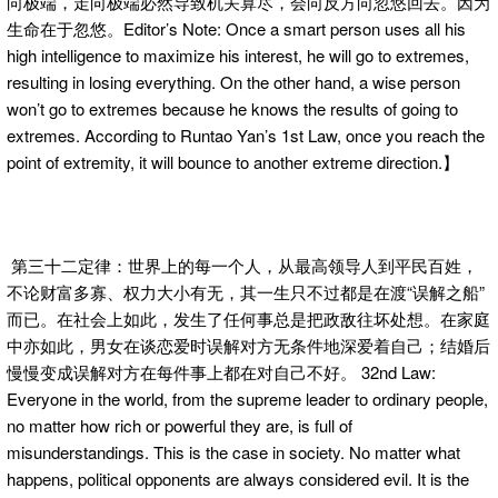
向极端，走向极端必然导致机关算尽，会向反方向忽悠回去。因为
生命在于忽悠。Editor’s Note: Once a smart person uses all his
high intelligence to maximize his interest, he will go to extremes,
resulting in losing everything. On the other hand, a wise person
won’t go to extremes because he knows the results of going to
extremes. According to Runtao Yan’s 1st Law, once you reach the
point of extremity, it will bounce to another extreme direction.】
第三十二定律：世界上的每一个人，从最高领导人到平民百姓，
不论财富多寡、权力大小有无，其一生只不过都是在渡“误解之船”
而已。在社会上如此，发生了任何事总是把政敌往坏处想。在家庭
中亦如此，男女在谈恋爱时误解对方无条件地深爱着自己；结婚后
慢慢变成误解对方在每件事上都在对自己不好。 32nd Law:
Everyone in the world, from the supreme leader to ordinary people,
no matter how rich or powerful they are, is full of
misunderstandings. This is the case in society. No matter what
happens, political opponents are always considered evil. It is the