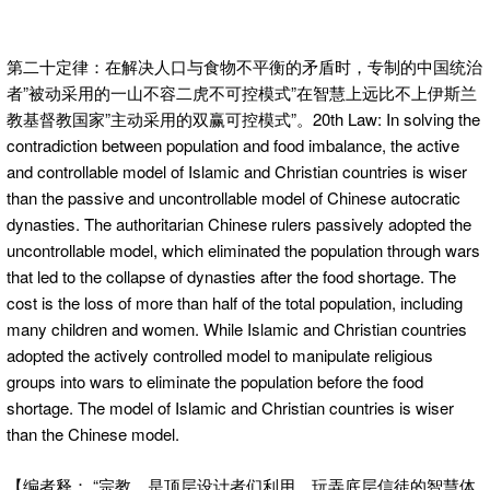
第二十定律：在解决人口与食物不平衡的矛盾时，专制的中国统治
者”被动采用的一山不容二虎不可控模式”在智慧上远比不上伊斯兰
教基督教国家”主动采用的双赢可控模式”。20th Law: In solving the
contradiction between population and food imbalance, the active
and controllable model of Islamic and Christian countries is wiser
than the passive and uncontrollable model of Chinese autocratic
dynasties. The authoritarian Chinese rulers passively adopted the
uncontrollable model, which eliminated the population through wars
that led to the collapse of dynasties after the food shortage. The
cost is the loss of more than half of the total population, including
many children and women. While Islamic and Christian countries
adopted the actively controlled model to manipulate religious
groups into wars to eliminate the population before the food
shortage. The model of Islamic and Christian countries is wiser
than the Chinese model.
【编者释： “宗教，是顶层设计者们利用、玩弄底层信徒的智慧体