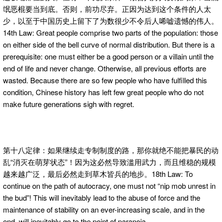
氓恶棍要当到底。否则，前功尽弃。正因为达到这个条件的人太
少，以至于中国历史上留下了为数很少不令后人唏嘘遗憾的伟人。
14th Law: Great people comprise two parts of the population: those
on either side of the bell curve of normal distribution. But there is a
prerequisite: one must either be a good person or a villain until the
end of life and never change. Otherwise, all previous efforts are
wasted. Because there are so few people who have fulfilled this
condition, Chinese history has left few great people who do not
make future generations sigh with regret.
第十八定律：如果继续走专制制度的路，那你就绝不能把暴民的动
乱“消灭在萌芽状态”！因为这必然导致滥用武力，而且维稳的规模
越来越广泛，最后必然走到草木皆兵的地步。18th Law: To
continue on the path of autocracy, one must not “nip mob unrest in
the bud”! This will inevitably lead to the abuse of force and the
maintenance of stability on an ever-increasing scale, and in the
end, will inevitably go to the point of paranoia.