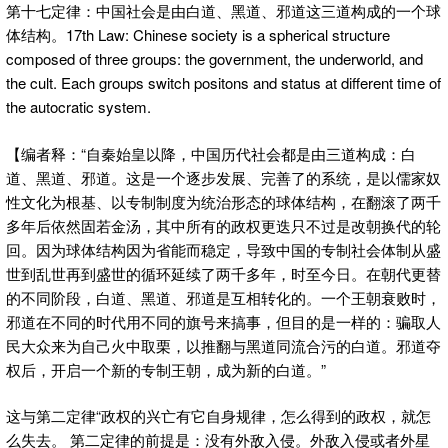
第十七定律：中国社会是由白道、黑道、邪道这三道构成的一个球
体结构。17th Law: Chinese society is a spherical structure
composed of three groups: the government, the underworld, and
the cult. Each groups switch positons and status at different time of
the autocratic system.
【编者释：“自秦始皇以降，中国历代社会都是由三道构成：白
道、黑道、邪道。这是一个逐步发展、完善了的系统，是以儒家奴
性文化为根基、以专制制度为统治形态的球体结构，在翻滚了两千
多年后依然固若金汤，其中所有的政权更迭只不过是改朝换代的轮
回。因为球体结构因为省能而稳定，导致中国的专制社会体制从盛
世到乱世再到盛世的循环延续了两千多年，时至今日。在朝代更替
的不同阶段，白道、黑道、邪道是互相转化的。一个王朝衰败时，
邪道在不同的时代用不同的旗号来搞事，但目的是一样的：骗取人
民大众来为自己火中取栗，以推翻与黑道同流合污的白道。邪道夺
权后，开启一个新的专制王朝，成为新的白道。”
这与第二定律“政权的兴亡有它自身规律，怎么得到的政权，就怎
么失去。 第二定律的前提是：没有外敌入侵。外敌入侵或者外星