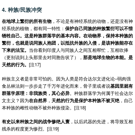
4. 种族/民族冲突
在地球上繁衍的所有生物
，不论是有神经系统的动物，还是没有神
经系统的植物，都有同一特性：
保护自己同族的种族繁衍可以不惜
牺牲自己。这是种族群落学的基本内容。在动物界，保持本种族的
繁衍，也就是说同族人抱团，以抵抗外族的入侵，是该种族能存在
下来的法宝。
当你看到印度人与同族人之间互相帮忙，互相吹捧
（更别说到上头那里去对同胞告状了），
那是地球生物的本能。是
天然的行为
。
[注17]
种族主义者是非常可怕的。因为人类是符合达尔文进化论–弱肉强
食丛林法则一步步走了千万年进化而来，骨子里或者说
基因里就有
群落学原理：非我族类，其心必异
。种族群落学为何属于社会达尔
文主义？因为
在自然界
，
天然的行为是保护本种族不被灭绝
，自己
本种族的雌性动物不被外种族侵染。[注18]
有史以来种族之间的战争惨绝人寰
，以后武器的先进，将导致互相
残杀的程度更为惨烈。[注19]