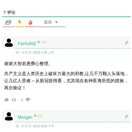
7
评论
最新
离线
Fanfu002
14 5 月, 2022 2:56 上午
谢谢大智若愚费心整理。
共产主义是人类历史上破坏力最大的邪教,让几千万颗人头落地，
让几亿人受难 – 从新冠疫情看，尤其现在各种匪夷所思的措施，
再次验证！
10
0
离线
Morgan
10 5 月, 2022 8:26 下午