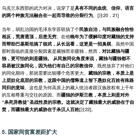
乌克兰东西部的武力对决，说穿了是
具有不同的血统
、
信仰、语言
的两个种族无法融合在一起而导致的分裂行为
。[注20，21]
当年，胡乱治国的毛泽东学苏联搞了个
民族自治，与民族融合恰恰
相反，荒唐透顶，后患无穷
。在他
晚年为了缓解印度对藏独的支持
而帮助巴基斯坦搞了核武，从长远看，这更是一招臭棋
。虽然中国
那时面临的直接分裂因素是藏独而非疆独，然而，
对比藏独与疆
独，更可怕的则是疆独。
从民族同化角度来说，藏独与疆独都不
容易被汉族同化，因为他们有自己的宗教信仰
。既然放弃了对他们
的同化期待，那就需要比较哪个危害更大。
藏独的宗教，本质上是
上层奴化底层的宗教，这跟中国的儒释道上智下愚奴化百姓有殊路
同归的意味
。这也是为何高原上的藏人统治者跟汉族政权有上千年
的互相尊重与交往的原因。而
疆独的伊斯兰教，本质上则是
对外
“杀死异教徒”
圣战性质的宗教。这就决定了藏独最大的威胁在于自
焚，而疆独最大的威胁在于杀汉人百姓
[注22]。
5. 国家间贫富差距扩大