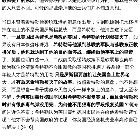
的人只去不回。可怜的那些崇拜他的士兵们并不知道真相。
当日本背着希特勒偷袭珍珠港的消息传出后，立刻吃惊到把水杯摔
掉在地上的不是美国罗斯福总统，而是希特勒。他清楚这下完蛋
了。
一旦美国出兵帮也是新教的英国，希特勒的计划就破灭了
。如
果没有日本偷袭珍珠港，
希特勒等他派到苏联的军队与苏联东正教
拼光后，他也就达到了他的目的而停战，继续做他事实上的皇帝
了
。英国也明白这一点，二战前采取绥靖政策不是软弱那么简单,
因为张伯伦清楚希特勒不会跟新教的英国死拼,两方各杀掉一部分
年轻人才是希特勒的用意,
只是罗斯福要趁机让美国当上世界老
大，才有后来希特勒被灭了的故事
。按照希特勒的算盘，他不是想
死，而是想当一辈子类似今天普大帝一样事实上的皇帝。世人至今
不解，
为何英国轰炸德国平民时希特勒不报复英国，而且希特勒死
时都有很多毒气弹没用完，为何他不用狠毒的手段报复英国？
润涛
阎告诉你答案：希特勒认为英国轰炸德国市民是在给他希特勒帮忙
呢！他才不会帮英国政府的忙呢，你英国经济危机失业率高你自己
去解决！[注16]