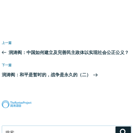
文
上
上一篇
章
一
润涛阎：中国如何建立及完善民主政体以实现社会公正公义？
导
篇
航
文
下
下一篇
章
一
润涛阎：和平是暂时的，战争是永久的（二）
篇
文
章
搜
搜