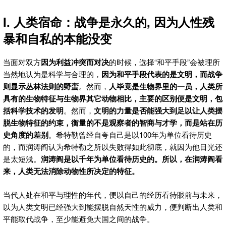
I. 人类宿命：战争是永久的, 因为人性残
暴和自私的本能没变
当面对双方
因为利益冲突而对决
的时候，选择“和平手段”会被理所
当然地认为是科学与合理的，
因为和平手段代表的是文明，而战争
则显示丛林法则的野蛮
。然而，
人毕竟是生物界里的一员，人类所
具有的生物特征与生物界其它动物相比，主要的区别便是文明，包
括科学技术的发明
。然而，
文明的力量是否能强大到足以让人类摆
脱生物特征的约束，衡量的不是观察者的智商与才学，而是站在历
史角度的差别
。希特勒曾经自夸自己是以100年为单位看待历史
的，而润涛阎认为希特勒之所以失败得如此彻底，就因为他目光还
是太短浅。
润涛阎是以千年为单位看待历史的。所以，在润涛阎看
来，人类无法消除动物性所决定的特征。
当代人处在和平与理性的年代，便以自己的经历看待眼前与未来，
以为人类文明已经强大到能摆脱自然天性的威力，便判断出人类和
平能取代战争，至少能避免大国之间的战争。