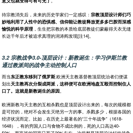
意义也就变得可有可无了
。
待宗教消失后，未来的历史学家们一定感叹：
宗教顶层设计师们巧
妙地利用了人性中的恐惧感、信仰能让教徒释放更多多巴胺而深感
愉悦的科学原理
，生生把宗教的本质给底层教徒们蒙蔽得天衣无缝
长达千年后才被追求真理的润涛阎发现[注14]。
3.2 宗教战争3.0-顶层设计：新教诞生：学习伊斯兰教
通过教派间的战争主动控制人口
而当
东正教东移到了俄罗斯
,欧洲天主教基督教顶层统治者们便谋
划出
天主教再次分裂成两派，这样便可在欧洲地盘互殴而控制住人
口了。这就是新教诞生的原因
。
欧洲新教与天主教的互相杀戮也是顶层设计出来的，每次的规模都
是可控的，绝对不会发生灭绝另一方的事。杀戮多少，根据各国的
经济状况而定。比如，在历史上最著名的“三十年战争”（1618-
1648），有的穷国人口与食物不成比例的，死的人口高达40-
50%，而富裕的国家只死了20%左右。这些都是顶层设计好的战争