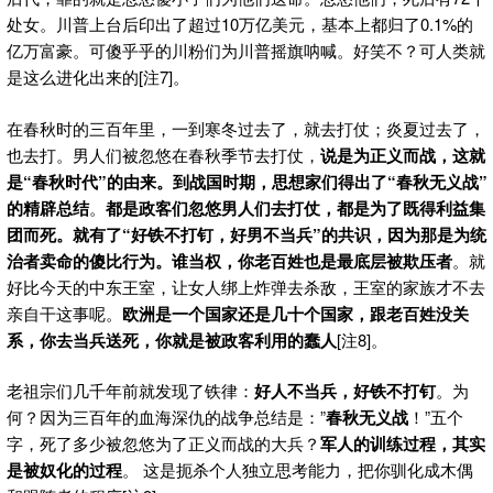
处女。川普上台后印出了超过10万亿美元，基本上都归了0.1%的
亿万富豪。可傻乎乎的川粉们为川普摇旗呐喊。好笑不？可人类就
是这么进化出来的[注7]。
在春秋时的三百年里，一到寒冬过去了，就去打仗；炎夏过去了，
也去打。男人们被忽悠在春秋季节去打仗，
说是为正义而战，这就
是“春秋时代”的由来。到战国时期，思想家们得出了“春秋无义战”
的精辟总结
。
都是政客们忽悠男人们去打仗，都是为了既得利益集
团而死。就有了“好铁不打钉，好男不当兵”的共识，因为那是为统
治者卖命的傻比行为。谁当权，你老百姓也是最底层被欺压者
。就
好比今天的中东王室，让女人绑上炸弹去杀敌，王室的家族才不去
亲自干这事呢。
欧洲是一个国家还是几十个国家，跟老百姓没关
系，
你去当兵送死，你就是被政客利用的蠢人
[注8]。
老祖宗们几千年前就发现了铁律：
好人不当兵，好铁不打钉
。为
何？因为三百年的血海深仇的战争总结是：”
春秋无义战
！”五个
字，死了多少被忽悠为了正义而战的大兵？
军人的训练过程，其实
是被奴化的过程
。 这是扼杀个人独立思考能力，把你驯化成木偶