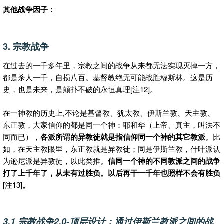
其他战争因子：
3. 宗教战争
在过去的一千多年里，宗教之间的战争从来都无法实现灭掉一方，
都是杀人一千，自损八百。基督教绝无可能战胜穆斯林。这是历
史，也是未来，是颠扑不破的永恒真理[注12]。
在一神教的历史上,不论是基督教、犹太教、伊斯兰教、天主教、
东正教，大家信仰的都是同一个神：耶和华（上帝、真主，叫法不
同而已），
各派所谓的异教徒就是指信仰同一个神的其它教派
。比
如，在天主教眼里，东正教就是异教徒；同是伊斯兰教，什叶派认
为逊尼派是异教徒，以此类推。
信同一个神的不同教派之间的战争
打了上千年了，从未有过胜负。以后再干一千年也照样不会有胜负
[注13]
。
3.1 宗教战争2.0-顶层设计：通过伊斯兰教派之间的战