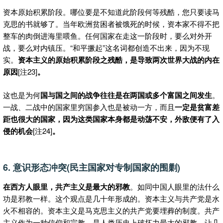
资本原始积累阶段。哪位要是不知道此阶段何等残酷，您只要读马
克思的书就够了。当年欧洲贫困者被饿死的时候，资本家不得不把
整车的肉倒进海里喂鱼。任何国家在走这一阶段时，要么对外开
战，要么对内镇压。“和平撅起”这名词都创造不出来，因为不现
实。
资本主义的原始积累阶段之残酷，是导致两次世界大战的内在
原因
[注23]
。
这也是为何
国与国之间的战争往往是在两国或多个富国之间发生
。
一战、二战中的国家里穷国参入也是被动一方，而且
一定是贫富差
距也很大的国家，因为这类国家本身都是动荡不安，外敌便有了入
侵的机会
[注24]
。
6. 意识形态冲突(民主国家对专制国家的围剿)
在西方人眼里，共产主义是最大的邪教
。如同中国人眼里的法什么
功是邪教一样。这个观点是几十年形成的。资本主义与共产党是水
火不相容的。资本主义是马克思主义的共产党要埋葬的制度。共产
主义作为一种信仰和宗教，是人类历史上破坏力最大的邪教。让几