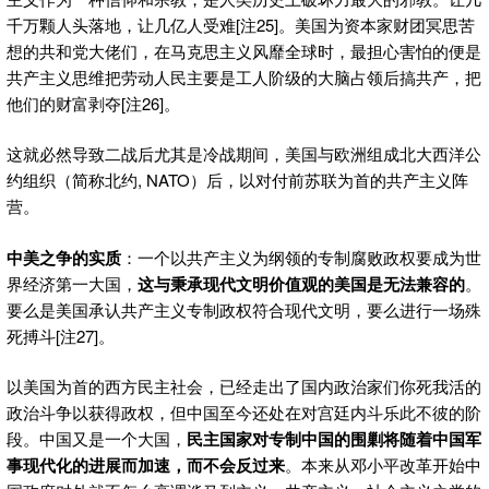
千万颗人头落地，让几亿人受难[注25]。美国为资本家财团冥思苦
想的共和党大佬们，在马克思主义风靡全球时，最担心害怕的便是
共产主义思维把劳动人民主要是工人阶级的大脑占领后搞共产，把
他们的财富剥夺[注26]。
这就必然导致二战后尤其是冷战期间，美国与欧洲组成北大西洋公
约组织（简称北约, NATO）后，以对付前苏联为首的共产主义阵
营。
中美之争的实质
：一个以共产主义为纲领的专制腐败政权要成为世
界经济第一大国，
这与秉承现代文明价值观的美国是无法兼容的
。
要么是美国承认共产主义专制政权符合现代文明，要么进行一场殊
死搏斗[注27]。
以美国为首的西方民主社会，已经走出了国内政治家们你死我活的
政治斗争以获得政权，但中国至今还处在对宫廷内斗乐此不彼的阶
段。中国又是一个大国，
民主国家对专制中国的围剿将随着中国军
事现代化的进展而加速，而不会反过来
。本来从邓小平改革开始中