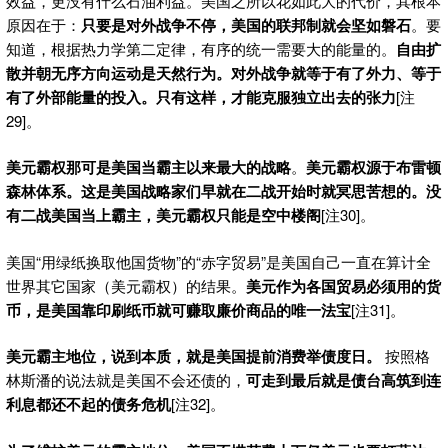
效益，更没有什么石油利益。美国之所以花如此大的代价，其根本
原因在于：
只要是对外战争不停，美国的联邦制就会坚如磐石
。要
知道，根据热力学第二定律，有序的统一需要大的能量的。
自由扩
散并朝无序方向运动是天然行为。对外战争就等于有了外力、等于
有了外部能量的投入。只有这样，才能克服独立出去的张力
[注
29]。
美元霸权那可是美国当霸主以来最大的战略
。
美元霸权源于布雷顿
森林体系。这是美国战略家们早就在二战开始时就冥思苦想的。没
有二战美国当上霸主，美元霸权只能是空中楼阁
[注30]。
美国“用绿纸换取他国货物”的“赤字贸易”是美国自己一直在算计全
世界其它国家（美元霸权）的结果。
美元作为各国贸易必须用的货
币，是美国靠印刷纸币就可赚取廉价商品的唯一法宝
[注31]。
美元霸主地位，说到本质，就是美国提前消费举债度日。
按照格
林斯潘的说法就是美国不会还债的，
可走到最后就是债台高筑到连
利息都还不起的债务危机
[注32]。