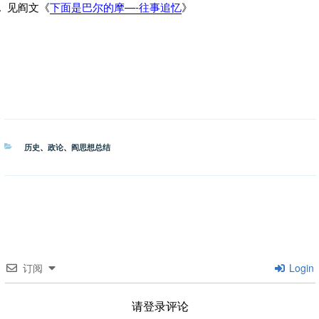
见阎文《
下面是巴尔的摩—-往事追忆
》
分
历史
、
政论
、
阎思想总结
类
订阅
Login
请登录评论