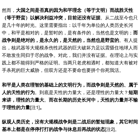
然而，
大国之间是否真的因为
和平理念（等于文明）
而战胜
天性
（等于野蛮
）以解决利益冲突，目前还没有证据
。从二战至今也只
是几十年的时光。这里需要指出：以千年为单位的人类历史长河
中，和平是相对的，是暂时的，是有条件的，当然也是文明的；
而
战争则是绝对的，是永久的，是天然的，当然也是野蛮的
。有人提
出，核武器等大规模杀伤性武器的巨大破坏力足以震慑住地球人而
不敢发生同归于尽的战争。对此，我们并没有证据。在理论上与实
践上都不能得到严格的证明。当两只老虎相遇时，都知道大有被对
手杀死的巨大威胁，但双方还是不要命也要拼个你死我活。
和平是人类在理智的基础上的文明行为，而战争则是天然的、属于
人的天性的行为
。到底是天性的力量大，还是理性的力量大？
短期
来讲，理性的力量大
。
而在长期的历史长河中，天性的力量并不输
于理性的力量
[注1]
。
纵观人类历史，没有大规模战争则是二战后的暂短现象，其它时间
基本上都是在停停打打的战争与休息后再战的状态
[注2]。