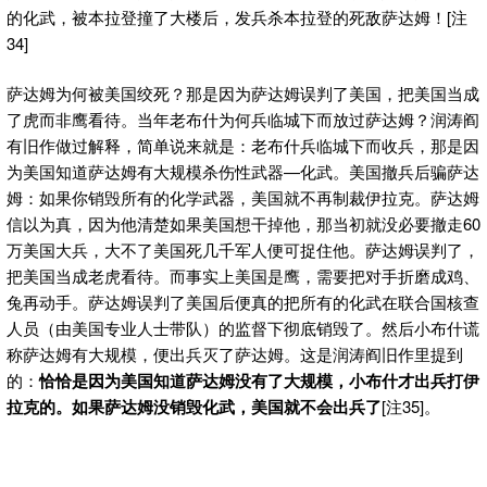
的化武，被本拉登撞了大楼后，发兵杀本拉登的死敌萨达姆！[注
34]
萨达姆为何被美国绞死？那是因为萨达姆误判了美国，把美国当成
了虎而非鹰看待。当年老布什为何兵临城下而放过萨达姆？润涛阎
有旧作做过解释，简单说来就是：老布什兵临城下而收兵，那是因
为美国知道萨达姆有大规模杀伤性武器—化武。美国撤兵后骗萨达
姆：如果你销毁所有的化学武器，美国就不再制裁伊拉克。萨达姆
信以为真，因为他清楚如果美国想干掉他，那当初就没必要撤走60
万美国大兵，大不了美国死几千军人便可捉住他。萨达姆误判了，
把美国当成老虎看待。而事实上美国是鹰，需要把对手折磨成鸡、
兔再动手。萨达姆误判了美国后便真的把所有的化武在联合国核查
人员（由美国专业人士带队）的监督下彻底销毁了。然后小布什谎
称萨达姆有大规模，便出兵灭了萨达姆。这是润涛阎旧作里提到
的：
恰恰是因为美国知道萨达姆没有了大规模，小布什才出兵打伊
拉克的。如果萨达姆没销毁化武，美国就不会出兵了
[注35]。