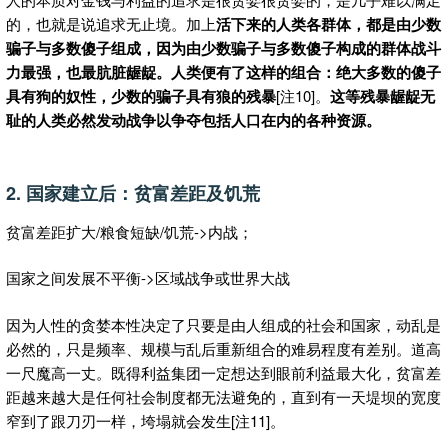
的，也就是说追求无止境。加上
活下来的人类各群体，都是由少数
骗子与多数傻子组成，因为由少数骗子与多数傻子构成的群体战斗
力最强，也最肮脏龌龊。
人类便有了这样的组合：绝大多数的
傻子
具有狗的奴性
，少数的
骗子具有狼的残暴
[注10]。
这等残暴龌龊无
耻的人类必然发动战争以争夺包括人口在内的各种资源。
2. 国家建立后：贫富差距及饥荒
贫富差距扩大/粮食短缺/饥荒->内战；
国家之间发展不平衡->区域战争或世界大战
因为人性的贪婪本性决定了只要是由人组成的社会和国家，动乱是
必然的，只是频率、规模与乱后重新组合的难易程度有差别。道高
一尺魔高一丈。既得利益集团一定想达到眼前利益最大化，贫富差
距越来越大是任何社会制度都无法避免的，直到有一天堤坝的宽度
窄到了跟刀刃一样，垮塌就会发生[注11]。