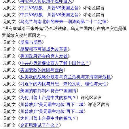
见阎文《
再论华人何以混不过印度人
》
见阎文《
中共VS战狼、川普VS美国之音
》评论区留言
见阎文《
中共VS战狼、川普VS美国之音
》评论区留言
见阎文《
乌克兰与南北韩的未来—润涛阎第二十二定律
》
“没有家贼引不来外鬼”乃全球铁律。乌克兰国内存在的冲突也是俄
罗斯敢入侵的原因之一。
见阎文《
反腐与反恐
》
见阎文《
胡耀邦不可能成为改革家
》
见阎文《
美国政府还会给穷人发钱
》
见阎文《
中共办奥运要让西方了解中国什么？
》
见阎文《
美国衰败的原因与走向
》
见阎文《
从美欧的战略分歧看乌克兰危机与东海南海危机
》
见阎文《
习近平的内忧与外患—兼论文明、理性与天性
》
见阎文《
美国的联邦制不符合中国国情
》
见阎文《
为何川普上台是中共的福气？
》评论区留言
见阎文《
川普放弃“美元霸主地位”再下二城
》评论区留言
见阎文《
川普放弃“美元霸主地位”再下二城
》
见阎文《
为何川普上台是中共的福气？
》
见阎文《
金正恩测试了什么？
》