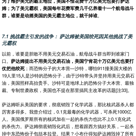
为了维护美元的霸主地位，美国不惜花费十万亿美元也要打萨达
姆；为了美元霸权，美国每年花费军费几千亿养着十一个航母战斗
群，谁要是动摇美国的美元霸主地位，就干掉谁
。
7.1 挑战霸主引发的战争： 萨达姆被美国绞死因其他挑战了美
元霸权
以前，谁要是胆敢不用美元交易石油，航母战斗群当即到谁家门
口。
萨达姆提出不用美元交易石油，美国宁肯花十万亿美元也要打
仗把他绞死
；而恐怖分子的大本营—沙特，哪怕911撞美国大楼的
19人里15人是沙特的恐怖分子，由于沙特带头并坚持用美元交易石
油，美国照样高抬贵手。沙特可是地球上的恐怖分子大本营、最独
裁、专制世袭政权，美国也不提在那里搞民主改革的话题[注33]。
萨达姆听从美国的要求，彻底销毁了化学武器，那比核武器杀人都
厉害多得多。我曾介绍过，0.1克最毒的化学武器，可杀死1000亿
人。美国俄罗斯所有的核武加在一起的杀伤力也比不上0.1克化武
的杀伤力。萨达姆彻底销毁化武后，想着跟西方搞好关系，一起杀
掉中东恐怖份子包括本拉登。结果？小布什得知萨达姆毁掉了所有