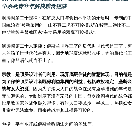
争杀死青壮年解决粮食短缺
润涛阎第二十定律：在解决人口与食物不平衡的矛盾时，专制的中
国统治者”被动采用的一山不容二虎不可控模式”在智慧上远比不上
伊斯兰教基督教国家”主动采用的双赢可控模式”。
润涛阎第二十六定律：伊斯兰世界王室的后代世世代代是王室，穷
人的孩子世世代代是穷人，因为地球资源就那么多，他的后代当王
室，你的后代就当不上了。
宗教，是顶层设计者们利用、玩弄底层信徒的智慧体现，目的都是
为了保护顶层设计者既得利益集团的利益，包括政权稳定、垄断金
钱与女人资源
。因为为了消灭人口的战争在没有避孕措施的年代是
无法避免的。专制制度下没有宗教的中国，每次改朝换代的战争都
比宗教国家的战争惨烈得多，有时人口要减少一半以上，包括妇女
儿童都无法幸免。而宗教战争其规模是可控的。
包括十字军东征或伊斯兰教两派之间的圣战等。