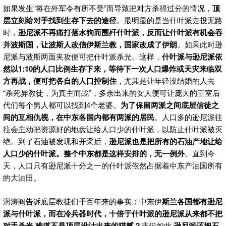
如果发生“将在外军令有所不受”而导致把对方杀得过分的情况，
顶
层立刻给对手找到生存下去的途径
。最明显的是当什叶派走投无路
时，
逊尼派不再痛打落水狗而围歼什叶派，反而让什叶派有机会吞
并波斯国，让波斯人改信伊斯兰教，国家改成了伊朗
。如果此时逊
尼派与波斯两面夹攻便可把什叶派杀光。这样，
什叶派与逊尼派依
然以1:10的人口比例生存下来，等待下一次人口爆炸或天灾来临双
方再战，便可把各自的人口控制住
，尤其是让年轻没结婚的人去
“杀死异教徒，为真主而战”，多余出来的女人便可让庞大的王室后
代们每个男人都可以找到4个老婆。
为了保留两派之间底层信徒之
间的互相仇视，在中东各国内都有两派的居民
。人口多的逊尼派往
往会主动把资源好的地盘让给人口少的什叶派，以防止什叶派被灭
绝。到了石油被发现和开采后，
逊尼派也是把所有的石油产地让给
人口少的什叶派。整个中东都是这样安排的，无一例外
。直到今
天，人口只有逊尼派十分之一的什叶派依然占据着中东产油国所有
的大油田。
润涛阎告诉底层教徒们千百年来的事实：中东伊
斯兰各国都有逊尼
派与什叶派，而在冷兵器时代，十倍于什叶派的逊尼派从来都不把
对手杀光,难道不是顶层设计出来的猫腻？
非但如此,
逊尼派还把石