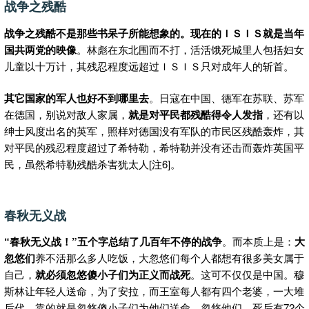
战争之残酷
战争之残酷不是那些书呆子所能想象的。现在的ＩＳＩＳ就是当年
国共两党的映像
。林彪在东北围而不打，活活饿死城里人包括妇女
儿童以十万计，其残忍程度远超过ＩＳＩＳ只对成年人的斩首。
其它国家的军人也好不到哪里去
。日寇在中国、德军在苏联、苏军
在德国，别说对敌人家属，
就是对平民都残酷得令人发指
，还有以
绅士风度出名的英军，照样对德国没有军队的市民区残酷轰炸，其
对平民的残忍程度超过了希特勒，希特勒并没有还击而轰炸英国平
民，虽然希特勒残酷杀害犹太人[注6]。
春秋无义战
“春秋无义战！”五个字总结了几百年不停的战争
。而本质上是：
大
忽悠们
养不活那么多人吃饭，大忽悠们每个人都想有很多美女属于
自己，
就必须忽悠傻小子们为正义而战死
。这可不仅仅是中国。穆
斯林让年轻人送命，为了安拉，而王室每人都有四个老婆，一大堆
后代，靠的就是忽悠傻小子们为他们送命。忽悠他们，死后有72个