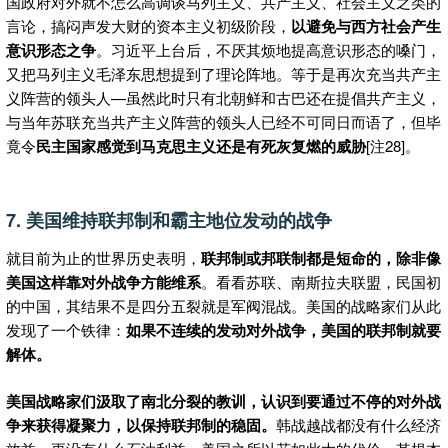
国政府对外就不怎么高调谈马列主义、共产主义、社会主义之类的
言论，搞闷声发大财的资本主义初级阶段，
以避免与西方社会产生
意识形态之争
。习近平上台后，不厌其烦地提高意识形态的嗓门，
又把马列主义毛泽东思想提到了理论阵地。等于是再次充当共产主
义阵营的领头人—虽然此时只有北朝鲜和古巴还在提倡共产主义，
与当年苏联充当共产主义阵营的领头人已经不可同日而语了，但毕
竟令
民主国家感觉到马克思主义还是有死灰复燃的威胁
[注28]。
7. 美国维持联邦制和霸主地位发动的战争
就目前为止的世界历史表明，
联邦制或邦联制都是短命的，除非像
美国这样靠对外战争方能维系
。看看苏联、南斯拉夫联盟，民国初
的中国，其结果不是四分五裂就是军阀混战。美国的战略家们从此
发现了一个铁律：
如果不连续的发动对外战争，美国的联邦制就要
解体。
美国战略家们汲取了南北分裂的教训，认识到要通过不停的对外战
争来获得凝聚力，以保持联邦制的稳固。
韩战越战都没有什么经济