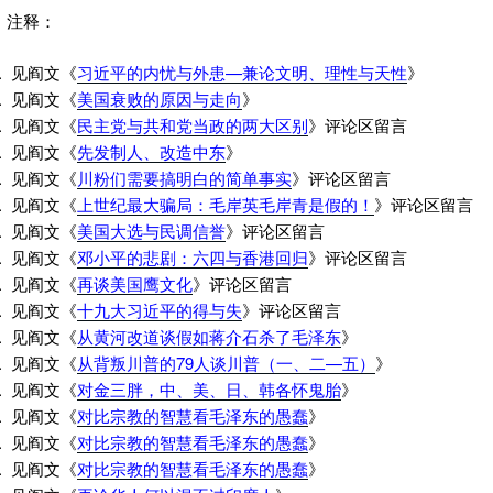
注释：
见阎文《
习近平的内忧与外患—兼论文明、理性与天性
》
见阎文《
美国衰败的原因与走向
》
见阎文《
民主党与共和党当政的两大区别
》评论区留言
见阎文《
先发制人、改造中东
》
见阎文《
川粉们需要搞明白的简单事实
》评论区留言
见阎文《
上世纪最大骗局：毛岸英毛岸青是假的！
》评论区留言
见阎文《
美国大选与民调信誉
》评论区留言
见阎文《
邓小平的悲剧：六四与香港回归
》评论区留言
见阎文《
再谈美国鹰文化
》评论区留言
见阎文《
十九大习近平的得与失
》评论区留言
见阎文《
从黄河改道谈假如蒋介石杀了毛泽东
》
见阎文《
从背叛川普的79人谈川普（一、二—五）
》
见阎文《
对金三胖，中、美、日、韩各怀鬼胎
》
见阎文《
对比宗教的智慧看毛泽东的愚蠢
》
见阎文《
对比宗教的智慧看毛泽东的愚蠢
》
见阎文《
对比宗教的智慧看毛泽东的愚蠢
》