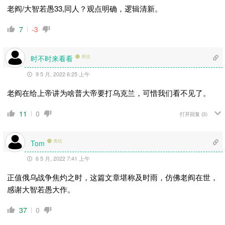
老阎/大智若愚33,同人？观点明确，逻辑清新。
7
-3
时不时来看看
离线
9 5 月, 2022 6:25 上午
老阎在给上帝讲为啥普大帝要打乌克兰，可惜我们看不见了。
11
0
打开回复
(3)
离线
Tom
6 5 月, 2022 7:41 上午
正值俄乌战争焦灼之时，这篇文章堪称及时雨，仿佛老阎在世，
感谢大智若愚大作。
37
0