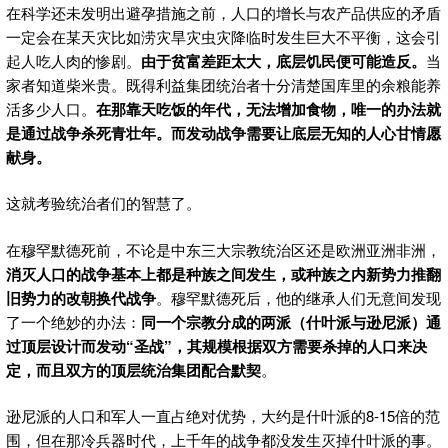
在科学还未发明出避孕措施之前，人口的增长与农产品供应的矛盾
一定会在某天灾比如涝灾旱灾虫灾降临时发生巨大不平衡，这会引
起人吃人肉的惨剧。
由于贫富差距太大，底层饥民便可能造反。
当
家者知道柴米贵。既得利益集团统治者十分清楚国库里的余粮能养
活多少人口。
在那靠天吃饭的年代，无法增加食物，唯一的办法就
是通过战争杀死青壮年。而发动战争需要让底层无知的人心甘情愿
献身。
这就考验统治者们的智慧了。
在穆罕默德死前，不论是中东三大宗教统治区还是欧洲亚洲非洲，
消灭人口的战争基本上都是种族之间发生，或种族之内新势力推翻
旧势力的改朝换代战争
。穆罕默德死后，他的继承人们无意间发现
了一个绝妙的办法：
同一个宗教分成的两派（什叶派与逊尼派）通
过顶层设计而发动“圣战”，其规模根据双方需要杀掉的人口来决
定，而且双方的顶层统治集团配合默契
。
逊尼派的人口和军人一直占绝对优势，大约是什叶派的8-15倍的范
围，但在那冷兵器时代，上千年的战争都没发生灭掉什叶派的事。