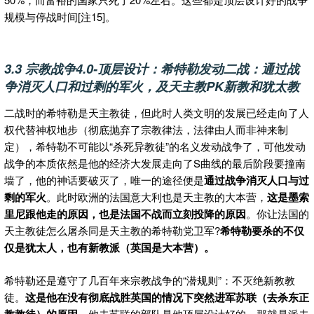
规模与停战时间[注15]。
3.3 宗教战争4.0-顶层设计：希特勒发动二战：通过战
争消灭人口和过剩的军火，及天主教PK新教和犹太教
二战时的希特勒是天主教徒，但此时人类文明的发展已经走向了人
权代替神权地步（彻底抛弃了宗教律法，法律由人而非神来制
定），希特勒不可能以“杀死异教徒”的名义发动战争了，可他发动
战争的本质依然是他的经济大发展走向了S曲线的最后阶段要撞南
墙了，他的神话要破灭了，唯一的途径便是
通过战争消灭人口与过
剩的军火
。此时欧洲的法国意大利也是天主教的大本营，
这是墨索
里尼跟他走的原因，也是法国不战而立刻投降的原因
。你让法国的
天主教徒怎么屠杀同是天主教的希特勒党卫军?
希特勒要杀的不仅
仅是犹太人，也有新教派（英国是大本营）。
希特勒还是遵守了几百年来宗教战争的“潜规则”：不灭绝新教教
徒。
这是他在没有彻底战胜英国的情况下突然进军苏联（去杀东正
教教徒）的原因
。他去苏联的部队是他顶层设计好的，那就是派去