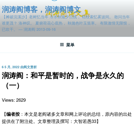
跳
润涛阎博客，润涛阎博文
至
【摊破浣溪沙】老树忆当年 冷水秋烟夕日残， 枯枝索忆雾波间。 敢问当年
内
谁更茂？ 洛神叹。 夏俯荷花心底热， 秋抛色叶玉笛寒。 有限激情无限恨，
容
已吹干。 — 润涛阎 2013-09-16
菜单
发
6 5 月, 2022
由
阎文赏析
布
润涛阎：和平是暂时的，战争是永久的
于
（一）
Views: 2629
【
编者按
：本文是老阎诸多文章和网上评论的总结，原内容的出处
提供在了附注处。文章整理及撰写：大智若愚33】