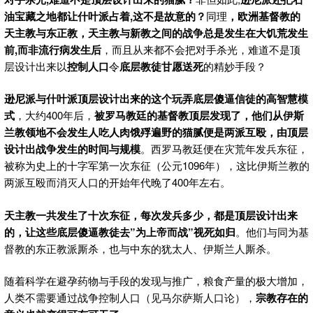
油宝藏之地都让什叶派占着,这不是故意的？
同理
，欧洲基督教的
天主教与东正教，天主教与新教之间的战争总是发生在大饥荒发生
前,而非流行病发生后
，而且从来都不会把对手杀光，难道不是顶
层设计出来以
控制人口
令
底层教徒甘愿送死
的精妙手段？
逊尼派与什叶派顶层设计出来的这个玩弄底层傻逼信徒的高智慧模
式
，大约400年后，
被罗马教廷的基督教顶层发现了，他们从伊斯
兰教领地不会发生人吃人肉饿殍遍野的猫腻便是两派互殴，由顶层
设计出战争发生的时间与规模
。西罗马教廷便在灾荒年发兵东征，
被称为史上的十字军第一次东征（公元1096年），这比伊斯兰教的
两派互殴而消灭人口的开始年代晚了400年左右。
天主教一共发生了十次东征，每次发兵多少，都是顶层设计出来
的，让这些底层傻逼教徒去”为上帝而战”视死如归
。他们与同为基
督教的东正教派厮杀，也与中东的犹太人、伊斯兰人厮杀。
随着科学在避孕药物与手段的发现与推广，粮食产量的极大增加，
人类不需要通过战争控制人口（见马尔萨斯人口论），
宗教存在的