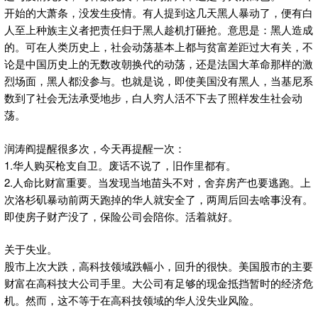
开始的大萧条，没发生疫情。有人提到这几天黑人暴动了，便有白
人至上种族主义者把责任归于黑人趁机打砸抢。意思是：黑人造成
的。可在人类历史上，社会动荡基本上都与贫富差距过大有关，不
论是中国历史上的无数改朝换代的动荡，还是法国大革命那样的激
烈场面，黑人都没参与。也就是说，即使美国没有黑人，当基尼系
数到了社会无法承受地步，白人穷人活不下去了照样发生社会动
荡。
润涛阎提醒很多次，今天再提醒一次：
1.华人购买枪支自卫。废话不说了，旧作里都有。
2.人命比财富重要。当发现当地苗头不对，舍弃房产也要逃跑。上
次洛杉矶暴动前两天跑掉的华人就安全了，两周后回去啥事没有。
即使房子财产没了，保险公司会陪你。活着就好。
关于失业。
股市上次大跌，高科技领域跌幅小，回升的很快。美国股市的主要
财富在高科技大公司手里。大公司有足够的现金抵挡暂时的经济危
机。然而，这不等于在高科技领域的华人没失业风险。