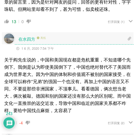
章的留言里，因为是针对网友的提问，回答的更有针对性，
字字
珠矶。但网站里却看不到了，甚为可惜，似卖椟还珠。
13
0
打开回复
(1)
在水四方
离线
1 6 月, 2020 7:54 下午
关于阎先生说的，中国和美国现在都是危机重重，不知道哪个先
倒下。我倒是认为即使美国倒下了，中国也绝对替代不了美国而
成为世界老大。因为中国的体制和价值观不被别的国家接受，在
全球可以称作“兄弟”的强国一个也没有。再加上中国的语言又不
同。不要提那些非洲国家，不顶事儿。看看德国，俩次想当老
大，俩次被敲。德国和别的国家还没有那么大的区别呢。而中国
文化一直推崇的远交近攻，导致中国和临近的国家关系都不咋
样。要给中国找点麻烦，太容易了
243
5
-4
打开回复
(2)