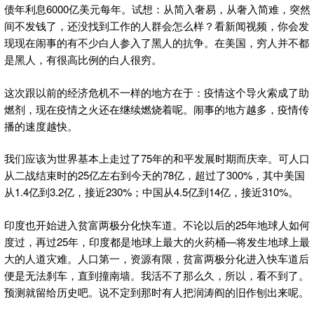
债年利息6000亿美元每年。试想：从简入奢易，从奢入简难，突然
间不发钱了，还没找到工作的人群会怎么样？看新闻视频，你会发
现现在闹事的有不少白人参入了黑人的抗争。在美国，穷人并不都
是黑人，有很高比例的白人很穷。
这次跟以前的经济危机不一样的地方在于：疫情这个导火索成了助
燃剂，现在疫情之火还在继续燃烧着呢。闹事的地方越多，疫情传
播的速度越快。
我们应该为世界基本上走过了75年的和平发展时期而庆幸。可人口
从二战结束时的25亿左右到今天的78亿，超过了300%，其中美国
从1.4亿到3.2亿，接近230%；中国从4.5亿到14亿，接近310%。
印度也开始进入贫富两极分化快车道。不论以后的25年地球人如何
度过，再过25年，印度都是地球上最大的火药桶—将发生地球上最
大的人道灾难。人口第一，资源有限，贫富两极分化进入快车道后
便是无法刹车，直到撞南墙。我活不了那么久，所以，看不到了。
预测就留给历史吧。说不定到那时有人把润涛阎的旧作刨出来呢。