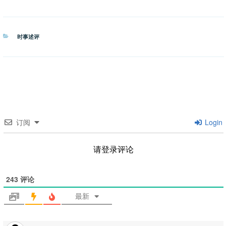
分
时事述评
类
订阅
Login
请登录评论
243
评论
最新