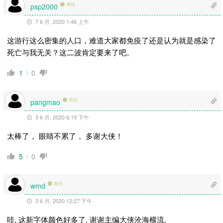
离线
psp2000
7 6 月, 2020 1:46 上午
这游行这么密集的人口，难道大家都免疫了还是认为就是感染了
死亡与我无关？这二波肯定要来了吧。
1
0
离线
pangmao
3 6 月, 2020 6:19 下午
太棒了， 眼睛不累了， 多谢大侠！
5
0
离线
wmd
3 6 月, 2020 12:27 下午
哇, 这新字体颜色好多了. 谢谢主编大侠沧海横流.