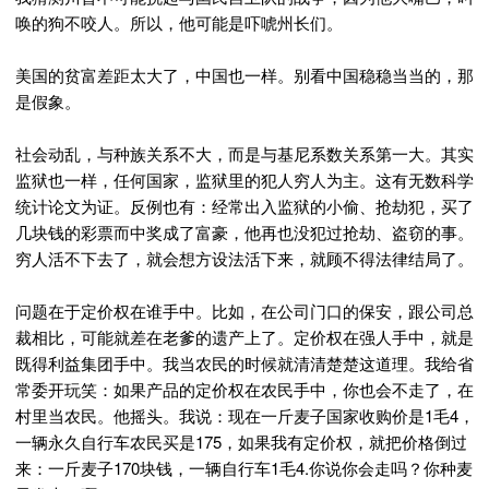
唤的狗不咬人。所以，他可能是吓唬州长们。
美国的贫富差距太大了，中国也一样。别看中国稳稳当当的，那
是假象。
社会动乱，与种族关系不大，而是与基尼系数关系第一大。其实
监狱也一样，任何国家，监狱里的犯人穷人为主。这有无数科学
统计论文为证。反例也有：经常出入监狱的小偷、抢劫犯，买了
几块钱的彩票而中奖成了富豪，他再也没犯过抢劫、盗窃的事。
穷人活不下去了，就会想方设法活下来，就顾不得法律结局了。
问题在于定价权在谁手中。比如，在公司门口的保安，跟公司总
裁相比，可能就差在老爹的遗产上了。定价权在强人手中，就是
既得利益集团手中。我当农民的时候就清清楚楚这道理。我给省
常委开玩笑：如果产品的定价权在农民手中，你也会不走了，在
村里当农民。他摇头。我说：现在一斤麦子国家收购价是1毛4，
一辆永久自行车农民买是175，如果我有定价权，就把价格倒过
来：一斤麦子170块钱，一辆自行车1毛4.你说你会走吗？你种麦