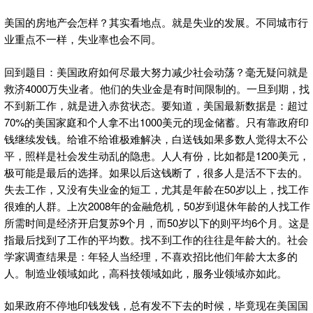
美国的房地产会怎样？其实看地点。就是失业的发展。不同城市行
业重点不一样，失业率也会不同。
回到题目：美国政府如何尽最大努力减少社会动荡？毫无疑问就是
救济4000万失业者。他们的失业金是有时间限制的。一旦到期，找
不到新工作，就是进入赤贫状态。要知道，美国最新数据是：超过
70%的美国家庭和个人拿不出1000美元的现金储蓄。只有靠政府印
钱继续发钱。给谁不给谁极难解决，白送钱如果多数人觉得太不公
平，照样是社会发生动乱的隐患。人人有份，比如都是1200美元，
极可能是最后的选择。如果以后这钱断了，很多人是活不下去的。
失去工作，又没有失业金的短工，尤其是年龄在50岁以上，找工作
很难的人群。上次2008年的金融危机，50岁到退休年龄的人找工作
所需时间是经济开启复苏9个月，而50岁以下的则平均6个月。这是
指最后找到了工作的平均数。找不到工作的往往是年龄大的。社会
学家调查结果是：年轻人当经理，不喜欢招比他们年龄大太多的
人。制造业领域如此，高科技领域如此，服务业领域亦如此。
如果政府不停地印钱发钱，总有发不下去的时候，毕竟现在美国国