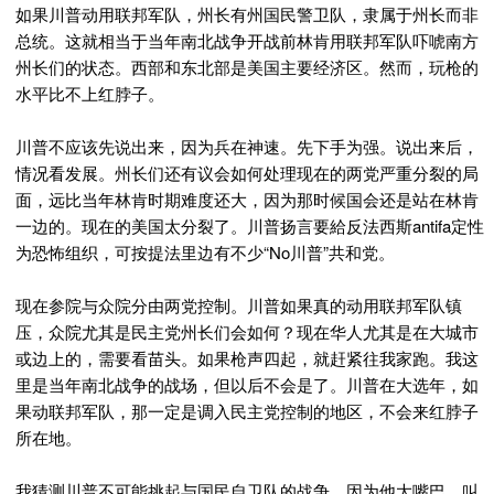
如果川普动用联邦军队，州长有州国民警卫队，隶属于州长而非
总统。这就相当于当年南北战争开战前林肯用联邦军队吓唬南方
州长们的状态。西部和东北部是美国主要经济区。然而，玩枪的
水平比不上红脖子。
川普不应该先说出来，因为兵在神速。先下手为强。说出来后，
情况看发展。州长们还有议会如何处理现在的两党严重分裂的局
面，远比当年林肯时期难度还大，因为那时候国会还是站在林肯
一边的。现在的美国太分裂了。川普扬言要給反法西斯antifa定性
为恐怖组织，可按提法里边有不少“No川普”共和党。
现在参院与众院分由两党控制。川普如果真的动用联邦军队镇
压，众院尤其是民主党州长们会如何？现在华人尤其是在大城市
或边上的，需要看苗头。如果枪声四起，就赶紧往我家跑。我这
里是当年南北战争的战场，但以后不会是了。川普在大选年，如
果动联邦军队，那一定是调入民主党控制的地区，不会来红脖子
所在地。
我猜测川普不可能挑起与国民自卫队的战争，因为他大嘴巴，叫