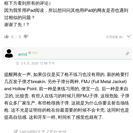
框下方看到所有的评论）
因为我常用iPad阅读，所以想问问其他用iPad的网友是否
也遇到
过相似的问题？
谢谢了先！ ?
0
0
打开回复
(6)
离线
wmd
2 6 月, 2020 12:48 下午
提醒网友一声, 如果仅仅是买了枪不练习也没有用的. 新的枪要打
几百发子弹才breakin. 另外子弹分两种, FMJ (Full Metal Jacket)
and Hollow Point. 前一种是来练习用的, 便宜一点. 后一种是来自
卫的, 比较贵. 有些人在练习的时候只用FMJ子弹. 这很危险. 子弹
有众多厂家生产. 有些枪很挑子弹. 这就是为什么你要去射击场练
枪. 这不光是证明你的枪在你最需要的时候不会卡壳, 这同时也是
提高自信感. 这和开车一样, 时间长了感觉也就有了.
Last edited 6 年 之前 by wmd