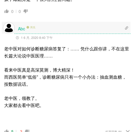
0
0
离线
Abc
1 6 月, 2020 8:40 下午
老中医对如何诊断糖尿病答复了：……
凭什么跟你讲，不在这里
长篇大论说中医医理……
看来中医真是高深莫测，博大精深！
而西医简单“低俗”，诊断糖尿病只有一个小办法：抽血测血糖，
按数据说话。
老中医，领教了。
大家都去看中医吧。
5
-3
打开回复
(9)