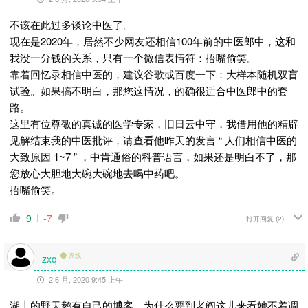
不该在此过多谈论中医了。
现在是2020年，居然不少网友还相信100年前的中医郎中，这和
我没一分钱的关系，只有一个微信表情符：捂嘴偷笑。
靠着回忆录相信中医的，建议谷歌或百度一下：大样本随机双盲
试验。如果搞不明白，那您这情况，的确很适合中医郎中的套
路。
这里有位尊敬的真诚的医学专家，旧日云中守，我借用他的精辟
见解结束我的中医批评，请查看他昨天的发言 “ 人们相信中医的
大致原因 1~7 ” ，中肯通俗的科普语言，如果还是明白不了，那
您放心大胆地大碗大碗地去喝中药吧。
捂嘴偷笑。
9
-7
打开回复
(2)
离线
zxq
2 6 月, 2020 9:45 上午
湖上的野天鹅有自己的博客，为什么要到老阎这儿来看她不着调