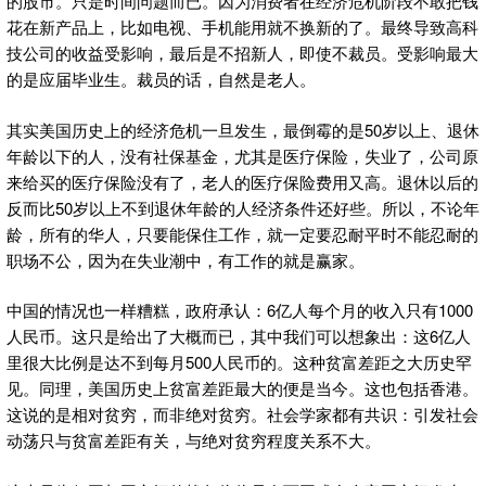
的股市。只是时间问题而已。因为消费者在经济危机阶段不敢把钱
花在新产品上，比如电视、手机能用就不换新的了。最终导致高科
技公司的收益受影响，最后是不招新人，即使不裁员。受影响最大
的是应届毕业生。裁员的话，自然是老人。
其实美国历史上的经济危机一旦发生，最倒霉的是50岁以上、退休
年龄以下的人，没有社保基金，尤其是医疗保险，失业了，公司原
来给买的医疗保险没有了，老人的医疗保险费用又高。退休以后的
反而比50岁以上不到退休年龄的人经济条件还好些。所以，不论年
龄，所有的华人，只要能保住工作，就一定要忍耐平时不能忍耐的
职场不公，因为在失业潮中，有工作的就是赢家。
中国的情况也一样糟糕，政府承认：6亿人每个月的收入只有1000
人民币。这只是给出了大概而已，其中我们可以想象出：这6亿人
里很大比例是达不到每月500人民币的。这种贫富差距之大历史罕
见。同理，美国历史上贫富差距最大的便是当今。这也包括香港。
这说的是相对贫穷，而非绝对贫穷。社会学家都有共识：引发社会
动荡只与贫富差距有关，与绝对贫穷程度关系不大。