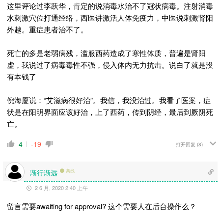
这里评论过李跃华，肯定的说消毒水治不了冠状病毒。注射消毒
水刺激穴位打通经络，西医讲激活人体免疫力，中医说刺激肾阳
外越。重症患者治不了。
死亡的多是老弱病残，滥服西药造成了寒性体质，
普遍是肾阳
虚，我说过了病毒毒性不强，侵入体内无力抗击。说白了就是没
有本钱了
倪海厦说：“艾滋病很好治”。我信，我没治过。我看了医案，症
状是在阳明界面应该好治，上了西药，传到阴经，最后到厥阴死
亡。
4
-19
打开回复
(8)
渐行渐远
离线
2 6 月, 2020 2:40 上午
留言需要awaiting for approval? 这个需要人在后台操作么？