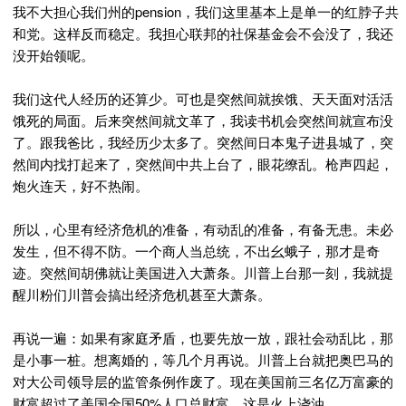
我不大担心我们州的pension，我们这里基本上是单一的红脖子共
和党。这样反而稳定。我担心联邦的社保基金会不会没了，我还
没开始领呢。
我们这代人经历的还算少。可也是突然间就挨饿、天天面对活活
饿死的局面。后来突然间就文革了，我读书机会突然间就宣布没
了。跟我爸比，我经历少太多了。突然间日本鬼子进县城了，突
然间内找打起来了，突然间中共上台了，眼花缭乱。枪声四起，
炮火连天，好不热闹。
所以，心里有经济危机的准备，有动乱的准备，有备无患。未必
发生，但不得不防。一个商人当总统，不出幺蛾子，那才是奇
迹。突然间胡佛就让美国进入大萧条。川普上台那一刻，我就提
醒川粉们川普会搞出经济危机甚至大萧条。
再说一遍：如果有家庭矛盾，也要先放一放，跟社会动乱比，那
是小事一桩。想离婚的，等几个月再说。川普上台就把奥巴马的
对大公司领导层的监管条例作废了。现在美国前三名亿万富豪的
财富超过了美国全国50%人口总财富。这是火上浇油。