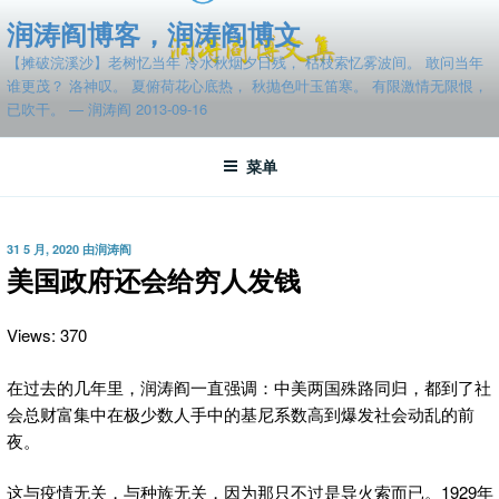
跳
润涛阎博客，润涛阎博文
至
【摊破浣溪沙】老树忆当年 冷水秋烟夕日残， 枯枝索忆雾波间。 敢问当年
内
谁更茂？ 洛神叹。 夏俯荷花心底热， 秋抛色叶玉笛寒。 有限激情无限恨，
容
已吹干。 — 润涛阎 2013-09-16
菜单
发
31 5 月, 2020
由
润涛阎
布
美国政府还会给穷人发钱
于
Views: 370
在过去的几年里，润涛阎一直强调：中美两国殊路同归，都到了社
会总财富集中在极少数人手中的基尼系数高到爆发社会动乱的前
夜。
这与疫情无关，与种族无关，因为那只不过是导火索而已。1929年