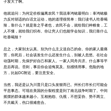
子发大了啊。
他就追问：为何定价权偏离农民？我说辜鸿铭最明白：辜鸿铭极
力反对胡适的白话文运动，他的道理很简单：我们读书人吃香喝
辣，靠什么？就是靠之乎者也，农民不会，就给我们种粮食，工
人不懂，就给我们织布。你让穷人们也能学会知识，我们靠什么
吃香喝辣？
总之，大家别太认真。别为什么主义送自己的命。你的家人最痛
苦，你死后，社会该发生什么还发生什么，别被人忽悠。在社会
动荡时期，先保护好自己和家人。一家人同舟共济。什么事等平
息后再说。否则，事后你会追悔莫及。别感情用事。危险的地
方，比如DC附近，要注意安全。
当然，我还是认为川普只是口头发狠而已。州长们市长们可能会
平息事态。可现在美国的分裂程度是到了南北战争时期了。中间
摇摆的群体越来越小。互相抱怨、仇视，不想妥协、势不两立、
不共戴天，伤口很难愈合。