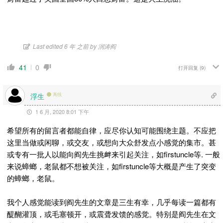
Last edited 6 年 之前 by 润涛阎
41
0
打开回复
(9)
浮生
离线
1 6 月, 2020 8:01 下午
希望所有的留言者都能自律，应尽你认知可能围绕主题。不应把
这里当做或闲聊，或交友，或想向大众舒发点小感觉的集市。甚
或专有一批人以能向阎先生挑衅来引起关注，如firstuncle等. 一般
来说蟑螂，老鼠都不想被关注，
如firstuncle等大概是产生了突变
的蟑螂，老鼠。
我个人感觉能读到阎先生的文章是三生有幸，几乎每读一篇都有
醍醐灌顶，或毛塞顿开，或震聋发馈的感觉。特别是阎先生在文