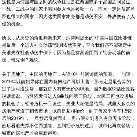
这也是为何国与国之间的战争往往是在两国或多个富国之间发生。
一战、二战中的国家里穷国参入也是被动一方，而且一定是贫富差
距也很大的国家，因为这类国家本身都是动荡不安，外敌便有了入
侵的机会。
所以，从历史的角度判断未来，润涛阎提出的“中美两国在比赛谁
是最后一个进入社会动荡”预测依然不变，至今我们还不能确定中
美谁先在社会动荡中倒下，因为都是贫富差距到了社会动荡的前
夜，谁先倒？难说。
关于房地产。中国的房地产，去读10年前润涛阎的预测。一句话：
2019年以前如果你在国内有房地产可以出售，那肯定是最合算的，
过了这村没这店，那就进入有市无价的境地。因为数据说话比政客
说话靠谱。当经济发展进入S曲线的第三阶段，农民工再也没进城
的机会了，经济危机一旦发生，失业大潮便是结局。城里人多余的
房地产就没了销售市场，以前是互相抬价。到了每家平均有1.5套
房的2019年，一旦炒房戛然而止，房市便立刻进入有价无市阶段，
然后看谁先撑不住而抛售。直到经济危机过后，城市化再次登场，
城市的房地产才会重新起步。