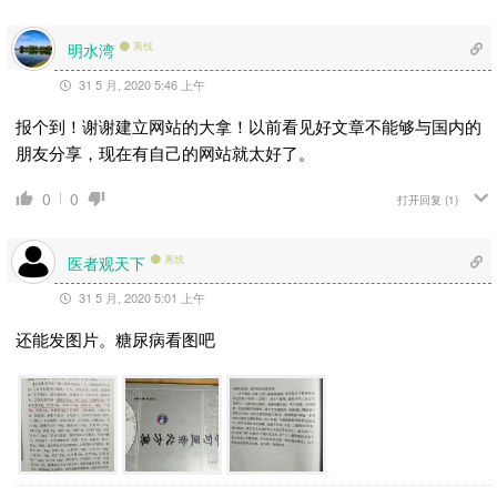
明水湾
离线
31 5 月, 2020 5:46 上午
报个到！谢谢建立网站的大拿！以前看见好文章不能够与国内的
朋友分享，现在有自己的网站就太好了。
0
0
打开回复
(1)
医者观天下
离线
31 5 月, 2020 5:01 上午
还能发图片。糖尿病看图吧