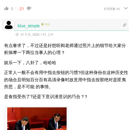
0
-21
打开回复
(4)
离线
blue_simple
31 5 月, 2020 1:01 上午
有点奢求了，不过还是好想听阎老师通过照片上的细节给大家分
析揣摩一下两位当事人的心理
?
娱乐一下，八卦了，哈哈哈
正常人一般不会有用中指去按钮的习惯
但这种身份在这种历史性
?
的场合且明知百分百有高清录像时故意用中指去按那绝对是匪夷
所思，是不可能 的事情。
是食指受伤了?还是下意识潜意识的巧合？
?