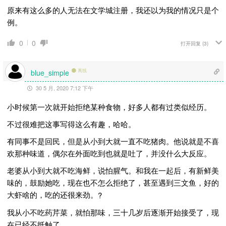
原来有这么多的人无法在文学城注册，我还以为我的情况只是个
例。
0
0
打开回复
(3)
离线
blue_simple
30 5 月, 2020 7:12 下午
小时候第一次就开始拒绝某种食物，好多人都有过类似经历。
不过很难把这事写得这么有趣，哈哈。
有同事不是回民，但是从小到大就一直不吃猪肉。他说就是不喜
欢那种味道，偶尔在外面吃到也就是吐了，并没什么大反应。
老婆从小到大就不吃海鲜，说怕腥气。和我在一起后，有新鲜美
味的，鼓励她吃，现在也不怎么拒绝了，甚至遇到三文鱼，好的
大虾啥的，吃的还很来劲。
?
我从小不吃药芹菜，就怕那味，三十几岁后逐渐开始接受了，现
在已经不抵触了。