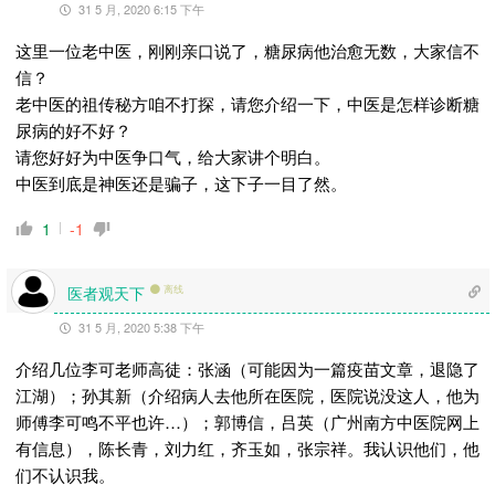
31 5 月, 2020 6:15 下午
这里一位老中医，刚刚亲口说了，糖尿病他治愈无数，大家信不
信？
老中医的祖传秘方咱不打探，请您介绍一下，中医是怎样诊断糖
尿病的好不好？
请您好好为中医争口气，给大家讲个明白。
中医到底是神医还是骗子，这下子一目了然。
1
-1
医者观天下
离线
31 5 月, 2020 5:38 下午
介绍几位李可老师高徒：张涵（可能因为一篇疫苗文章，退隐了
江湖）；孙其新（介绍病人去他所在医院，医院说没这人，他为
师傅李可鸣不平也许…）；郭博信，吕英（广州南方中医院网上
有信息），陈长青，刘力红，齐玉如，张宗祥。我认识他们，他
们不认识我。