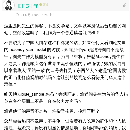
旧日云中守
离线
31 5 月, 2020 11:46 上午
这里是阎先生的博客，不是文学城，文学城本身做后台功能的网
站，突然吹黑哨了，我作为一个普通读者能怎样？
不要说为了中国人团结这种和稀泥的话。如果任何人看到论文里
的maloney-yan model 的时候，知道那个yan是润涛阎而不是颜
宁，阎先生作为模型所有者，为自己维权，告慰Maloney先生在
天之灵，都是顺应这个世界主流价值观的，难道做了贼的反而可
以拿着华人“团结一致”的口号去打丢了东西的人？这是“窃国者侯”
的正当化价值观的时代吗？这让别的族裔怎么看待我们华人这个
群体？
昨天博友blue_simple 鸡汤了旁观理论，难道阎先生为首的华人精
英在各个层面上不是一直在努力发声吗？
难道他们的声音不是被一堆杂音掩盖、掩埋了吗？
您只会看热闹不发声，不斗争，也看着有力发声的群体和个人被
活埋、被毁灭，你没有明显的情感波动，你继续喝您的鸡汤，我