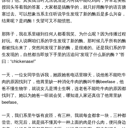
授回头等着我的答案，大家都是搞酶学的，就只好用酶学的语言搪
塞过去。可以想象当系主任听说学生发现了新的酶后是多么兴奋，
结果呢？是鸡酶！失望可又不能愤怒。
那阵子，我在系里碰到任何人都看我笑。为什么呢？因为传播过程
好玩。有人说啊咱们系的学生发现了新的酶。那时候几乎所有的酶
都被找出来了，突然间发现了新的酶，是很难的。还是我们系的学
生发现的，自然都当即放下手里的活追问“发现了什么新的酶？”答
曰：“chickenase!”
一天，一位女同学告诉我，她跟她爸电话里聊天，说他爸不能吃牛
肉的原因找到了，他胃里缺一种消化牛肉的酶叫牛酶beefase，他
爸不懂生物学，就说女儿是博士生啊，连老爸不能吃牛肉的原因都
找到了。她以为她爸一听就会笑，哪知道人家还真信了他胃里缺
beefase。
一天，我们系里午饭有皮匝，有三种。我就每盒都拿一块，三种都
尝尝。吃完后，就是搞不懂其中一种上面的肉是什么肉，便问身边