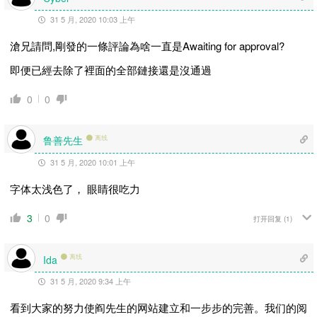
31 5 月, 2020 10:03 上午
滄兄請問,剛發的一條評論為啥一直是
Awaiting for approval
?
即便已經去除了裡面的全部鏈接還是沒通過
0
0
鲁善先生
离线
31 5 月, 2020 10:01 上午
字体太浅色了， 眼睛很吃力
3
0
打开回复
(1)
离线
Ida
31 5 月, 2020 9:34 上午
看到大家的努力使阎先生的网站建立和一步步的完善。我们的阅