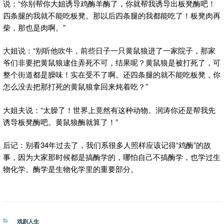
说：“你别帮你大姐诱导鸡酶羊酶了，你就帮我诱导出板凳酶吧！
四条腿的我就不能吃板凳。那以后四条腿的我都能吃了！板凳肉再
柴，那也是肉啊。”
大姐说：“别听他吹牛，前些日子一只黄鼠狼进了一家院子，那家
爷们非要把黄鼠狼逮住弄死不可，结果呢？黄鼠狼是被打死了，可
整个街道都是臊味！实在受不了啊。还四条腿的就不能吃板凳，你
怎么没去把那打死的黄鼠狼拿回来炖着吃？”
大姐夫说：“太臊了！世界上竟然有这种动物。润涛你还是帮我先
诱导板凳酶吧。黄鼠狼酶就算了！”
后记：别看34年过去了，我们系很多人照样应该记得“鸡酶”的故
事，因为大家那时候都是搞酶学的，哪怕自己不搞酶学，也学过生
物化学。酶学是生物化学里的重要部分。
分
戏剧人生