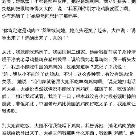
老美，她纸盘子里都是那种皮匝。她说是鸡胸啊。我立刻摇头，她
突然间把眼睛睁得大大的，说：“我看到你刚才吃鸡胸皮匝了啊。
你有鸡酶了！”她突然间想起了那码事。
“你肯定这是鸡肉？”我继续问她。她点头还笑了起来。大声说：“诱
导出来了！鸡酶出来了，真的！”
从此，我就能吃鸡肉了。我回国到二姐家。她给我提前买了杀掉清
理干净的老母鸡整鸡在塑料袋里，说给我炖老母鸡吃。我一听头大
了。我是不能吃中国的鸡肉的，这她知道啊？忘记了？我说：
“姐，我从小不能吃羊肉鸡肉。不过，这么多种菜，有没有鸡肉没
关系。”她说：“咱们家就爸跟大姐不吃羊肉鸡肉啊。”说完她打电话
问大姐，大姐说当然我俩都不能吃羊肉鸡肉，都随了爸。吃饭的时
候，二姐让我试试看。我吃了一口，根本就没有小时候必须吐掉的
感觉，非但如此，中国老母鸡比美国的鸡肉好吃太多了。我姐就让
我多吃。
到大姐家吃饭。大姐不信我能咽下鸡肉。我告诉她：消化鸡肉的酶
被我给诱导出来了。大姐夫问我那叫什么东西，我说叫“鸡酶”。他