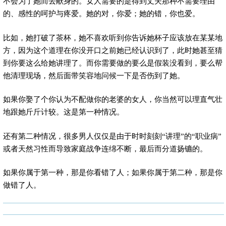
不会为了她而去献身的。女人需要的是得到丈夫那种不需要理由
的、感性的呵护与疼爱。她的对，你爱；她的错，你也爱。
比如，她打破了茶杯，她不喜欢听到你告诉她杯子应该放在某某地
方，因为这个道理在你没开口之前她已经认识到了，此时她甚至猜
到你要这么给她讲理了。而你需要做的要么是假装没看到，要么帮
他清理现场，然后面带笑容地问候一下是否伤到了她。
如果你娶了个你认为不配做你的老婆的女人，你当然可以理直气壮
地跟她斤斤计较。这是第一种情况。
还有第二种情况，很多男人仅仅是由于时时刻刻“讲理”的“职业病”
或者天然习性而导致家庭战争连绵不断，最后而分道扬镳的。
如果你属于第一种，那是你看错了人；如果你属于第二种，那是你
做错了人。