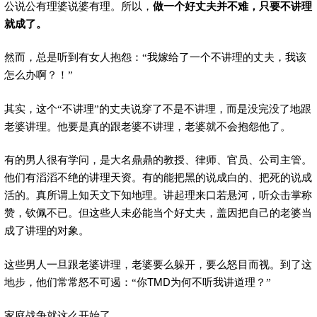
公说公有理婆说婆有理。所以，
做一个好丈夫并不难，只要不讲理
就成了。
然而，总是听到有女人抱怨：“我嫁给了一个不讲理的丈夫，我该
怎么办啊？！”
其实，这个“不讲理”的丈夫说穿了不是不讲理，而是没完没了地跟
老婆讲理。他要是真的跟老婆不讲理，老婆就不会抱怨他了。
有的男人很有学问，是大名鼎鼎的教授、律师、官员、公司主管。
他们有滔滔不绝的讲理天资。有的能把黑的说成白的、把死的说成
活的。真所谓上知天文下知地理。讲起理来口若悬河，听众击掌称
赞，钦佩不已。但这些人未必能当个好丈夫，盖因把自己的老婆当
成了讲理的对象。
这些男人一旦跟老婆讲理，老婆要么躲开，要么怒目而视。到了这
TMD
地步，他们常常怒不可遏：“你
为何不听我讲道理？”
家庭战争就这么开始了。