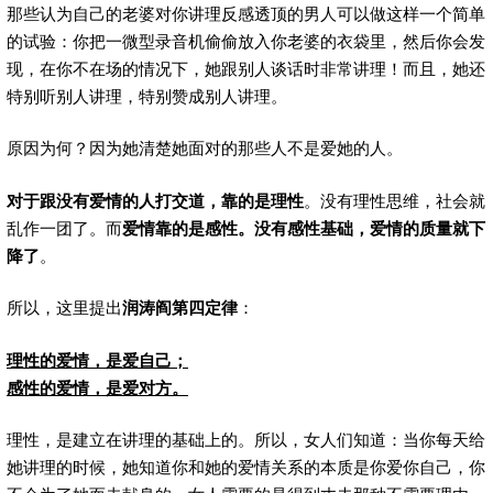
那些认为自己的老婆对你讲理反感透顶的男人可以做这样一个简单
的试验：你把一微型录音机偷偷放入你老婆的衣袋里，然后你会发
现，在你不在场的情况下，她跟别人谈话时非常讲理！而且，她还
特别听别人讲理，特别赞成别人讲理。
原因为何？因为她清楚她面对的那些人不是爱她的人。
对于跟没有爱情的人打交道，靠的是理性
。没有理性思维，社会就
乱作一团了。而
爱情靠的是感性。没有感性基础，爱情的质量就下
降了
。
所以，这里提出
润涛阎第四定律
：
理性的爱情，是爱自己；
感性的爱情，是爱对方。
理性，是建立在讲理的基础上的。所以，女人们知道：当你每天给
她讲理的时候，她知道你和她的爱情关系的本质是你爱你自己，你