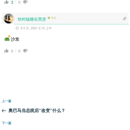
3
0
恰时瞌睡在黑堡
离线
9 3 月, 2021 2:10 上午
沙发
0
0
文
上
上一篇
章
一
奥巴马当总统后“改变”什么？
导
篇
航
文
下
下一篇
章