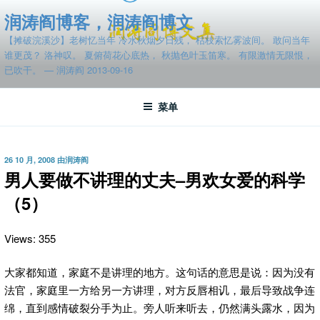
跳
润涛阎博客，润涛阎博文
至
【摊破浣溪沙】老树忆当年 冷水秋烟夕日残， 枯枝索忆雾波间。 敢问当年
内
谁更茂？ 洛神叹。 夏俯荷花心底热， 秋抛色叶玉笛寒。 有限激情无限恨，
容
已吹干。 — 润涛阎 2013-09-16
菜单
发
26 10 月, 2008
由
润涛阎
布
男人要做不讲理的丈夫–男欢女爱的科学
于
（5）
Views: 355
大家都知道，家庭不是讲理的地方。
这句话的意思是说：因为没有
法官，家庭里一方给另一方讲理，对方反唇相讥，最后导致战争连
绵，直到感情破裂分手为止。旁人听来听去，仍然满头露水，因为