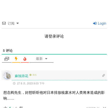
订阅
Login
请登录评论
5
评论
最新
麻辣蹄花
离线
27 8 月, 2023 9:03 下午
想念阎先生，好想听听他对日本排放核废水对人类将来造成的影
响……