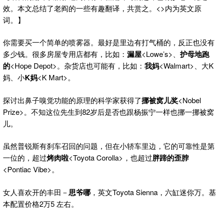
效。本文总结了老阎的一些有趣翻译，共赏之。<>内为英文原
词。】
你需要买一个简单的喷雾器。最好是里边有打气桶的，反正也没有
多少钱。很多房屋专用店都有，比如：
漏屋
<Lowe’s>、
护母地跑
的
<Hope Depot>。杂货店也可能有，比如：
我妈
<Walmart>、大K
妈、小
K
妈
<K Mart>。
探讨出鼻子嗅觉功能的原理的科学家获得了
挪被窝儿奖
<Nobel
Prize>。不知这位先生到82岁后是否也跟杨振宁一样也挪一挪被窝
儿。
虽然普锐斯有刹车召回的问题，但在小轿车里边，它的可靠性是第
一位的，超过
烤肉啦
<Toyota Corolla>，也超过
胖蹄的歪脖
<Pontiac Vibe>。
女人喜欢开的丰田－
思爷哪
，英文Toyota Sienna，六缸迷你万。基
本配置价格2万5 左右。