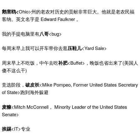
鹅害鸥<
Ohio>州的老农对历史的贡献非常巨大。他就是老农民福
客纳。英文名字是 Edward Faulkner 。
我的手提电脑里有
八哥
<bug>
每周末早上我可以开车带你去逛
压鞋儿
<Yard Sale>
周末早上不吃饭，中午去吃
补肥
<Buffet>，晚饭也省出来了(美国人
傻不这么干)
竞选阶段，
破皮袄
<Mike Pompeo, Former United States Secretary
of State>跑到海外躲避
麦糠
<Mitch McConnell， Minority Leader of the United States
Senate>
挨踢
<IT>专业