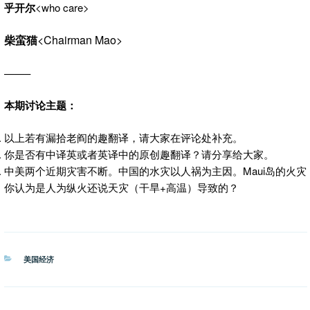
乎开尔
<who care>
柴蛮猫
<Chairman Mao>
——–
本期讨论主题：
以上若有漏拾老阎的趣翻译，请大家在评论处补充。
你是否有中译英或者英译中的原创趣翻译？请分享给大家。
中美两个近期灾害不断。中国的水灾以人祸为主因。Maui岛的火灾
你认为是人为纵火还说天灾（干旱+高温）导致的？
分
美国经济
类