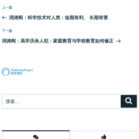
文
上
上一篇
章
一
润涛阎：科学技术对人类：短期有利、 长期有害
导
篇
航
文
下
下一篇
章
一
润涛阎：高学历杀人犯：家庭教育与学校教育如何修正
篇
文
章
搜
搜
索
索：