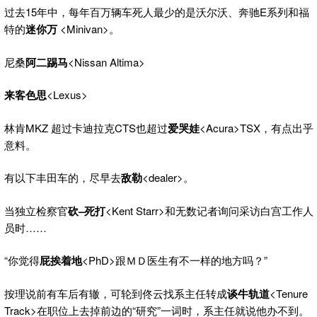
过去15年中，每年百万辆车死人最少的是沃尔沃、奔驰E系列和福
特的
迷你万
<Minivan>。
尼桑
阿二踢马
<Nissan Altima>
来客色思
<Lexus>
林肯MKZ 超过卡迪拉克CTS也超过
爱哭娃
<Acura>TSX，有点出乎
意料。
有以下丰田车的，尽早去
敌勒
<dealer>。
当独立检察官
砍
–
死打
<Kent Starr>和无数记者询问采访白宫工作人
员时……
“你觉得
屁挨着地
<PhD>跟ＭＤ医生有不一样的地方吗？”
按理说前有车后有辙，可轮到佟云找系主任转成
谈牛轨道
<Tenure
Track>在职位上去掉前边的“研究”一词时，系主任就说他办不到。