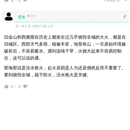
5
0
打开回复
(3)
雪冬
离线
18 8 月, 2023 7:26 上午
旧金山和西雅图在历史上都发生过几乎烧毁全城的大火，都是在
旧城区。西部天气多雨，植被丰富，地形有山，一旦原始环境被
破坏后，不容易蓄水。遇到连续干旱，火烧大起来不容易控制
住，这可以说的通。
那海那说是没水救火，起火原因是人为还是偶然反而不重要了。
要到烧毁全城，疏于防火，没水救火是关键。
0
0