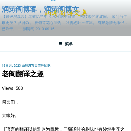
跳
润涛阎博客，润涛阎博文
至
【摊破浣溪沙】老树忆当年 冷水秋烟夕日残， 枯枝索忆雾波间。 敢问当年
内
谁更茂？ 洛神叹。 夏俯荷花心底热， 秋抛色叶玉笛寒。 有限激情无限恨，
容
已吹干。 — 润涛阎 2013-09-16
菜单
发
18 8 月, 2023
由
润涛项目管理团队
布
老阎翻译之趣
于
Views: 588
阎友们，
大家好。
【语言的翻译以信雅达为目标，但翻译时的趣味也有妙笔生花之