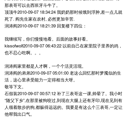
那表哥可以去西班牙斗牛了。
顶顶牛2010-09-07 18:34:24 我奶奶那时候饿到浮肿,差一点儿就
死了. 阎先生家在农村, 必然更加辛苦.
润涛阎2010-09-07 18:21:39 回复楼下四位：
我继续写，你们慢慢地看。后面的故事好看。
kissofwolf2010-09-07 06:43:22 以前自己在家里院子里养的鸡，
也不忍心吃啊。。。
润涛阎家里都是人才啊，一个个活灵活现。
润涛阎的弟弟2010-09-07 05:01:00 老这么回忆那时梦魇似的生
活，这心里承受能力一定得相当大呀。
敬等下文。
石假装2010-09-07 00:57:12 补了三表哥这一课,帅晕了。我小时
“随父下乡”,在那里被狗咬过,到现在大腿上还有牙印,现在见到有
人领着散步的狗,都躲得远远的。我要是有这么个三表哥,一定让
他帮我出口气。