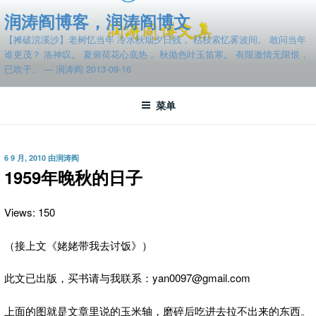
跳
润涛阎博客，润涛阎博文
至
【摊破浣溪沙】老树忆当年 冷水秋烟夕日残， 枯枝索忆雾波间。 敢问当年
内
谁更茂？ 洛神叹。 夏俯荷花心底热， 秋抛色叶玉笛寒。 有限激情无限恨，
容
已吹干。 — 润涛阎 2013-09-16
菜单
发
6 9 月, 2010
由
润涛阎
布
1959年晚秋的日子
于
Views: 150
（接上文《姥姥带我去讨饭》）
此文已出版，买书请与我联系：yan0097@gmail.com
上面的图就是文章里说的玉米轴，磨碎后吃进去拉不出来的东西。