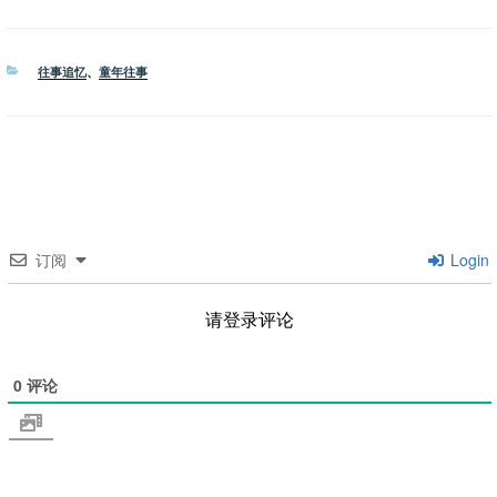
分
往事追忆
、
童年往事
类
订阅
Login
请登录评论
0
评论