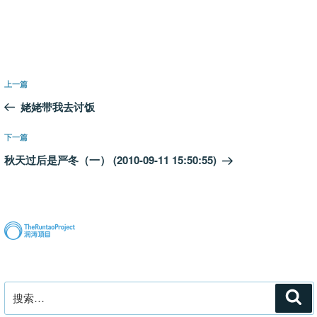
文
上
上一篇
章
一
姥姥带我去讨饭
导
篇
航
文
下
下一篇
章
一
秋天过后是严冬（一） (2010-09-11 15:50:55)
篇
文
章
搜
搜
索
索：