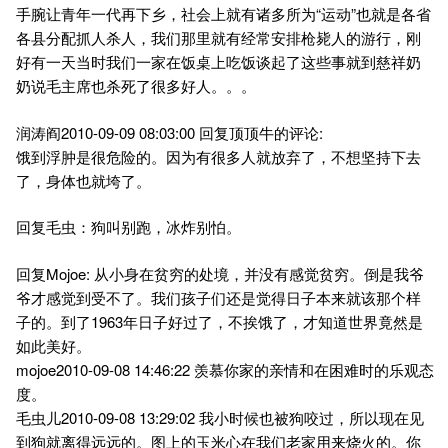
手腕让青年一代再下乡，社会上就有诸多所为“运动”也就是各省
各县分配抓人杀人，我们那里就有经常安排枪毙人的游行，刚
好有一天当时我们一家在饭桌上吃饭谈起了这些事就到慈祥奶
奶说毛主席也杀死了很多好人。。。
润涛阎2010-09-09 08:03:00 回复顶顶牛的评论:
饿到浮肿是很危险的。因为有很多人就放弃了，不想坚持下去
了，身体也就垮了。
回复毛虫：狗叫别跑，冰炸别怕。
回复Mojoe: 从小身在贫穷的处境，并没有感觉贫穷。倒是我爷
爷才感觉到受不了。我们孩子们还是觉得日子本来就该那个样
子的。到了1963年日子好过了，不挨饿了，才知道世界竟然是
如此美好。
mojoe2010-09-08 14:46:22 羡慕你家的亲情和在困难时的乐观态
度。
毛虫儿2010-09-08 13:29:02 我小时候也被狗咬过，所以现在见
到狗就离得远远的。图上的玉米心在我们老家用来烧火的。你