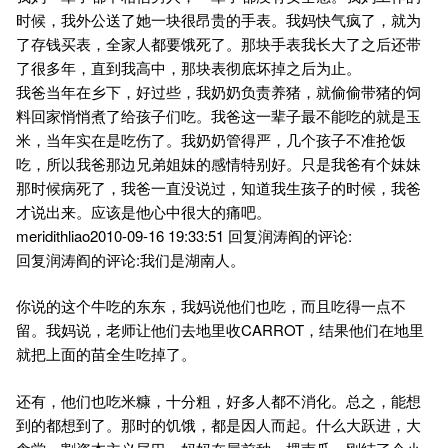
时候，我外公送了她一块很昂贵的手表。我妈快气疯了，就为
了存钱买表，全家人都要饿死了。那块手表我长大了之后还带
了很多年，直到我高中，那块表彻底坏掉之后为止。
我爸当年在乡下，好过些，我奶奶负责养猪，就偷偷带猪的饲
料回家悄悄煮了给孩子们吃。我爸这一辈子最不能吃的就是玉
米，当年实在是吃伤了。我奶奶管得严，几个孩子不准抢饭
吃，所以我爸那边兄弟姐妹的感情特别好。只是我爸有个妹妹
那时候病死了，我爸一直没说过，知道我生孩子的时候，我爸
才说出来。应该是他心中很大的痛吧。
meridithliao2010-09-16 19:33:51 回复润涛阎的评论:
回复润涛阎的评论:我们是湖南人。
你说的这个牛吃的东东，我妈说他们也吃，而且吃得一点不
留。我妈说，老师让他们去地里收CARROT，结果他们在地里
就把上面的苗全生吃掉了。
还有，他们也吃米糠，十分粗，好多人都不消化。总之，能想
到的都想到了。那时的饥饿，都是因人而起。什么大跃进，大