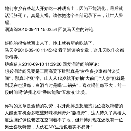
她们家乡有些老人开始吃一种观音土，因为不能消化，最后就
活活胀死了。真是人祸。请你把这个全部记录下来，让世人警
醒。
润涛阎2010-09-11 15:02:54 回复马天空的评论:
好吃的很快就写出来了。晚上就有新的吃法了。
马天空2010-09-10 11:45:42 看了润涛的文章，这几天吃什么都
觉得香。
胪峰猎人2010-09-10 11:39:20 回复润涛阎的评论:
想必润涛阎兄要是三两高粱下肚那真是“古往多少事都付谈笑
间”，那真叫“爽”字。山人从12岁就开始抽“大前门”“人参”但就是
到现在也没瘾，白酒当时是喝“二锅头”，喜欢喝但瘾不大，前一
段时间喝“泸州老窖”香味能和“五粮液”比美。
你写的文章是酒精的功劳，我开此博是想能找几位喜欢狩猎的
人能更有机会多吃些野味和到野外“撒撒野”，这人待久了高楼大
厦这脑好像也老弦在空间着不了地，但开博到现在还没有一位
男士喜欢狩猎，大伙在NY生活也着实不易呀！