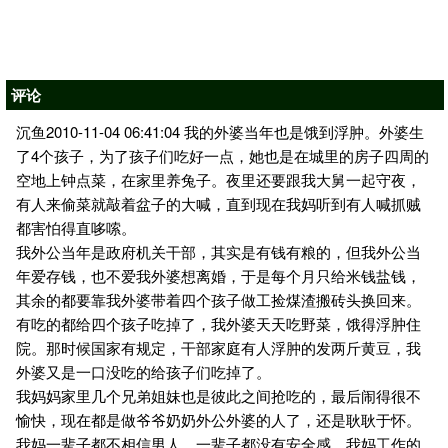
评论
沉鱼2010-11-04 06:41:04 我的外婆当年也是饿到浮肿。外婆生
了4个孩子，为了孩子们吃好一点，她也是在城里的房子四周的
空地上钟点菜，在家里养兔子。夜里还要跟我大舅一起守夜，
有人来偷菜就敲着盆子的大喊，直到现在我妈听到有人喊抓贼
都害怕得直哆嗦。
我外公当年是政府机关干部，其实是有钱有粮的，但我外公当
年爱存钱，也不爱我外婆想离婚，于是每个月只给米钱盐钱，
其余的都要靠我外婆带着四个孩子做工捡煤渣搬砖头换回来。
有吃的都给四个孩子吃掉了，我外婆天天吃野菜，饿得浮肿住
院。那时候国家有规定，干部家庭有人浮肿的发两斤黄豆，我
外婆又是一口没吃的给孩子们吃掉了。
我妈妈家里几个兄弟姐妹也是彼此之间抢吃的，最后闹得很不
愉快，现在都是做爷爷奶奶外公外婆的人了，还是耿耿于怀。
我妈一辈子都不相信男人，一辈子都没有安全感。我妈工作的