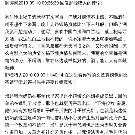
润涛阎2010-09-10 09:36:39 回复胪峰猎人的评论:
有时晚上喝了酒就坐下来写点。但我对烟酒不上瘾。不喝酒时
就不想坐下来写，晚上走路锻炼身体比坐下来舒服。但喝了酒
我就不想走动了，想写。喜欢中国白酒和白兰地、威士杞等西
方酒。我这瓶白兰地很不错的，说不定哪天晚上就接着喝点，
然后就写博文。非常佩服那些天天写博文的，又没有报酬，怎
么有那么大的热情？搞不懂热情从何而来。我写的文章都是酒
精的功劳。不喝酒，靠在床边读书挺好的。酒，能让人有奉献
精神。
胪峰猎人2010-09-09 11:40:14 在这里看你写的文章真感觉到比
茶馆里听老评书先生还要过瘾真实！
想起我老奶奶在那年代里家里是小镇镇长的姐姐成份黑，因他
弟弟在逃到了台湾，批斗也就更厉害罪名曰；“下海投敌”亲属。
他们就有捡挖番薯叶子晒干后做的叶子餅充饥，也就是我这位
奶奶的说过这样的一句话使我幼小心灵产生出对当时政府产生
第一个敌意和不信任，当时是八十年代初也是因为当时失业青
年多再加上改革之初社会矛盾也多，老邓没法再有老毛时代的