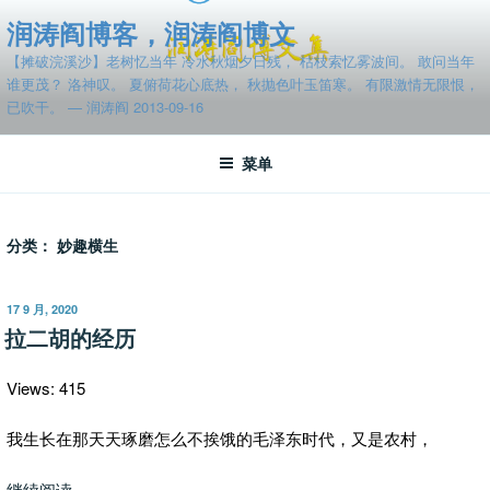
跳
润涛阎博客，润涛阎博文
至
【摊破浣溪沙】老树忆当年 冷水秋烟夕日残， 枯枝索忆雾波间。 敢问当年
内
谁更茂？ 洛神叹。 夏俯荷花心底热， 秋抛色叶玉笛寒。 有限激情无限恨，
容
已吹干。 — 润涛阎 2013-09-16
菜单
分类：
妙趣横生
发
17 9 月, 2020
布
拉二胡的经历
于
Views: 415
我生长在那天天琢磨怎么不挨饿的毛泽东时代，又是农村，
“拉
继续阅读