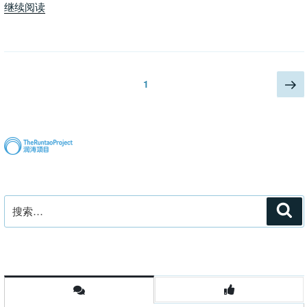
“本
汪
继续阅读
山
峰
啊，
章
我
子
为
怡”
文
下
页
1
您
一
章
捉
页
分
急！”
页
搜
搜
索
索：