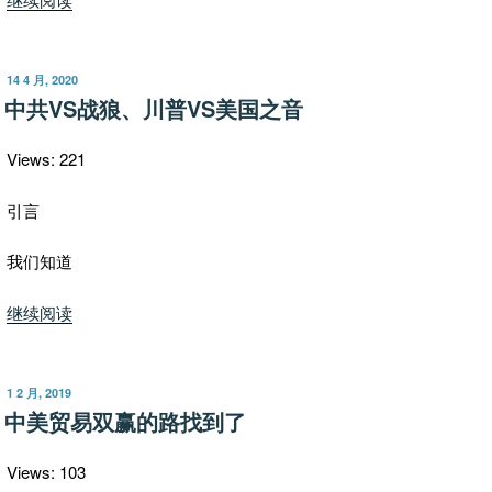
二
胡
的
发
14 4 月, 2020
布
经
中共VS战狼、川普VS美国之音
于
历”
Views: 221
引言
我们知道
“中
继续阅读
共
VS
战
发
1 2 月, 2019
布
狼、
中美贸易双赢的路找到了
于
川
普
Views: 103