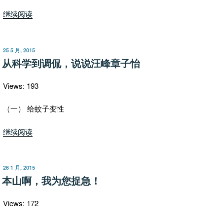
VS
“中
美
继续阅读
美
国
贸
之
易
音”
发
25 5 月, 2015
布
双
从科学到调侃，说说汪峰章子怡
于
赢
的
Views: 193
路
找
（一） 给蚊子变性
到
“从
继续阅读
了”
科
学
到
发
26 1 月, 2015
布
调
本山啊，我为您捉急！
于
侃，
说
Views: 172
说