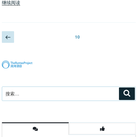
“吹
继续阅读
操”
猪
皮
与
打
文
上
页
10
老
一
章
婆”
页
分
页
搜
搜
索
索：