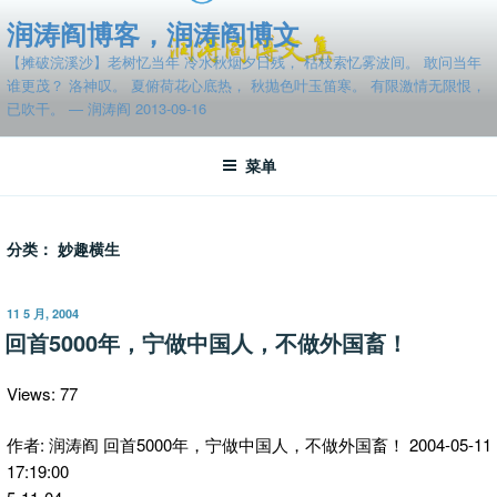
跳
润涛阎博客，润涛阎博文
至
【摊破浣溪沙】老树忆当年 冷水秋烟夕日残， 枯枝索忆雾波间。 敢问当年
内
谁更茂？ 洛神叹。 夏俯荷花心底热， 秋抛色叶玉笛寒。 有限激情无限恨，
容
已吹干。 — 润涛阎 2013-09-16
菜单
分类：
妙趣横生
发
11 5 月, 2004
布
回首5000年，宁做中国人，不做外国畜！
于
Views: 77
作者: 润涛阎 回首5000年，宁做中国人，不做外国畜！ 2004-05-11
17:19:00