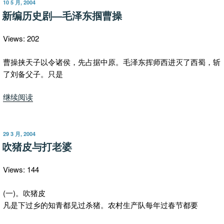
发
10 5 月, 2004
布
新编历史剧—毛泽东掴曹操
于
Views: 202
曹操挟天子以令诸侯，先占据中原。毛泽东挥师西进灭了西蜀，斩
了刘备父子。只是
“新
继续阅读
编
历
史
发
29 3 月, 2004
布
剧
吹猪皮与打老婆
于
—
毛
Views: 144
泽
东
(一)。吹猪皮
掴
凡是下过乡的知青都见过杀猪。农村生产队每年过春节都要
曹