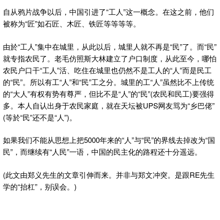
自从鸦片战争以后，中国引进了“工人”这一概念。在这之前，他们
被称为“匠”如石匠、木匠、铁匠等等等等。
由於“工人”集中在城里，从此以后，城里人就不再是“民”了。而“民”
就专指农民了。老毛仿照斯大林建立了户口制度，从此至今，哪怕
农民户口干“工人”活、吃住在城里也仍然不是工人的“人”而是民工
的“民”。所以有工“人”和“民”工之分。城里的工“人”虽然比不上传统
的“大人”有权有势有尊严，但比不是“人”的“民”(农民和民工)要强得
多。本人自认出身于农民家庭，就在天坛被UPS网友骂为“乡巴佬”
(等於“民”还不是“人”)。
如果我们不能从思想上把5000年来的“人”与“民”的界线去掉改为“国
民”，而继续有“人民”一语，中国的民主化的路程还十分遥远。
(此文由郑义先生的文章引伸而来。并非与郑文冲突。是跟RE先生
学的“抬杠”，别误会。)