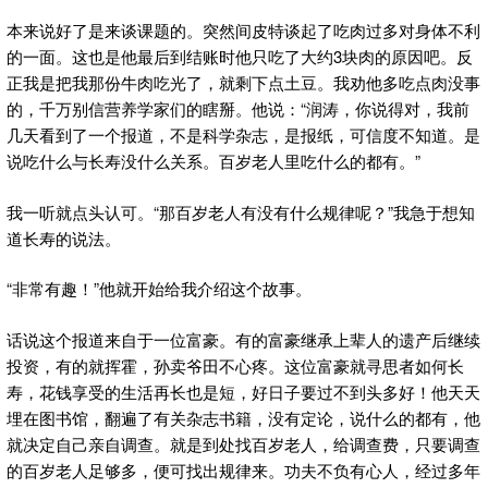
本来说好了是来谈课题的。突然间皮特谈起了吃肉过多对身体不利
的一面。这也是他最后到结账时他只吃了大约3块肉的原因吧。反
正我是把我那份牛肉吃光了，就剩下点土豆。我劝他多吃点肉没事
的，千万别信营养学家们的瞎掰。他说：“润涛，你说得对，我前
几天看到了一个报道，不是科学杂志，是报纸，可信度不知道。是
说吃什么与长寿没什么关系。百岁老人里吃什么的都有。”
我一听就点头认可。“那百岁老人有没有什么规律呢？”我急于想知
道长寿的说法。
“非常有趣！”他就开始给我介绍这个故事。
话说这个报道来自于一位富豪。有的富豪继承上辈人的遗产后继续
投资，有的就挥霍，孙卖爷田不心疼。这位富豪就寻思者如何长
寿，花钱享受的生活再长也是短，好日子要过不到头多好！他天天
埋在图书馆，翻遍了有关杂志书籍，没有定论，说什么的都有，他
就决定自己亲自调查。就是到处找百岁老人，给调查费，只要调查
的百岁老人足够多，便可找出规律来。功夫不负有心人，经过多年