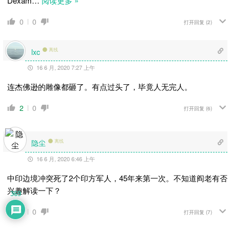
Dexam
…
阅读更多 »
0
0
打开回复
(2)
离线
lxc
16 6 月, 2020 7:27 上午
连杰佛逊的雕像都砸了。有点过头了，毕竟人无完人。
2
0
打开回复
(6)
隐尘
离线
16 6 月, 2020 6:46 上午
中印边境冲突死了2个印方军人，45年来第一次。不知道阎老有否
兴趣解读一下？
369
0
0
打开回复
(7)