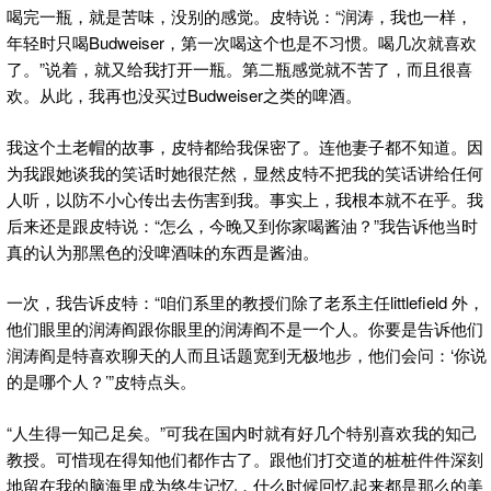
喝完一瓶，就是苦味，没别的感觉。皮特说：“润涛，我也一样，
年轻时只喝Budweiser，第一次喝这个也是不习惯。喝几次就喜欢
了。”说着，就又给我打开一瓶。第二瓶感觉就不苦了，而且很喜
欢。从此，我再也没买过Budweiser之类的啤酒。
我这个土老帽的故事，皮特都给我保密了。连他妻子都不知道。因
为我跟她谈我的笑话时她很茫然，显然皮特不把我的笑话讲给任何
人听，以防不小心传出去伤害到我。事实上，我根本就不在乎。我
后来还是跟皮特说：“怎么，今晚又到你家喝酱油？”我告诉他当时
真的认为那黑色的没啤酒味的东西是酱油。
一次，我告诉皮特：“咱们系里的教授们除了老系主任littlefield 外，
他们眼里的润涛阎跟你眼里的润涛阎不是一个人。你要是告诉他们
润涛阎是特喜欢聊天的人而且话题宽到无极地步，他们会问：‘你说
的是哪个人？’”皮特点头。
“人生得一知己足矣。”可我在国内时就有好几个特别喜欢我的知己
教授。可惜现在得知他们都作古了。跟他们打交道的桩桩件件深刻
地留在我的脑海里成为终生记忆，什么时候回忆起来都是那么的美