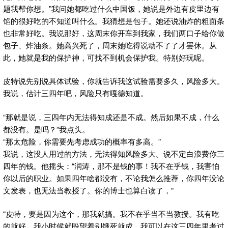
题我帮你想。”我问她都吃过什么中国饭，她说是外边有皮里边有
馅的很好吃的不知道叫什么。我猜想是包子。她还说油炸的粗面条
也非常好吃。我说那好，这周末你开车到我家，我们两口子给你做
包子、炸油条。她高兴死了，周末她吃得说动不了了才罢休。从
此，她就是我的保护神，可找不到机会保护我。特别好玩呢。
皮特说先别说具体试验，你就告诉我这试验需要多久，风险多大。
我说，估计三四年吧，风险只有嘎德知道。
“那就是说，三四年内无法得知成还是不成。然后如果不成，什么
都没有。是吗？”我点头。
“那太危险，你需要先考虑成功的概率有多高。”
我说，这没人用过的方法，无法得知风险多大。说不定白浪费你三
四年的钱。他摇头：“润涛，那不是钱的事！我不在乎钱，我害怕
你以后的职业。如果四年啥都没有，不论我怎么推荐，你四年没论
文发表，也无法当教授了。你的博士也算白读了，”
“皮特，要是因为这个，那我就搞。我不在乎当不当教授。我有吃
的就好。我小时候就盼望着别饿死就成。我可以在这三四年里考过