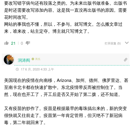
要改写错字病句还有段落之类的。为未来出版书做准备。出版书
是时还需要改写添加内容。这是我一直没再出版书的原因。需要
花时间改写。
网站的事我也不懂，所以，不参与。就写博文。怎么搬文章过
来，谁来改，站主定夺。博主就只写博文了。
21
0
打开回复
(5)
润涛阎
离线
17 6 月, 2020 4:33 上午
美国现在的疫情在向南移，Arizona、加州、德州、佛罗里达、甚
至南卡北卡都在快速扩散中。东北疫情带反而被控制住了。当
然，现在也开工了，开工后是否又开始了第二拨，还不知道。
又有疫苗的炒作了。疫苗是根据最早的毒珠搞出来的，新的突变
很快就又往前走了。疫苗第一年肯定管用，但灭绝不了新冠病
毒，第二年就回来了。