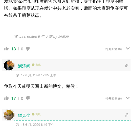
发水资源把流向印度的河水引入到新疆，等于掐住了印度的咽
喉。如果印度从现在就让中共老老实实，后面的水资源争夺便可
被绞杀于萌芽状态。
Last edited 6 年 之前 by 润涛阎
13
0
打开回复
(6)
润涛阎
离线
17 6 月, 2020 12:35 上午
争取今天或明天写出新的博文。稍候！
17
0
打开回复
(6)
耀风尘
离线
16 6 月, 2020 8:49 下午