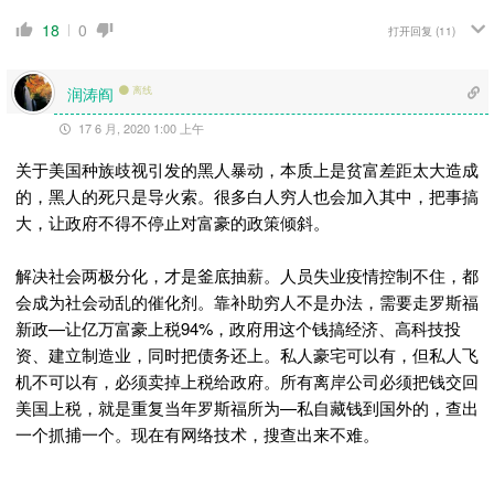
18
0
打开回复
(11)
润涛阎
离线
17 6 月, 2020 1:00 上午
关于美国种族歧视引发的黑人暴动，本质上是贫富差距太大造成
的，黑人的死只是导火索。很多白人穷人也会加入其中，把事搞
大，让政府不得不停止对富豪的政策倾斜。
解决社会两极分化，才是釜底抽薪。人员失业疫情控制不住，都
会成为社会动乱的催化剂。靠补助穷人不是办法，需要走罗斯福
新政—让亿万富豪上税94%，政府用这个钱搞经济、高科技投
资、建立制造业，同时把债务还上。私人豪宅可以有，但私人飞
机不可以有，必须卖掉上税给政府。所有离岸公司必须把钱交回
美国上税，就是重复当年罗斯福所为—私自藏钱到国外的，查出
一个抓捕一个。现在有网络技术，搜查出来不难。