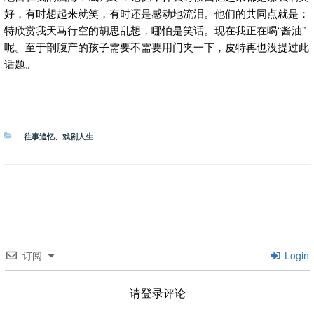
好，有时想起来就笑，有时还是感动地流泪。他们的共同点就是：
特欣赏我天马行空的胡思乱想，哪怕是笑话。现在我正在喝“酱油”
呢。至于剖腹产的孩子需要不需要用门夹一下，皮特再也没提过此
话题。
分
往事追忆
、
戏剧人生
类
订阅
Login
请登录评论