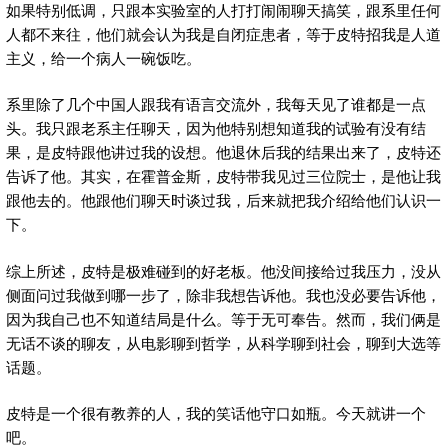
如果特别低调，只跟本实验室的人打打闹闹聊天搞笑，跟系里任何
人都不来往，他们就会认为我是自闭症患者，等于皮特招我是人道
主义，给一个病人一碗饭吃。
系里除了几个中国人跟我有语言交流外，我每天见了谁都是一点
头。我只跟老系主任聊天，因为他特别想知道我的试验有没有结
果，是皮特跟他讲过我的设想。他退休后我的结果出来了，皮特还
告诉了他。其实，在霍普金斯，皮特带我见过三位院士，是他让我
跟他去的。他跟他们聊天时谈过我，后来就把我介绍给他们认识一
下。
综上所述，皮特是极难碰到的好老板。他没间接给过我压力，没从
侧面问过我做到哪一步了，除非我想告诉他。我也没必要告诉他，
因为我自己也不知道结局是什么。等于无可奉告。然而，我们俩是
无话不谈的聊友，从电影聊到哲学，从科学聊到社会，聊到大选等
话题。
皮特是一个很有教养的人，我的笑话他守口如瓶。今天就讲一个
吧。