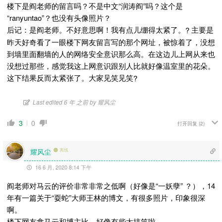
楼下是阎老师的留言吗？不是中文“润涛阎”吗？这个是
“ranyuntao”？也没有头像照片？
后记：是阎老师。不好意思啊！我有点儿绷得太紧了。
主要是
?
昨天好奇看了一眼楼下网友留言写的那个网址，被惊着了，没想
到墙里面翻墙的人的网络安全意识那么高。在这边儿上网从来也
没想过那些，感觉我这上网意识跟别人比就好像温室里的花朵。
这下结果反而太紧张了。大家见笑见笑
?
Last edited 6 年 之前 by 耀风尘
3
0
打开回复
(2)
耀风尘
离线
16 6 月, 2020 8:14 下午
阎老师对马云的评价非常非常之低啊（好像是“一妖孽” ？），14
年有一篇关于“耍蛇”大师王林的博文，有很多照片，印象很深
啊。
楼下网友拿马云和博主比，好像有些太搞笑啦。