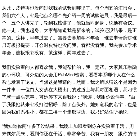
从此，皮特再也没问过我我的试验到哪里了。每个周五的汇报会，
我们六个人，都是他点名哪个先介绍一周的试验进展，我是最后一
个。五个人讲完了，轮到我该讲了，他就当即起身，说他有会议。
他一走，我也起身。大家都知道我是新来的，试验还没结果，是正
常的。这样，半年过去了。需要去参加学术年会，谁去申请演讲谁
只寄板报提要，开会时皮特也没问我。看都没看我。我去参加学术
年会，连板报都没有。就这样，两年过去了。
我们实验室的人都喜欢我，我能帮忙的，我一定帮。大家其乐融融
的小环境。可外边的人会用PubMed检索，看看本系哪个人在什么
杂志发表了论文。当然这是我猜的，然而，我之所以猜这个是因为
一件事：一位白人女孩在大楼出门的过道上与我对面相遇，我习惯
了就一点头完事，可她停下来跟我说：“润涛，我跟你说件事。”由
于我跟她从来都没打过招呼，除了点头外。她知道我的名字，也是
因为我们系很小，都在二楼一个走廊两边。我只好站住听她说。
“我知道你两年多了没结果，我晚上加班看到你在实验室干活，周
末偶尔我来，看到你还在干活，非常辛苦。我有一朋友，跟你的情