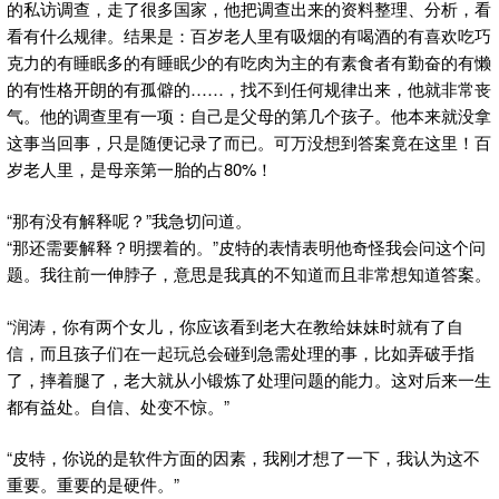
的私访调查，走了很多国家，他把调查出来的资料整理、分析，看
看有什么规律。结果是：百岁老人里有吸烟的有喝酒的有喜欢吃巧
克力的有睡眠多的有睡眠少的有吃肉为主的有素食者有勤奋的有懒
的有性格开朗的有孤僻的……，找不到任何规律出来，他就非常丧
气。他的调查里有一项：自己是父母的第几个孩子。他本来就没拿
这事当回事，只是随便记录了而已。可万没想到答案竟在这里！百
岁老人里，是母亲第一胎的占80%！
“那有没有解释呢？”我急切问道。
“那还需要解释？明摆着的。”皮特的表情表明他奇怪我会问这个问
题。我往前一伸脖子，意思是我真的不知道而且非常想知道答案。
“润涛，你有两个女儿，你应该看到老大在教给妹妹时就有了自
信，而且孩子们在一起玩总会碰到急需处理的事，比如弄破手指
了，摔着腿了，老大就从小锻炼了处理问题的能力。这对后来一生
都有益处。自信、处变不惊。”
“皮特，你说的是软件方面的因素，我刚才想了一下，我认为这不
重要。重要的是硬件。”