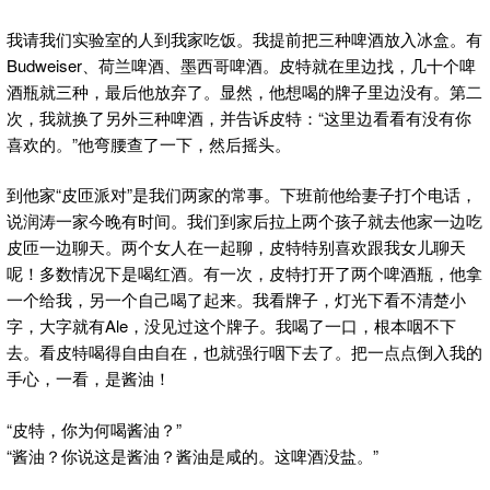
我请我们实验室的人到我家吃饭。我提前把三种啤酒放入冰盒。有
Budweiser、荷兰啤酒、墨西哥啤酒。皮特就在里边找，几十个啤
酒瓶就三种，最后他放弃了。显然，他想喝的牌子里边没有。第二
次，我就换了另外三种啤酒，并告诉皮特：“这里边看看有没有你
喜欢的。”他弯腰查了一下，然后摇头。
到他家“皮匝派对”是我们两家的常事。下班前他给妻子打个电话，
说润涛一家今晚有时间。我们到家后拉上两个孩子就去他家一边吃
皮匝一边聊天。两个女人在一起聊，皮特特别喜欢跟我女儿聊天
呢！多数情况下是喝红酒。有一次，皮特打开了两个啤酒瓶，他拿
一个给我，另一个自己喝了起来。我看牌子，灯光下看不清楚小
字，大字就有Ale，没见过这个牌子。我喝了一口，根本咽不下
去。看皮特喝得自由自在，也就强行咽下去了。把一点点倒入我的
手心，一看，是酱油！
“皮特，你为何喝酱油？”
“酱油？你说这是酱油？酱油是咸的。这啤酒没盐。”