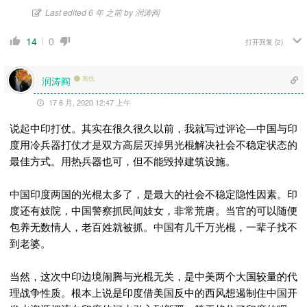
Last edited 6 年 之前 by 润涛阎
14
0
打开回复
(2)
润涛阎
离线
17 6 月, 2020 12:47 上午
说起中印打仗。其实在很久很久以前，我就写过评论—中国与印
度用冷兵器打仗才是双方高层灭掉男光棍解决社会不稳定状态的
最佳方式。用热兵器也可，但不能毁掉建筑设施。
中国印度两国的光棍太多了，是最大的社会不稳定隐性因素。印
度还有妓院，中国警察抓民间妓女，非常荒唐。当官的可以随便
包养无数情人，老百姓就被抓。中国有几千万光棍，一辈子找不
到老婆。
当然，这次中印边境闹腾与光棍无关，是中美两个大国较量的代
理战争性质。根本上说是印度借美国反中的西风想遏制住中国开