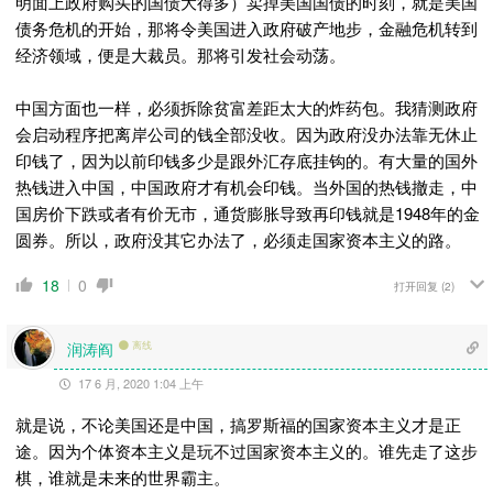
明面上政府购买的国债大得多）卖掉美国国债的时刻，就是美国
债务危机的开始，那将令美国进入政府破产地步，金融危机转到
经济领域，便是大裁员。那将引发社会动荡。
中国方面也一样，必须拆除贫富差距太大的炸药包。我猜测政府
会启动程序把离岸公司的钱全部没收。因为政府没办法靠无休止
印钱了，因为以前印钱多少是跟外汇存底挂钩的。有大量的国外
热钱进入中国，中国政府才有机会印钱。当外国的热钱撤走，中
国房价下跌或者有价无市，通货膨胀导致再印钱就是1948年的金
圆券。所以，政府没其它办法了，必须走国家资本主义的路。
18
0
打开回复
(2)
润涛阎
离线
17 6 月, 2020 1:04 上午
就是说，不论美国还是中国，搞罗斯福的国家资本主义才是正
途。因为个体资本主义是玩不过国家资本主义的。谁先走了这步
棋，谁就是未来的世界霸主。