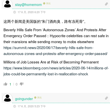
离线
stay@homemom
17 6 月, 2020 6:20 下午
这两个新闻是美国版的“朱门酒肉臭，路有冻死骨”。
Beverly Hills Safe From ‘Autonomous Zones’ And Protests After
Emergency Order Passed：Hypocrite celebrities can rest safe in
their mansions while sending money to mobs elsewhere
https://summit.news/2020/06/17/beverly-hills-safe-from-
autonomous-zones-and-protests-after-emergency-order-passed/
Millions of Job Losses Are at Risk of Becoming Permanent
https://www.bloomberg.com/news/articles/2020-06-14/millions-of-
jobs-could-be-permanently-lost-in-reallocation-shock
1
0
离线
goingunder
17 6 月, 2020 5:23 下午