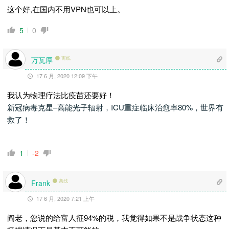
这个好,在国内不用VPN也可以上。
5
0
万瓦厚
离线
17 6 月, 2020 12:09 下午
我认为物理疗法比疫苗还要好！
新冠病毒克星–高能光子辐射，ICU重症临床治愈率80%，世界有
救了！
1
-2
离线
Frank
17 6 月, 2020 7:21 上午
阎老，您说的给富人征94%的税，我觉得如果不是战争状态这种