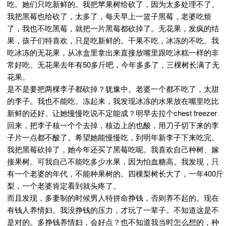
吃。她们只吃新鲜的。我把苹果树给砍了，因为太多处理不了。
我把黑莓也给砍了，太多了，每天早上一篮子黑莓，老婆吃烦
了，我也不吃黑莓，就把一片黑莓都砍掉了。无花果，发疯的结
果，孩子们特喜欢，只是吃新鲜的。干果不吃，冰冻的不吃。我
吃冰冻的无花果，从冰盒里拿出来直接放嘴里跟吃冰糕一样的非
常好吃。无花果去年有50多斤吧，今年多多了，三棵树长满了无
花果。
是不是要把两棵李子都砍掉？犹豫中。老婆一个都不吃了，太甜
的李子。我也不能吃。冻起来，我发现冰冻的水果放在嘴里吃比
新鲜的还好。让她慢慢吃说不定能成？明早去拉个chest freezer
回来，把李子核一个个去掉，核边上的也酸，用刀子切下来的李
子片一点都不酸了。希望她能慢慢吃，到明年新李子下来吃完。
我把黑莓砍掉了，她今年还买了黑莓吃呢。我喜欢自己种树、嫁
接果树。可我自己不能吃多少水果，因为怕血糖高。我发现，只
有一个老婆的年代，不能种果树的。四棵梨树长大了，一年400斤
梨，一个老婆肯定看到就头疼了。
而且发现，多妻制的时候男人特拼命挣钱，否则养不起的。现在
有钱人养情妇。我没挣钱的压力，才玩了一辈子。不知道这是不
是对的。多挣钱养情妇，会好点？也不知道我当时怎么想的，种