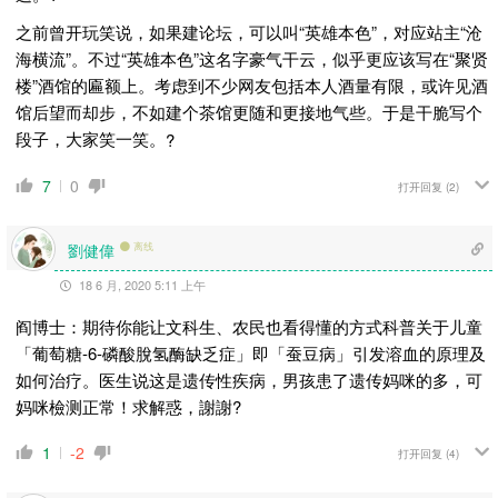
之前曾开玩笑说，如果建论坛，可以叫“英雄本色”，对应站主“沧
海横流”。不过“英雄本色”这名字豪气干云，似乎更应该写在“聚贤
楼”酒馆的匾额上。考虑到不少网友包括本人酒量有限，或许见酒
馆后望而却步，不如建个茶馆更随和更接地气些。于是干脆写个
段子，大家笑一笑。
?
7
0
打开回复
(2)
劉健偉
离线
18 6 月, 2020 5:11 上午
阎博士：期待你能让文科生、农民也看得懂的方式科普关于儿童
「葡萄糖-6-磷酸脫氢酶缺乏症」即「蚕豆病」引发溶血的原理及
如何治疗。医生说这是遗传性疾病，男孩患了遗传妈咪的多，可
妈咪檢测正常！求解惑，謝謝?
1
-2
打开回复
(4)