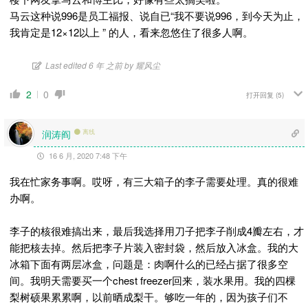
马云这种说996是员工福报、说自已“我不要说996，到今天为止，
我肯定是12×12以上 ” 的人，看来忽悠住了很多人啊。
Last edited 6 年 之前 by 耀风尘
2
0
打开回复
(5)
润涛阎
离线
16 6 月, 2020 7:48 下午
我在忙家务事啊。哎呀，有三大箱子的李子需要处理。真的很难
办啊。
李子的核很难搞出来，最后我选择用刀子把李子削成4瓣左右，才
能把核去掉。然后把李子片装入密封袋，然后放入冰盒。我的大
冰箱下面有两层冰盒，问题是：肉啊什么的已经占据了很多空
间。我明天需要买一个chest freezer回来，装水果用。我的四棵
梨树硕果累累啊，以前晒成梨干。够吃一年的，因为孩子们不