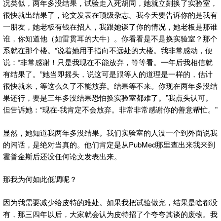
况类似，两年多没结果，试验走入死胡同，她就立刻换了实验室，
很快就出结果了，论文发表在顶级杂志。我今天要告诉你的是我有
一朋友，她老板有钱在招人，我跟她谈了你的情况，她老板是那谁
谁，你知道他（如雷贯耳的大牛）。你看看是不是换实验室？那个
系就在那个楼。”说着她用手指向不远处的大楼。我非常感动，便
说：“非常感谢！只是我现在不能放弃，等等看。一年后我相信就
有结果了。”她当即摇头，说这可是跟等人的道理是一样的，估计
很快就来，等这么久了不能放弃。结果等不来。你现在两年多没结
果还行，要是三年多没结果恐怕换实验室都难了。”我点头认可。
但告诉她：“现在-我肯定不会放弃。非常非常感谢你的善意帮忙。”
显然，她知道我两年多没结果。我们实验室的人没一个到外面说我
的闲话，是绝对当真的。他们肯定是从PubMed那里查出来我来到
霍普金斯后还没任何论文发表出来。
那我为何如此低调呢？
因为我需要减少给皮特的难处。如果我把试验做完，结果是啥都没
有，那三四年以后，大家就会认为皮特招了个夸夸其谈的废物。我