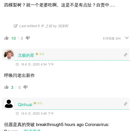
四棵梨树？就一个老婆吃啊。这是不是有点扯？自责中….
Last edited 6 年 之前 by 润涛阎
10
0
打开回复
(24)
北极的星
离线
16 6 月, 2020 4:34 下午
呼唤闫老出新作
3
0
离线
Qinhuai
16 6 月, 2020 3:46 下午
但愿是真的突破 breakthrough5 hours ago Coronavirus: