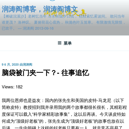
跳
润涛阎博客，润涛阎博文
至
【摊破浣溪沙】老树忆当年 冷水秋烟夕日残， 枯枝索忆雾波间。 敢问当年
内
谁更茂？ 洛神叹。 夏俯荷花心底热， 秋抛色叶玉笛寒。 有限激情无限恨，
容
已吹干。 — 润涛阎 2013-09-16
菜单
发
9 6 月, 2020
由
润涛阎
布
脑袋被门夹一下？- 往事追忆
于
Views: 182
我两位恩师也是益友：国内的张先生和美国的皮特-马龙尼（以下
简称皮特）教授招到我并录用我的两个故事都很长很长，其精彩程
度保证可以载入“科学家精彩故事集”，这以后再谈。今天谈皮特如
何成为“顶级好老板”的，
张先生成为“顶级好老板”的故事也放在以
后谈。一生中能碰上这样的好老板只要有一人，就非常不容易了，