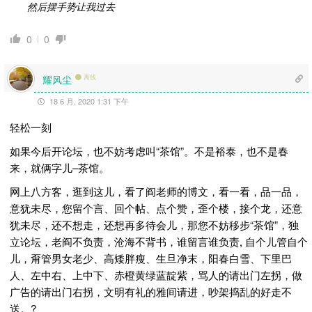
然后摆手
势
让我过去
0
0
耀风尘
离线
18 6 月, 2020 1:31 下午
轻松一刻
如果今后开论坛，也不妨考虑叫“茶馆”。不是裕泰，也不是春
来，就俩字儿–茶馆。
网上八方客，逛到这儿，看了阎老师的博文，看一看，品一品，
意犹未尽，您留个言、回个帖、点个赞，歪个楼，接个龙，还意
犹未尽，还不想走，还想再多待会儿，那您不妨移步“茶馆”，独
立论坛，老阎不负责，沧海不背书，谁留言谁负责, 自个儿管自个
儿，甭管男女老少、高矮胖瘦、生旦净末，阳春白雪、下里巴
人、左中右、上中下、赤橙黄绿蓝靛紫，骂人的请出门左拐，做
广告的请出门右拐，文明有礼的雅间请进，吵架捣乱的好走不
送。 ?