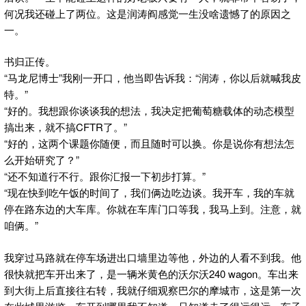
何况我还碰上了两位。这是润涛阎感觉一生没啥遗憾了的原因之
一。
书归正传。
“马龙尼博士”我刚一开口，他当即告诉我：“润涛，你以后就喊我皮
特。”
“好的。我想跟你谈谈我的想法，我决定把葡萄糖载体的动态模型
搞出来，就不搞CFTR了。”
“好的，这两个课题你随便，而且随时可以换。你是说你有想法怎
么开始研究了？”
“还不知道行不行。跟你汇报一下初步打算。”
“现在快到吃午饭的时间了，我们俩边吃边谈。我开车，我的车就
停在路东边的大车库。你就在车库门口等我，我马上到。注意，就
咱俩。”
我穿过马路就在停车场进出口墙里边等他，外边的人看不到我。他
很快就把车开出来了，是一辆米黄色的沃尔沃240 wagon。车出来
到大街上后直接往右转，我就仔细观察巴尔的摩城市，这是第一次