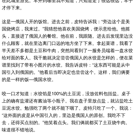
在此城里游览。车开到哪里我不知道，只知道走了很远很远，车子
才停下来。
这是一俄国人开的饭馆。进去之前，皮特告诉我：“旁边这个是美
国烧烤店，我来过。”我猜想他喜欢美国烧烤，便示意给他。他摇
头，直接进了俄国人的餐馆。他在前，我跟随。进去后发现里边没
什么顾客，就在里边离门口远的地方坐了下来。拿起菜谱，我看了
半天差不多都是土豆和牛肉，突然间看到了一服务员端着一盘水饺
给对面的客人。我干脆就决定尝尝俄国人的水饺是怎样的，便在菜
谱里找到了带有小图片的水饺。我告诉皮特：“这东西可能是从中
国引入到俄国的。”他看后当即决定也尝尝这个。这样，我们俩要
的是一样的饭—俄国水饺。
咬一口才知道：水饺馅是100%的土豆泥，没放佐料包括盐。桌子
上的确有盐灌还有酱油等小瓶子。我在盘子里放点盐，就沾盐吃土
豆泥水饺。勉强吃了两个就不能下咽了。皮特只吃了一个。我说：
“这外面的皮是从中国引入的，里边是俄国人的原创。我吃不下
去，还得买点别的。”他笑着点头。我们俩就都买了土豆烧牛肉。
味道很不错地说。