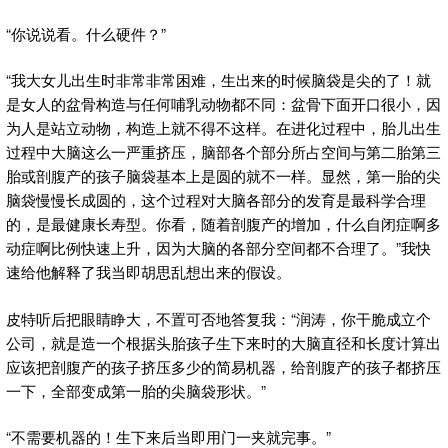
“你说说看。什么硬件？”
“我大女儿出生时非常非常困难，生出来的时候脑袋是尖的了！就
是女人的盆骨构造与任何哺乳动物都不同：盆骨下面开口很小，因
为人是站立动物，构造上就不得不这样。在进化过程中，胎儿出生
过程中大脑这么一严重挤压，脑部各个部分所占空间与第二胎第三
胎或剖腹产的孩子脑袋基本上是圆的就不一样。显然，第一胎的尖
脑袋慢慢长成圆的，这个过程对大脑各部分的发育是最科学合理
的，是最健康长寿型。你看，随着剖腹产的增加，什么自闭症啊多
动症啊比例快速上升，因为大脑的各部分空间都不合理了。”我快
速给他解释了我当即胡思乱想出来的假设。
皮特听后把眼睛睁大，不置可否地答复我：“润涛，你干脆成立个
公司，就是造一个根据头胎孩子生下来时的大脑直径和长度计算出
应该把剖腹产的孩子挤压多少的简易机器，给剖腹产的孩子都挤压
一下，全部变成第一胎的尖脑袋形状。”
“不需要机器的！生下来后当即用门一夹就完事。”