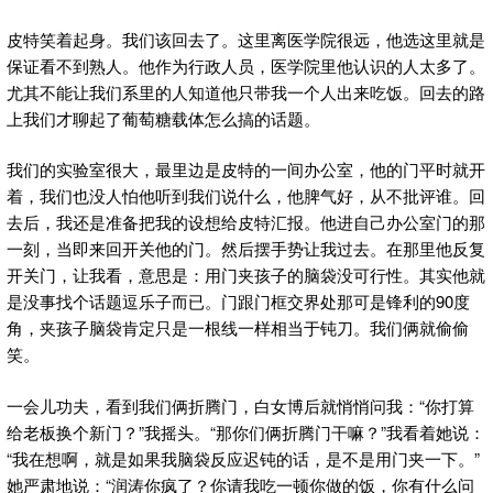
皮特笑着起身。我们该回去了。这里离医学院很远，他选这里就是
保证看不到熟人。他作为行政人员，医学院里他认识的人太多了。
尤其不能让我们系里的人知道他只带我一个人出来吃饭。回去的路
上我们才聊起了葡萄糖载体怎么搞的话题。
我们的实验室很大，最里边是皮特的一间办公室，他的门平时就开
着，我们也没人怕他听到我们说什么，他脾气好，从不批评谁。回
去后，我还是准备把我的设想给皮特汇报。他进自己办公室门的那
一刻，当即来回开关他的门。然后摆手势让我过去。在那里他反复
开关门，让我看，意思是：用门夹孩子的脑袋没可行性。其实他就
是没事找个话题逗乐子而已。门跟门框交界处那可是锋利的90度
角，夹孩子脑袋肯定只是一根线一样相当于钝刀。我们俩就偷偷
笑。
一会儿功夫，看到我们俩折腾门，白女博后就悄悄问我：“你打算
给老板换个新门？”我摇头。“那你们俩折腾门干嘛？”我看着她说：
“我在想啊，就是如果我脑袋反应迟钝的话，是不是用门夹一下。”
她严肃地说：“润涛你疯了？你请我吃一顿你做的饭，你有什么问