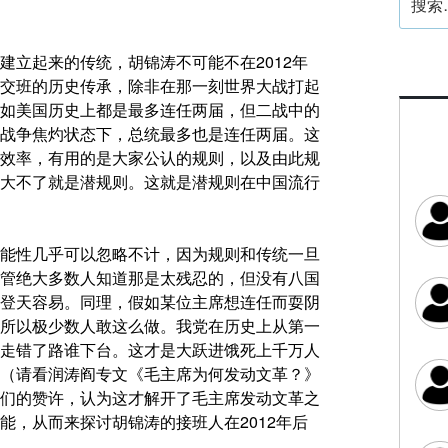
索：
建立起来的传统，胡锦涛不可能不在2012年
交班的历史传承，除非在那一刻世界大战打起
如美国历史上都是最多连任两届，但二战中的
战争焦灼状态下，总统最多也是连任两届。这
效率，有用的是大家公认的规则，以及由此规
大不了就是潜规则。这就是潜规则在中国流行
能性几乎可以忽略不计，因为规则和传统一旦
管绝大多数人知道那是太残忍的，但没有八国
登天容易。同理，假如某位主席想连任而耍阴
所以极少数人敢这么做。我党在历史上从第一
走错了路谁下台。这才是大跃进饿死上千万人
（请看润涛阎专文《毛主席为何发动文革？》
们的赞许，认为这才解开了毛主席发动文革之
能，从而来探讨胡锦涛的接班人在2012年后