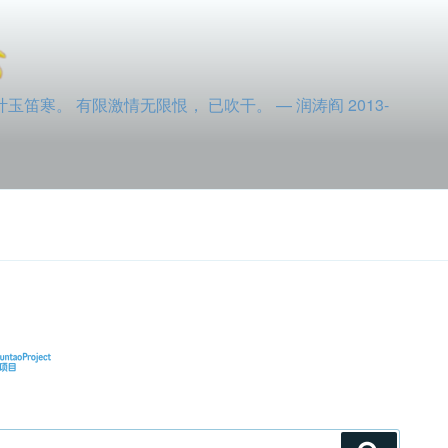
寒。 有限激情无限恨， 已吹干。 — 润涛阎 2013-