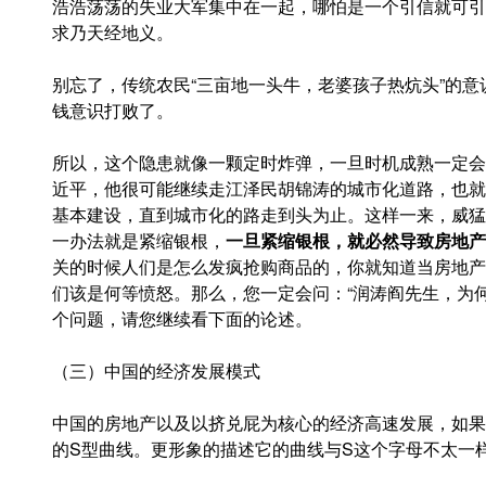
浩浩荡荡的失业大军集中在一起，哪怕是一个引信就可引爆
求乃天经地义。
别忘了，传统农民“三亩地一头牛，老婆孩子热炕头”的意
钱意识打败了。
所以，这个隐患就像一颗定时炸弹，一旦时机成熟一定会
近平，他很可能继续走江泽民胡锦涛的城市化道路，也就
基本建设，直到城市化的路走到头为止。这样一来，威猛
一办法就是紧缩银根，
一旦紧缩银根，就必然导致房地产
关的时候人们是怎么发疯抢购商品的，你就知道当房地产
们该是何等愤怒。那么，您一定会问：“润涛阎先生，为
个问题，请您继续看下面的论述。
（三）中国的经济发展模式
中国的房地产以及以挤兑屁为核心的经济高速发展，如果
的S型曲线。更形象的描述它的曲线与S这个字母不太一