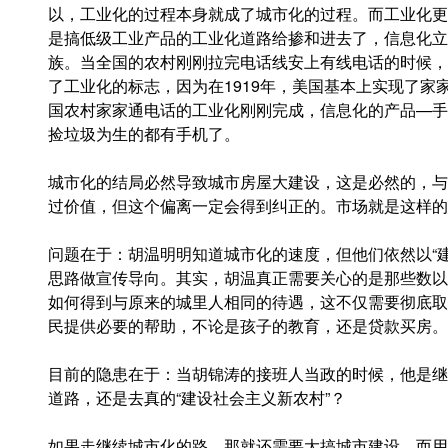
以，工业化的过程本身就成了城市化的过程。而工业化更
是搞低级工业产品的工业化道路给掺和进去了，信息化立
族。当全国的农村刚刚拉完电话线安上有线电话的时候，
了工业化的标志，因为在1919年，美国基本上实现了家
国农村家家通电话的工业化刚刚完成，信息化的产品—手
捡垃圾为生的都有手机了。
城市化的结局必然导致城市房屋大建设，这是必然的，与
过价值，但这个偏离一定会得到纠正的。市场就是这样的
问题在于：胡温明明知道城市化的速度，但他们依然以“
思路做宣传导向。其实，胡温真正需要关心的是那些数以
如何得到与原来的城里人相同的待遇，这不仅需要彻底取
民提供必要的帮助，不论是孩子的教育，还是贷款买房。
目前的隐患在于：当胡锦涛的接班人当政的时候，他是继
道路，还是去真的“建设社会主义新农村”？
如果走继续城市化的路，那就还需要大搞城市建设。而用