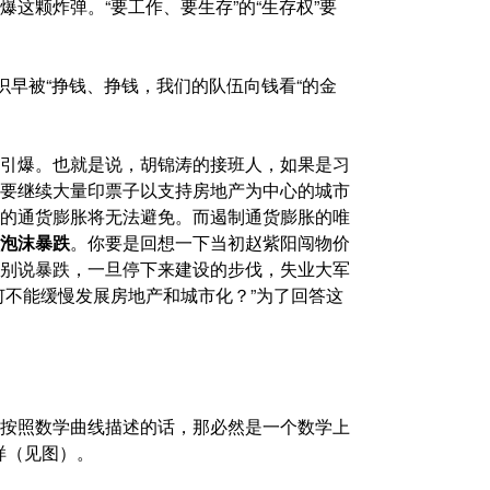
这颗炸弹。“要工作、要生存”的“生存权”要
识早被“挣钱、挣钱，我们的队伍向钱看“的金
引爆。也就是说，胡锦涛的接班人，如果是习
要继续大量印票子以支持房地产为中心的城市
的通货膨胀将无法避免。而遏制通货膨胀的唯
泡沫暴跌
。你要是回想一下当初赵紫阳闯物价
别说暴跌，一旦停下来建设的步伐，失业大军
何不能缓慢发展房地产和城市化？”为了回答这
按照数学曲线描述的话，那必然是一个数学上
样（见图）。