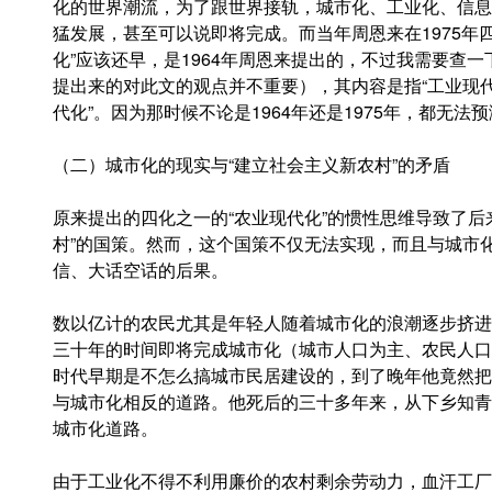
化的世界潮流，为了跟世界接轨，城市化、工业化、信息
猛发展，甚至可以说即将完成。而当年周恩来在1975年四
化”应该还早，是1964年周恩来提出的，不过我需要查
提出来的对此文的观点并不重要），其内容是指“工业现
代化”。因为那时候不论是1964年还是1975年，都无
（二）城市化的现实与“建立社会主义新农村”的矛盾
原来提出的四化之一的“农业现代化”的惯性思维导致了后
村”的国策。然而，这个国策不仅无法实现，而且与城市
信、大话空话的后果。
数以亿计的农民尤其是年轻人随着城市化的浪潮逐步挤进
三十年的时间即将完成城市化（城市人口为主、农民人口
时代早期是不怎么搞城市民居建设的，到了晚年他竟然把
与城市化相反的道路。他死后的三十多年来，从下乡知青
城市化道路。
由于工业化不得不利用廉价的农村剩余劳动力，血汗工厂