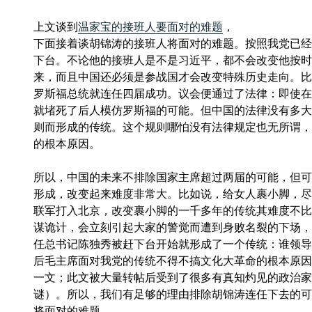
上文谈到
温家宝的接班人要面对的难题
，
下面接着谈胡锦涛的接班人将面对的难题。按照我党已经
下台。不论他的接班人是不是习近平，都不会改变他按时
来，而且中国还必须是参战国才会改变特殊历史走向。比
罗斯福总统就连任四届成功。议会便通过了法律：即使在
就堵死了后人模仿罗斯福的可能。但中国的法律没有多大
则而形成的传统。这个规则哪怕没有法律规定也无所谓，
的根本原因。
所以，中国的未来不排除国家主席超过两届的可能，但可
形成，改变起来难度非常大。比如说，给女人裹小脚，尽
联军打入北京，改变裹小脚的一千多年的传统其难度不比
谋诡计，会立刻引起大家的警觉而遭到身败名裂的下场，
任总书记陈独秀被赶下台开始就形成了一个传统：谁领导
后毛主席面对我党的传统不得不搞文化大革命的根本原因
一文；此文被大量转帖后受到了很多有真知灼见的政治家
谜）。所以，我们有足够的理由排除胡锦涛连任下去的可
将面对的难题。