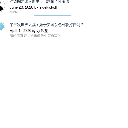
润涛阎之识人断事：识别骗子和骗语
June 28, 2026 by sidekickoff
Nice!
第三次世界大战：始于美国以色列攻打伊朗？
April 4, 2026 by 水晶蓝
编辑得真好，好像阎先生亲自写的。