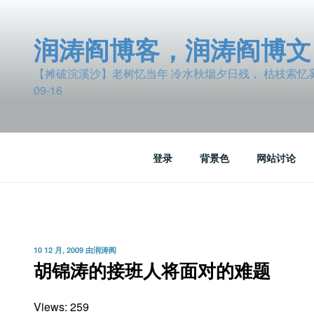
跳
至
润涛阎博客，润涛阎博文
内
容
【摊破浣溪沙】老树忆当年 冷水秋烟夕日残， 枯枝索忆雾波
09-16
登录
背景色
网站讨论
发
10 12 月, 2009
由
润涛阎
布
胡锦涛的接班人将面对的难题
于
Views: 259