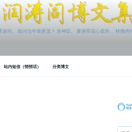
间。 敢问当年谁更茂？ 洛神叹。 夏俯荷花心底热， 秋抛色叶玉笛
站内短信（悄悄话）
分类博文
搜