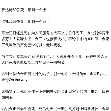
萨达姆69岁死，那叫一个惨！
卡扎菲69岁死，那叫一个悲！
可金正日还是死在为人民服务的火车上，公仆死了，令北朝鲜两千
多万主人哀嚎大哭。金三世也接班成功。不论未来结局如何，金家
三代当政的历史已经写就，无法更改。
当年共产党骂蒋介石“蒋该死”，可人家蒋介石会死，死在中国人人
人给死者长辈扫墓上坟的日子—清明节。
看到一位给金正日送行的帖子，就一句话：金哥Bye，金哥Bye，
金哥On the way!
太搞笑了。俺止不住写下去的冲动给金正日写个歌词，由金正日在
阴间唱。
话说金正日会生会死，死后七天（一期）刚好赶上唱圣诞歌，金哥