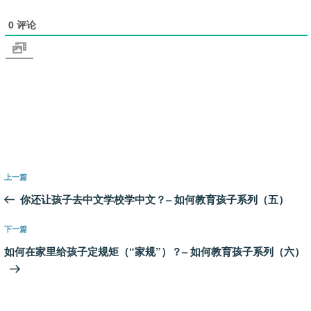
0
评论
文
上
上一篇
章
一
你还让孩子去中文学校学中文？– 如何教育孩子系列（五）
导
篇
航
文
下
下一篇
章
一
如何在家里给孩子定规矩（“家规”）？– 如何教育孩子系列（六）
篇
文
章