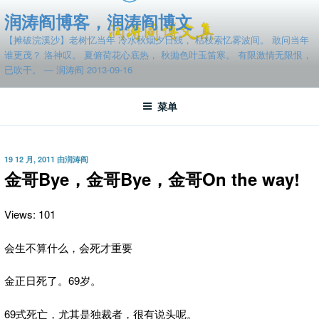
跳
润涛阎博客，润涛阎博文
至
【摊破浣溪沙】老树忆当年 冷水秋烟夕日残， 枯枝索忆雾波间。 敢问当年
内
谁更茂？ 洛神叹。 夏俯荷花心底热， 秋抛色叶玉笛寒。 有限激情无限恨，
容
已吹干。 — 润涛阎 2013-09-16
菜单
发
19 12 月, 2011
由
润涛阎
布
金哥Bye，金哥Bye，金哥On the way!
于
Views: 101
会生不算什么，会死才重要
金正日死了。69岁。
69式死亡，尤其是独裁者，很有说头呢。