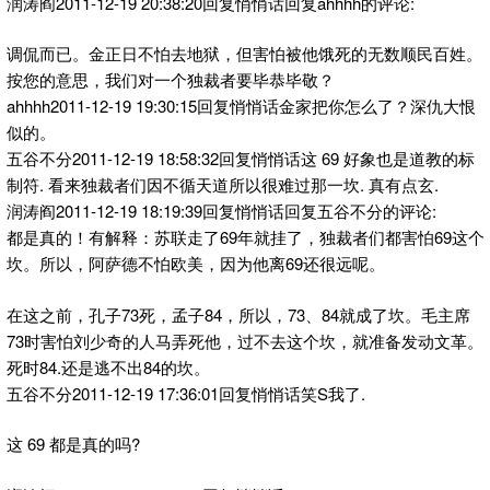
润涛阎2011-12-19 20:38:20回复悄悄话回复ahhhh的评论:
调侃而已。金正日不怕去地狱，但害怕被他饿死的无数顺民百姓。
按您的意思，我们对一个独裁者要毕恭毕敬？
ahhhh2011-12-19 19:30:15回复悄悄话金家把你怎么了？深仇大恨
似的。
五谷不分2011-12-19 18:58:32回复悄悄话这 69 好象也是道教的标
制符. 看来独裁者们因不循天道所以很难过那一坎. 真有点玄.
润涛阎2011-12-19 18:19:39回复悄悄话回复五谷不分的评论:
都是真的！有解释：苏联走了69年就挂了，独裁者们都害怕69这个
坎。所以，阿萨德不怕欧美，因为他离69还很远呢。
在这之前，孔子73死，孟子84，所以，73、84就成了坎。毛主席
73时害怕刘少奇的人马弄死他，过不去这个坎，就准备发动文革。
死时84.还是逃不出84的坎。
五谷不分2011-12-19 17:36:01回复悄悄话笑S我了.
这 69 都是真的吗?