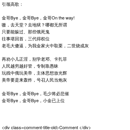
引颈高歌：
金哥Bye，金哥Bye，金哥On the way!
嗷，去天堂？去地狱？哪都无所谓
只要能躲过、那些饿死鬼
往事堪回首，三代得权位
老毛大傻逼，为我金家火中取栗，二世烧成灰
再劝小儿正淫，别学老邓、卡扎菲
人民越穷越好管，专制靠愚昧
玩残中俄玩美帝，主体思想放光辉
美帝要是来轰炸，号召人民当炮灰
金哥Bye，金哥Bye，毛少将必悲催
金哥Bye，金哥Bye，小金已上位
<div class=comment-title-old>Comment </div>