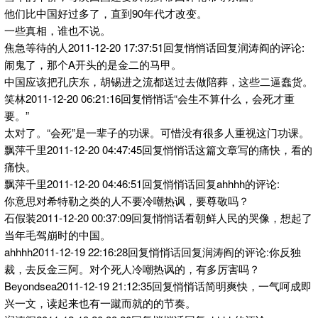
他们比中国好过多了，直到90年代才改变。
一些真相，谁也不说。
焦急等待的人2011-12-20 17:37:51回复悄悄话回复润涛阎的评论:
闹鬼了，那个A开头的是金二的马甲。
中国应该把孔庆东，胡锡进之流都送过去做陪葬，这些二逼蠢货。
笑林2011-12-20 06:21:16回复悄悄话“会生不算什么，会死才重
要。”
太对了。“会死”是一辈子的功课。可惜没有很多人重视这门功课。
飘萍千里2011-12-20 04:47:45回复悄悄话这篇文章写的痛快，看的
痛快。
飘萍千里2011-12-20 04:46:51回复悄悄话回复ahhhh的评论:
你意思对希特勒之类的人不要冷嘲热讽，要尊敬吗？
石假装2011-12-20 00:37:09回复悄悄话看朝鲜人民的哭像，想起了
当年毛驾崩时的中国。
ahhhh2011-12-19 22:16:28回复悄悄话回复润涛阎的评论:你反独
裁，去反金三阿。对个死人冷嘲热讽的，有多厉害吗？
Beyondsea2011-12-19 21:12:35回复悄悄话简明爽快，一气呵成即
兴一文，读起来也有一蹴而就的的节奏。