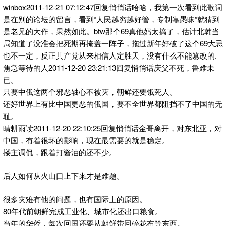
winbox2011-12-21 07:12:47回复悄悄话哈哈，我第一次看到此歌词
是在别的论坛的留言，看到“人民越穷越好管，专制靠愚昧”就猜到
是老兄的大作，果然如此。btw那个69真他妈太搞了，估计北韩当
局知道了没准会把死期再掩盖一阵子，拖过新年好破了这个69大忌
也不一定，反正共产党从来相信人定胜天，没有什么不能篡改的.
焦急等待的人2011-12-20 23:21:13回复悄悄话庆父不死，鲁难未
已。
只要中俄这两个邪恶轴心不被灭，朝鲜还要饿死人。
还好世界上有比中国更恶的俄国，要不全世界都阻挡不了中国的无
耻。
晴耕雨读2011-12-20 22:10:25回复悄悄话金哥离开，对东北亚，对
中国，有着很坏的影响，现在最需要的就是稳定。
搂主调侃，跟着打酱油的还不少。
后人如何从火山口上下来才是难题。
很多灾难有他的问题，也有国际上的原因。
80年代前朝鲜完成工业化、城市化还出口粮食。
当年的华侨，每次回国还要从朝鲜带回碎花布等东西。