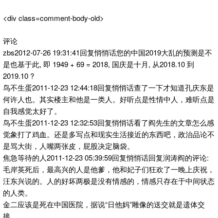
<div class=comment-body-old>
评论
zbs2012-07-26 19:31:41回复悄悄话您的中国2019大乱的预测是不
是也基于此, 即 1949 + 69 = 2018, 国庆是十月, 从2018.10 到
2019.10 ?
鸟不生蛋2011-12-23 12:44:18回复悄悄话查了一下才知道孔庆东是
何许人也。其实楼主和他是一类人。好听点是性情中人，难听点是
自我感觉太好了。
鸟不生蛋2011-12-23 12:32:53回复悄悄话看了阎先生的文章怎么感
觉象打了鸡血。还是多写点和现实生活接近的东西吧，政治品论不
是骂大街，人嘴两张皮，屁股决定脑袋。
焦急等待的人2011-12-23 05:39:59回复悄悄话回复润涛阎的评论:
毛岸英死后，最高兴的人是他爹，他和妃子们狂欢了一晚上庆祝，
汪东兴说的。人的好坏两极是没有情感的，情感只存在于中间状态
的人类。
金二应该是死在中国医院，据说“日他妈”雕像的送交就是遗体交
接。