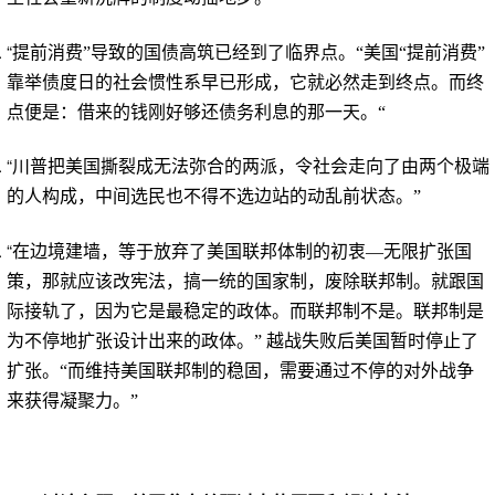
“
提前消费”导致的国债高筑已经到了临界点。“美国“提前消费”
靠举债度日的社会惯性系早已形成，它就必然走到终点。而终
点便是：借来的钱刚好够还债务利息的那一天。“
“
川普把美国撕裂成无法弥合的两派，令社会走向了由两个极端
的人构成，中间选民也不得不选边站的动乱前状态。”
“
在边境建墙，等于放弃了美国联邦体制的初衷
—
无限扩张国
策，那就应该改宪法，搞一统的国家制，废除联邦制。就跟国
际接轨了，因为它是最稳定的政体。而联邦制不是。联邦制是
为不停地扩张设计出来的政体。” 越战失败后美国暂时停止了
扩张。“而维持美国联邦制的稳固，需要通过不停的对外战争
来获得凝聚力。”