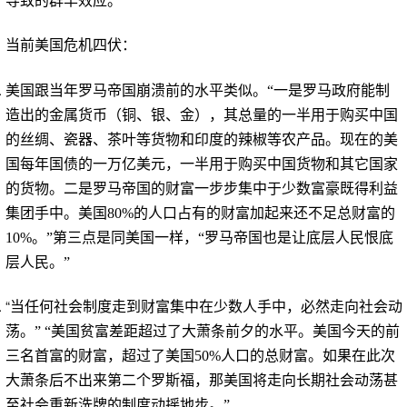
导致的群羊效应。
当前美国危机四伏：
美国跟当年罗马帝国崩溃前的水平类似。“一是罗马政府能制
造出的金属货币（铜、银、金），其总量的一半用于购买中国
的丝绸、瓷器、茶叶等货物和印度的辣椒等农产品。现在的美
国每年国债的一万亿美元，一半用于购买中国货物和其它国家
的货物。二是罗马帝国的财富一步步集中于少数富豪既得利益
集团手中。美国
80%
的人口占有的财富加起来还不足总财富的
10%
。”第三点是同美国一样，“罗马帝国也是让底层人民恨底
层人民。”
“
当任何社会制度走到财富集中在少数人手中，必然走向社会动
荡。” “美国贫富差距超过了大萧条前夕的水平。美国今天的前
三名首富的财富，超过了美国
50%
人口的总财富。如果在此次
大萧条后不出来第二个罗斯福，那美国将走向长期社会动荡甚
至社会重新洗牌的制度动摇地步。”