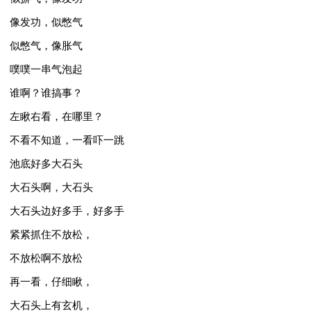
像发功，似憋气
似憋气，像胀气
噗噗一串气泡起
谁啊？谁搞事？
左瞅右看，在哪里？
不看不知道，一看吓一跳
池底好多大石头
大石头啊，大石头
大石头边好多手，好多手
紧紧抓住不放松，
不放松啊不放松
再一看，仔细瞅，
大石头上有玄机，