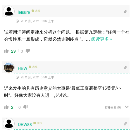
离线
leisure
28 2 月, 2021 9:56 上午
试着用润涛阎定律来分析这个问题。 根据第九定律：“任何一个社
会惯性系一旦形成，它就必然走到终点 ”。
…
阅读更多 »
29
0
离线
HBW
28 2 月, 2021 5:58 上午
近来发生的具有历史意义的大事是“最低工资调整至15美元/小
时”。好像大家没有人进一步讨论。
2
0
打开回复
(5)
离线
DBW88