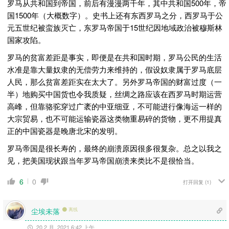
罗马从共和国到帝国，前后有漫漫两千年，其中共和国500年，帝
国1500年（大概数字）。史书上还有东西罗马之分，西罗马于公
元五世纪被蛮族灭亡，东罗马帝国于15世纪因地域政治被穆斯林
国家攻陷。
罗马的贫富差距是事实，即便是在共和国时期，罗马公民的生活
水准是靠大量奴隶的无偿劳力来维持的，假设奴隶属于罗马底层
人民，那么贫富差距实在太大了。另外罗马帝国的财富过度（一
半）地购买中国货也令我质疑，丝绸之路应该在西罗马时期运营
高峰，但靠骆驼穿过广袤的中亚细亚，不可能进行像海运一样的
大宗贸易，也不可能运输瓷器这类物重易碎的货物，更不用提真
正的中国瓷器是晚唐北宋的发明。
罗马帝国是很长寿的，最终的崩溃原因很多很复杂。总之以我之
见，把美国现状跟当年罗马帝国崩溃来类比不是很恰当。
6
0
打开回复
(1)
尘埃未落
离线
20 2 月, 2021 6:42 上午