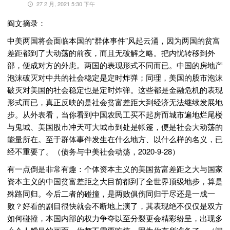
27 2 月, 2021 5:30 下午
阎文摘录：
中美两国将会面临本国的“群体事件”风起云涌，因为两国的贫富
差距都到了大动荡的前夜，而且无破解之略。把内忧转移到外
部，便成对方的外患。两国的表现形式不同而已。中国的房地产
泡沫破灭对中共的社会稳定是定时炸弹；同理，美国的股市泡沫
破灭对美国的社会稳定也是定时炸弹。这些都是金融危机的表现
形式而已，真正反映的是社会贫富差距大到经济无法继续发展地
步。从外表看，当你看到中国农民工买不起房而城市遍地烂尾楼
与鬼城、美国股市冲天可大城市到处是帐篷，便是社会大动荡的
能量所在。至于群体事件发生在什么地方、以什么样的名义，已
经不重要了。（债务与中美社会动荡，2020-9-28）
有一点倒是非常有趣：个体资本主义的美国贫富差距之大与国家
资本主义的中国贫富差距之大目前都到了全世界顶级地步，算是
殊路同归。今后二者的碰撞，是两败俱伤同归于尽还是一成一
败？好看的剧目很快就会不断地上演了，其表现绝不仅仅是双方
如何碰撞，本国内部的权力争夺以至分裂更会精彩纷呈，出现多