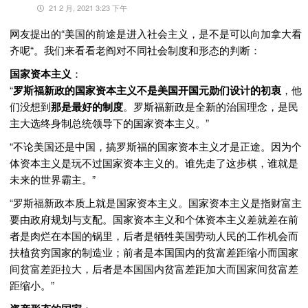
21 2 月, 2021 3:23 下午
网友提出的“美国的前途是进入社会主义，是不是可以向加拿大看
齐呢“。我们来看看老阎对不同社会制度和形态的判断：
国家资本主义
：
“
罗斯福新政的国家资本主义不是美国开国元勋们设计的初衷
，他
们没想到
那是最好的制度
。罗斯福新政是全新的治国理念，是民
主大选终身制总统领导下的国家资本主义。”
“不论美国还是中国，搞罗斯福的国家资本主义才是正途。因为个
体资本主义是玩不过国家资本主义的。谁先走了这步棋，谁就是
未来的世界霸主。”
“罗斯福新政本质上就是国家资本主义。国家资本主义是指财富主
要由政府规划与支配。国家资本主义和个体资本主义差就差在前
者是肉烂在本国的锅里，后者是牺牲美国劳动人民的工作机会而
扶植贫穷国家的制造业；前者是本国国内的贫富差距缩小而国家
间贫富差距拉大，后者是本国国内贫富差距加大而国家间贫富差
距缩小。”