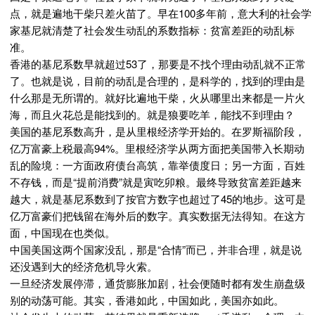
点，就是遍地干柴只差火苗了。早在100多年前，意大利的社会学
家基尼就清楚了社会发生动乱的系数指标：贫富差距的动乱标
准。
香港的基尼系数早就超过53了，那要是不找个理由动乱就不正常
了。也就是说，目前的动乱是合理的，是科学的，找到的理由是
什么那是无所谓的。就好比遍地干柴，火从哪里出来都是一片火
海，而且火花总是能找到的。就是狼要吃羊，能找不到理由？
美国的基尼系数高升，是从里根经济学开始的。在罗斯福阶段，
亿万富豪上税最高94%。里根经济学从两方面把美国带入长期动
乱的险境：一方面政府债台高筑，靠举债度日；另一方面，百姓
不存钱，而是“提前消费”就是寅吃卯粮。最终导致贫富差距越来
越大，就是基尼系数到了按官方数字也超过了45的地步。这可是
亿万富豪们把钱留在海外后的数字。真实数据无法得知。在这方
面，中国现在也类似。
中国美国这两个国家没乱，那是“合情”而已，并非合理，就是说
还没遇到大的经济危机导火索。
一旦经济发展停滞，通货膨胀加剧，社会便随时都有发生崩盘级
别的动荡可能。其实，香港如此，中国如此，美国亦如此。