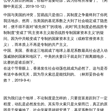
么令人膛目的画面，你都不需要吃惊，因为你有所准备了。（闲
聊中美近况，2019-10-12）
中国与美国的冲突，贸易战只是借口，其制度之争最终到了你死
我活地步。然而，当美国的基尼系数之大到了社会稳定成了隐患
时，便不得不面对“谁先倒下”的境地，此时“民主制度必然战胜专
制制度”变成了“民主资本主义能否战胜专制国家资本主义”的疑
问。因为中共蜕变成了专制的国家资本主义（或称官僚资本主
义），而本质上不再是专制的共产主义。
中国、美国、香港这三地就成了地球上基尼系数最高社会进入动
荡威胁的国家和地区了。中美的夫妻日子就走到了闹离婚地步，
比赛的是谁后倒下。
在这个节骨眼上，香港发生社会动荡也就成为必然了。这与是否
有送中条例无关，因为导火索总是能找到的。（林郑妥协会有
效？，2019-9-4）
因为我们这个地球，不论制度是怎样的，只要贫富差距到了一定
程度，动乱是必然发生的。其实导火索只是火柴而已，真正的原
因是干柴遍地了。社会学家早就研究透了，基尼系数到了关键