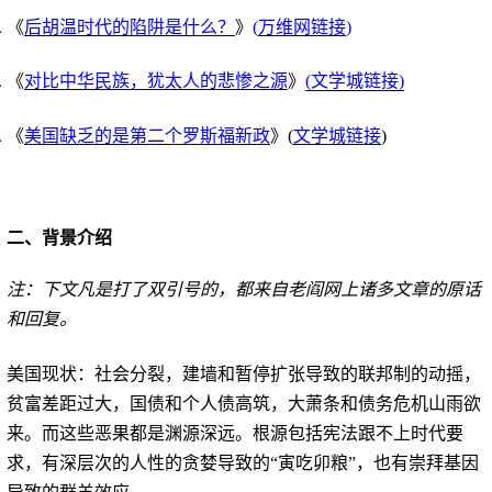
《
后胡温时代的陷阱是什么？
》
(
万维网链接
)
《
对比中华民族，犹太人的悲惨之源
》
(文学城链接)
《
美国缺乏的是第二个罗斯福新政
》
(
文学城链接
)
二、背景介绍
注：下文凡是打了双引号的，都来自老阎网上诸多文章的原话
和回复。
美国现状：社会分裂，建墙和暂停扩张导致的联邦制的动摇，
贫富差距过大，国债和个人债高筑，大萧条和债务危机山雨欲
来。而这些恶果都是渊源深远。根源包括宪法跟不上时代要
求，有深层次的人性的贪婪导致的“寅吃卯粮”，也有崇拜基因