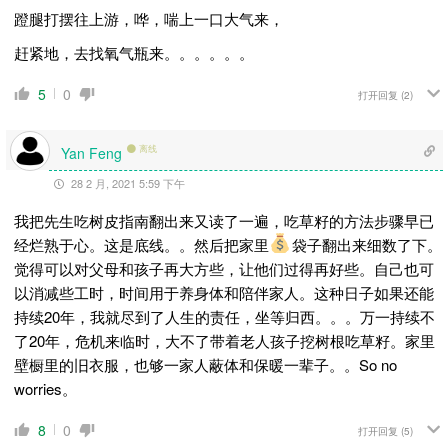
蹬腿打摆往上游，哗，喘上一口大气来，
赶紧地，去找氧气瓶来。。。。。。
5
0
打开回复
(2)
离线
Yan Feng
28 2 月, 2021 5:59 下午
我把先生吃树皮指南翻出来又读了一遍，吃草籽的方法步骤早已
经烂熟于心。这是底线。。然后把家里
袋子翻出来细数了下。
觉得可以对父母和孩子再大方些，让他们过得再好些。自己也可
以消减些工时，时间用于养身体和陪伴家人。这种日子如果还能
持续20年，我就尽到了人生的责任，坐等归西。。。万一持续不
了20年，危机来临时，大不了带着老人孩子挖树根吃草籽。家里
壁橱里的旧衣服，也够一家人蔽体和保暖一辈子。。So no
worries。
8
0
打开回复
(5)