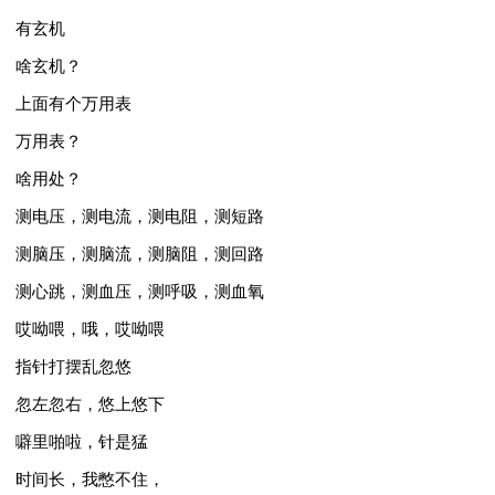
有玄机
啥玄机？
上面有个万用表
万用表？
啥用处？
测电压，测电流，测电阻，测短路
测脑压，测脑流，测脑阻，测回路
测心跳，测血压，测呼吸，测血氧
哎呦喂，哦，哎呦喂
指针打摆乱忽悠
忽左忽右，悠上悠下
噼里啪啦，针是猛
时间长，我憋不住，