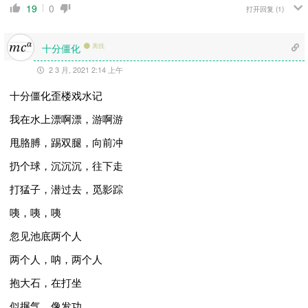
19
0
打开回复
(1)
十分僵化
离线
2 3 月, 2021 2:14 上午
十分僵化
歪楼戏水记
我在水上漂啊漂，游啊游
甩胳膊，踢双腿，向前冲
扔个球，
沉
沉沉，往下走
打猛子，潜过去，觅
影
踪
咦，咦，咦
忽见池底两个人
两个人，呐，两个人
抱大石，在打坐
似摒气，像发功