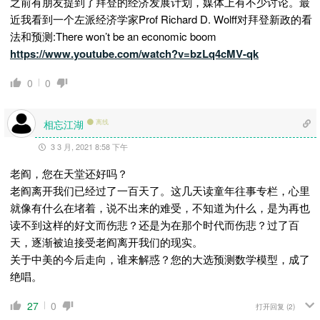
之前有朋友提到了拜登的经济发展计划，媒体上有不少讨论。最
近我看到一个左派经济学家Prof Richard D. Wolff对拜登新政的看
法和预测:There won’t be an economic boom
https://www.youtube.com/watch?v=bzLq4cMV-qk
0
0
相忘江湖
离线
3 3 月, 2021 8:58 下午
老阎，您在天堂还好吗？
老阎离开我们已经过了一百天了。这几天读童年往事专栏，心里
就像有什么在堵着，说不出来的难受，不知道为什么，是为再也
读不到这样的好文而伤悲？还是为在那个时代而伤悲？过了百
天，逐渐被迫接受老阎离开我们的现实。
关于中美的今后走向，谁来解惑？您的大选预测数学模型，成了
绝唱。
27
0
打开回复
(2)