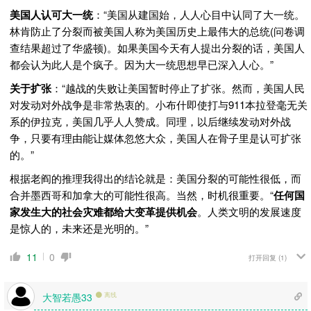
美国人认可大一统
：“美国从建国始，人人心目中认同了大一统。
林肯防止了分裂而被美国人称为美国历史上最伟大的总统(问卷调
查结果超过了华盛顿)。如果美国今天有人提出分裂的话，美国人
都会认为此人是个疯子。因为大一统思想早已深入人心。”
关于扩张
：“越战的失败让美国暂时停止了扩张。然而，美国人民
对发动对外战争是非常热衷的。小布什即使打与911本拉登毫无关
系的伊拉克，美国几乎人人赞成。同理，以后继续发动对外战
争，只要有理由能让媒体忽悠大众，美国人在骨子里是认可扩张
的。”
根据老阎的推理我得出的结论就是：美国分裂的可能性很低，而
合并墨西哥和加拿大的可能性很高。当然，时机很重要。“
任何国
家发生大的社会灾难都给大变革提供机会
。人类文明的发展速度
是惊人的，未来还是光明的。”
11
0
打开回复
(1)
大智若愚33
离线