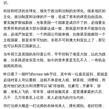
识。
科技和经济的全球化，领先于政治和法制的全球化。很多地区的
文化、政治制度和法律的不一致，造成了资本的肆意自由流动。
要实施罗斯福新政，光靠美国一个国家是成功不了的，必须要全
世界所有的或者大部分国家达成一致，那就是对资本不能放任自
由，必须严加监管。一个跨国公司能单挑、抗衡甚至能摧毁一个
主权国家，那是非常可怕的。非死不可和澳大利亚抗上了，那它
也可以和其它国家抗上。
当年荷兰及英国的东印度公司，牢牢控制了南亚大陆，以此为跳
板，分多路进攻东亚大陆。如今的资本更是无孔不入，一有机会
就闻风而动。
昨日看了一期RT的cross talk节目。其中有一位嘉宾提到，那就是
必须对富人苛以重税，这税不单是收入税、财富税、消费税，而
是对他们的支出和消费苛以“碳”排放税。住豪宅，开豪车、游
艇，坐私人飞机，等等等，碳排放极其多，是普通家庭的几百、
几千、几万倍甚至上亿倍，富人必须为此付出代价。
拜灯法师大概是一灯法师的衣钵传承人，擅长摆拍。老奸巨猾，