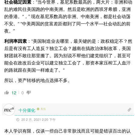
社会稳定因素
：“当今世界，基尼系数最高的，两大片：非洲和动
乱的难民往美国跑的中南美洲。然后是欧洲的西班牙希腊，亚洲
的香港。“，” 现在基尼系数高的非洲、中南美洲，都是社会动荡
不安。“ “中美两国的贫富差距都到了同一个水平—社会动乱的前
夜。”
利润率因素
：“美国制造业去哪里，最关键的是：政权稳定不？然
后是有没有工人造反？独立工会？越南在搞政治体制改革，美国
财团就不敢往那里搬了。因为别说不帮他们建党组织了，甚至可
能会在政改后企业可以建立独立工会了，那资本家压榨工人血汗
的路就跟在美国一样难走了。“
所以，资产转移的地点选择不多。
12
0
十分僵化
离线
20 2 月, 2021 2:20 下午
本人学识有限，仅谈一些自己非常肤浅而且可能是错误百出的认