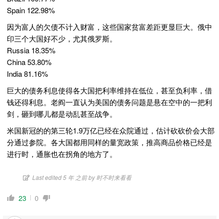
Spain 122.98%
因为富人的欠债不计入财富，这些国家贫富差距更显巨大。俄中
印三个大国好不少，尤其俄罗斯。
Russia 18.35%
China 53.80%
India 81.16%
巨大的债务利息使得各大国把利率维持在低位，甚至负利率，借
钱还得利息。老阎一直认为美国的债务问题是悬在空中的一把利
剑，砸到哪儿都是动乱甚至战争。
米国新冠的的第三轮1.9万亿已经在众院通过，估计砍砍价会大部
分通过参院。各大国都用同样的量宽政策，推高商品价格已经是
进行时，通胀也在拐角的地方了。
Last edited 5 年 之前 by 时不时来看看
23
0