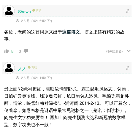
离线
Shawn
2 3 月, 2021 6:52 下午
各位，老阎的这首词原来出于
这篇博文
。博文里还有精彩的故
事。
8
0
打开回复
(3)
人人
离线
2 3 月, 2021 1:50 下午
最上面“松绿衬梅红，雪映浓情醉卧龙。霜染鬓毛风逐志，匆匆，
日旭虹云曳冷峰。峰冷曳云虹，旭日匆匆志逐风。毛鬓染霜龙卧
醉，情浓，映雪红梅衬绿松”。-润涛阎 2014-2-13。 可以正着念，
倒着念，如
卷帘格
是谜语中最常见谜格之一（别名：倒读格）。
阎先生文字功夫厉害！ 再加上阎先生预测大选和新冠的数学模
型，数字功夫也不一般！