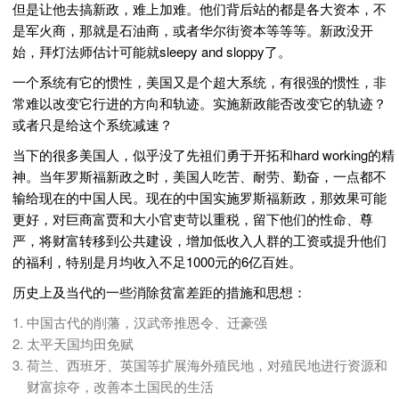
但是让他去搞新政，难上加难。他们背后站的都是各大资本，不
是军火商，那就是石油商，或者华尔街资本等等等。新政没开
始，拜灯法师估计可能就sleepy and sloppy了。
一个系统有它的惯性，美国又是个超大系统，有很强的惯性，非
常难以改变它行进的方向和轨迹。实施新政能否改变它的轨迹？
或者只是给这个系统减速？
当下的很多美国人，似乎没了先祖们勇于开拓和hard working的精
神。当年罗斯福新政之时，美国人吃苦、耐劳、勤奋，一点都不
输给现在的中国人民。现在的中国实施罗斯福新政，那效果可能
更好，对巨商富贾和大小官吏苛以重税，留下他们的性命、尊
严，将财富转移到公共建设，增加低收入人群的工资或提升他们
的福利，特别是月均收入不足1000元的6亿百姓。
历史上及当代的一些消除贫富差距的措施和思想：
中国古代的削藩，汉武帝推恩令、迁豪强
太平天国均田免赋
荷兰、西班牙、英国等扩展海外殖民地，对殖民地进行资源和
财富掠夺，改善本土国民的生活