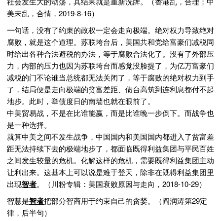
社会发生大的动荡，其结果就是重新洗牌。（香港乱，合理；中
美未乱，合情，2019-8-16）
一句话，没有了约束的政权一定会走向极端。绝对权力导致绝对
腐败，就是这个道理。苏联垮台后，美国共和党给富豪们减税同
时给出各种合法避税的办法，等于腐败合法化了。没有了外部压
力，内部的压力也因为苏联垮台而感觉没脸提了，为亿万富豪们
减税的门不论谁当总统都无法关闭了，等于腐败的绝对权力到手
了，结局便是走向极端的贫富差距、债台高筑到连利息都付不起
地步。此时，举债度日的南墙也就在眼前了。
中美贸易战，不是在比谁能赢，而是比谁晚一步倒下。而战争也
是一种选择。
就算中美之间不发生战争，中国国内和美国国内都进入了贫富差
距无法持续下去的极端地步了，都面临既得利益集团与平民百姓
之间发生较量的危机。化解这样的危机，需要既得利益集团主动
让利出来。这基本上可以说是难于登天，除非在既得利益集团里
出现
智者
。（川粉专辑：美国衰败原因与走向，2018-10-29）
智慧是
智者
把部分智商用于约束自己的贪婪。（阎润涛第29定
律，后半句）