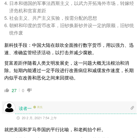
日本和德国的军事法西斯主义，以武力开拓海外市场，转嫁经
济危机和贫富差距
社会主义、共产主义实验，按需分配的思想
朝鲜和印度的货币改革，旧钞换新钞并设一定的限额，旧钞统
统作废
新科技手段：中国大陆在鼓吹全面推行数字货币，用以强力、迅
速、准确监管经济活动，以打击并减少腐败。
贫富差距伴随着人类文明发展史，这一问题大概无法根治和消
除。短期内能通过一定手段进行改善病症和减缓发作速度，长期
内似乎在改善和恶化之间来回摆动。
27
0
读者一
离线
20 2 月, 2021 7:54 上午
就把美国和罗马帝国的平行比喻，和老阎抬个杆。