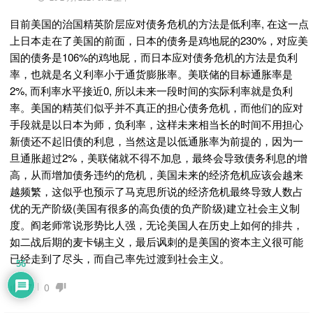
目前美国的治国精英阶层应对债务危机的方法是低利率, 在这一点
上日本走在了美国的前面，日本的债务是鸡地屁的230%，对应美
国的债务是106%的鸡地屁，而日本应对债务危机的方法是负利
率，也就是名义利率小于通货膨胀率。美联储的目标通胀率是
2%, 而利率水平接近0, 所以未来一段时间的实际利率就是负利
率。美国的精英们似乎并不真正的担心债务危机，而他们的应对
手段就是以日本为师，负利率，这样未来相当长的时间不用担心
新债还不起旧债的利息，当然这是以低通胀率为前提的，因为一
旦通胀超过2%，美联储就不得不加息，最终会导致债务利息的增
高，从而增加债务违约的危机，美国未来的经济危机应该会越来
越频繁，这似乎也预示了马克思所说的经济危机最终导致人数占
优的无产阶级(美国有很多的高负债的负产阶级)建立社会主义制
度。阎老师常说形势比人强，无论美国人在历史上如何的排共，
如二战后期的麦卡锡主义，最后讽刺的是美国的资本主义很可能
已经走到了尽头，而自己率先过渡到社会主义。
56
7
0