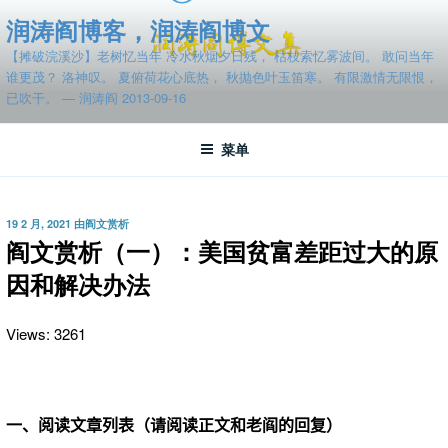
跳
润涛阎博客，润涛阎博文
至
【摊破浣溪沙】老树忆当年 冷水秋烟夕日残， 枯枝索忆雾波间。 敢问当年
内
谁更茂？ 洛神叹。 夏俯荷花心底热， 秋抛色叶玉笛寒。 有限激情无限恨，
容
已吹干。 — 润涛阎 2013-09-16
菜单
发
19 2 月, 2021
由
阎文赏析
布
阎文赏析（一）：美国贫富差距过大的原
于
因和解决办法
Views: 3261
一、阅读文章列表（请阅读正文和老阎的回复）