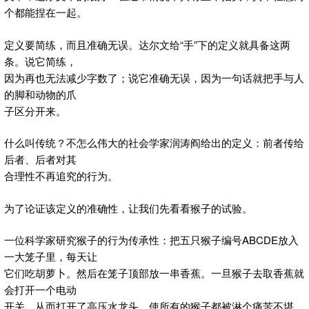
个都能捏在一起。
定义要简练，而且准确无误。达尔文给“手”下的定义就具备这两
条。说它简练，
因为再也无法减少字数了；说它准确无误，因为一句话就把手与人
的脚和动物的爪
子区分开来。
什么叫传统？不怎么伟大的社会学家润涛阎给出的定义：前者传给
后者、后者对其
合理性不再追究的行为。
为了论证该定义的准确性，让我们先看看猴子的试验。
一位科学家研究猴子的行为传承性：把五只猴子编号ABCDE放入
一大笼子里，每天让
它们吃胡萝卜。然后在笼子顶部放一串香蕉。一旦猴子去取香蕉就
会打开一个电动
开关，从而打开了高压水龙头，使所有的猴子都被淋个痛苦不堪。