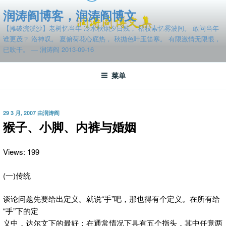
跳
润涛阎博客，润涛阎博文
至
【摊破浣溪沙】老树忆当年 冷水秋烟夕日残， 枯枝索忆雾波间。 敢问当年
内
谁更茂？ 洛神叹。 夏俯荷花心底热， 秋抛色叶玉笛寒。 有限激情无限恨，
容
已吹干。 — 润涛阎 2013-09-16
菜单
发
29 3 月, 2007
由
润涛阎
布
猴子、小脚、内裤与婚姻
于
Views: 199
(一)传统
谈论问题先要给出定义。就说“手”吧，那也得有个定义。
在所有给
“手”下的定
义中，达尔文下的最好：在通常情况下具有五个指头，其中任意两