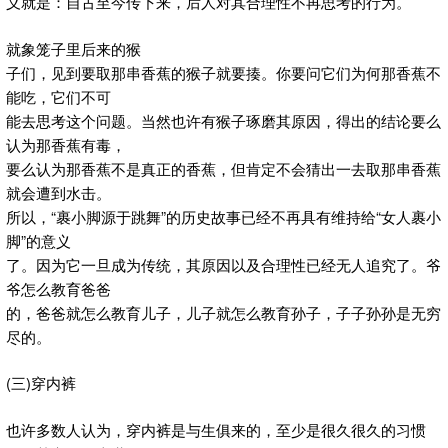
义就是：自古至今传下来，后人对其合理性不再思考的行为。
就象笼子里后来的猴
子们，见到要取那串香蕉的猴子就要揍。你要问它们为何那香蕉不
能吃，它们不可
能去思考这个问题。当然也许有猴子琢磨其原因，得出的结论要么
认为那香蕉有毒，
要么认为那香蕉不是真正的香蕉，但肯定不会猜出一去取那串香蕉
就会遭到水击。
所以，“裹小脚源于跳舞”的历史故事已经不再具有维持给“女人裹小
脚”的意义
了。因为它一旦成为传统，其原因以及合理性已经无人追究了。爷
爷怎么教育爸爸
的，爸爸就怎么教育儿子，儿子就怎么教育孙子，子子孙孙是无穷
尽的。
(三)穿内裤
也许多数人认为，穿内裤是与生俱来的，至少是很久很久的习惯