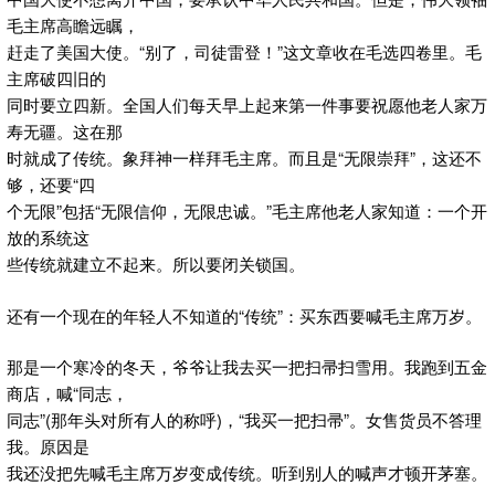
毛主席高瞻远瞩，
赶走了美国大使。“别了，司徒雷登！”这文章收在毛选四卷里。毛
主席破四旧的
同时要立四新。全国人们每天早上起来第一件事要祝愿他老人家万
寿无疆。这在那
时就成了传统。象拜神一样拜毛主席。而且是“无限崇拜”，这还不
够，还要“四
个无限”包括“无限信仰，无限忠诚。”毛主席他老人家知道：一个开
放的系统这
些传统就建立不起来。所以要闭关锁国。
还有一个现在的年轻人不知道的“传统”：买东西要喊毛主席万岁。
那是一个寒冷的冬天，爷爷让我去买一把扫帚扫雪用。我跑到五金
商店，喊“同志，
同志”(那年头对所有人的称呼)，“我买一把扫帚”。女售货员不答理
我。原因是
我还没把先喊毛主席万岁变成传统。听到别人的喊声才顿开茅塞。