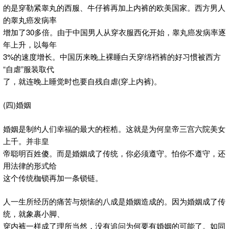
的是穿勒紧睾丸的西服、牛仔裤再加上内裤的欧美国家。西方男人
的睾丸癌发病率
增加了30多倍。由于中国男人从穿衣服西化开始，睾丸癌发病率逐
年上升，以每年
3%的速度增长。中国历来晚上裸睡白天穿绵裆裤的好习惯被西方
“自虐”服装取代
了，就连晚上睡觉时也要自残自虐(穿上内裤)。
(四)婚姻
婚姻是制约人们幸福的最大的桎梏。这就是为何皇帝三宫六院美女
上千。并非皇
帝聪明百姓傻。而是婚姻成了传统，你必须遵守。怕你不遵守，还
用法律的形式给
这个传统枷锁再加一条锁链。
人一生所经历的痛苦与烦恼的八成是婚姻造成的。因为婚姻成了传
统，就象裹小脚、
穿内裤一样成了理所当然，没有追问为何要有婚姻的可能了。如同