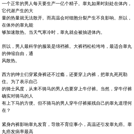
一个正常的男人每天要生产一亿个精子。睾丸如果时刻处在体内，
它代谢产生的大
量的热量就无法散开。而高温会对细胞分裂产生不良影响。所以，
在体外的睾丸能
够加速散热。当天气寒冷时，睾丸就会被抽进体内。
所以，男人最科学的服装是绵裆裤。大裤裆松松垮垮，最适合睾丸
的伸缩自由，通
风散热。
西方的绅士们穿紧身裤还不过瘾，还要穿上内裤，把睾丸死死勒
住。为了表示自己
的骑士风度，从来不骑马的男人也要穿上牛仔裤。当然，穿牛仔裤
确实对骑马的人
有上下马的方便。但不骑马的男人穿牛仔裤摧残自己的睾丸道理何
在？
紧身内裤影响睾丸发育，导致不育症事小，高温还引发睾丸癌。睾
丸癌发病率最高