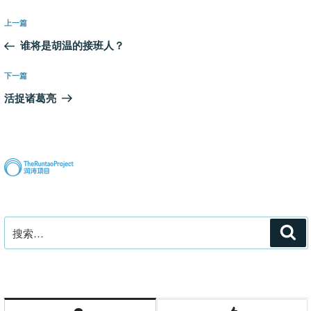
文
上
上一篇
章
一
谁将是胡温的接班人？
导
篇
航
文
下
下一篇
章
一
活捉诸葛亮
篇
文
章
搜
搜
索
索：