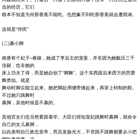
击的经历，它们
根本不知道为何那香蕉不能吃。也想象不到吃那香蕉就会遭雨淋。
这就是“传统”
(二)裹小脚
南唐有个妃子–睿娘，她成了李后主的宠妾，并非因为她貌压三千
佳丽，也非她的
床上功夫了得，而是她自创了“脚舞”。这个东西跟后来西方的芭蕾
舞类似。就是
舞动时脚尖能立起来。她把脚趾用绷带缠起来，再穿上特制的鞋。
不过她只跳舞时
裹脚，其他时候是不裹的。
其他宫女们也当然要跟着学。大臣们得知宠妃跳舞时裹脚，就命令
自己的女儿裹脚，
以此表明自己效忠皇帝，而且发扬光大，不管跳不跳舞都要从小把
脚趾裹残废。这