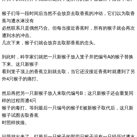
猴子们等一段时间后当然不会放弃去取香蕉的冲动，它们以为取香
蕉与遭水淋没有
必然联系只是偶然巧合。但每当接近香蕉时，所有的猴子就会再次
遭到水的冲击。
几次下来，猴子们就会放弃去取那香蕉的念头。
到此时，科学家们就把一只新猴子放入笼子并把编号A的猴子替换
下来。这只新猴子
看到笼子顶上的香蕉立刻就去取，当它还没接近香蕉时就遭到了另
外4只猴子的痛打。
然后再把另一只新猴子放入来取代编号B；这只新猴子还会重复同
样的过程而遭4只
猴子的毒打。等到最后一只编号的猴子E被新猴子取代后，这只新
猴子试图去取香蕉
时照样挨揍。
问题就出来了。打最后一只猴子的那四只猴子没有一只经历过遭水