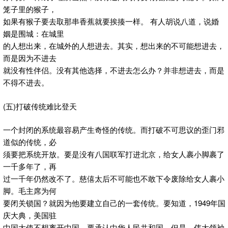
笼子里的猴子，
如果有猴子要去取那串香蕉就要挨揍一样。 有人胡说八道，说婚
姻是围城：在城里
的人想出来，在城外的人想进去。其实，想出来的不可能想进去，
而是因为不进去
就没有性伴侣。没有其他选择，不进去怎么办？并非想进去，而是
不得不进去。
(五)打破传统难比登天
一个封闭的系统最容易产生奇怪的传统。而打破不可思议的歪门邪
道似的传统，必
须要把系统开放。要是没有八国联军打进北京，给女人裹小脚裹了
一千多年了，再
过一千年仍然改不了。慈僖太后不可能也不敢下令废除给女人裹小
脚。毛主席为何
要闭关锁国？就因为他要建立自己的一套传统。要知道，1949年国
庆大典，美国驻
中国大使不想离开中国，要承认中华人民共和国。但是，伟大领袖