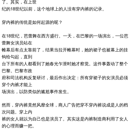
了。其实，在上世
纪的18世纪以前，这个地球上的人没有穿内裤的记录。
穿内裤的传统是如何起源的呢？
在18世纪，芭蕾舞在西方盛行。一天，在巴黎的一场演出，一位芭
蕾舞女演员站在
帷幕后有点太靠前了，结果当拉开帷幕时，她的裙子也被幕上的挂
钩给勾起，直到
台下所有的人都看到了她春光乍泄时她才察觉。这件事轰动了整个
巴黎。巴黎市政
府和司法机构反复研讨，最后作出决定：所有穿裙子的女演员必须
穿个内裤才能上
场演出，以防类似的尴尬事件发生。
然而，穿内裤竟然风靡全球，商人广告把穿不穿内裤说成是人的档
次问题。穿上内
裤的女人就以为自己也是演员了。其实这是内裤制造商利用了女人
的心理而赚一把。